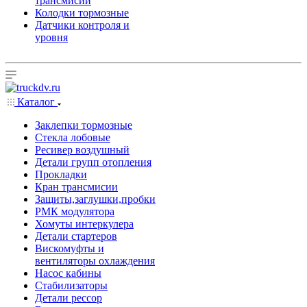
трансмисии
Колодки тормозные
Датчики контроля и
уровня
Каталог
Заклепки тормозные
Стекла лобовые
Ресивер воздушный
Детали групп отопления
Прокладки
Кран трансмисии
Защиты,заглушки,пробки
РМК модулятора
Хомуты интеркулера
Детали стартеров
Вискомуфты и
вентиляторы охлаждения
Насос кабины
Стабилизаторы
Детали рессор