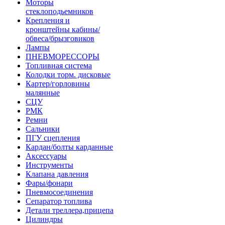
Моторы
стеклоподьемников
Крепления и
кронштейны кабины/
обвеса/брызговиков
Лампы
ПНЕВМОРЕССОРЫ
Топливная система
Колодки торм. дисковые
Картер/горловины
малянные
СЦУ
РМК
Ремни
Сальники
ПГУ сцепления
Кардан/болты карданные
Аксессуары
Инструменты
Клапана давления
Фары/фонари
Пневмосоединения
Сепаратор топлива
Детали треллера,прицепа
Цилиндры