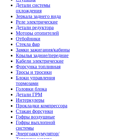
Детали системы
охлождения
Зеркала заднего вида
Реле электрические
Детали редуктора
Моторы отопителей
Отбойники
Стекла фар
Замки зажигания/кабины
Крылья задние/передние
Кабели электрические
Форсунка топливная
Тросы и тросики
Блоки управления
тормозами
Головки блока
Детали ГРМ
Интеркулеры
Прокладки компрессора
Стакан форсунки
Гофры воздушные
Гофры выхлопной
системы
Энергоаккумулятор/