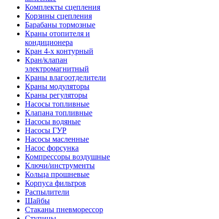
Комплекты сцепления
Корзины сцепления
Барабаны тормозные
Краны отопителя и
кондиционера
Кран 4-х контурный
Кран/клапан
электромагнитный
Краны влагоотделители
Краны модуляторы
Краны регуляторы
Насосы топливные
Клапана топливные
Насосы водяные
Насосы ГУР
Насосы масленные
Насос форсунка
Компрессоры воздушные
Ключи/инструменты
Кольца прошневые
Корпуса фильтров
Распылители
Шайбы
Стаканы пневморессор
Ступицы