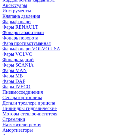
Аксессуары
Инструменты
Клапана давления
Фары/фонари
Фары RENAULT
Фонарь габаритный
Фонарь поворота
Фара противотуманная
Фары/фонари VOLVO USA
Фары VOLVO
Фонарь задний
Фары SCANIA
Фары MAN
Фары MB
Фары DAF
Фары IVECO
Пневмосоединения
Сепаратор топлива
Детали треллера,прицепа
Цилиндры гидралические
Моторы стеклоочистителя
Стремянки
Натяжители ремня
Амортизаторы