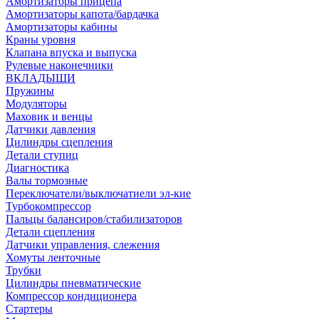
Амортизаторы прицепа
Амортизаторы капота/бардачка
Амортизаторы кабины
Краны уровня
Клапана впуска и выпуска
Рулевые наконечники
ВКЛАДЫШИ
Пружины
Модуляторы
Маховик и венцы
Датчики давления
Цилиндры сцепления
Детали ступиц
Диагностика
Валы тормозные
Переключатели/выключатиели эл-кие
Турбокомпрессор
Пальцы балансиров/стабилизаторов
Детали сцепления
Датчики управления, слежения
Хомуты ленточные
Трубки
Цилиндры пневматические
Компрессор кондиционера
Стартеры