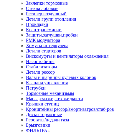
Заклепки тормозные
Стекла лобовые
Ресивер воздушный
Детали групп отопления
Прокладки
Кран трансмисии
Защиты,заглушки,пробки
РМК модулятора
Хомуты интеркулера
Детали стартеров
Вискомуфты и вентиляторы охлаждения
Насос кабины
Стабилизаторы
Детали рессор
Валы и шарниры рулевых колонок
Клапана управления
Патрубки
Тормозные механизьмы
Масла,смазки, тех жидкости
Крышки ступиц
Кронштейны рессор/амортизатров/стаб-ров
Диски тормозные
Реостаты/педали газа
Брызговики
ФИЛЬТРА