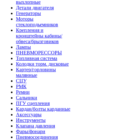
выхлопные
Детали двигателя
Генераторы
Моторы
стеклоподьемников
Крепления и
кронштейны кабины/
обвеса/брызговиков
Лампы
ПНЕВМОРЕССОРЫ
Топливная система
Колодки торм. дисковые
Картер/горловины
малянные
СЦУ
РМК
Ремни
Сальники
ПГУ сцепления
Кардан/болты карданные
Аксессуары
Инструменты
Клапана давления
Фары/фонари
Пневмосоединения