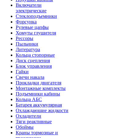
Включатели
электрические
Стеклоподъемники
Форсунка
Рулевые цапфы
Хомуты глушителя
Рессоры
Пыльники
Литература
Кольца стопорные
Диск сцепления
Блок управления
Гайки
Свечи накала
Прокладки двигателя
Монтажные комплекты
Подъемники кабины
Кольца АБС
Батарея аккумулярная
Охлаждающие жидкости
Охладители
Тяги реактивные
Обоймы
Краны тормозные и