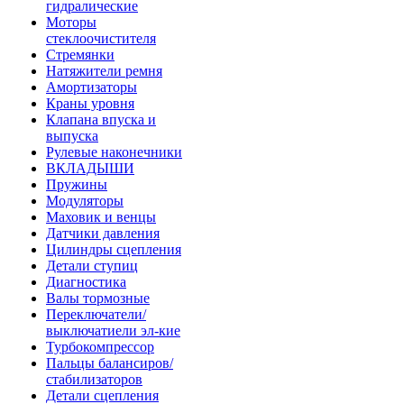
гидралические
Моторы
стеклоочистителя
Стремянки
Натяжители ремня
Амортизаторы
Краны уровня
Клапана впуска и
выпуска
Рулевые наконечники
ВКЛАДЫШИ
Пружины
Модуляторы
Маховик и венцы
Датчики давления
Цилиндры сцепления
Детали ступиц
Диагностика
Валы тормозные
Переключатели/
выключатиели эл-кие
Турбокомпрессор
Пальцы балансиров/
стабилизаторов
Детали сцепления