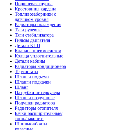
Поршневая группа
Крестовины кардана
Топливозаборники с
датчиком уровня
Радиаторы охлаждения
Тяги рулевые
Тяги стабилизатора
Гильзы двигателя
Детали КПП
Клапана пневмосистем
Кольца уплотнительные
Детали кабины
Радиаторы кондиционера
Термостаты
Шланги подъема
Шланги подкачки
Шланг
Патрубки интеркулера
Шланги воздушные
Подушки радиатора
Радиаторы отопителя
Бачки расширительные/
топл./накопит.
Шпильки/болты
колесные