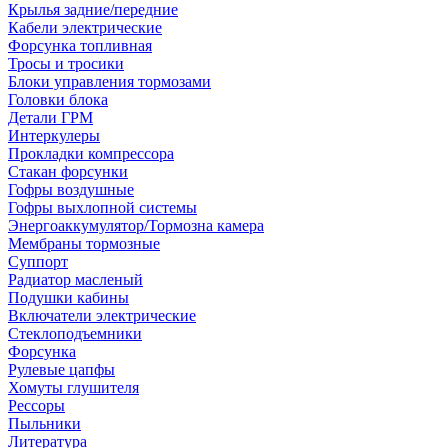
Крылья задние/передние
Кабели электрические
Форсунка топливная
Тросы и тросики
Блоки управления тормозами
Головки блока
Детали ГРМ
Интеркулеры
Прокладки компрессора
Стакан форсунки
Гофры воздушные
Гофры выхлопной системы
Энергоаккумулятор/Тормозна камера
Мембраны тормозные
Суппорт
Радиатор масленый
Подушки кабины
Включатели электрические
Стеклоподъемники
Форсунка
Рулевые цапфы
Хомуты глушителя
Рессоры
Пыльники
Литература