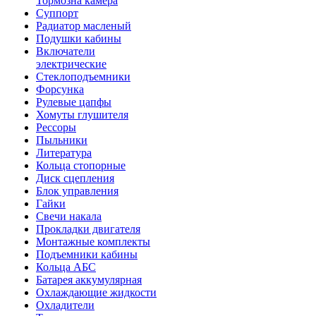
Тормозна камера
Суппорт
Радиатор масленый
Подушки кабины
Включатели
электрические
Стеклоподъемники
Форсунка
Рулевые цапфы
Хомуты глушителя
Рессоры
Пыльники
Литература
Кольца стопорные
Диск сцепления
Блок управления
Гайки
Свечи накала
Прокладки двигателя
Монтажные комплекты
Подъемники кабины
Кольца АБС
Батарея аккумулярная
Охлаждающие жидкости
Охладители