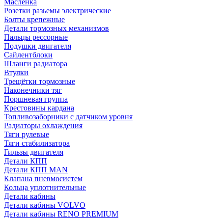
Масленка
Розетки разьемы электрические
Болты крепежные
Детали тормозных механизмов
Пальцы рессорные
Подушки двигателя
Сайлентблоки
Шланги радиатора
Втулки
Трещётки тормозные
Наконечники тяг
Поршневая группа
Крестовины кардана
Топливозаборники с датчиком уровня
Радиаторы охлаждения
Тяги рулевые
Тяги стабилизатора
Гильзы двигателя
Детали КПП
Детали КПП MAN
Клапана пневмосистем
Кольца уплотнительные
Детали кабины
Детали кабины VOLVO
Детали кабины RENO PREMIUM