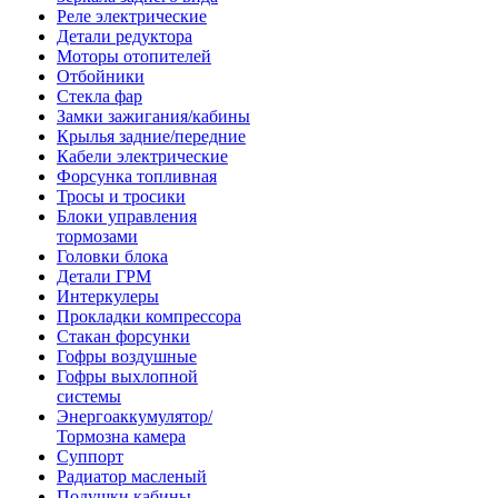
Реле электрические
Детали редуктора
Моторы отопителей
Отбойники
Стекла фар
Замки зажигания/кабины
Крылья задние/передние
Кабели электрические
Форсунка топливная
Тросы и тросики
Блоки управления
тормозами
Головки блока
Детали ГРМ
Интеркулеры
Прокладки компрессора
Стакан форсунки
Гофры воздушные
Гофры выхлопной
системы
Энергоаккумулятор/
Тормозна камера
Суппорт
Радиатор масленый
Подушки кабины