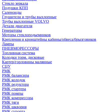
Стекло зеркала
Подушки КПП
Саленоиды
Глушители и трубы выхлопные
Трубы выхлопные VOLVO
Детали двигателя
Генераторы
Моторы стеклоподьемников
Крепления и кронштейны кабины/обвеса/брызговиков
Лампы
ПНЕВМОРЕССОРЫ
Топливная система
Колодки торм. дисковые
Картер/горловины малянные
СЦУ
РМК
РМК балансира
РМК колодок
РМК редуктора
РМК стартера
РМК помпы
РМК компрессора
РМК тяги
РМК шкворня
РМК супорта