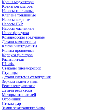
Краны модуляторы
Краны регуляторы
Насосы топливные
Клапана топливные
Насосы водяные
Насосы ГУР
Насосы масленные
Насос форсунка
Компрессоры воздушные
Детали компрессора
Ключи/инструменты
Кольца прошневые
Корпуса фильтров
Распылители
Шайбы
Стаканы пневморессор
Ступицы
Детали системы охлождения
Зеркала заднего вида
Реле электрические
Детали редуктора
Моторы отопителей
Отбойники
Стекла фар
Замки зажигания/кабины