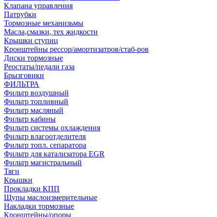
Клапана управления
Патрубки
Тормозные механизьмы
Масла,смазки, тех жидкости
Крышки ступиц
Кронштейны рессор/амортизатров/стаб-ров
Диски тормозные
Реостаты/педали газа
Брызговики
ФИЛЬТРА
Фильтр воздушный
Фильтр топливный
Фильтр масляный
Фильтр кабины
Фильтр системы охлаждения
Фильтр влагоотделителя
Фильтр топл. сепаратора
Фильтр для катализатора EGR
Фильтр магистральный
Тяги
Крышки
Прокладки КПП
Щупы маслоизмерительные
Накладки тормозные
Кронштейны/опоры