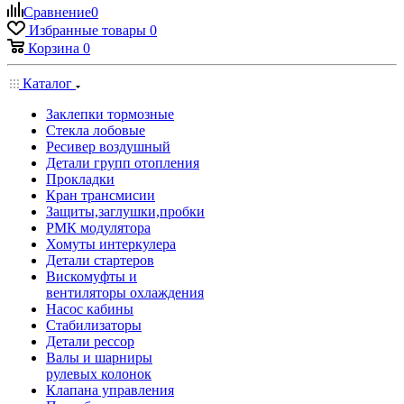
Сравнение
0
Избранные товары
0
Корзина
0
Каталог
Заклепки тормозные
Стекла лобовые
Ресивер воздушный
Детали групп отопления
Прокладки
Кран трансмисии
Защиты,заглушки,пробки
РМК модулятора
Хомуты интеркулера
Детали стартеров
Вискомуфты и
вентиляторы охлаждения
Насос кабины
Стабилизаторы
Детали рессор
Валы и шарниры
рулевых колонок
Клапана управления