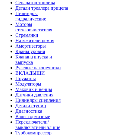
Сепаратор топлива
Детали треллера,прицепа
Цилиндры
гидралические
Моторы
стеклоочистителя
Стремянки
Натяжители ремня
Амортизаторы
Краны уровня
Клапана впуска и
выпуска
Рулевые наконечники
ВКЛАДЫШИ
Пружины
Модуляторы
Маховик и венцы
Датчики давления
Цилиндры сцепления
Детали ступиц
Диагностика
Валы тормозные
Переключатели/
выключатиели эл-кие
Турбокомпрессор