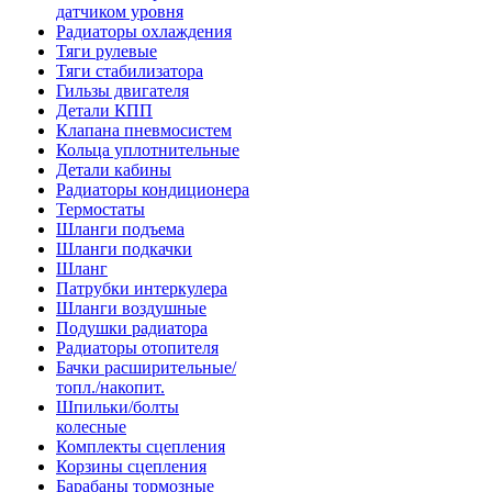
датчиком уровня
Радиаторы охлаждения
Тяги рулевые
Тяги стабилизатора
Гильзы двигателя
Детали КПП
Клапана пневмосистем
Кольца уплотнительные
Детали кабины
Радиаторы кондиционера
Термостаты
Шланги подъема
Шланги подкачки
Шланг
Патрубки интеркулера
Шланги воздушные
Подушки радиатора
Радиаторы отопителя
Бачки расширительные/
топл./накопит.
Шпильки/болты
колесные
Комплекты сцепления
Корзины сцепления
Барабаны тормозные