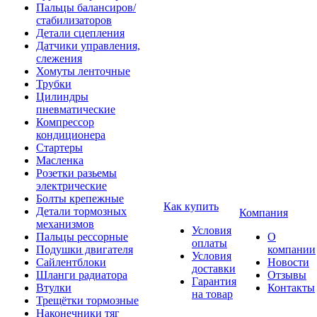
Пальцы балансиров/
стабилизаторов
Детали сцепления
Датчики управления,
слежения
Хомуты ленточные
Трубки
Цилиндры
пневматические
Компрессор
кондиционера
Стартеры
Масленка
Розетки разьемы
электрические
Болты крепежные
Как купить
Детали тормозных
Компания
механизмов
Условия
Пальцы рессорные
О
оплаты
Подушки двигателя
компании
Условия
Сайлентблоки
Новости
доставки
Шланги радиатора
Отзывы
Гарантия
Втулки
Контакты
на товар
Трещётки тормозные
Наконечники тяг