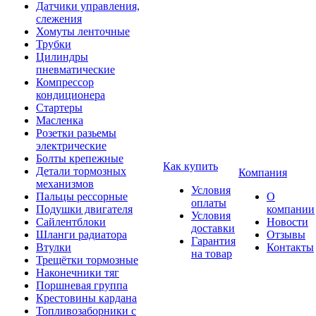
Датчики управления,
слежения
Хомуты ленточные
Трубки
Цилиндры
пневматические
Компрессор
кондиционера
Стартеры
Масленка
Розетки разьемы
электрические
Болты крепежные
Как купить
Детали тормозных
Компания
механизмов
Условия
Пальцы рессорные
О
оплаты
Подушки двигателя
компании
Условия
Сайлентблоки
Новости
доставки
Шланги радиатора
Отзывы
Гарантия
Втулки
Контакты
на товар
Трещётки тормозные
Наконечники тяг
Поршневая группа
Крестовины кардана
Топливозаборники с