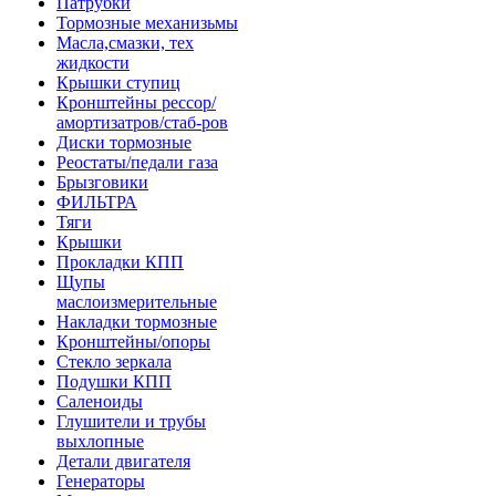
Патрубки
Тормозные механизьмы
Масла,смазки, тех
жидкости
Крышки ступиц
Кронштейны рессор/
амортизатров/стаб-ров
Диски тормозные
Реостаты/педали газа
Брызговики
ФИЛЬТРА
Тяги
Крышки
Прокладки КПП
Щупы
маслоизмерительные
Накладки тормозные
Кронштейны/опоры
Стекло зеркала
Подушки КПП
Саленоиды
Глушители и трубы
выхлопные
Детали двигателя
Генераторы