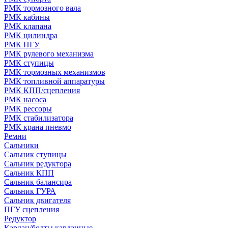
РМК тормозного вала
РМК кабины
РМК клапана
РМК цилиндра
РМК ПГУ
РМК рулевого механизма
РМК ступицы
РМК тормозных механизмов
РМК топливной аппаратуры
РМК КПП/сцепления
РМК насоса
РМК рессоры
РМК стабилизатора
РМК крана пневмо
Ремни
Сальники
Сальник ступицы
Сальник редуктора
Сальник КПП
Сальник балансира
Сальник ГУРА
Сальник двигателя
ПГУ сцепления
Редуктор
Кардан/болты карданные