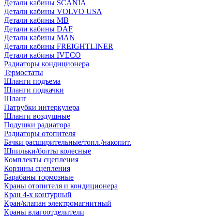
Детали кабины SCANIA
Детали кабины VOLVO USA
Детали кабины MB
Детали кабины DAF
Детали кабины MAN
Детали кабины FREIGHTLINER
Детали кабины IVECO
Радиаторы кондиционера
Термостаты
Шланги подъема
Шланги подкачки
Шланг
Патрубки интеркулера
Шланги воздушные
Подушки радиатора
Радиаторы отопителя
Бачки расширительные/топл./накопит.
Шпильки/болты колесные
Комплекты сцепления
Корзины сцепления
Барабаны тормозные
Краны отопителя и кондиционера
Кран 4-х контурный
Кран/клапан электромагнитный
Краны влагоотделители