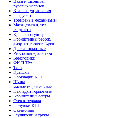
Валы и шарниры
рулевых колонок
Клапана управления
Патрубки
Тормозные механизьмы
Масла,смазки, тех
жидкости
Крышки ступиц
Кронштейны рессор/
амортизатров/стаб-ров
Диски тормозные
Реостаты/педали газа
Брызговики
ФИЛЬТРА
Тяги
Крышки
Прокладки КПП
Щупы
маслоизмерительные
Накладки тормозные
Кронштейны/опоры
Стекло зеркала
Подушки КПП
Саленоиды
Глушители и трубы