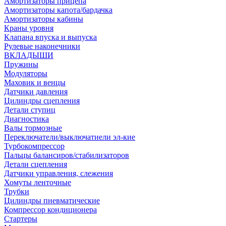
Амортизаторы прицепа
Амортизаторы капота/бардачка
Амортизаторы кабины
Краны уровня
Клапана впуска и выпуска
Рулевые наконечники
ВКЛАДЫШИ
Пружины
Модуляторы
Маховик и венцы
Датчики давления
Цилиндры сцепления
Детали ступиц
Диагностика
Валы тормозные
Переключатели/выключатиели эл-кие
Турбокомпрессор
Пальцы балансиров/стабилизаторов
Детали сцепления
Датчики управления, слежения
Хомуты ленточные
Трубки
Цилиндры пневматические
Компрессор кондиционера
Стартеры