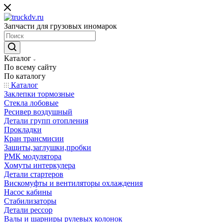
Запчасти для грузовых иномарок
Каталог
По всему сайту
По каталогу
Каталог
Заклепки тормозные
Стекла лобовые
Ресивер воздушный
Детали групп отопления
Прокладки
Кран трансмисии
Защиты,заглушки,пробки
РМК модулятора
Хомуты интеркулера
Детали стартеров
Вискомуфты и вентиляторы охлаждения
Насос кабины
Стабилизаторы
Детали рессор
Валы и шарниры рулевых колонок