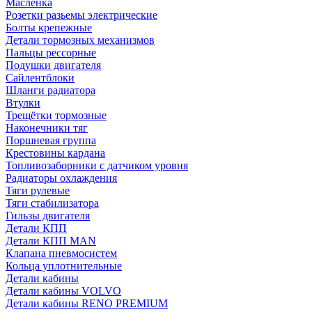
Масленка
Розетки разьемы электрические
Болты крепежные
Детали тормозных механизмов
Пальцы рессорные
Подушки двигателя
Сайлентблоки
Шланги радиатора
Втулки
Трещётки тормозные
Наконечники тяг
Поршневая группа
Крестовины кардана
Топливозаборники с датчиком уровня
Радиаторы охлаждения
Тяги рулевые
Тяги стабилизатора
Гильзы двигателя
Детали КПП
Детали КПП MAN
Клапана пневмосистем
Кольца уплотнительные
Детали кабины
Детали кабины VOLVO
Детали кабины RENO PREMIUM