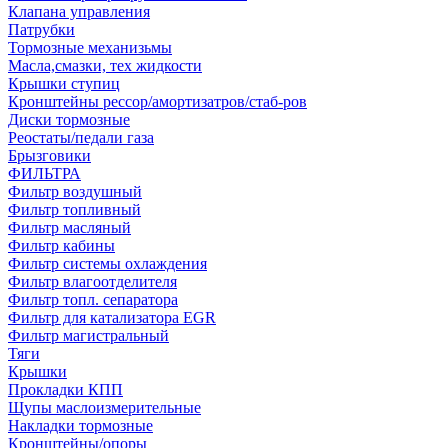
Клапана управления
Патрубки
Тормозные механизьмы
Масла,смазки, тех жидкости
Крышки ступиц
Кронштейны рессор/амортизатров/стаб-ров
Диски тормозные
Реостаты/педали газа
Брызговики
ФИЛЬТРА
Фильтр воздушный
Фильтр топливный
Фильтр масляный
Фильтр кабины
Фильтр системы охлаждения
Фильтр влагоотделителя
Фильтр топл. сепаратора
Фильтр для катализатора EGR
Фильтр магистральный
Тяги
Крышки
Прокладки КПП
Щупы маслоизмерительные
Накладки тормозные
Кронштейны/опоры