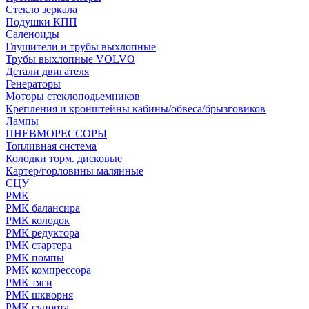
Стекло зеркала
Подушки КПП
Саленоиды
Глушители и трубы выхлопные
Трубы выхлопные VOLVO
Детали двигателя
Генераторы
Моторы стеклоподьемников
Крепления и кронштейны кабины/обвеса/брызговиков
Лампы
ПНЕВМОРЕССОРЫ
Топливная система
Колодки торм. дисковые
Картер/горловины малянные
СЦУ
РМК
РМК балансира
РМК колодок
РМК редуктора
РМК стартера
РМК помпы
РМК компрессора
РМК тяги
РМК шкворня
РМК супорта