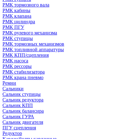
РМК тормозного вала
РМК кабины
РМК клапана
РМК цилиндра
РМК ПГУ
РМК рулевого механизма
РМК ступицы
РМК тормозных механизмов
РМК топливной аппаратуры
РМК КПП/сцепления
РМК насоса
РМК рессоры
РМК стабилизатора
РМК крана пневмо
Ремни
Сальники
Сальник ступицы
Сальник редуктора
Сальник КПП
Сальник балансира
Сальник ГУРА
Сальник двигателя
ПГУ сцепления
Редуктор
Кардан/болты карданные