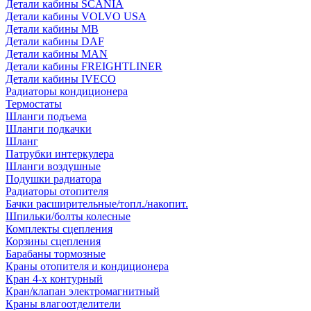
Детали кабины SCANIA
Детали кабины VOLVO USA
Детали кабины MB
Детали кабины DAF
Детали кабины MAN
Детали кабины FREIGHTLINER
Детали кабины IVECO
Радиаторы кондиционера
Термостаты
Шланги подъема
Шланги подкачки
Шланг
Патрубки интеркулера
Шланги воздушные
Подушки радиатора
Радиаторы отопителя
Бачки расширительные/топл./накопит.
Шпильки/болты колесные
Комплекты сцепления
Корзины сцепления
Барабаны тормозные
Краны отопителя и кондиционера
Кран 4-х контурный
Кран/клапан электромагнитный
Краны влагоотделители