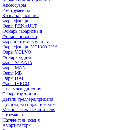
Аксессуары
Инструменты
Клапана давления
Фары/фонари
Фары RENAULT
Фонарь габаритный
Фонарь поворота
Фара противотуманная
Фары/фонари VOLVO USA
Фары VOLVO
Фонарь задний
Фары SCANIA
Фары MAN
Фары MB
Фары DAF
Фары IVECO
Пневмосоединения
Сепаратор топлива
Детали треллера,прицепа
Цилиндры гидралические
Моторы стеклоочистителя
Стремянки
Натяжители ремня
Амортизаторы