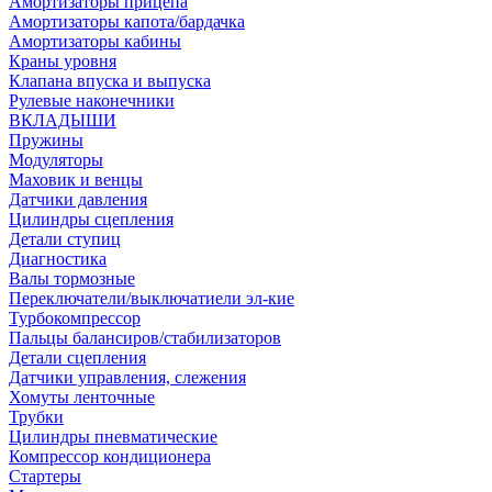
Амортизаторы прицепа
Амортизаторы капота/бардачка
Амортизаторы кабины
Краны уровня
Клапана впуска и выпуска
Рулевые наконечники
ВКЛАДЫШИ
Пружины
Модуляторы
Маховик и венцы
Датчики давления
Цилиндры сцепления
Детали ступиц
Диагностика
Валы тормозные
Переключатели/выключатиели эл-кие
Турбокомпрессор
Пальцы балансиров/стабилизаторов
Детали сцепления
Датчики управления, слежения
Хомуты ленточные
Трубки
Цилиндры пневматические
Компрессор кондиционера
Стартеры