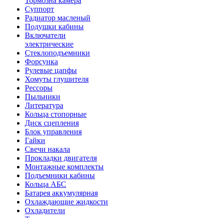
Тормозна камера
Суппорт
Радиатор масленый
Подушки кабины
Включатели
электрические
Стеклоподъемники
Форсунка
Рулевые цапфы
Хомуты глушителя
Рессоры
Пыльники
Литература
Кольца стопорные
Диск сцепления
Блок управления
Гайки
Свечи накала
Прокладки двигателя
Монтажные комплекты
Подъемники кабины
Кольца АБС
Батарея аккумулярная
Охлаждающие жидкости
Охладители