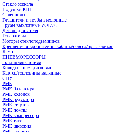
Стекло зеркала
Подушки КПП
Саленоиды
Глушители и трубы выхлопные
Трубы выхлопные VOLVO
Детали двигателя
Генераторы
Моторы стеклоподьемников
Крепления и кронштейны кабины/обвеса/брызговиков
Лампы
ПНЕВМОРЕССОРЫ
Топливная система
Колодки торм. дисковые
Картер/горловины малянные
СЦУ
РМК
РМК балансира
РМК колодок
РМК редуктора
РМК стартера
РМК помпы
РМК компрессора
РМК тяги
РМК шкворня
РМК супорта