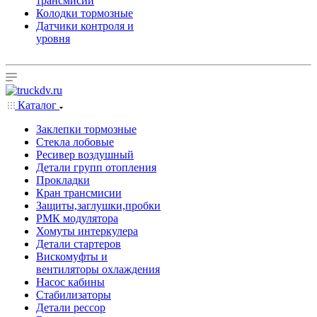
трансмисии
Колодки тормозные
Датчики контроля и
уровня
Каталог
Заклепки тормозные
Стекла лобовые
Ресивер воздушный
Детали групп отопления
Прокладки
Кран трансмисии
Защиты,заглушки,пробки
РМК модулятора
Хомуты интеркулера
Детали стартеров
Вискомуфты и
вентиляторы охлаждения
Насос кабины
Стабилизаторы
Детали рессор