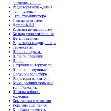
датчиком уровня
Радиаторы охлаждения
Тяги рулевые
Тяги стабилизатора
Гильзы двигателя
Детали КПП
Клапана пневмосистем
Кольца уплотнительные
Детали кабины
Радиаторы кондиционера
Термостаты
Шланги подъема
Шланги подкачки
Шланг
Патрубки интеркулера
Шланги воздушные
Подушки радиатора
Радиаторы отопителя
Бачки расширительные/
топл./накопит.
Шпильки/болты
колесные
Комплекты сцепления
Корзины сцепления
Барабаны тормозные