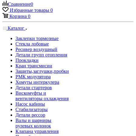
Сравнение
0
Избранные товары
0
Корзина
0
Каталог
Заклепки тормозные
Стекла лобовые
Ресивер воздушный
Детали групп отопления
Прокладки
Кран трансмисии
Защиты,заглушки,пробки
РМК модулятора
Хомуты интеркулера
Детали стартеров
Вискомуфты и
вентиляторы охлаждения
Насос кабины
Стабилизаторы
Детали рессор
Валы и шарниры
рулевых колонок
Клапана управления