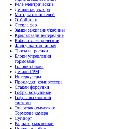
Реле электрические
Детали редуктора
Моторы отопителей
Отбойники
Стекла фар
Замки зажигания/кабины
Крылья задние/передние
Кабели электрические
Форсунка топливная
Тросы и тросики
Блоки управления
тормозами
Головки блока
Детали ГРМ
Интеркулеры
Прокладки компрессора
Стакан форсунки
Гофры воздушные
Гофры выхлопной
системы
Энергоаккумулятор/
Тормозна камера
Суппорт
Радиатор масленый
Подушки кабины