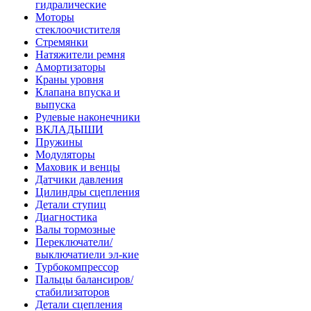
гидралические
Моторы
стеклоочистителя
Стремянки
Натяжители ремня
Амортизаторы
Краны уровня
Клапана впуска и
выпуска
Рулевые наконечники
ВКЛАДЫШИ
Пружины
Модуляторы
Маховик и венцы
Датчики давления
Цилиндры сцепления
Детали ступиц
Диагностика
Валы тормозные
Переключатели/
выключатиели эл-кие
Турбокомпрессор
Пальцы балансиров/
стабилизаторов
Детали сцепления