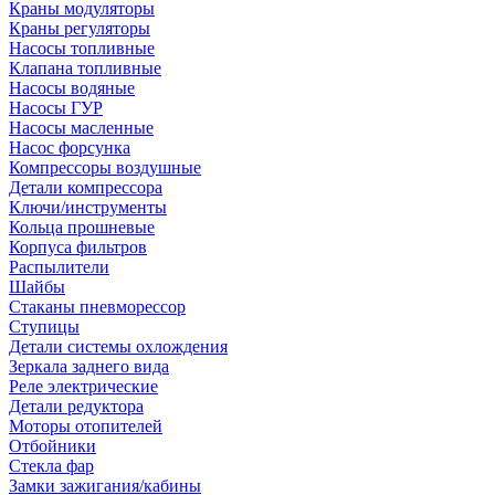
Краны модуляторы
Краны регуляторы
Насосы топливные
Клапана топливные
Насосы водяные
Насосы ГУР
Насосы масленные
Насос форсунка
Компрессоры воздушные
Детали компрессора
Ключи/инструменты
Кольца прошневые
Корпуса фильтров
Распылители
Шайбы
Стаканы пневморессор
Ступицы
Детали системы охлождения
Зеркала заднего вида
Реле электрические
Детали редуктора
Моторы отопителей
Отбойники
Стекла фар
Замки зажигания/кабины