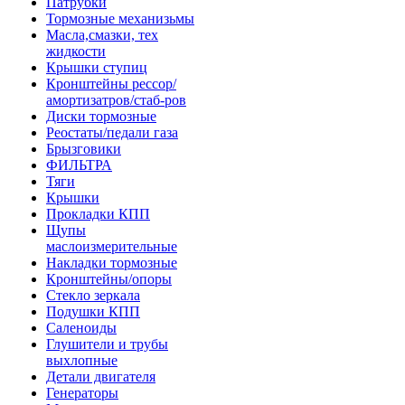
Патрубки
Тормозные механизьмы
Масла,смазки, тех
жидкости
Крышки ступиц
Кронштейны рессор/
амортизатров/стаб-ров
Диски тормозные
Реостаты/педали газа
Брызговики
ФИЛЬТРА
Тяги
Крышки
Прокладки КПП
Щупы
маслоизмерительные
Накладки тормозные
Кронштейны/опоры
Стекло зеркала
Подушки КПП
Саленоиды
Глушители и трубы
выхлопные
Детали двигателя
Генераторы