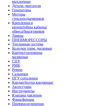
выхлопные
Детали двигателя
Генераторы
Моторы
стеклоподьемников
Крепления и
кронштейны кабины/
обвеса/брызговиков
Лампы
ПНЕВМОРЕССОРЫ
Топливная система
Колодки торм. дисковые
Картер/горловины
малянные
СЦУ
РМК
Ремни
Сальники
ПГУ сцепления
Кардан/болты карданные
Аксессуары
Инструменты
Клапана давления
Фары/фонари
Пневмосоединения