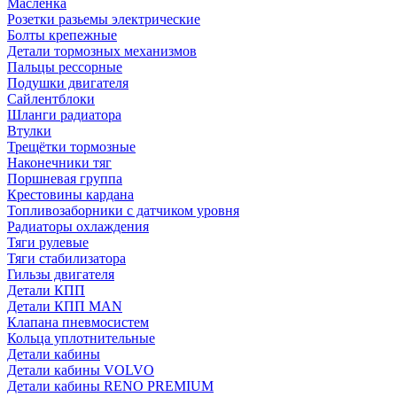
Масленка
Розетки разьемы электрические
Болты крепежные
Детали тормозных механизмов
Пальцы рессорные
Подушки двигателя
Сайлентблоки
Шланги радиатора
Втулки
Трещётки тормозные
Наконечники тяг
Поршневая группа
Крестовины кардана
Топливозаборники с датчиком уровня
Радиаторы охлаждения
Тяги рулевые
Тяги стабилизатора
Гильзы двигателя
Детали КПП
Детали КПП MAN
Клапана пневмосистем
Кольца уплотнительные
Детали кабины
Детали кабины VOLVO
Детали кабины RENO PREMIUM