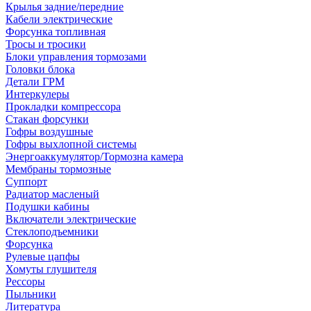
Крылья задние/передние
Кабели электрические
Форсунка топливная
Тросы и тросики
Блоки управления тормозами
Головки блока
Детали ГРМ
Интеркулеры
Прокладки компрессора
Стакан форсунки
Гофры воздушные
Гофры выхлопной системы
Энергоаккумулятор/Тормозна камера
Мембраны тормозные
Суппорт
Радиатор масленый
Подушки кабины
Включатели электрические
Стеклоподъемники
Форсунка
Рулевые цапфы
Хомуты глушителя
Рессоры
Пыльники
Литература