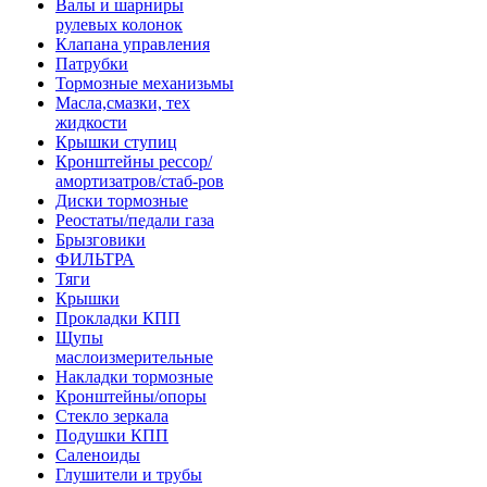
Валы и шарниры
рулевых колонок
Клапана управления
Патрубки
Тормозные механизьмы
Масла,смазки, тех
жидкости
Крышки ступиц
Кронштейны рессор/
амортизатров/стаб-ров
Диски тормозные
Реостаты/педали газа
Брызговики
ФИЛЬТРА
Тяги
Крышки
Прокладки КПП
Щупы
маслоизмерительные
Накладки тормозные
Кронштейны/опоры
Стекло зеркала
Подушки КПП
Саленоиды
Глушители и трубы