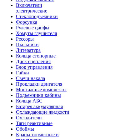
Включатели
электрические
Стеклоподъемники
Форсунка
Рулевые цапфы
Хомуты глушителя
Рессоры
Пыльники
Литература
Кольца стопорные
Диск сцепления
Блок управления
Гайки
Свечи накала
Прокладки двигателя
Монтажные комплекты
Подъемники кабины
Кольца АБС
Батарея аккумулярная
Охлаждающие жидкости
Охладители
Тяги реактивные
Обоймы
Краны тормозные и