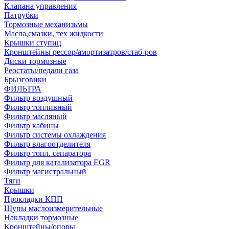
Клапана управления
Патрубки
Тормозные механизьмы
Масла,смазки, тех жидкости
Крышки ступиц
Кронштейны рессор/амортизатров/стаб-ров
Диски тормозные
Реостаты/педали газа
Брызговики
ФИЛЬТРА
Фильтр воздушный
Фильтр топливный
Фильтр масляный
Фильтр кабины
Фильтр системы охлаждения
Фильтр влагоотделителя
Фильтр топл. сепаратора
Фильтр для катализатора EGR
Фильтр магистральный
Тяги
Крышки
Прокладки КПП
Щупы маслоизмерительные
Накладки тормозные
Кронштейны/опоры