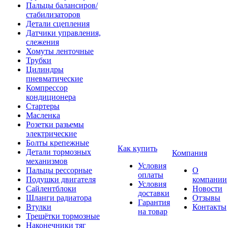
Пальцы балансиров/
стабилизаторов
Детали сцепления
Датчики управления,
слежения
Хомуты ленточные
Трубки
Цилиндры
пневматические
Компрессор
кондиционера
Стартеры
Масленка
Розетки разьемы
электрические
Болты крепежные
Как купить
Детали тормозных
Компания
механизмов
Условия
Пальцы рессорные
О
оплаты
Подушки двигателя
компании
Условия
Сайлентблоки
Новости
доставки
Шланги радиатора
Отзывы
Гарантия
Втулки
Контакты
на товар
Трещётки тормозные
Наконечники тяг