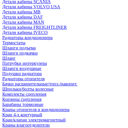
Детали кабины SCANIA
Детали кабины VOLVO USA
Детали кабины MB
Детали кабины DAF
Детали кабины MAN
Детали кабины FREIGHTLINER
Детали кабины IVECO
Радиаторы кондиционера
Термостаты
Шланги подъема
Шланги подкачки
Шланг
Патрубки интеркулера
Шланги воздушные
Подушки радиатора
Радиаторы отопителя
Бачки расширительные/топл./накопит.
Шпильки/болты колесные
Комплекты сцепления
Корзины сцепления
Барабаны тормозные
Краны отопителя и кондиционера
Кран 4-х контурный
Кран/клапан электромагнитный
Краны влагоотделители