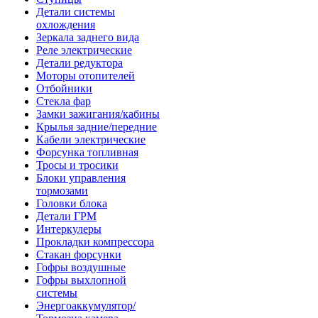
Детали системы
охлождения
Зеркала заднего вида
Реле электрические
Детали редуктора
Моторы отопителей
Отбойники
Стекла фар
Замки зажигания/кабины
Крылья задние/передние
Кабели электрические
Форсунка топливная
Тросы и тросики
Блоки управления
тормозами
Головки блока
Детали ГРМ
Интеркулеры
Прокладки компрессора
Стакан форсунки
Гофры воздушные
Гофры выхлопной
системы
Энергоаккумулятор/