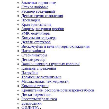
Заклепки тормозные
Стекла лобовые
Ресивер воздушный
Детали групп отопления
Прокладки
Кран трансмисии
Защиты,заглушки,пробки
РМК модулятора
Хомуты интеркулера
Детали стартеров
Вискомуфты и вентиляторы охлаждения
Насос кабины
Стабилизаторы
Детали рессор
Валы и шарниры рулевых колонок
Клапана управления
Патрубки
Тормозные механизьмы
Масла,смазки, тех жидкости
Крышки ступиц
Кронштейны рессор/амортизатров/стаб-ров
Диски тормозные
Реостаты/педали газа
Брызговики
ФИЛЬТРА