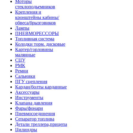
Моторы
стеклоподьемников
Крепления и
кронштейны кабины/
обвеса/брызговиков
Лампы
ПНЕВМОРЕССОРЫ
Топливная система
Колодки торм. дисковые
Картер/горловины
малянные
СЦУ
РМК
Ремни
Сальники
ПГУ сцепления
Кардан/болты карданные
Аксессуары
Инструменты
Клапана давления
Фары/фонари
Пневмосоединения
Сепаратор топлива
Детали треллера,прицепа
Цилиндры