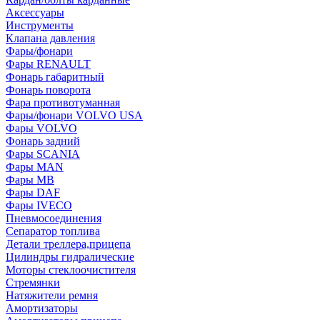
Аксессуары
Инструменты
Клапана давления
Фары/фонари
Фары RENAULT
Фонарь габаритный
Фонарь поворота
Фара противотуманная
Фары/фонари VOLVO USA
Фары VOLVO
Фонарь задний
Фары SCANIA
Фары MAN
Фары MB
Фары DAF
Фары IVECO
Пневмосоединения
Сепаратор топлива
Детали треллера,прицепа
Цилиндры гидралические
Моторы стеклоочистителя
Стремянки
Натяжители ремня
Амортизаторы