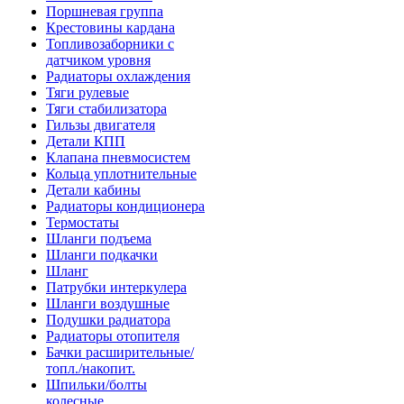
Поршневая группа
Крестовины кардана
Топливозаборники с
датчиком уровня
Радиаторы охлаждения
Тяги рулевые
Тяги стабилизатора
Гильзы двигателя
Детали КПП
Клапана пневмосистем
Кольца уплотнительные
Детали кабины
Радиаторы кондиционера
Термостаты
Шланги подъема
Шланги подкачки
Шланг
Патрубки интеркулера
Шланги воздушные
Подушки радиатора
Радиаторы отопителя
Бачки расширительные/
топл./накопит.
Шпильки/болты
колесные