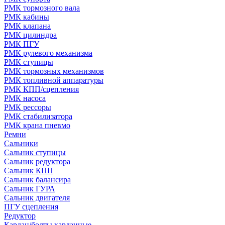
РМК тормозного вала
РМК кабины
РМК клапана
РМК цилиндра
РМК ПГУ
РМК рулевого механизма
РМК ступицы
РМК тормозных механизмов
РМК топливной аппаратуры
РМК КПП/сцепления
РМК насоса
РМК рессоры
РМК стабилизатора
РМК крана пневмо
Ремни
Сальники
Сальник ступицы
Сальник редуктора
Сальник КПП
Сальник балансира
Сальник ГУРА
Сальник двигателя
ПГУ сцепления
Редуктор
Кардан/болты карданные