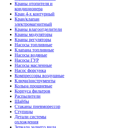
Краны отопителя и
кондиционера
Кран 4-х контурный
Кран/клапан
электромагнитный
Краны влагоотделители
Краны модуляторы
Краны регуляторы
Насосы топливные
Клапана топливные
Насосы водяные
Насосы ГУР
Насосы масленные
Насос форсунка
Компрессоры воздушные
Ключи/инструменты
Кольца прошневые
Корпуса фильтров
Распылители
Шайбы
Стаканы пневморессор
Ступицы
Детали системы
охлождения
Зеркала заднего вида