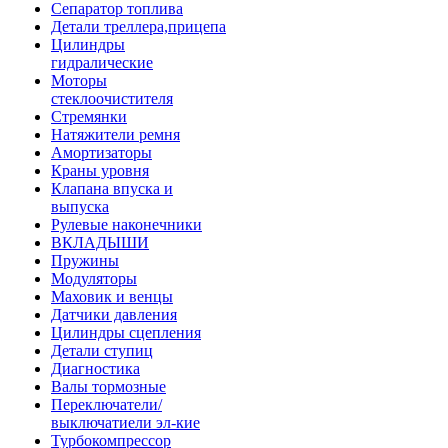
Сепаратор топлива
Детали треллера,прицепа
Цилиндры
гидралические
Моторы
стеклоочистителя
Стремянки
Натяжители ремня
Амортизаторы
Краны уровня
Клапана впуска и
выпуска
Рулевые наконечники
ВКЛАДЫШИ
Пружины
Модуляторы
Маховик и венцы
Датчики давления
Цилиндры сцепления
Детали ступиц
Диагностика
Валы тормозные
Переключатели/
выключатиели эл-кие
Турбокомпрессор