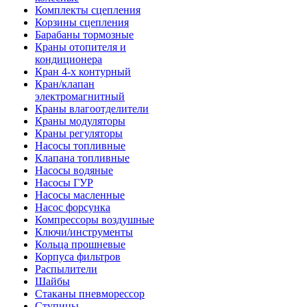
Комплекты сцепления
Корзины сцепления
Барабаны тормозные
Краны отопителя и
кондиционера
Кран 4-х контурный
Кран/клапан
электромагнитный
Краны влагоотделители
Краны модуляторы
Краны регуляторы
Насосы топливные
Клапана топливные
Насосы водяные
Насосы ГУР
Насосы масленные
Насос форсунка
Компрессоры воздушные
Ключи/инструменты
Кольца прошневые
Корпуса фильтров
Распылители
Шайбы
Стаканы пневморессор
Ступицы