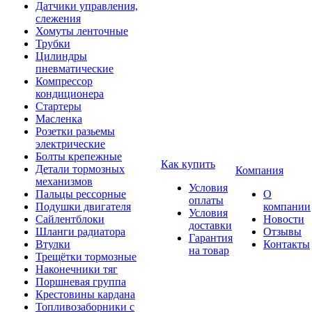
Датчики управления,
слежения
Хомуты ленточные
Трубки
Цилиндры
пневматические
Компрессор
кондиционера
Стартеры
Масленка
Розетки разьемы
электрические
Болты крепежные
Как купить
Детали тормозных
Компания
механизмов
Условия
Пальцы рессорные
О
оплаты
Подушки двигателя
компании
Условия
Сайлентблоки
Новости
доставки
Шланги радиатора
Отзывы
Гарантия
Втулки
Контакты
на товар
Трещётки тормозные
Наконечники тяг
Поршневая группа
Крестовины кардана
Топливозаборники с