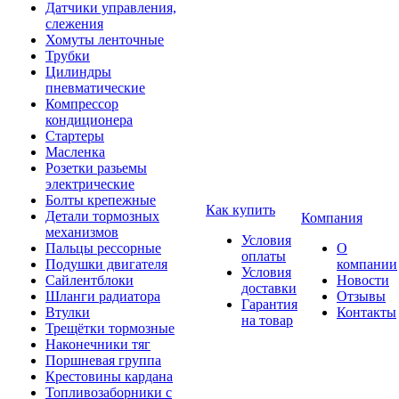
Датчики управления,
слежения
Хомуты ленточные
Трубки
Цилиндры
пневматические
Компрессор
кондиционера
Стартеры
Масленка
Розетки разьемы
электрические
Болты крепежные
Как купить
Детали тормозных
Компания
механизмов
Условия
Пальцы рессорные
О
оплаты
Подушки двигателя
компании
Условия
Сайлентблоки
Новости
доставки
Шланги радиатора
Отзывы
Гарантия
Втулки
Контакты
на товар
Трещётки тормозные
Наконечники тяг
Поршневая группа
Крестовины кардана
Топливозаборники с