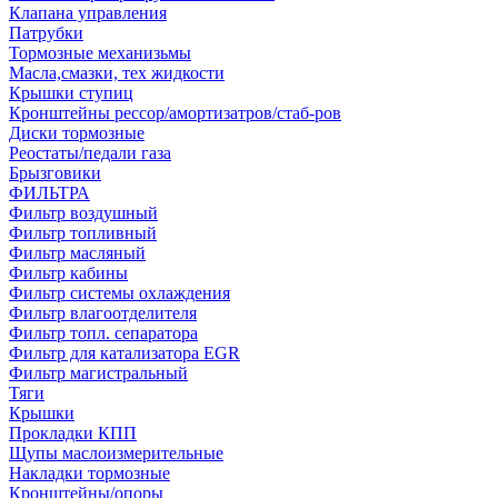
Клапана управления
Патрубки
Тормозные механизьмы
Масла,смазки, тех жидкости
Крышки ступиц
Кронштейны рессор/амортизатров/стаб-ров
Диски тормозные
Реостаты/педали газа
Брызговики
ФИЛЬТРА
Фильтр воздушный
Фильтр топливный
Фильтр масляный
Фильтр кабины
Фильтр системы охлаждения
Фильтр влагоотделителя
Фильтр топл. сепаратора
Фильтр для катализатора EGR
Фильтр магистральный
Тяги
Крышки
Прокладки КПП
Щупы маслоизмерительные
Накладки тормозные
Кронштейны/опоры