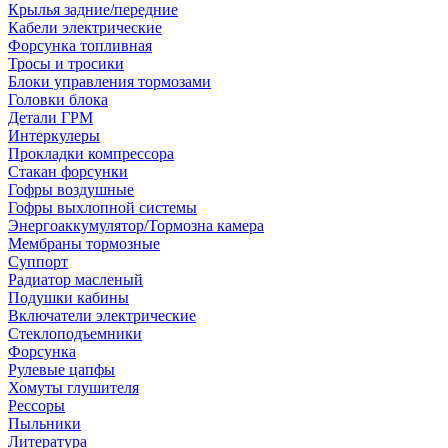
Крылья задние/передние
Кабели электрические
Форсунка топливная
Тросы и тросики
Блоки управления тормозами
Головки блока
Детали ГРМ
Интеркулеры
Прокладки компрессора
Стакан форсунки
Гофры воздушные
Гофры выхлопной системы
Энергоаккумулятор/Тормозна камера
Мембраны тормозные
Суппорт
Радиатор масленый
Подушки кабины
Включатели электрические
Стеклоподъемники
Форсунка
Рулевые цапфы
Хомуты глушителя
Рессоры
Пыльники
Литература