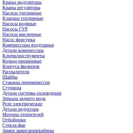
Краны модуляторы
Краны регуляторы
Насосы топливные
Клапана топливные
Насосы водяные
Насосы ГУР
Насосы масленные
Насос форсунка
Компрессоры воздушные
Детали компрессора
Ключи/инструменты
Кольца прошневые
Корпуса фильтров
Распылители
Шайбы
Стаканы пневморессор
Ступицы
Детали системы охлождения
Зеркала заднего вида
Реле электрические
Детали редуктора
Моторы отопителей
Отбойники
Стекла фар
Замки зажигания/кабины