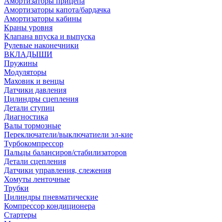
Амортизаторы прицепа
Амортизаторы капота/бардачка
Амортизаторы кабины
Краны уровня
Клапана впуска и выпуска
Рулевые наконечники
ВКЛАДЫШИ
Пружины
Модуляторы
Маховик и венцы
Датчики давления
Цилиндры сцепления
Детали ступиц
Диагностика
Валы тормозные
Переключатели/выключатиели эл-кие
Турбокомпрессор
Пальцы балансиров/стабилизаторов
Детали сцепления
Датчики управления, слежения
Хомуты ленточные
Трубки
Цилиндры пневматические
Компрессор кондиционера
Стартеры