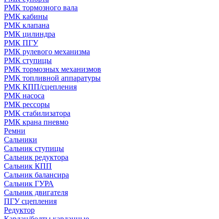
РМК тормозного вала
РМК кабины
РМК клапана
РМК цилиндра
РМК ПГУ
РМК рулевого механизма
РМК ступицы
РМК тормозных механизмов
РМК топливной аппаратуры
РМК КПП/сцепления
РМК насоса
РМК рессоры
РМК стабилизатора
РМК крана пневмо
Ремни
Сальники
Сальник ступицы
Сальник редуктора
Сальник КПП
Сальник балансира
Сальник ГУРА
Сальник двигателя
ПГУ сцепления
Редуктор
Кардан/болты карданные