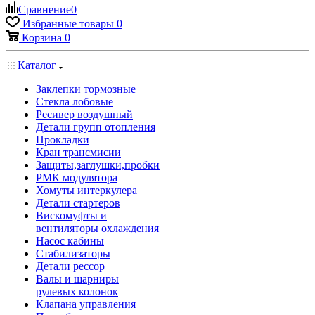
Сравнение
0
Избранные товары
0
Корзина
0
Каталог
Заклепки тормозные
Стекла лобовые
Ресивер воздушный
Детали групп отопления
Прокладки
Кран трансмисии
Защиты,заглушки,пробки
РМК модулятора
Хомуты интеркулера
Детали стартеров
Вискомуфты и
вентиляторы охлаждения
Насос кабины
Стабилизаторы
Детали рессор
Валы и шарниры
рулевых колонок
Клапана управления