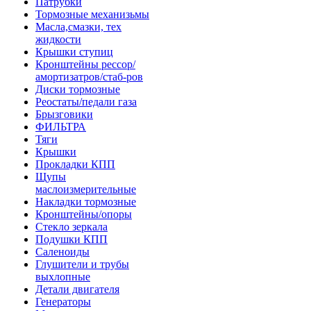
Патрубки
Тормозные механизьмы
Масла,смазки, тех
жидкости
Крышки ступиц
Кронштейны рессор/
амортизатров/стаб-ров
Диски тормозные
Реостаты/педали газа
Брызговики
ФИЛЬТРА
Тяги
Крышки
Прокладки КПП
Щупы
маслоизмерительные
Накладки тормозные
Кронштейны/опоры
Стекло зеркала
Подушки КПП
Саленоиды
Глушители и трубы
выхлопные
Детали двигателя
Генераторы