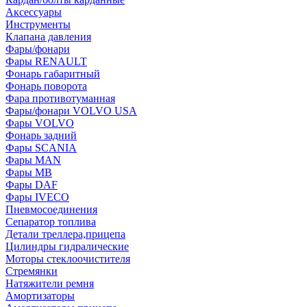
Аксессуары
Инструменты
Клапана давления
Фары/фонари
Фары RENAULT
Фонарь габаритный
Фонарь поворота
Фара противотуманная
Фары/фонари VOLVO USA
Фары VOLVO
Фонарь задний
Фары SCANIA
Фары MAN
Фары MB
Фары DAF
Фары IVECO
Пневмосоединения
Сепаратор топлива
Детали треллера,прицепа
Цилиндры гидралические
Моторы стеклоочистителя
Стремянки
Натяжители ремня
Амортизаторы