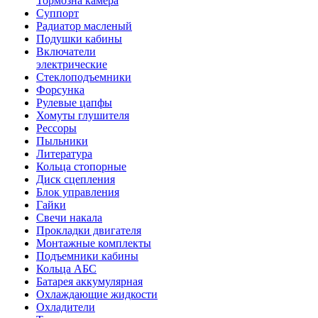
Тормозна камера
Суппорт
Радиатор масленый
Подушки кабины
Включатели
электрические
Стеклоподъемники
Форсунка
Рулевые цапфы
Хомуты глушителя
Рессоры
Пыльники
Литература
Кольца стопорные
Диск сцепления
Блок управления
Гайки
Свечи накала
Прокладки двигателя
Монтажные комплекты
Подъемники кабины
Кольца АБС
Батарея аккумулярная
Охлаждающие жидкости
Охладители