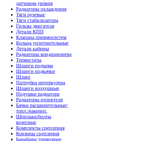
датчиком уровня
Радиаторы охлаждения
Тяги рулевые
Тяги стабилизатора
Гильзы двигателя
Детали КПП
Клапана пневмосистем
Кольца уплотнительные
Детали кабины
Радиаторы кондиционера
Термостаты
Шланги подъема
Шланги подкачки
Шланг
Патрубки интеркулера
Шланги воздушные
Подушки радиатора
Радиаторы отопителя
Бачки расширительные/
топл./накопит.
Шпильки/болты
колесные
Комплекты сцепления
Корзины сцепления
Барабаны тормозные