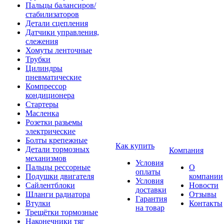
Пальцы балансиров/
стабилизаторов
Детали сцепления
Датчики управления,
слежения
Хомуты ленточные
Трубки
Цилиндры
пневматические
Компрессор
кондиционера
Стартеры
Масленка
Розетки разьемы
электрические
Болты крепежные
Как купить
Детали тормозных
Компания
механизмов
Условия
Пальцы рессорные
О
оплаты
Подушки двигателя
компании
Условия
Сайлентблоки
Новости
доставки
Шланги радиатора
Отзывы
Гарантия
Втулки
Контакты
на товар
Трещётки тормозные
Наконечники тяг