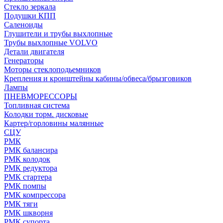
Стекло зеркала
Подушки КПП
Саленоиды
Глушители и трубы выхлопные
Трубы выхлопные VOLVO
Детали двигателя
Генераторы
Моторы стеклоподьемников
Крепления и кронштейны кабины/обвеса/брызговиков
Лампы
ПНЕВМОРЕССОРЫ
Топливная система
Колодки торм. дисковые
Картер/горловины малянные
СЦУ
РМК
РМК балансира
РМК колодок
РМК редуктора
РМК стартера
РМК помпы
РМК компрессора
РМК тяги
РМК шкворня
РМК супорта