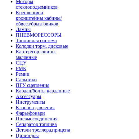
Моторы
стеклоподьемников
Крепления и
кронштейны кабины/
обвеса/брызговиков
Лампы
ПНЕВМОРЕССОРЫ
Топливная система
Колодки торм. дисковые
Картер/горловины
малянные
СЦУ
РМК
Ремни
Сальники
ПГУ сцепления
Кардан/болты карданные
Аксессуары
Инструменты
Клапана давления
Фары/фонари
Пневмосоединения
Сепаратор топлива
Детали треллера,прицепа
Цилиндры