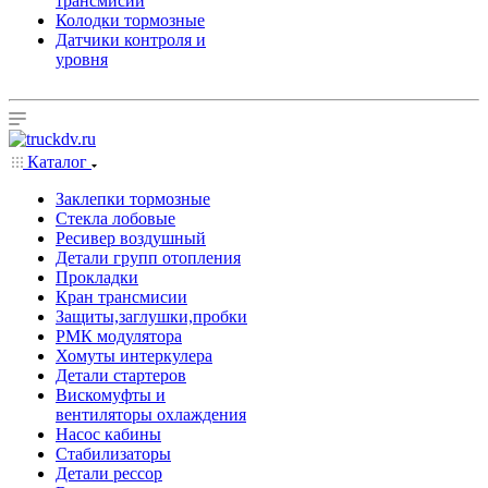
трансмисии
Колодки тормозные
Датчики контроля и
уровня
Каталог
Заклепки тормозные
Стекла лобовые
Ресивер воздушный
Детали групп отопления
Прокладки
Кран трансмисии
Защиты,заглушки,пробки
РМК модулятора
Хомуты интеркулера
Детали стартеров
Вискомуфты и
вентиляторы охлаждения
Насос кабины
Стабилизаторы
Детали рессор