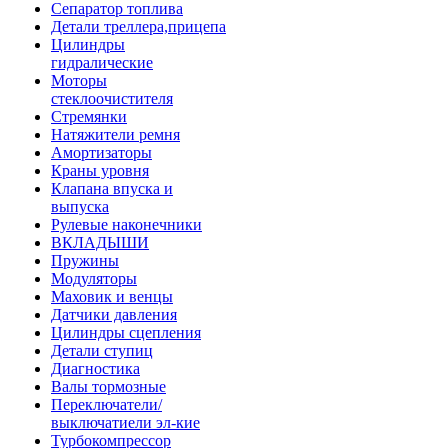
Сепаратор топлива
Детали треллера,прицепа
Цилиндры
гидралические
Моторы
стеклоочистителя
Стремянки
Натяжители ремня
Амортизаторы
Краны уровня
Клапана впуска и
выпуска
Рулевые наконечники
ВКЛАДЫШИ
Пружины
Модуляторы
Маховик и венцы
Датчики давления
Цилиндры сцепления
Детали ступиц
Диагностика
Валы тормозные
Переключатели/
выключатиели эл-кие
Турбокомпрессор