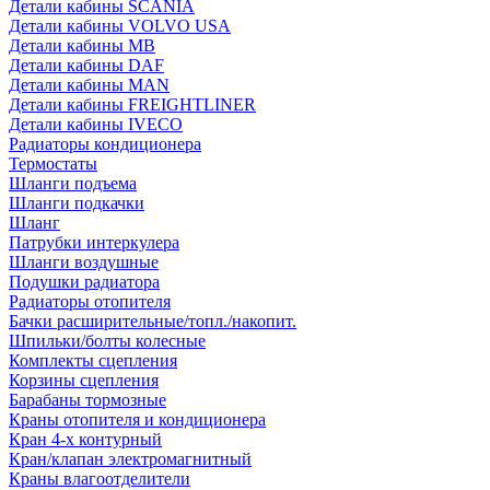
Детали кабины SCANIA
Детали кабины VOLVO USA
Детали кабины MB
Детали кабины DAF
Детали кабины MAN
Детали кабины FREIGHTLINER
Детали кабины IVECO
Радиаторы кондиционера
Термостаты
Шланги подъема
Шланги подкачки
Шланг
Патрубки интеркулера
Шланги воздушные
Подушки радиатора
Радиаторы отопителя
Бачки расширительные/топл./накопит.
Шпильки/болты колесные
Комплекты сцепления
Корзины сцепления
Барабаны тормозные
Краны отопителя и кондиционера
Кран 4-х контурный
Кран/клапан электромагнитный
Краны влагоотделители