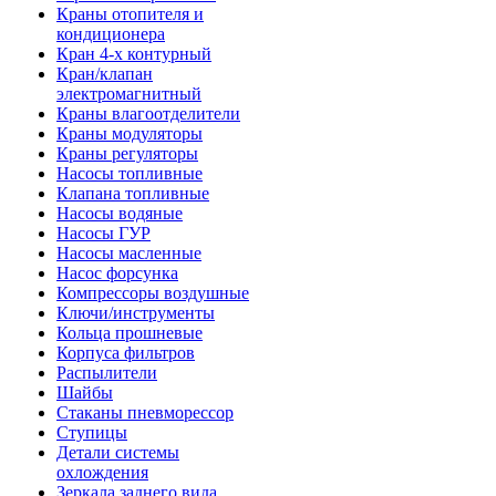
Краны отопителя и
кондиционера
Кран 4-х контурный
Кран/клапан
электромагнитный
Краны влагоотделители
Краны модуляторы
Краны регуляторы
Насосы топливные
Клапана топливные
Насосы водяные
Насосы ГУР
Насосы масленные
Насос форсунка
Компрессоры воздушные
Ключи/инструменты
Кольца прошневые
Корпуса фильтров
Распылители
Шайбы
Стаканы пневморессор
Ступицы
Детали системы
охлождения
Зеркала заднего вида