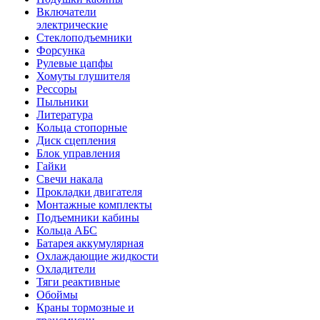
Включатели
электрические
Стеклоподъемники
Форсунка
Рулевые цапфы
Хомуты глушителя
Рессоры
Пыльники
Литература
Кольца стопорные
Диск сцепления
Блок управления
Гайки
Свечи накала
Прокладки двигателя
Монтажные комплекты
Подъемники кабины
Кольца АБС
Батарея аккумулярная
Охлаждающие жидкости
Охладители
Тяги реактивные
Обоймы
Краны тормозные и