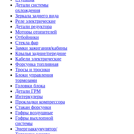
Детали системы
охлождения
Зеркала заднего вида
Реле электрические
Детали редуктора
Моторы отопителей
Отбойники
Стекла фар
Замки зажигания/кабины
Крылья задние/передние
Кабели электрические
Форсунка топливная
Тросы и тросики
Блоки управления
тормозами
Головки блока
Детали ГРМ
Интеркулеры
Прокладки компрессора
Стакан форсунки
Гофры воздушные
Гофры выхлопной
системы
Энергоаккумулятор/