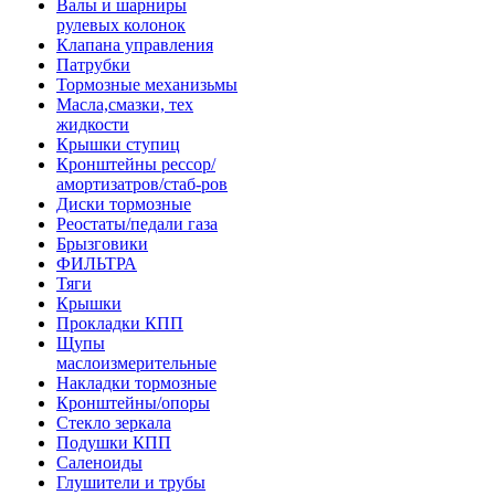
Валы и шарниры
рулевых колонок
Клапана управления
Патрубки
Тормозные механизьмы
Масла,смазки, тех
жидкости
Крышки ступиц
Кронштейны рессор/
амортизатров/стаб-ров
Диски тормозные
Реостаты/педали газа
Брызговики
ФИЛЬТРА
Тяги
Крышки
Прокладки КПП
Щупы
маслоизмерительные
Накладки тормозные
Кронштейны/опоры
Стекло зеркала
Подушки КПП
Саленоиды
Глушители и трубы