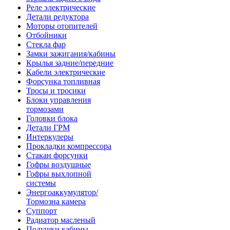
Реле электрические
Детали редуктора
Моторы отопителей
Отбойники
Стекла фар
Замки зажигания/кабины
Крылья задние/передние
Кабели электрические
Форсунка топливная
Тросы и тросики
Блоки управления
тормозами
Головки блока
Детали ГРМ
Интеркулеры
Прокладки компрессора
Стакан форсунки
Гофры воздушные
Гофры выхлопной
системы
Энергоаккумулятор/
Тормозна камера
Суппорт
Радиатор масленый
Подушки кабины