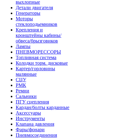
выхлопные
Детали двигателя
Генераторы
Моторы
стеклоподьемников
Крепления и
кронштейны кабины/
обвеса/брызговиков
Лампы
ПНЕВМОРЕССОРЫ
Топливная система
Колодки торм. дисковые
Картер/горловины
малянные
СЦУ
РМК
Ремни
Сальники
ПГУ сцепления
Кардан/болты карданные
Аксессуары
Инструменты
Клапана давления
Фары/фонари
Пневмосоединения