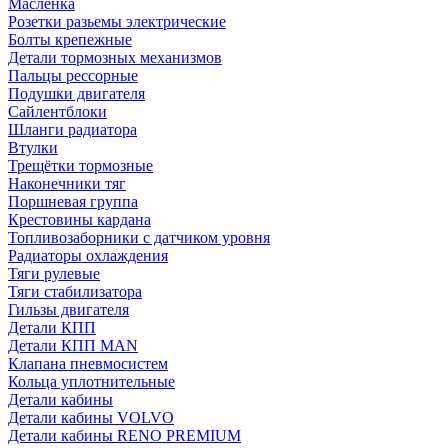
Масленка
Розетки разьемы электрические
Болты крепежные
Детали тормозных механизмов
Пальцы рессорные
Подушки двигателя
Сайлентблоки
Шланги радиатора
Втулки
Трещётки тормозные
Наконечники тяг
Поршневая группа
Крестовины кардана
Топливозаборники с датчиком уровня
Радиаторы охлаждения
Тяги рулевые
Тяги стабилизатора
Гильзы двигателя
Детали КПП
Детали КПП MAN
Клапана пневмосистем
Кольца уплотнительные
Детали кабины
Детали кабины VOLVO
Детали кабины RENO PREMIUM