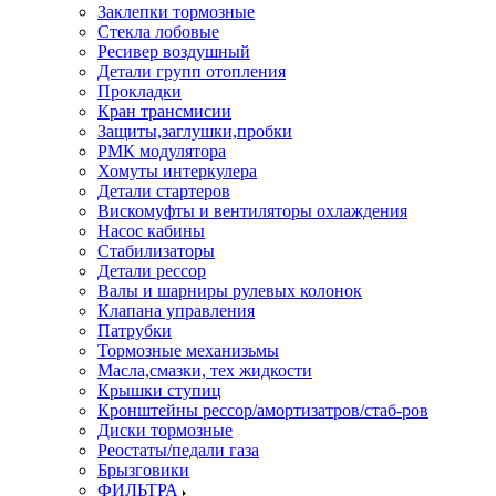
Заклепки тормозные
Стекла лобовые
Ресивер воздушный
Детали групп отопления
Прокладки
Кран трансмисии
Защиты,заглушки,пробки
РМК модулятора
Хомуты интеркулера
Детали стартеров
Вискомуфты и вентиляторы охлаждения
Насос кабины
Стабилизаторы
Детали рессор
Валы и шарниры рулевых колонок
Клапана управления
Патрубки
Тормозные механизьмы
Масла,смазки, тех жидкости
Крышки ступиц
Кронштейны рессор/амортизатров/стаб-ров
Диски тормозные
Реостаты/педали газа
Брызговики
ФИЛЬТРА