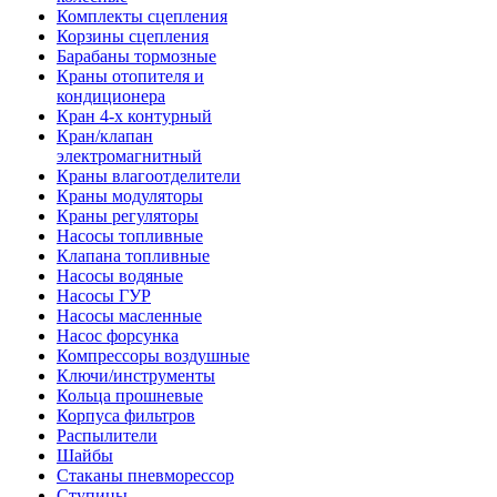
Комплекты сцепления
Корзины сцепления
Барабаны тормозные
Краны отопителя и
кондиционера
Кран 4-х контурный
Кран/клапан
электромагнитный
Краны влагоотделители
Краны модуляторы
Краны регуляторы
Насосы топливные
Клапана топливные
Насосы водяные
Насосы ГУР
Насосы масленные
Насос форсунка
Компрессоры воздушные
Ключи/инструменты
Кольца прошневые
Корпуса фильтров
Распылители
Шайбы
Стаканы пневморессор
Ступицы