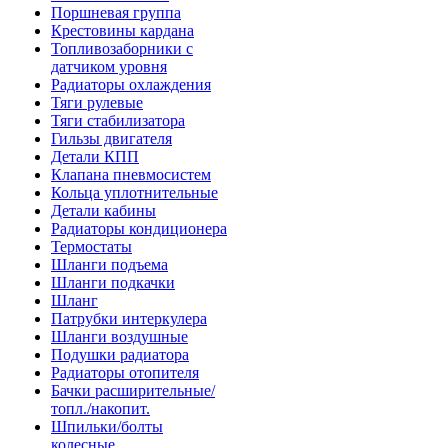
Поршневая группа
Крестовины кардана
Топливозаборники с
датчиком уровня
Радиаторы охлаждения
Тяги рулевые
Тяги стабилизатора
Гильзы двигателя
Детали КПП
Клапана пневмосистем
Кольца уплотнительные
Детали кабины
Радиаторы кондиционера
Термостаты
Шланги подъема
Шланги подкачки
Шланг
Патрубки интеркулера
Шланги воздушные
Подушки радиатора
Радиаторы отопителя
Бачки расширительные/
топл./накопит.
Шпильки/болты
колесные