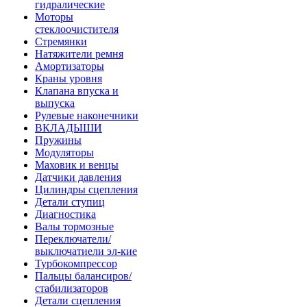
гидралические
Моторы
стеклоочистителя
Стремянки
Натяжители ремня
Амортизаторы
Краны уровня
Клапана впуска и
выпуска
Рулевые наконечники
ВКЛАДЫШИ
Пружины
Модуляторы
Маховик и венцы
Датчики давления
Цилиндры сцепления
Детали ступиц
Диагностика
Валы тормозные
Переключатели/
выключатиели эл-кие
Турбокомпрессор
Пальцы балансиров/
стабилизаторов
Детали сцепления