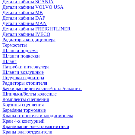
Детали кабины SCANIA
Детали кабины VOLVO USA
Детали кабины MB
Детали кабины DAF
Детали кабины MAN
Детали кабины FREIGHTLINER
Детали кабины IVECO
Радиаторы кондиционера
Термостаты
Шланги подъема
Шланги подкачки
Шланг
Патрубки интеркулера
Шланги воздушные
Подушки радиатора
Радиаторы отопителя
Бачки расширительные/топл./накопит.
Шпильки/болты колесные
Комплекты сцепления
Корзины сцепления
Барабаны тормозные
Краны отопителя и кондиционера
Кран 4-х контурный
Кран/клапан электромагнитный
Краны влагоотделители