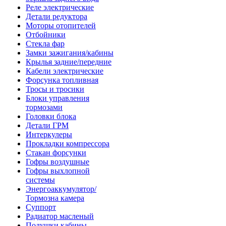
Реле электрические
Детали редуктора
Моторы отопителей
Отбойники
Стекла фар
Замки зажигания/кабины
Крылья задние/передние
Кабели электрические
Форсунка топливная
Тросы и тросики
Блоки управления
тормозами
Головки блока
Детали ГРМ
Интеркулеры
Прокладки компрессора
Стакан форсунки
Гофры воздушные
Гофры выхлопной
системы
Энергоаккумулятор/
Тормозна камера
Суппорт
Радиатор масленый
Подушки кабины