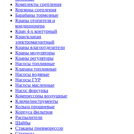
Комплекты сцепления
Корзины сцепления
Барабаны тормозные
Краны отопителя и
кондиционера
Кран 4-х контурный
Кран/клапан
электромагнитный
Краны влагоотделители
Краны модуляторы
Краны регуляторы
Насосы топливные
Клапана топливные
Насосы водяные
Насосы ГУР
Насосы масленные
Насос форсунка
Компрессоры воздушные
Ключи/инструменты
Кольца прошневые
Корпуса фильтров
Распылители
Шайбы
Стаканы пневморессор
Ступицы