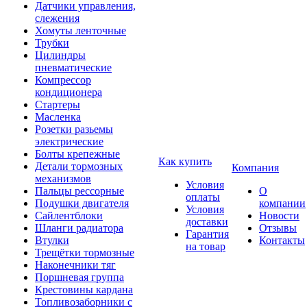
Датчики управления,
слежения
Хомуты ленточные
Трубки
Цилиндры
пневматические
Компрессор
кондиционера
Стартеры
Масленка
Розетки разьемы
электрические
Болты крепежные
Как купить
Детали тормозных
Компания
механизмов
Условия
Пальцы рессорные
О
оплаты
Подушки двигателя
компании
Условия
Сайлентблоки
Новости
доставки
Шланги радиатора
Отзывы
Гарантия
Втулки
Контакты
на товар
Трещётки тормозные
Наконечники тяг
Поршневая группа
Крестовины кардана
Топливозаборники с