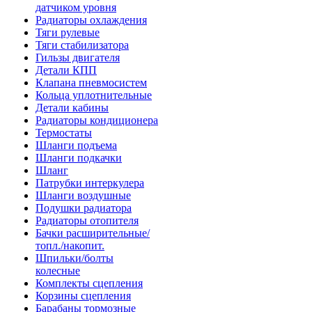
датчиком уровня
Радиаторы охлаждения
Тяги рулевые
Тяги стабилизатора
Гильзы двигателя
Детали КПП
Клапана пневмосистем
Кольца уплотнительные
Детали кабины
Радиаторы кондиционера
Термостаты
Шланги подъема
Шланги подкачки
Шланг
Патрубки интеркулера
Шланги воздушные
Подушки радиатора
Радиаторы отопителя
Бачки расширительные/
топл./накопит.
Шпильки/болты
колесные
Комплекты сцепления
Корзины сцепления
Барабаны тормозные