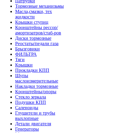
Патрубки
Тормозные механизьмы
Масла,смазки, тех
жидкости
Крышки ступиц
Кронштейны рессор/
амортизатров/стаб-ров
Диски тормозные
Реостаты/педали газа
Брызговики
ФИЛЬТРА
Тяги
Крышки
Прокладки КПП
Щупы
маслоизмерительные
Накладки тормозные
Кронштейны/опоры
Стекло зеркала
Подушки КПП
Саленоиды
Глушители и трубы
выхлопные
Детали двигателя
Генераторы