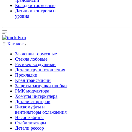
трансмисии
Колодки тормозные
Датчики контроля и
уровня
Каталог
Заклепки тормозные
Стекла лобовые
Ресивер воздушный
Детали групп отопления
Прокладки
Кран трансмисии
Защиты,заглушки,пробки
РМК модулятора
Хомуты интеркулера
Детали стартеров
Вискомуфты и
вентиляторы охлаждения
Насос кабины
Стабилизаторы
Детали рессор