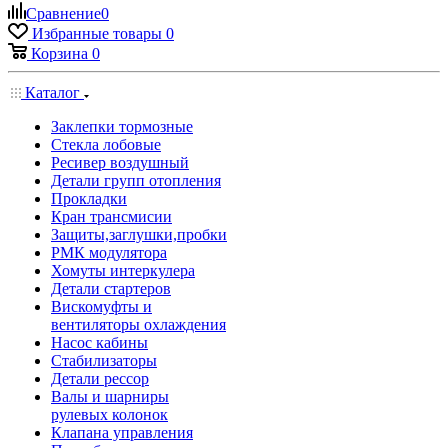
Сравнение
0
Избранные товары
0
Корзина
0
Каталог
Заклепки тормозные
Стекла лобовые
Ресивер воздушный
Детали групп отопления
Прокладки
Кран трансмисии
Защиты,заглушки,пробки
РМК модулятора
Хомуты интеркулера
Детали стартеров
Вискомуфты и
вентиляторы охлаждения
Насос кабины
Стабилизаторы
Детали рессор
Валы и шарниры
рулевых колонок
Клапана управления