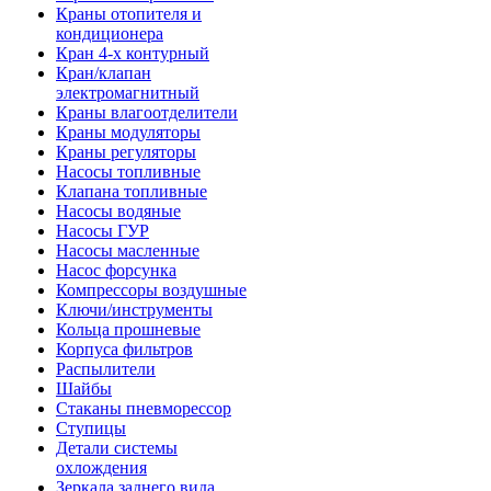
Краны отопителя и
кондиционера
Кран 4-х контурный
Кран/клапан
электромагнитный
Краны влагоотделители
Краны модуляторы
Краны регуляторы
Насосы топливные
Клапана топливные
Насосы водяные
Насосы ГУР
Насосы масленные
Насос форсунка
Компрессоры воздушные
Ключи/инструменты
Кольца прошневые
Корпуса фильтров
Распылители
Шайбы
Стаканы пневморессор
Ступицы
Детали системы
охлождения
Зеркала заднего вида