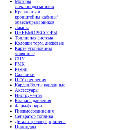
Моторы
стеклоподьемников
Крепления и
кронштейны кабины/
обвеса/брызговиков
Лампы
ПНЕВМОРЕССОРЫ
Топливная система
Колодки торм. дисковые
Картер/горловины
малянные
СЦУ
РМК
Ремни
Сальники
ПГУ сцепления
Кардан/болты карданные
Аксессуары
Инструменты
Клапана давления
Фары/фонари
Пневмосоединения
Сепаратор топлива
Детали треллера,прицепа
Цилиндры