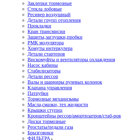
Заклепки тормозные
Стекла лобовые
Ресивер воздушный
Детали групп отопления
Прокладки
Кран трансмисии
Защиты,заглушки,пробки
РМК модулятора
Хомуты интеркулера
Детали стартеров
Вискомуфты и вентиляторы охлаждения
Насос кабины
Стабилизаторы
Детали рессор
Валы и шарниры рулевых колонок
Клапана управления
Патрубки
Тормозные механизьмы
Масла,смазки, тех жидкости
Крышки ступиц
Кронштейны рессор/амортизатров/стаб-ров
Диски тормозные
Реостаты/педали газа
Брызговики
ФИЛЬТРА