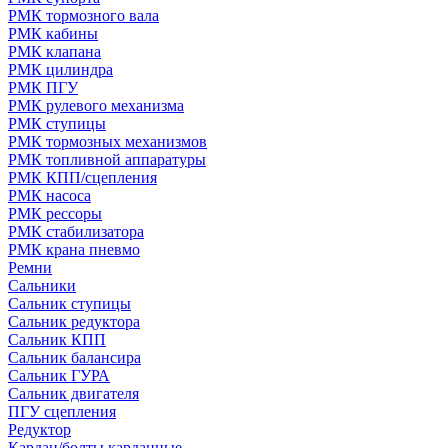
РМК тормозного вала
РМК кабины
РМК клапана
РМК цилиндра
РМК ПГУ
РМК рулевого механизма
РМК ступицы
РМК тормозных механизмов
РМК топливной аппаратуры
РМК КПП/сцепления
РМК насоса
РМК рессоры
РМК стабилизатора
РМК крана пневмо
Ремни
Сальники
Сальник ступицы
Сальник редуктора
Сальник КПП
Сальник балансира
Сальник ГУРА
Сальник двигателя
ПГУ сцепления
Редуктор
Кардан/болты карданные