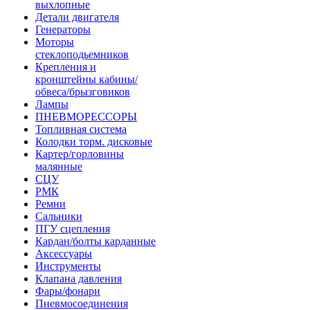
выхлопные
Детали двигателя
Генераторы
Моторы
стеклоподьемников
Крепления и
кронштейны кабины/
обвеса/брызговиков
Лампы
ПНЕВМОРЕССОРЫ
Топливная система
Колодки торм. дисковые
Картер/горловины
малянные
СЦУ
РМК
Ремни
Сальники
ПГУ сцепления
Кардан/болты карданные
Аксессуары
Инструменты
Клапана давления
Фары/фонари
Пневмосоединения