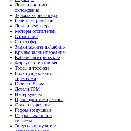
Детали системы
охлождения
Зеркала заднего вида
Реле электрические
Детали редуктора
Моторы отопителей
Отбойники
Стекла фар
Замки зажигания/кабины
Крылья задние/передние
Кабели электрические
Форсунка топливная
Тросы и тросики
Блоки управления
тормозами
Головки блока
Детали ГРМ
Интеркулеры
Прокладки компрессора
Стакан форсунки
Гофры воздушные
Гофры выхлопной
системы
Энергоаккумулятор/