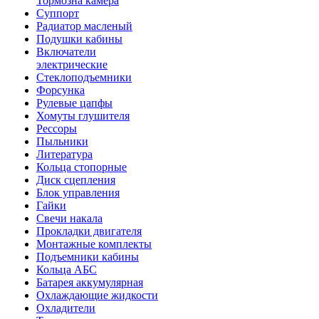
Тормозна камера
Суппорт
Радиатор масленый
Подушки кабины
Включатели
электрические
Стеклоподъемники
Форсунка
Рулевые цапфы
Хомуты глушителя
Рессоры
Пыльники
Литература
Кольца стопорные
Диск сцепления
Блок управления
Гайки
Свечи накала
Прокладки двигателя
Монтажные комплекты
Подъемники кабины
Кольца АБС
Батарея аккумулярная
Охлаждающие жидкости
Охладители