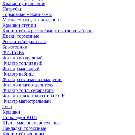
Клапана управления
Патрубки
Тормозные механизьмы
Масла,смазки, тех жидкости
Крышки ступиц
Кронштейны рессор/амортизатров/стаб-ров
Диски тормозные
Реостаты/педали газа
Брызговики
ФИЛЬТРА
Фильтр воздушный
Фильтр топливный
Фильтр масляный
Фильтр кабины
Фильтр системы охлаждения
Фильтр влагоотделителя
Фильтр топл. сепаратора
Фильтр для катализатора EGR
Фильтр магистральный
Тяги
Крышки
Прокладки КПП
Щупы маслоизмерительные
Накладки тормозные
Кронштейны/опоры