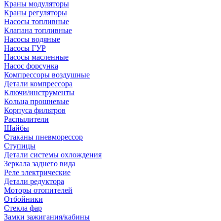
Краны модуляторы
Краны регуляторы
Насосы топливные
Клапана топливные
Насосы водяные
Насосы ГУР
Насосы масленные
Насос форсунка
Компрессоры воздушные
Детали компрессора
Ключи/инструменты
Кольца прошневые
Корпуса фильтров
Распылители
Шайбы
Стаканы пневморессор
Ступицы
Детали системы охлождения
Зеркала заднего вида
Реле электрические
Детали редуктора
Моторы отопителей
Отбойники
Стекла фар
Замки зажигания/кабины