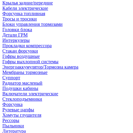
Крылья задние/передние
Кабели электрические
Форсунка топливная
Тросы и тросики
Блоки управления тормозами
Головки блока
Детали ГРМ
Интеркулеры
Прокладки компрессора
Стакан форсунки
Гофры воздушные
Гофры выхлопной системы
Энергоаккумулятор/Тормозна камера
Мембраны тормозные
Суппорт
Радиатор масленый
Подушки кабины
Включатели электрические
Стеклоподъемники
Форсунка
Рулевые цапфы
Хомуты глушителя
Рессоры
Пыльники
Литература