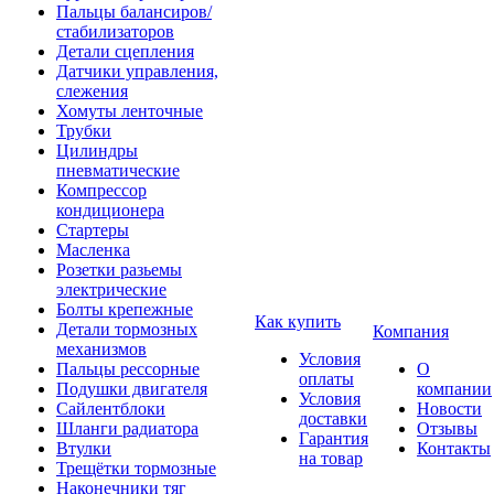
Пальцы балансиров/
стабилизаторов
Детали сцепления
Датчики управления,
слежения
Хомуты ленточные
Трубки
Цилиндры
пневматические
Компрессор
кондиционера
Стартеры
Масленка
Розетки разьемы
электрические
Болты крепежные
Как купить
Детали тормозных
Компания
механизмов
Условия
Пальцы рессорные
О
оплаты
Подушки двигателя
компании
Условия
Сайлентблоки
Новости
доставки
Шланги радиатора
Отзывы
Гарантия
Втулки
Контакты
на товар
Трещётки тормозные
Наконечники тяг