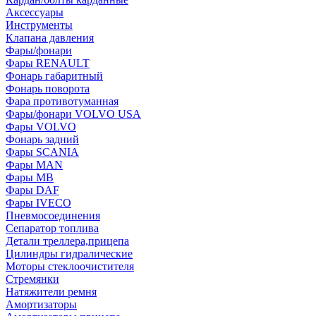
Аксессуары
Инструменты
Клапана давления
Фары/фонари
Фары RENAULT
Фонарь габаритный
Фонарь поворота
Фара противотуманная
Фары/фонари VOLVO USA
Фары VOLVO
Фонарь задний
Фары SCANIA
Фары MAN
Фары MB
Фары DAF
Фары IVECO
Пневмосоединения
Сепаратор топлива
Детали треллера,прицепа
Цилиндры гидралические
Моторы стеклоочистителя
Стремянки
Натяжители ремня
Амортизаторы