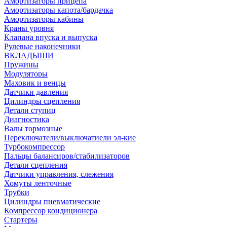
Амортизаторы прицепа
Амортизаторы капота/бардачка
Амортизаторы кабины
Краны уровня
Клапана впуска и выпуска
Рулевые наконечники
ВКЛАДЫШИ
Пружины
Модуляторы
Маховик и венцы
Датчики давления
Цилиндры сцепления
Детали ступиц
Диагностика
Валы тормозные
Переключатели/выключатиели эл-кие
Турбокомпрессор
Пальцы балансиров/стабилизаторов
Детали сцепления
Датчики управления, слежения
Хомуты ленточные
Трубки
Цилиндры пневматические
Компрессор кондиционера
Стартеры