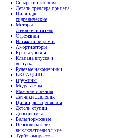
Сепаратор топлива
Детали треллера,прицепа
Цилиндры
гидралические
Моторы
стеклоочистителя
Стремянки
Натяжители ремня
Амортизаторы
Краны уровня
Клапана впуска и
выпуска
Рулевые наконечники
ВКЛАДЫШИ
Пружины
Модуляторы
Маховик и венцы
Датчики давления
Цилиндры сцепления
Детали ступиц
Диагностика
Валы тормозные
Переключатели/
выключатиели эл-кие
Турбокомпрессор