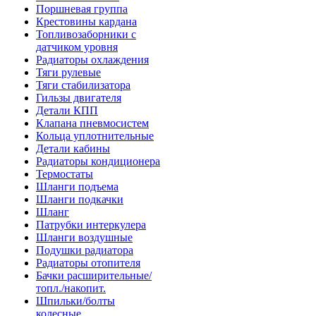
Поршневая группа
Крестовины кардана
Топливозаборники с
датчиком уровня
Радиаторы охлаждения
Тяги рулевые
Тяги стабилизатора
Гильзы двигателя
Детали КПП
Клапана пневмосистем
Кольца уплотнительные
Детали кабины
Радиаторы кондиционера
Термостаты
Шланги подъема
Шланги подкачки
Шланг
Патрубки интеркулера
Шланги воздушные
Подушки радиатора
Радиаторы отопителя
Бачки расширительные/
топл./накопит.
Шпильки/болты
колесные