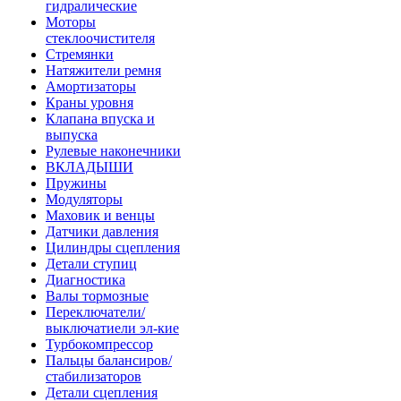
гидралические
Моторы
стеклоочистителя
Стремянки
Натяжители ремня
Амортизаторы
Краны уровня
Клапана впуска и
выпуска
Рулевые наконечники
ВКЛАДЫШИ
Пружины
Модуляторы
Маховик и венцы
Датчики давления
Цилиндры сцепления
Детали ступиц
Диагностика
Валы тормозные
Переключатели/
выключатиели эл-кие
Турбокомпрессор
Пальцы балансиров/
стабилизаторов
Детали сцепления