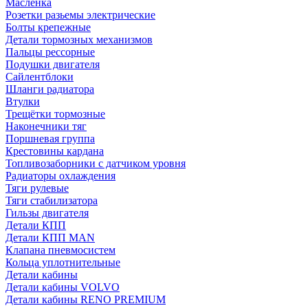
Масленка
Розетки разьемы электрические
Болты крепежные
Детали тормозных механизмов
Пальцы рессорные
Подушки двигателя
Сайлентблоки
Шланги радиатора
Втулки
Трещётки тормозные
Наконечники тяг
Поршневая группа
Крестовины кардана
Топливозаборники с датчиком уровня
Радиаторы охлаждения
Тяги рулевые
Тяги стабилизатора
Гильзы двигателя
Детали КПП
Детали КПП MAN
Клапана пневмосистем
Кольца уплотнительные
Детали кабины
Детали кабины VOLVO
Детали кабины RENO PREMIUM