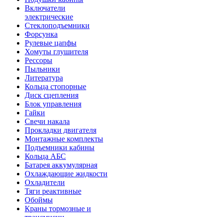
Включатели
электрические
Стеклоподъемники
Форсунка
Рулевые цапфы
Хомуты глушителя
Рессоры
Пыльники
Литература
Кольца стопорные
Диск сцепления
Блок управления
Гайки
Свечи накала
Прокладки двигателя
Монтажные комплекты
Подъемники кабины
Кольца АБС
Батарея аккумулярная
Охлаждающие жидкости
Охладители
Тяги реактивные
Обоймы
Краны тормозные и