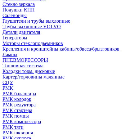
Стекло зеркала
Подушки КПП
Саленоиды
Глушители и трубы выхлопные
Трубы выхлопные VOLVO
Детали двигателя
Генераторы
Моторы стеклоподьемников
Крепления и кронштейны кабины/обвеса/брызговиков
Лампы
ПНЕВМОРЕССОРЫ
Топливная система
Колодки торм. дисковые
Картер/горловины малянные
СЦУ
РМК
РМК балансира
РМК колодок
РМК редуктора
РМК стартера
РМК помпы
РМК компрессора
РМК тяги
РМК шкворня
РМК супорта