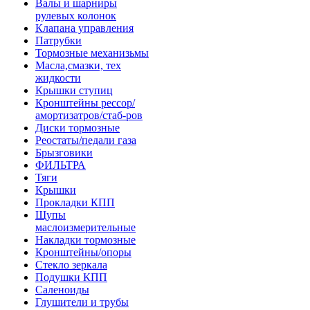
Валы и шарниры
рулевых колонок
Клапана управления
Патрубки
Тормозные механизьмы
Масла,смазки, тех
жидкости
Крышки ступиц
Кронштейны рессор/
амортизатров/стаб-ров
Диски тормозные
Реостаты/педали газа
Брызговики
ФИЛЬТРА
Тяги
Крышки
Прокладки КПП
Щупы
маслоизмерительные
Накладки тормозные
Кронштейны/опоры
Стекло зеркала
Подушки КПП
Саленоиды
Глушители и трубы