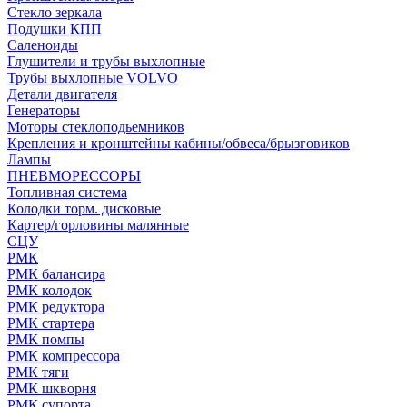
Стекло зеркала
Подушки КПП
Саленоиды
Глушители и трубы выхлопные
Трубы выхлопные VOLVO
Детали двигателя
Генераторы
Моторы стеклоподьемников
Крепления и кронштейны кабины/обвеса/брызговиков
Лампы
ПНЕВМОРЕССОРЫ
Топливная система
Колодки торм. дисковые
Картер/горловины малянные
СЦУ
РМК
РМК балансира
РМК колодок
РМК редуктора
РМК стартера
РМК помпы
РМК компрессора
РМК тяги
РМК шкворня
РМК супорта