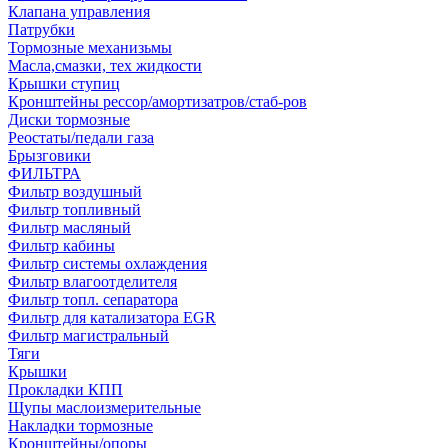
Клапана управления
Патрубки
Тормозные механизьмы
Масла,смазки, тех жидкости
Крышки ступиц
Кронштейны рессор/амортизатров/стаб-ров
Диски тормозные
Реостаты/педали газа
Брызговики
ФИЛЬТРА
Фильтр воздушный
Фильтр топливный
Фильтр масляный
Фильтр кабины
Фильтр системы охлаждения
Фильтр влагоотделителя
Фильтр топл. сепаратора
Фильтр для катализатора EGR
Фильтр магистральный
Тяги
Крышки
Прокладки КПП
Щупы маслоизмерительные
Накладки тормозные
Кронштейны/опоры