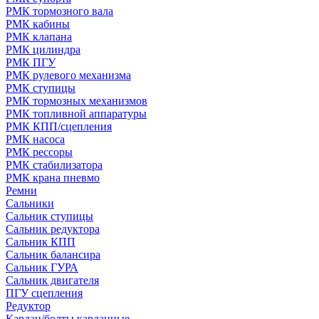
РМК тормозного вала
РМК кабины
РМК клапана
РМК цилиндра
РМК ПГУ
РМК рулевого механизма
РМК ступицы
РМК тормозных механизмов
РМК топливной аппаратуры
РМК КПП/сцепления
РМК насоса
РМК рессоры
РМК стабилизатора
РМК крана пневмо
Ремни
Сальники
Сальник ступицы
Сальник редуктора
Сальник КПП
Сальник балансира
Сальник ГУРА
Сальник двигателя
ПГУ сцепления
Редуктор
Кардан/болты карданные