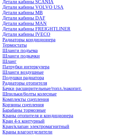
Детали кабины SCANIA
Детали кабины VOLVO USA
Детали кабины MB
Детали кабины DAF
Детали кабины MAN
Детали кабины FREIGHTLINER
Детали кабины IVECO
Радиаторы кондиционера
Термостаты
Шланги подъема
Шланги подкачки
Шланг
Патрубки интеркулера
Шланги воздушные
Подушки радиатора
Радиаторы отопителя
Бачки расширительные/топл./накопит.
Шпильки/болты колесные
Комплекты сцепления
Корзины сцепления
Барабаны тормозные
Краны отопителя и кондиционера
Кран 4-х контурный
Кран/клапан электромагнитный
Краны влагоотделители