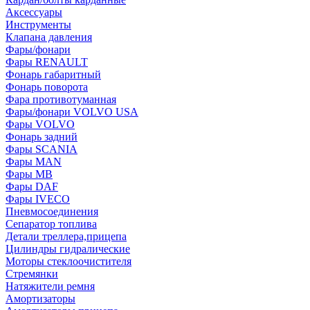
Аксессуары
Инструменты
Клапана давления
Фары/фонари
Фары RENAULT
Фонарь габаритный
Фонарь поворота
Фара противотуманная
Фары/фонари VOLVO USA
Фары VOLVO
Фонарь задний
Фары SCANIA
Фары MAN
Фары MB
Фары DAF
Фары IVECO
Пневмосоединения
Сепаратор топлива
Детали треллера,прицепа
Цилиндры гидралические
Моторы стеклоочистителя
Стремянки
Натяжители ремня
Амортизаторы