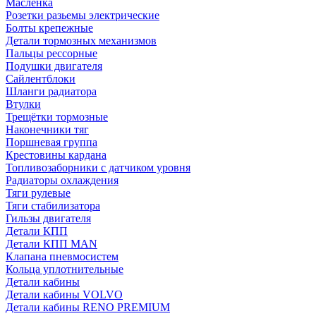
Масленка
Розетки разьемы электрические
Болты крепежные
Детали тормозных механизмов
Пальцы рессорные
Подушки двигателя
Сайлентблоки
Шланги радиатора
Втулки
Трещётки тормозные
Наконечники тяг
Поршневая группа
Крестовины кардана
Топливозаборники с датчиком уровня
Радиаторы охлаждения
Тяги рулевые
Тяги стабилизатора
Гильзы двигателя
Детали КПП
Детали КПП MAN
Клапана пневмосистем
Кольца уплотнительные
Детали кабины
Детали кабины VOLVO
Детали кабины RENO PREMIUM