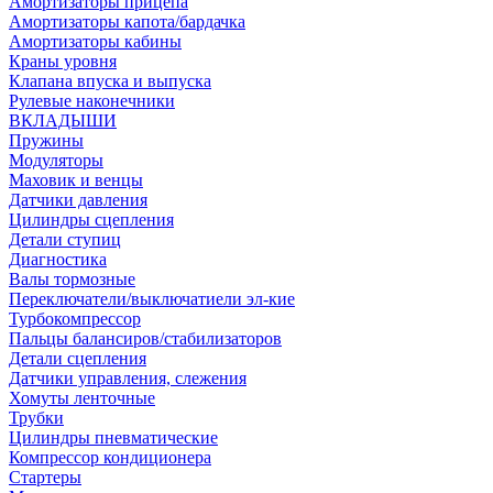
Амортизаторы прицепа
Амортизаторы капота/бардачка
Амортизаторы кабины
Краны уровня
Клапана впуска и выпуска
Рулевые наконечники
ВКЛАДЫШИ
Пружины
Модуляторы
Маховик и венцы
Датчики давления
Цилиндры сцепления
Детали ступиц
Диагностика
Валы тормозные
Переключатели/выключатиели эл-кие
Турбокомпрессор
Пальцы балансиров/стабилизаторов
Детали сцепления
Датчики управления, слежения
Хомуты ленточные
Трубки
Цилиндры пневматические
Компрессор кондиционера
Стартеры