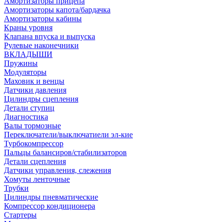
Амортизаторы прицепа
Амортизаторы капота/бардачка
Амортизаторы кабины
Краны уровня
Клапана впуска и выпуска
Рулевые наконечники
ВКЛАДЫШИ
Пружины
Модуляторы
Маховик и венцы
Датчики давления
Цилиндры сцепления
Детали ступиц
Диагностика
Валы тормозные
Переключатели/выключатиели эл-кие
Турбокомпрессор
Пальцы балансиров/стабилизаторов
Детали сцепления
Датчики управления, слежения
Хомуты ленточные
Трубки
Цилиндры пневматические
Компрессор кондиционера
Стартеры