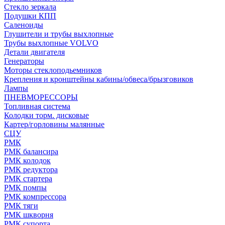
Стекло зеркала
Подушки КПП
Саленоиды
Глушители и трубы выхлопные
Трубы выхлопные VOLVO
Детали двигателя
Генераторы
Моторы стеклоподьемников
Крепления и кронштейны кабины/обвеса/брызговиков
Лампы
ПНЕВМОРЕССОРЫ
Топливная система
Колодки торм. дисковые
Картер/горловины малянные
СЦУ
РМК
РМК балансира
РМК колодок
РМК редуктора
РМК стартера
РМК помпы
РМК компрессора
РМК тяги
РМК шкворня
РМК супорта