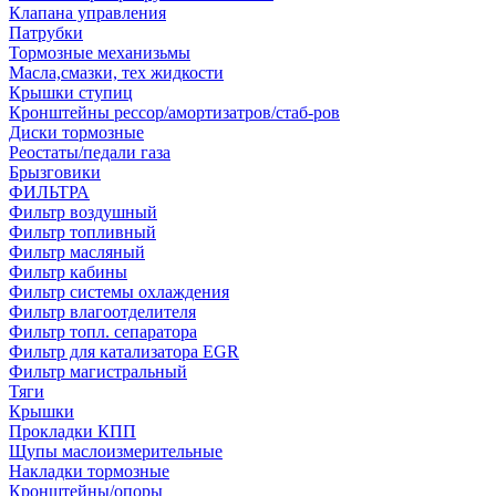
Клапана управления
Патрубки
Тормозные механизьмы
Масла,смазки, тех жидкости
Крышки ступиц
Кронштейны рессор/амортизатров/стаб-ров
Диски тормозные
Реостаты/педали газа
Брызговики
ФИЛЬТРА
Фильтр воздушный
Фильтр топливный
Фильтр масляный
Фильтр кабины
Фильтр системы охлаждения
Фильтр влагоотделителя
Фильтр топл. сепаратора
Фильтр для катализатора EGR
Фильтр магистральный
Тяги
Крышки
Прокладки КПП
Щупы маслоизмерительные
Накладки тормозные
Кронштейны/опоры