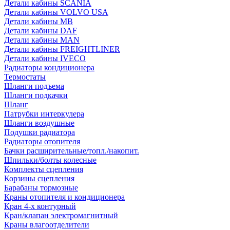
Детали кабины SCANIA
Детали кабины VOLVO USA
Детали кабины MB
Детали кабины DAF
Детали кабины MAN
Детали кабины FREIGHTLINER
Детали кабины IVECO
Радиаторы кондиционера
Термостаты
Шланги подъема
Шланги подкачки
Шланг
Патрубки интеркулера
Шланги воздушные
Подушки радиатора
Радиаторы отопителя
Бачки расширительные/топл./накопит.
Шпильки/болты колесные
Комплекты сцепления
Корзины сцепления
Барабаны тормозные
Краны отопителя и кондиционера
Кран 4-х контурный
Кран/клапан электромагнитный
Краны влагоотделители