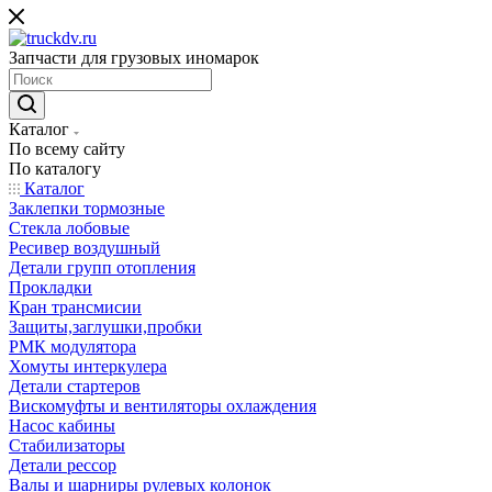
Запчасти для грузовых иномарок
Каталог
По всему сайту
По каталогу
Каталог
Заклепки тормозные
Стекла лобовые
Ресивер воздушный
Детали групп отопления
Прокладки
Кран трансмисии
Защиты,заглушки,пробки
РМК модулятора
Хомуты интеркулера
Детали стартеров
Вискомуфты и вентиляторы охлаждения
Насос кабины
Стабилизаторы
Детали рессор
Валы и шарниры рулевых колонок