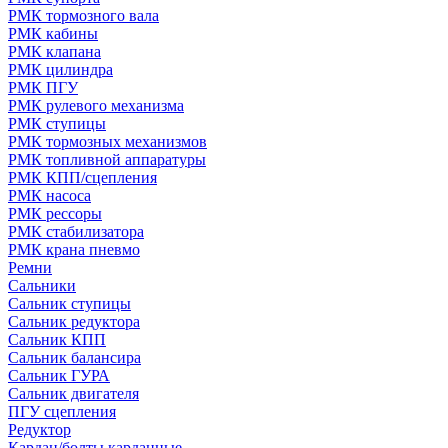
РМК тормозного вала
РМК кабины
РМК клапана
РМК цилиндра
РМК ПГУ
РМК рулевого механизма
РМК ступицы
РМК тормозных механизмов
РМК топливной аппаратуры
РМК КПП/сцепления
РМК насоса
РМК рессоры
РМК стабилизатора
РМК крана пневмо
Ремни
Сальники
Сальник ступицы
Сальник редуктора
Сальник КПП
Сальник балансира
Сальник ГУРА
Сальник двигателя
ПГУ сцепления
Редуктор
Кардан/болты карданные