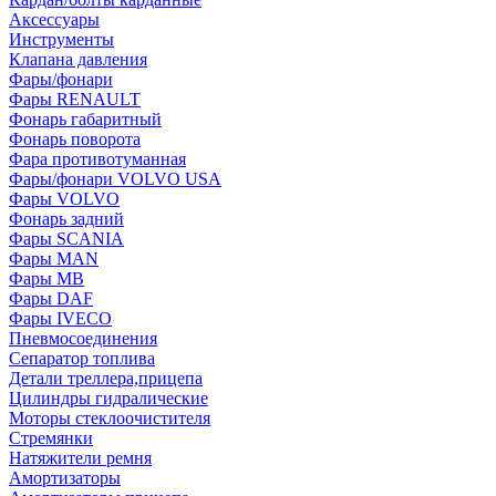
Аксессуары
Инструменты
Клапана давления
Фары/фонари
Фары RENAULT
Фонарь габаритный
Фонарь поворота
Фара противотуманная
Фары/фонари VOLVO USA
Фары VOLVO
Фонарь задний
Фары SCANIA
Фары MAN
Фары MB
Фары DAF
Фары IVECO
Пневмосоединения
Сепаратор топлива
Детали треллера,прицепа
Цилиндры гидралические
Моторы стеклоочистителя
Стремянки
Натяжители ремня
Амортизаторы