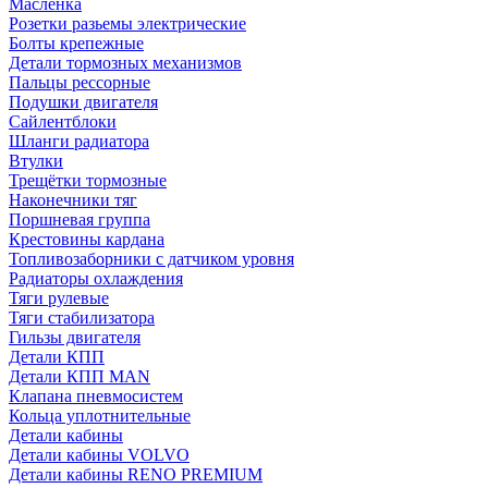
Масленка
Розетки разьемы электрические
Болты крепежные
Детали тормозных механизмов
Пальцы рессорные
Подушки двигателя
Сайлентблоки
Шланги радиатора
Втулки
Трещётки тормозные
Наконечники тяг
Поршневая группа
Крестовины кардана
Топливозаборники с датчиком уровня
Радиаторы охлаждения
Тяги рулевые
Тяги стабилизатора
Гильзы двигателя
Детали КПП
Детали КПП MAN
Клапана пневмосистем
Кольца уплотнительные
Детали кабины
Детали кабины VOLVO
Детали кабины RENO PREMIUM