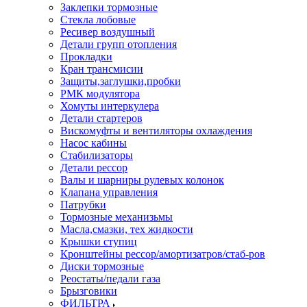
Заклепки тормозные
Стекла лобовые
Ресивер воздушный
Детали групп отопления
Прокладки
Кран трансмисии
Защиты,заглушки,пробки
РМК модулятора
Хомуты интеркулера
Детали стартеров
Вискомуфты и вентиляторы охлаждения
Насос кабины
Стабилизаторы
Детали рессор
Валы и шарниры рулевых колонок
Клапана управления
Патрубки
Тормозные механизьмы
Масла,смазки, тех жидкости
Крышки ступиц
Кронштейны рессор/амортизатров/стаб-ров
Диски тормозные
Реостаты/педали газа
Брызговики
ФИЛЬТРА