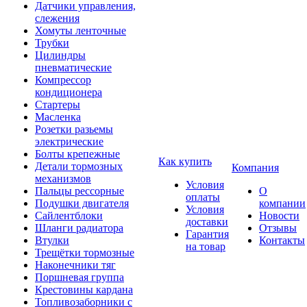
Датчики управления,
слежения
Хомуты ленточные
Трубки
Цилиндры
пневматические
Компрессор
кондиционера
Стартеры
Масленка
Розетки разьемы
электрические
Болты крепежные
Как купить
Детали тормозных
Компания
механизмов
Условия
Пальцы рессорные
О
оплаты
Подушки двигателя
компании
Условия
Сайлентблоки
Новости
доставки
Шланги радиатора
Отзывы
Гарантия
Втулки
Контакты
на товар
Трещётки тормозные
Наконечники тяг
Поршневая группа
Крестовины кардана
Топливозаборники с