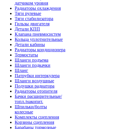
датчиком уровня
Радиаторы охлаждения
Тяги рулевые
Тяги стабилизатора
Гильзы двигателя
Детали КПП
Клапана пневмосистем
Кольца уплотнительные
Детали кабины
Радиаторы кондиционера
Термостаты
Шланги подъема
Шланги подкачки
Шланг
Патрубки интеркулера
Шланги воздушные
Подушки радиатора
Радиаторы отопителя
Бачки расширительные/
топл./накопит.
Шпильки/болты
колесные
Комплекты сцепления
Корзины сцепления
Барабаны тормозные