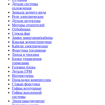
Детали системы
охлождения
Зеркала заднего вида
Реле электрические
Детали редуктора
Моторы отопителей
Отбойники
Стекла фар
Замки зажигания/кабины
Крылья задние/передние
Кабели электрические
Форсунка топливная
Тросы и тросики
Блоки управления
тормозами
Головки блока
Детали ГРМ
Интеркулеры
Прокладки компрессора
Стакан форсунки
Гофры воздушные
Гофры выхлопной
системы
Энергоаккумулятор/