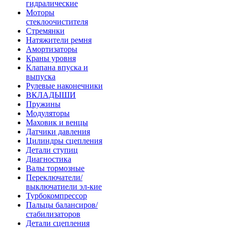
гидралические
Моторы
стеклоочистителя
Стремянки
Натяжители ремня
Амортизаторы
Краны уровня
Клапана впуска и
выпуска
Рулевые наконечники
ВКЛАДЫШИ
Пружины
Модуляторы
Маховик и венцы
Датчики давления
Цилиндры сцепления
Детали ступиц
Диагностика
Валы тормозные
Переключатели/
выключатиели эл-кие
Турбокомпрессор
Пальцы балансиров/
стабилизаторов
Детали сцепления