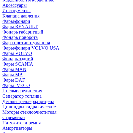
Аксессуары
Инструменты
Клапана давления
Фары/фонари
Фары RENAULT
Фонарь габаритный
Фонарь поворота
Фара противотуманная
Фары/фонари VOLVO USA
Фары VOLVO
Фонарь задний
Фары SCANIA
Фары MAN
Фары MB
Фары DAF
Фары IVECO
Пневмосоединения
Сепаратор топлива
Детали треллера,прицепа
Цилиндры гидралические
Моторы стеклоочистителя
Стремянки
Натяжители ремня
Амортизаторы