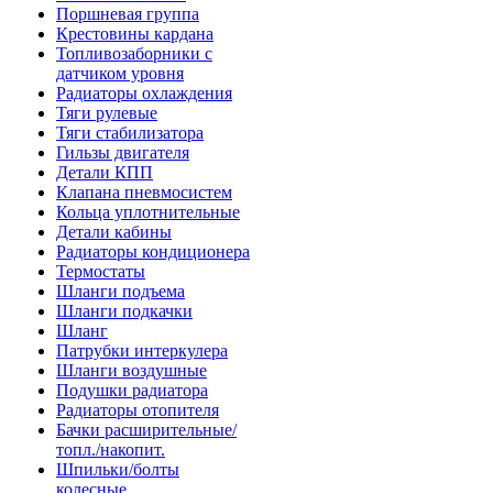
Поршневая группа
Крестовины кардана
Топливозаборники с
датчиком уровня
Радиаторы охлаждения
Тяги рулевые
Тяги стабилизатора
Гильзы двигателя
Детали КПП
Клапана пневмосистем
Кольца уплотнительные
Детали кабины
Радиаторы кондиционера
Термостаты
Шланги подъема
Шланги подкачки
Шланг
Патрубки интеркулера
Шланги воздушные
Подушки радиатора
Радиаторы отопителя
Бачки расширительные/
топл./накопит.
Шпильки/болты
колесные