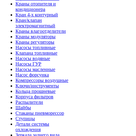
Краны отопителя и
кондиционера
Кран 4-х контурный
Кран/клапан
электромагнитный
Краны влагоотделители
Краны модуляторы
Краны регуляторы
Насосы топливные
Клапана топливные
Насосы водяные
Насосы ГУР
Насосы масленные
Насос форсунка
Компрессоры воздушные
Ключи/инструменты
Кольца прошневые
Корпуса фильтров
Распылители
Шайбы
Стаканы пневморессор
Ступицы
Детали системы
охлождения
Зеркала заднего вида