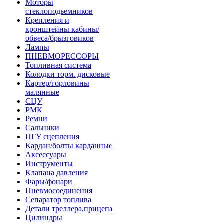
Моторы
стеклоподьемников
Крепления и
кронштейны кабины/
обвеса/брызговиков
Лампы
ПНЕВМОРЕССОРЫ
Топливная система
Колодки торм. дисковые
Картер/горловины
малянные
СЦУ
РМК
Ремни
Сальники
ПГУ сцепления
Кардан/болты карданные
Аксессуары
Инструменты
Клапана давления
Фары/фонари
Пневмосоединения
Сепаратор топлива
Детали треллера,прицепа
Цилиндры