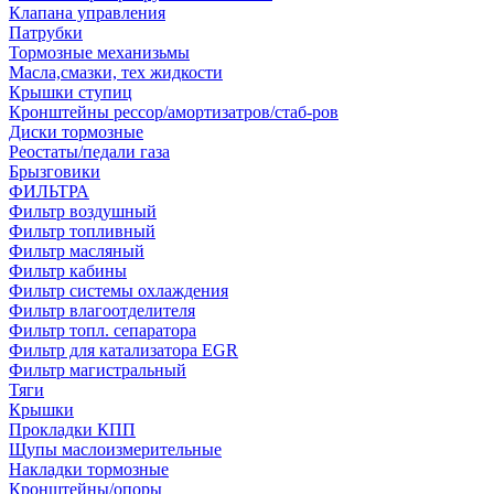
Клапана управления
Патрубки
Тормозные механизьмы
Масла,смазки, тех жидкости
Крышки ступиц
Кронштейны рессор/амортизатров/стаб-ров
Диски тормозные
Реостаты/педали газа
Брызговики
ФИЛЬТРА
Фильтр воздушный
Фильтр топливный
Фильтр масляный
Фильтр кабины
Фильтр системы охлаждения
Фильтр влагоотделителя
Фильтр топл. сепаратора
Фильтр для катализатора EGR
Фильтр магистральный
Тяги
Крышки
Прокладки КПП
Щупы маслоизмерительные
Накладки тормозные
Кронштейны/опоры