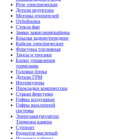
Реле электрические
Детали редуктора
Моторы отопителей
Отбойники
Стекла фар
Замки зажигания/кабины
Крылья задние/передние
Кабели электрические
Форсунка топливная
Тросы и тросики
Блоки управления
тормозами
Головки блока
Детали ГРМ
Интеркулеры
Прокладки компрессора
Стакан форсунки
Гофры воздушные
Гофры выхлопной
системы
Энергоаккумулятор/
Тормозна камера
Суппорт
Радиатор масленый
Подушки кабины