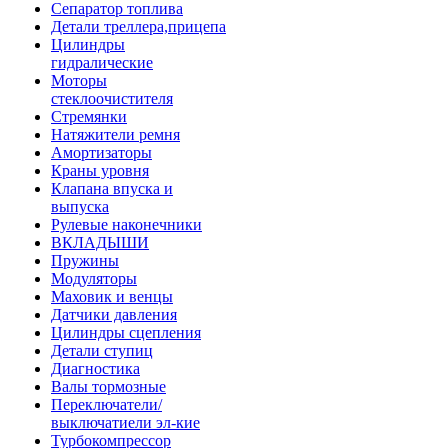
Сепаратор топлива
Детали треллера,прицепа
Цилиндры
гидралические
Моторы
стеклоочистителя
Стремянки
Натяжители ремня
Амортизаторы
Краны уровня
Клапана впуска и
выпуска
Рулевые наконечники
ВКЛАДЫШИ
Пружины
Модуляторы
Маховик и венцы
Датчики давления
Цилиндры сцепления
Детали ступиц
Диагностика
Валы тормозные
Переключатели/
выключатиели эл-кие
Турбокомпрессор