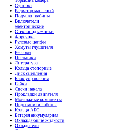
Тормозна камера
Суппорт
Радиатор масленый
Подушки кабины
Включатели
электрические
Стеклоподъемники
Форсунка
Рулевые цапфы
Хомуты глушителя
Рессоры
Пыльники
Литература
Кольца стопорные
Диск сцепления
Блок управления
Гайки
Свечи накала
Прокладки двигателя
Монтажные комплекты
Подъемники кабины
Кольца АБС
Батарея аккумулярная
Охлаждающие жидкости
Охладители