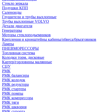
Стекло зеркала
Подушки КПП
Саленоиды
Глушители и трубы выхлопные
Трубы выхлопные VOLVO
Детали двигателя
Генераторы
Моторы стеклоподьемников
Крепления и кронштейны кабины/обвеса/брызговиков
Лампы
ПНЕВМОРЕССОРЫ
Топливная система
Колодки торм. дисковые
Картер/горловины малянные
СЦУ
РМК
РМК балансира
РМК колодок
РМК редуктора
РМК стартера
РМК помпы
РМК компрессора
РМК тяги
РМК шкворня
РМК супорта