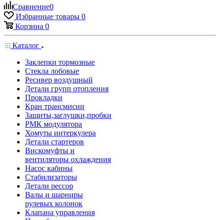
Сравнение
0
Избранные товары
0
Корзина
0
Каталог
Заклепки тормозные
Стекла лобовые
Ресивер воздушный
Детали групп отопления
Прокладки
Кран трансмисии
Защиты,заглушки,пробки
РМК модулятора
Хомуты интеркулера
Детали стартеров
Вискомуфты и
вентиляторы охлаждения
Насос кабины
Стабилизаторы
Детали рессор
Валы и шарниры
рулевых колонок
Клапана управления