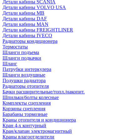
Детали кабины SCANIA
Детали кабины VOLVO USA
Детали кабины MB
Детали кабины DAF
Детали кабины MAN
Детали кабины FREIGHTLINER
Детали кабины IVECO
Радиаторы кондиционера
Термостаты
Шланги подъема
Шланги подкачки
Шланг
Патрубки интеркулера
Шланги воздушные
Подушки радиатора
Радиаторы отопителя
Бачки расширительные/топл./накопит.
Шпильки/болты колесные
Комплекты сцепления
Корзины сцепления
Барабаны тормозные
Краны отопителя и кондиционера
Кран 4-х контурный
Кран/клапан электромагнитный
Краны влагоотделители