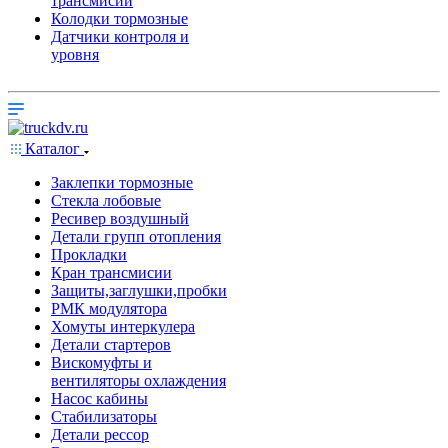
трансмисии
Колодки тормозные
Датчики контроля и
уровня
Каталог
Заклепки тормозные
Стекла лобовые
Ресивер воздушный
Детали групп отопления
Прокладки
Кран трансмисии
Защиты,заглушки,пробки
РМК модулятора
Хомуты интеркулера
Детали стартеров
Вискомуфты и
вентиляторы охлаждения
Насос кабины
Стабилизаторы
Детали рессор