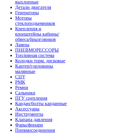
выхлопные
Детали двигателя
Генераторы
Моторы
стеклоподьемников
Крепления и
кронштейны кабины/
обвеса/брызговиков
Лампы
ПНЕВМОРЕССОРЫ
Топливная система
Колодки торм. дисковые
Картер/горловины
малянные
СЦУ
РМК
Ремни
Сальники
ПГУ сцепления
Кардан/болты карданные
Аксессуары
Инструменты
Клапана давления
Фары/фонари
Пневмосоединения