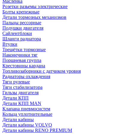
Масленка
Розетки разьемы электрические
Болты крепежные
Детали тормозных механизмов
Пальцы рессорные
Подушки двигателя
Сайлентблоки
Шланги радиатора
Втулки
Трещётки тормозные
Наконечники тяг
Поршневая группа
Крестовины кардана
Топливозаборники с датчиком уровня
Радиаторы охлаждения
Тяги рулевые
Тяги стабилизатора
Гильзы двигателя
Детали КПП
Детали КПП MAN
Клапана пневмосистем
Кольца уплотнительные
Детали кабины
Детали кабины VOLVO
Детали кабины RENO PREMIUM