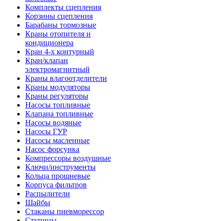
Комплекты сцепления
Корзины сцепления
Барабаны тормозные
Краны отопителя и
кондиционера
Кран 4-х контурный
Кран/клапан
электромагнитный
Краны влагоотделители
Краны модуляторы
Краны регуляторы
Насосы топливные
Клапана топливные
Насосы водяные
Насосы ГУР
Насосы масленные
Насос форсунка
Компрессоры воздушные
Ключи/инструменты
Кольца прошневые
Корпуса фильтров
Распылители
Шайбы
Стаканы пневморессор
Ступицы