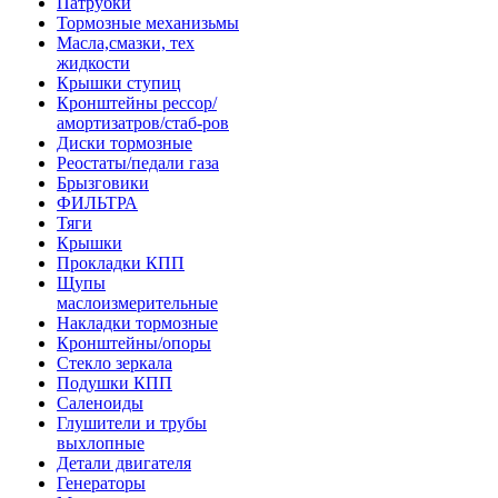
Патрубки
Тормозные механизьмы
Масла,смазки, тех
жидкости
Крышки ступиц
Кронштейны рессор/
амортизатров/стаб-ров
Диски тормозные
Реостаты/педали газа
Брызговики
ФИЛЬТРА
Тяги
Крышки
Прокладки КПП
Щупы
маслоизмерительные
Накладки тормозные
Кронштейны/опоры
Стекло зеркала
Подушки КПП
Саленоиды
Глушители и трубы
выхлопные
Детали двигателя
Генераторы