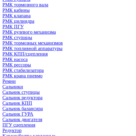
РМК тормозного вала
РМК кабины
РМК клапана
РМК цилиндра
РМК ПГУ
РМК рулевого механизма
РМК ступицы
РМК тормозных механизмов
РМК топливной аппаратуры
РМК КПП/сцепления
РМК насоса
РМК рессоры
РМК стабилизатора
РМК крана пневмо
Ремни
Сальники
Сальник ступицы
Сальник редуктора
Сальник КПП
Сальник балансира
Сальник ГУРА
Сальник двигателя
ПГУ сцепления
Редуктор
Кардан/болты карданные