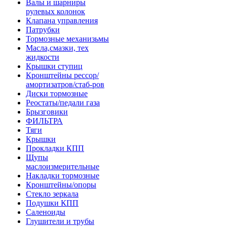
Валы и шарниры
рулевых колонок
Клапана управления
Патрубки
Тормозные механизьмы
Масла,смазки, тех
жидкости
Крышки ступиц
Кронштейны рессор/
амортизатров/стаб-ров
Диски тормозные
Реостаты/педали газа
Брызговики
ФИЛЬТРА
Тяги
Крышки
Прокладки КПП
Щупы
маслоизмерительные
Накладки тормозные
Кронштейны/опоры
Стекло зеркала
Подушки КПП
Саленоиды
Глушители и трубы