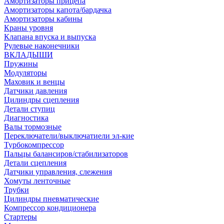
Амортизаторы прицепа
Амортизаторы капота/бардачка
Амортизаторы кабины
Краны уровня
Клапана впуска и выпуска
Рулевые наконечники
ВКЛАДЫШИ
Пружины
Модуляторы
Маховик и венцы
Датчики давления
Цилиндры сцепления
Детали ступиц
Диагностика
Валы тормозные
Переключатели/выключатиели эл-кие
Турбокомпрессор
Пальцы балансиров/стабилизаторов
Детали сцепления
Датчики управления, слежения
Хомуты ленточные
Трубки
Цилиндры пневматические
Компрессор кондиционера
Стартеры