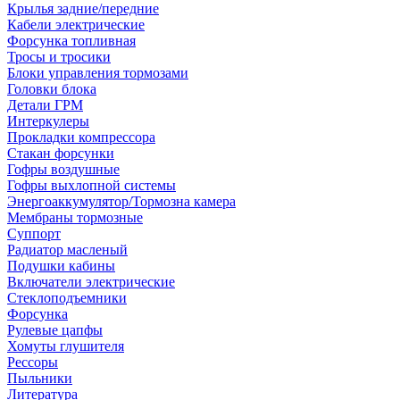
Крылья задние/передние
Кабели электрические
Форсунка топливная
Тросы и тросики
Блоки управления тормозами
Головки блока
Детали ГРМ
Интеркулеры
Прокладки компрессора
Стакан форсунки
Гофры воздушные
Гофры выхлопной системы
Энергоаккумулятор/Тормозна камера
Мембраны тормозные
Суппорт
Радиатор масленый
Подушки кабины
Включатели электрические
Стеклоподъемники
Форсунка
Рулевые цапфы
Хомуты глушителя
Рессоры
Пыльники
Литература