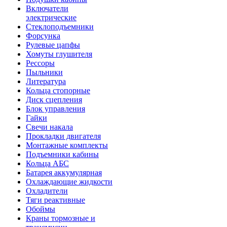
Включатели
электрические
Стеклоподъемники
Форсунка
Рулевые цапфы
Хомуты глушителя
Рессоры
Пыльники
Литература
Кольца стопорные
Диск сцепления
Блок управления
Гайки
Свечи накала
Прокладки двигателя
Монтажные комплекты
Подъемники кабины
Кольца АБС
Батарея аккумулярная
Охлаждающие жидкости
Охладители
Тяги реактивные
Обоймы
Краны тормозные и