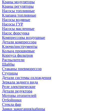
Краны модуляторы
Краны регуляторы
Насосы топливные
Клапана топливные
Насосы водяные
Насосы ГУР
Насосы масленные
Насос форсунка
Компрессоры воздушные
Детали компрессора
Ключи/инструменты
Кольца прошневые
Корпуса фильтров
Распылители
Шайбы
Стаканы пневморессор
Ступицы
Детали системы охлождения
Зеркала заднего вида
Реле электрические
Детали редуктора
Моторы отопителей
Отбойники
Стекла фар
Замки зажигания/кабины