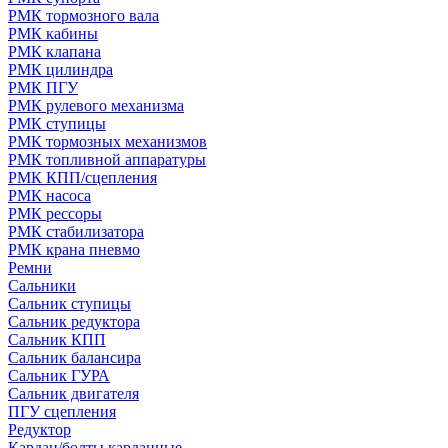
РМК тормозного вала
РМК кабины
РМК клапана
РМК цилиндра
РМК ПГУ
РМК рулевого механизма
РМК ступицы
РМК тормозных механизмов
РМК топливной аппаратуры
РМК КПП/сцепления
РМК насоса
РМК рессоры
РМК стабилизатора
РМК крана пневмо
Ремни
Сальники
Сальник ступицы
Сальник редуктора
Сальник КПП
Сальник балансира
Сальник ГУРА
Сальник двигателя
ПГУ сцепления
Редуктор
Кардан/болты карданные