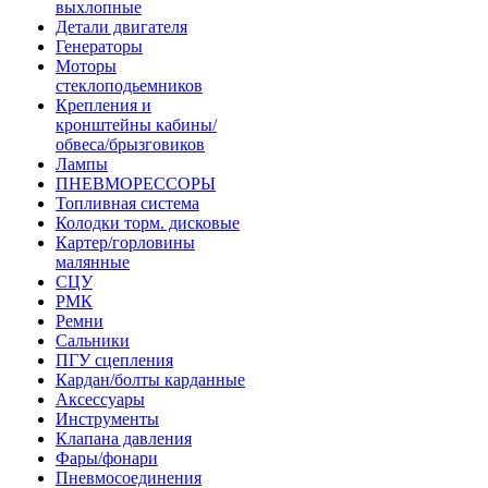
выхлопные
Детали двигателя
Генераторы
Моторы
стеклоподьемников
Крепления и
кронштейны кабины/
обвеса/брызговиков
Лампы
ПНЕВМОРЕССОРЫ
Топливная система
Колодки торм. дисковые
Картер/горловины
малянные
СЦУ
РМК
Ремни
Сальники
ПГУ сцепления
Кардан/болты карданные
Аксессуары
Инструменты
Клапана давления
Фары/фонари
Пневмосоединения