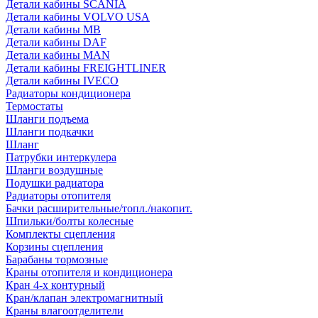
Детали кабины SCANIA
Детали кабины VOLVO USA
Детали кабины MB
Детали кабины DAF
Детали кабины MAN
Детали кабины FREIGHTLINER
Детали кабины IVECO
Радиаторы кондиционера
Термостаты
Шланги подъема
Шланги подкачки
Шланг
Патрубки интеркулера
Шланги воздушные
Подушки радиатора
Радиаторы отопителя
Бачки расширительные/топл./накопит.
Шпильки/болты колесные
Комплекты сцепления
Корзины сцепления
Барабаны тормозные
Краны отопителя и кондиционера
Кран 4-х контурный
Кран/клапан электромагнитный
Краны влагоотделители