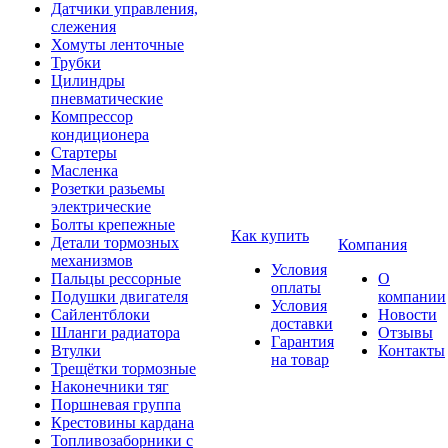
Датчики управления,
слежения
Хомуты ленточные
Трубки
Цилиндры
пневматические
Компрессор
кондиционера
Стартеры
Масленка
Розетки разьемы
электрические
Болты крепежные
Как купить
Детали тормозных
Компания
механизмов
Условия
Пальцы рессорные
О
оплаты
Подушки двигателя
компании
Условия
Сайлентблоки
Новости
доставки
Шланги радиатора
Отзывы
Гарантия
Втулки
Контакты
на товар
Трещётки тормозные
Наконечники тяг
Поршневая группа
Крестовины кардана
Топливозаборники с