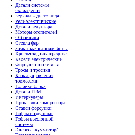
Детали системы
охлождения
Зеркала заднего вида
Реле электрические
Детали редуктора
Моторы отопителей
Отбойники
Стекла фар
Замки зажигания/кабины
Крылья задние/передние
Кабели электрические
Форсунка топливная
Тросы и тросики
Блоки управления
тормозами
Головки блока
Детали ГРМ
Интеркулеры
Прокладки компрессора
Стакан форсунки
Гофры воздушные
Гофры выхлопной
системы
Энергоаккумулятор/