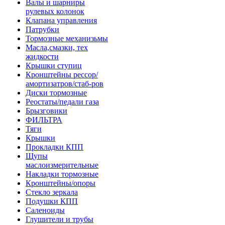
Валы и шарниры
рулевых колонок
Клапана управления
Патрубки
Тормозные механизьмы
Масла,смазки, тех
жидкости
Крышки ступиц
Кронштейны рессор/
амортизатров/стаб-ров
Диски тормозные
Реостаты/педали газа
Брызговики
ФИЛЬТРА
Тяги
Крышки
Прокладки КПП
Щупы
маслоизмерительные
Накладки тормозные
Кронштейны/опоры
Стекло зеркала
Подушки КПП
Саленоиды
Глушители и трубы