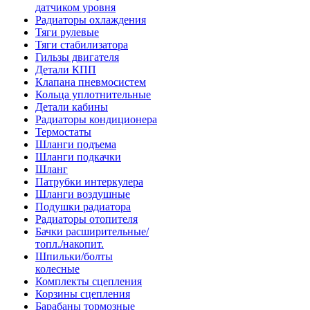
датчиком уровня
Радиаторы охлаждения
Тяги рулевые
Тяги стабилизатора
Гильзы двигателя
Детали КПП
Клапана пневмосистем
Кольца уплотнительные
Детали кабины
Радиаторы кондиционера
Термостаты
Шланги подъема
Шланги подкачки
Шланг
Патрубки интеркулера
Шланги воздушные
Подушки радиатора
Радиаторы отопителя
Бачки расширительные/
топл./накопит.
Шпильки/болты
колесные
Комплекты сцепления
Корзины сцепления
Барабаны тормозные