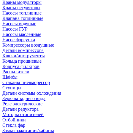
Краны модуляторы
Краны регуляторы
Насосы топливные
Клапана топливные
Насосы водяные
Насосы ГУР
Насосы масленные
Насос форсунка
Компрессоры воздушные
Детали компрессора
Ключи/инструменты
Кольца прошневые
Корпуса фильтров
Распылители
Шайбы
Стаканы пневморессор
Ступицы
Детали системы охлождения
Зеркала заднего вида
Реле электрические
Детали редуктора
Моторы отопителей
Отбойники
Стекла фар
Замки зажигания/кабины