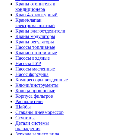
Краны отопителя и
кондиционера
Кран 4-х контурный
Кран/клапан
электромагнитный
Краны влагоотделители
Краны модуляторы
Краны регуляторы
Насосы топливные
Клапана топливные
Насосы водяные
Насосы ГУР
Насосы масленные
Насос форсунка
Компрессоры воздушные
Ключи/инструменты
Кольца прошневые
Корпуса фильтров
Распылители
Шайбы
Стаканы пневморессор
Ступицы
Детали системы
охлождения
Зеркала заднего вида