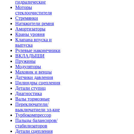
гидралические
Моторы
стеклоочистителя
Стремянки
Натяжители ремня
Амортизаторы
Краны уровня
Клапана впуска и
выпуска
Рулевые наконечники
ВКЛАДЫШИ
Пружины
Модуляторы
Маховик и венцы
Датчики давления
Цилиндры сцепления
Детали ступиц
Диагностика
Валы тормозные
Переключатели/
выключатиели эл-кие
Турбокомпрессор
Пальцы балансиров/
стабилизаторов
Детали сцепления