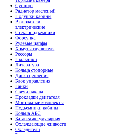
Тормозна камера
Суппорт
Радиатор масленый
Подушки кабины
Включатели
электрические
Стеклоподъемники
Форсунка
Рулевые цапфы
Хомуты глушителя
Рессоры
Пыльники
Литература
Кольца стопорные
Диск сцепления
Блок управления
Гайки
Свечи накала
Прокладки двигателя
Монтажные комплекты
Подъемники кабины
Кольца АБС
Батарея аккумулярная
Охлаждающие жидкости
Охладители