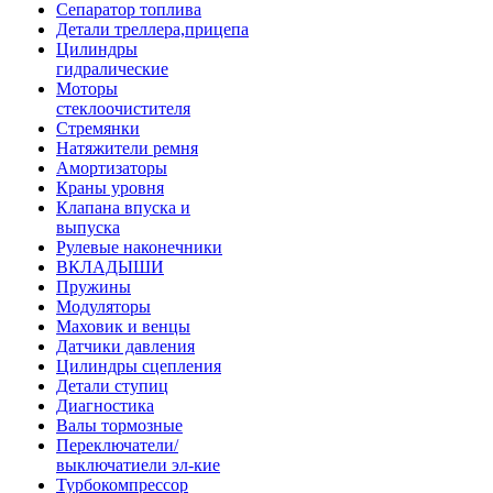
Сепаратор топлива
Детали треллера,прицепа
Цилиндры
гидралические
Моторы
стеклоочистителя
Стремянки
Натяжители ремня
Амортизаторы
Краны уровня
Клапана впуска и
выпуска
Рулевые наконечники
ВКЛАДЫШИ
Пружины
Модуляторы
Маховик и венцы
Датчики давления
Цилиндры сцепления
Детали ступиц
Диагностика
Валы тормозные
Переключатели/
выключатиели эл-кие
Турбокомпрессор