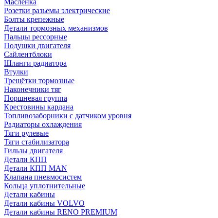
Масленка
Розетки разьемы электрические
Болты крепежные
Детали тормозных механизмов
Пальцы рессорные
Подушки двигателя
Сайлентблоки
Шланги радиатора
Втулки
Трещётки тормозные
Наконечники тяг
Поршневая группа
Крестовины кардана
Топливозаборники с датчиком уровня
Радиаторы охлаждения
Тяги рулевые
Тяги стабилизатора
Гильзы двигателя
Детали КПП
Детали КПП MAN
Клапана пневмосистем
Кольца уплотнительные
Детали кабины
Детали кабины VOLVO
Детали кабины RENO PREMIUM