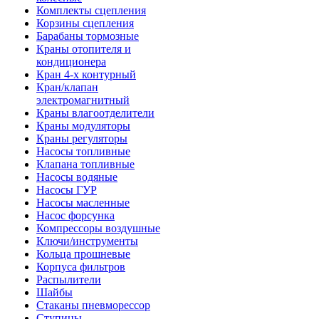
Комплекты сцепления
Корзины сцепления
Барабаны тормозные
Краны отопителя и
кондиционера
Кран 4-х контурный
Кран/клапан
электромагнитный
Краны влагоотделители
Краны модуляторы
Краны регуляторы
Насосы топливные
Клапана топливные
Насосы водяные
Насосы ГУР
Насосы масленные
Насос форсунка
Компрессоры воздушные
Ключи/инструменты
Кольца прошневые
Корпуса фильтров
Распылители
Шайбы
Стаканы пневморессор
Ступицы