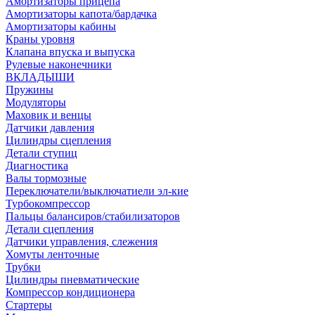
Амортизаторы прицепа
Амортизаторы капота/бардачка
Амортизаторы кабины
Краны уровня
Клапана впуска и выпуска
Рулевые наконечники
ВКЛАДЫШИ
Пружины
Модуляторы
Маховик и венцы
Датчики давления
Цилиндры сцепления
Детали ступиц
Диагностика
Валы тормозные
Переключатели/выключатиели эл-кие
Турбокомпрессор
Пальцы балансиров/стабилизаторов
Детали сцепления
Датчики управления, слежения
Хомуты ленточные
Трубки
Цилиндры пневматические
Компрессор кондиционера
Стартеры