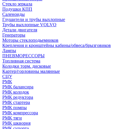
Стекло зеркала
Подушки КПП
Саленоиды
Глушители и трубы выхлопные
Трубы выхлопные VOLVO
Детали двигателя
Генераторы
Моторы стеклоподьемников
Крепления и кронштейны кабины/обвеса/брызговиков
Лампы
ПНЕВМОРЕССОРЫ
Топливная система
Колодки торм. дисковые
Картер/горловины малянные
СЦУ
РМК
РМК балансира
РМК колодок
РМК редуктора
РМК стартера
РМК помпы
РМК компрессора
РМК тяги
РМК шкворня
РМК супорта