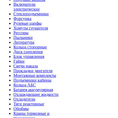
Включатели
электрические
Стеклоподъемники
Форсунка
Рулевые цапфы
Хомуты глушителя
Рессоры
Пыльники
Литература
Кольца стопорные
Диск сцепления
Блок управления
Гайки
Свечи накала
Прокладки двигателя
Монтажные комплекты
Подъемники кабины
Кольца АБС
Батарея аккумулярная
Охлаждающие жидкости
Охладители
Тяги реактивные
Обоймы
Краны тормозные и