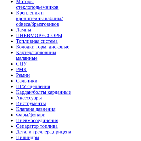
Моторы
стеклоподьемников
Крепления и
кронштейны кабины/
обвеса/брызговиков
Лампы
ПНЕВМОРЕССОРЫ
Топливная система
Колодки торм. дисковые
Картер/горловины
малянные
СЦУ
РМК
Ремни
Сальники
ПГУ сцепления
Кардан/болты карданные
Аксессуары
Инструменты
Клапана давления
Фары/фонари
Пневмосоединения
Сепаратор топлива
Детали треллера,прицепа
Цилиндры