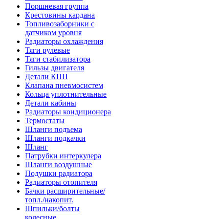
Поршневая группа
Крестовины кардана
Топливозаборники с
датчиком уровня
Радиаторы охлаждения
Тяги рулевые
Тяги стабилизатора
Гильзы двигателя
Детали КПП
Клапана пневмосистем
Кольца уплотнительные
Детали кабины
Радиаторы кондиционера
Термостаты
Шланги подъема
Шланги подкачки
Шланг
Патрубки интеркулера
Шланги воздушные
Подушки радиатора
Радиаторы отопителя
Бачки расширительные/
топл./накопит.
Шпильки/болты
колесные