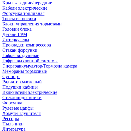
Крылья задние/передние
Кабели электрические
Форсунка топливная
Тросы и тросики
Блоки управления тормозами
Головки блока
Детали ГРМ
Интеркулеры
Прокладки компрессора
Стакан форсунки
Гофры воздушные
Гофры выхлопной системы
Энергоаккумулятор/Тормозна камера
Мембраны тормозные
Суппорт
Радиатор масленый
Подушки кабины
Включатели электрические
Стеклоподъемники
Форсунка
Рулевые цапфы
Хомуты глушителя
Рессоры
Пыльники
Литература