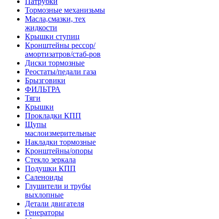
Патрубки
Тормозные механизьмы
Масла,смазки, тех
жидкости
Крышки ступиц
Кронштейны рессор/
амортизатров/стаб-ров
Диски тормозные
Реостаты/педали газа
Брызговики
ФИЛЬТРА
Тяги
Крышки
Прокладки КПП
Щупы
маслоизмерительные
Накладки тормозные
Кронштейны/опоры
Стекло зеркала
Подушки КПП
Саленоиды
Глушители и трубы
выхлопные
Детали двигателя
Генераторы