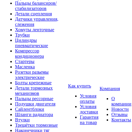
Пальцы балансиров/
стабилизаторов
Детали сцепления
Датчики управления,
слежения
Хомуты ленточные
Трубки
Цилиндры
пневматические
Компрессор
кондиционера
Стартеры
Масленка
Розетки разьемы
электрические
Болты крепежные
Как купить
Детали тормозных
Компания
механизмов
Условия
Пальцы рессорные
О
оплаты
Подушки двигателя
компании
Условия
Сайлентблоки
Новости
доставки
Шланги радиатора
Отзывы
Гарантия
Втулки
Контакты
на товар
Трещётки тормозные
Наконечники тяг