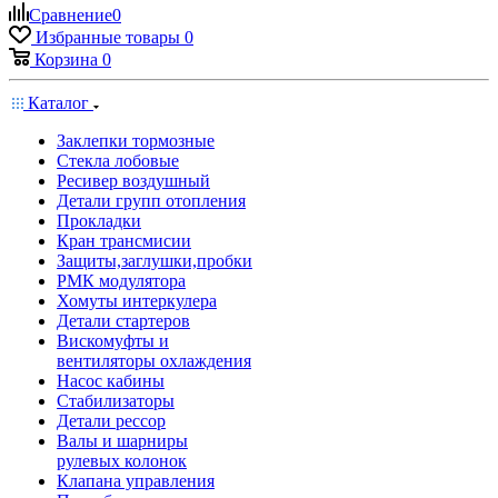
Сравнение
0
Избранные товары
0
Корзина
0
Каталог
Заклепки тормозные
Стекла лобовые
Ресивер воздушный
Детали групп отопления
Прокладки
Кран трансмисии
Защиты,заглушки,пробки
РМК модулятора
Хомуты интеркулера
Детали стартеров
Вискомуфты и
вентиляторы охлаждения
Насос кабины
Стабилизаторы
Детали рессор
Валы и шарниры
рулевых колонок
Клапана управления