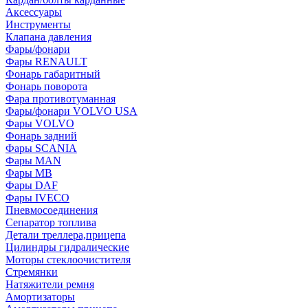
Аксессуары
Инструменты
Клапана давления
Фары/фонари
Фары RENAULT
Фонарь габаритный
Фонарь поворота
Фара противотуманная
Фары/фонари VOLVO USA
Фары VOLVO
Фонарь задний
Фары SCANIA
Фары MAN
Фары MB
Фары DAF
Фары IVECO
Пневмосоединения
Сепаратор топлива
Детали треллера,прицепа
Цилиндры гидралические
Моторы стеклоочистителя
Стремянки
Натяжители ремня
Амортизаторы