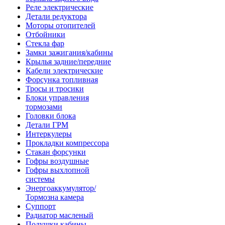
Реле электрические
Детали редуктора
Моторы отопителей
Отбойники
Стекла фар
Замки зажигания/кабины
Крылья задние/передние
Кабели электрические
Форсунка топливная
Тросы и тросики
Блоки управления
тормозами
Головки блока
Детали ГРМ
Интеркулеры
Прокладки компрессора
Стакан форсунки
Гофры воздушные
Гофры выхлопной
системы
Энергоаккумулятор/
Тормозна камера
Суппорт
Радиатор масленый
Подушки кабины