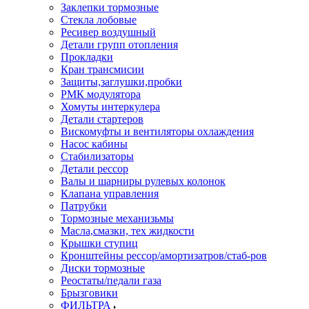
Заклепки тормозные
Стекла лобовые
Ресивер воздушный
Детали групп отопления
Прокладки
Кран трансмисии
Защиты,заглушки,пробки
РМК модулятора
Хомуты интеркулера
Детали стартеров
Вискомуфты и вентиляторы охлаждения
Насос кабины
Стабилизаторы
Детали рессор
Валы и шарниры рулевых колонок
Клапана управления
Патрубки
Тормозные механизьмы
Масла,смазки, тех жидкости
Крышки ступиц
Кронштейны рессор/амортизатров/стаб-ров
Диски тормозные
Реостаты/педали газа
Брызговики
ФИЛЬТРА