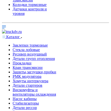
трансмисии
Колодки тормозные
Датчики контроля и
уровня
Каталог
Заклепки тормозные
Стекла лобовые
Ресивер воздушный
Детали групп отопления
Прокладки
Кран трансмисии
Защиты,заглушки,пробки
РМК модулятора
Хомуты интеркулера
Детали стартеров
Вискомуфты и
вентиляторы охлаждения
Насос кабины
Стабилизаторы
Детали рессор