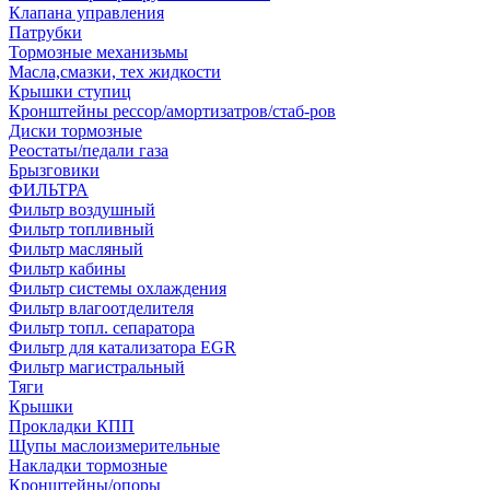
Клапана управления
Патрубки
Тормозные механизьмы
Масла,смазки, тех жидкости
Крышки ступиц
Кронштейны рессор/амортизатров/стаб-ров
Диски тормозные
Реостаты/педали газа
Брызговики
ФИЛЬТРА
Фильтр воздушный
Фильтр топливный
Фильтр масляный
Фильтр кабины
Фильтр системы охлаждения
Фильтр влагоотделителя
Фильтр топл. сепаратора
Фильтр для катализатора EGR
Фильтр магистральный
Тяги
Крышки
Прокладки КПП
Щупы маслоизмерительные
Накладки тормозные
Кронштейны/опоры