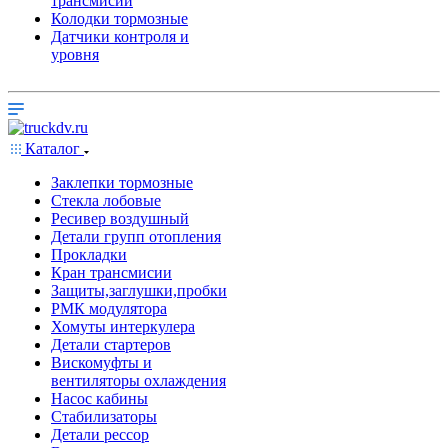
трансмисии
Колодки тормозные
Датчики контроля и
уровня
Каталог
Заклепки тормозные
Стекла лобовые
Ресивер воздушный
Детали групп отопления
Прокладки
Кран трансмисии
Защиты,заглушки,пробки
РМК модулятора
Хомуты интеркулера
Детали стартеров
Вискомуфты и
вентиляторы охлаждения
Насос кабины
Стабилизаторы
Детали рессор