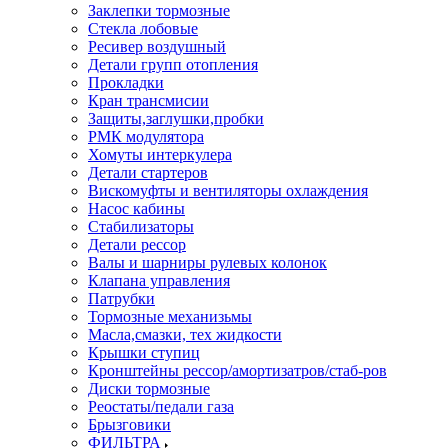
Заклепки тормозные
Стекла лобовые
Ресивер воздушный
Детали групп отопления
Прокладки
Кран трансмисии
Защиты,заглушки,пробки
РМК модулятора
Хомуты интеркулера
Детали стартеров
Вискомуфты и вентиляторы охлаждения
Насос кабины
Стабилизаторы
Детали рессор
Валы и шарниры рулевых колонок
Клапана управления
Патрубки
Тормозные механизьмы
Масла,смазки, тех жидкости
Крышки ступиц
Кронштейны рессор/амортизатров/стаб-ров
Диски тормозные
Реостаты/педали газа
Брызговики
ФИЛЬТРА