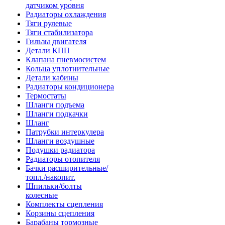
датчиком уровня
Радиаторы охлаждения
Тяги рулевые
Тяги стабилизатора
Гильзы двигателя
Детали КПП
Клапана пневмосистем
Кольца уплотнительные
Детали кабины
Радиаторы кондиционера
Термостаты
Шланги подъема
Шланги подкачки
Шланг
Патрубки интеркулера
Шланги воздушные
Подушки радиатора
Радиаторы отопителя
Бачки расширительные/
топл./накопит.
Шпильки/болты
колесные
Комплекты сцепления
Корзины сцепления
Барабаны тормозные