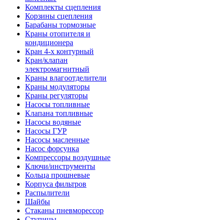
Комплекты сцепления
Корзины сцепления
Барабаны тормозные
Краны отопителя и
кондиционера
Кран 4-х контурный
Кран/клапан
электромагнитный
Краны влагоотделители
Краны модуляторы
Краны регуляторы
Насосы топливные
Клапана топливные
Насосы водяные
Насосы ГУР
Насосы масленные
Насос форсунка
Компрессоры воздушные
Ключи/инструменты
Кольца прошневые
Корпуса фильтров
Распылители
Шайбы
Стаканы пневморессор
Ступицы