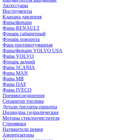
Аксессуары
Инструменты
Клапана давления
Фары/фонари
Фары RENAULT
Фонарь габаритный
Фонарь поворота
Фара противотуманная
Фары/фонари VOLVO USA
Фары VOLVO
Фонарь задний
Фары SCANIA
Фары MAN
Фары MB
Фары DAF
Фары IVECO
Пневмосоединения
Сепаратор топлива
Детали треллера,прицепа
Цилиндры гидралические
Моторы стеклоочистителя
Стремянки
Натяжители ремня
Амортизаторы