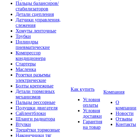
Пальцы балансиров/
стабилизаторов
Детали сцепления
Датчики управления,
слежения
Хомуты ленточные
Трубки
Цилиндры
пневматические
Компрессор
кондиционера
Стартеры
Масленка
Розетки разьемы
электрические
Болты крепежные
Как купить
Детали тормозных
Компания
механизмов
Условия
Пальцы рессорные
О
оплаты
Подушки двигателя
компании
Условия
Сайлентблоки
Новости
доставки
Шланги радиатора
Отзывы
Гарантия
Втулки
Контакты
на товар
Трещётки тормозные
Наконечники тяг