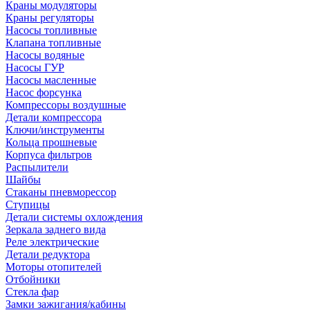
Краны модуляторы
Краны регуляторы
Насосы топливные
Клапана топливные
Насосы водяные
Насосы ГУР
Насосы масленные
Насос форсунка
Компрессоры воздушные
Детали компрессора
Ключи/инструменты
Кольца прошневые
Корпуса фильтров
Распылители
Шайбы
Стаканы пневморессор
Ступицы
Детали системы охлождения
Зеркала заднего вида
Реле электрические
Детали редуктора
Моторы отопителей
Отбойники
Стекла фар
Замки зажигания/кабины