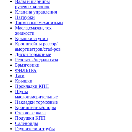
Валы и шарниры
рулевых колонок
Клапана управления
Патрубки
Тормозные механизьмы
Масла,смазки, тех
жидкости
Крышки ступиц
Кронштейны рессор/
амортизатров/стаб-ров
Диски тормозные
Реостаты/педали газа
Брызговики
ФИЛЬТРА
Тяги
Крышки
Прокладки КПП
Щупы
маслоизмерительные
Накладки тормозные
Кронштейны/опоры
Стекло зеркала
Подушки КПП
Саленоиды
Глушители и трубы