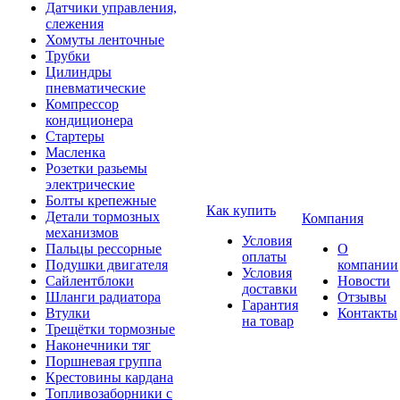
Датчики управления,
слежения
Хомуты ленточные
Трубки
Цилиндры
пневматические
Компрессор
кондиционера
Стартеры
Масленка
Розетки разьемы
электрические
Болты крепежные
Как купить
Детали тормозных
Компания
механизмов
Условия
Пальцы рессорные
О
оплаты
Подушки двигателя
компании
Условия
Сайлентблоки
Новости
доставки
Шланги радиатора
Отзывы
Гарантия
Втулки
Контакты
на товар
Трещётки тормозные
Наконечники тяг
Поршневая группа
Крестовины кардана
Топливозаборники с