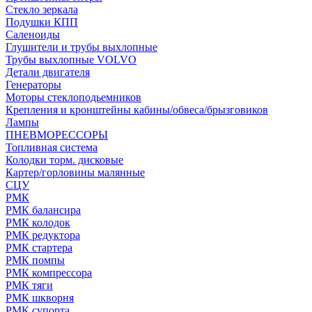
Стекло зеркала
Подушки КПП
Саленоиды
Глушители и трубы выхлопные
Трубы выхлопные VOLVO
Детали двигателя
Генераторы
Моторы стеклоподьемников
Крепления и кронштейны кабины/обвеса/брызговиков
Лампы
ПНЕВМОРЕССОРЫ
Топливная система
Колодки торм. дисковые
Картер/горловины малянные
СЦУ
РМК
РМК балансира
РМК колодок
РМК редуктора
РМК стартера
РМК помпы
РМК компрессора
РМК тяги
РМК шкворня
РМК супорта