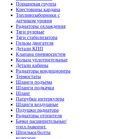
Поршневая группа
Крестовины кардана
Топливозаборники с
датчиком уровня
Радиаторы охлаждения
Тяги рулевые
Тяги стабилизатора
Гильзы двигателя
Детали КПП
Клапана пневмосистем
Кольца уплотнительные
Детали кабины
Радиаторы кондиционера
Термостаты
Шланги подъема
Шланги подкачки
Шланг
Патрубки интеркулера
Шланги воздушные
Подушки радиатора
Радиаторы отопителя
Бачки расширительные/
топл./накопит.
Шпильки/болты
колесные