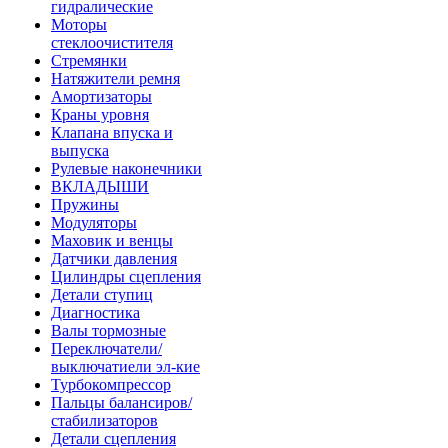
гидралические
Моторы
стеклоочистителя
Стремянки
Натяжители ремня
Амортизаторы
Краны уровня
Клапана впуска и
выпуска
Рулевые наконечники
ВКЛАДЫШИ
Пружины
Модуляторы
Маховик и венцы
Датчики давления
Цилиндры сцепления
Детали ступиц
Диагностика
Валы тормозные
Переключатели/
выключатиели эл-кие
Турбокомпрессор
Пальцы балансиров/
стабилизаторов
Детали сцепления