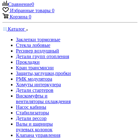
Сравнение
0
Избранные товары
0
Корзина
0
Каталог
Заклепки тормозные
Стекла лобовые
Ресивер воздушный
Детали групп отопления
Прокладки
Кран трансмисии
Защиты,заглушки,пробки
РМК модулятора
Хомуты интеркулера
Детали стартеров
Вискомуфты и
вентиляторы охлаждения
Насос кабины
Стабилизаторы
Детали рессор
Валы и шарниры
рулевых колонок
Клапана управления