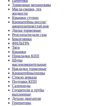
Патрубки
Тормозные механизьмы
Масла,смазки, тех
жидкости
Крышки ступиц
Кронштейны рессор/
амортизатров/стаб-ров
Диски тормозные
Реостаты/педали газа
Брызговики
ФИЛЬТРА
Тяги
Крышки
Прокладки КПП
Щупы
маслоизмерительные
Накладки тормозные
Кронштейны/опоры
Стекло зеркала
Подушки КПП
Саленоиды
Глушители и трубы
выхлопные
Детали двигателя
Генераторы