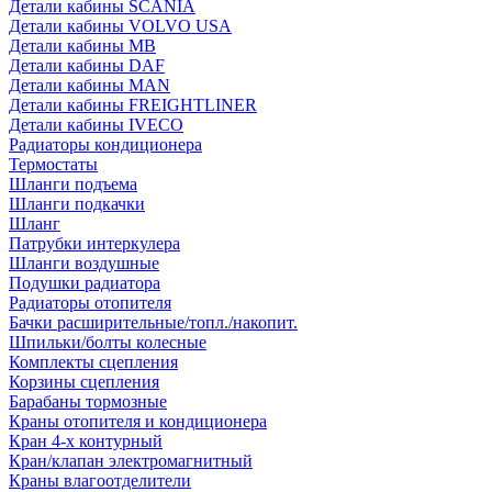
Детали кабины SCANIA
Детали кабины VOLVO USA
Детали кабины MB
Детали кабины DAF
Детали кабины MAN
Детали кабины FREIGHTLINER
Детали кабины IVECO
Радиаторы кондиционера
Термостаты
Шланги подъема
Шланги подкачки
Шланг
Патрубки интеркулера
Шланги воздушные
Подушки радиатора
Радиаторы отопителя
Бачки расширительные/топл./накопит.
Шпильки/болты колесные
Комплекты сцепления
Корзины сцепления
Барабаны тормозные
Краны отопителя и кондиционера
Кран 4-х контурный
Кран/клапан электромагнитный
Краны влагоотделители