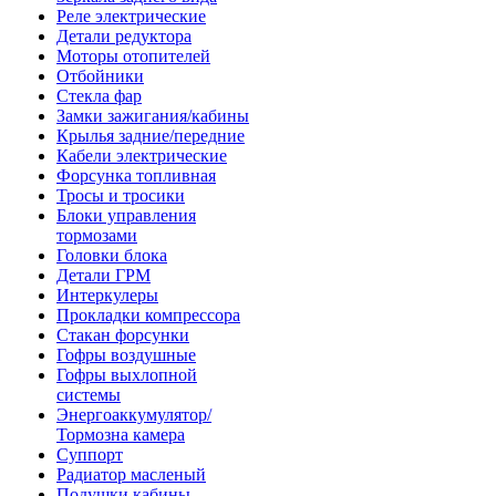
Реле электрические
Детали редуктора
Моторы отопителей
Отбойники
Стекла фар
Замки зажигания/кабины
Крылья задние/передние
Кабели электрические
Форсунка топливная
Тросы и тросики
Блоки управления
тормозами
Головки блока
Детали ГРМ
Интеркулеры
Прокладки компрессора
Стакан форсунки
Гофры воздушные
Гофры выхлопной
системы
Энергоаккумулятор/
Тормозна камера
Суппорт
Радиатор масленый
Подушки кабины