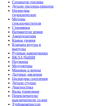
Сепаратор топлива
Детали треллера,прицепа
Цилиндры
гидралические
Моторы
стеклоочистителя
Стремянки
Натяжители ремня
Амортизаторы
Краны уровня
Клапана впуска и
выпуска
Рулевые наконечники
ВКЛАДЫШИ
Пружины
Модуляторы
Маховик и венцы
Датчики давления
Цилиндры сцепления
Детали ступиц
Диагностика
Валы тормозные
Переключатели/
выключатиели эл-кие
Турбокомпрессор