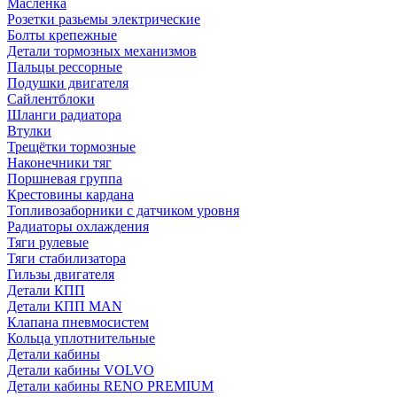
Масленка
Розетки разьемы электрические
Болты крепежные
Детали тормозных механизмов
Пальцы рессорные
Подушки двигателя
Сайлентблоки
Шланги радиатора
Втулки
Трещётки тормозные
Наконечники тяг
Поршневая группа
Крестовины кардана
Топливозаборники с датчиком уровня
Радиаторы охлаждения
Тяги рулевые
Тяги стабилизатора
Гильзы двигателя
Детали КПП
Детали КПП MAN
Клапана пневмосистем
Кольца уплотнительные
Детали кабины
Детали кабины VOLVO
Детали кабины RENO PREMIUM