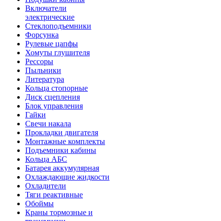
Включатели
электрические
Стеклоподъемники
Форсунка
Рулевые цапфы
Хомуты глушителя
Рессоры
Пыльники
Литература
Кольца стопорные
Диск сцепления
Блок управления
Гайки
Свечи накала
Прокладки двигателя
Монтажные комплекты
Подъемники кабины
Кольца АБС
Батарея аккумулярная
Охлаждающие жидкости
Охладители
Тяги реактивные
Обоймы
Краны тормозные и