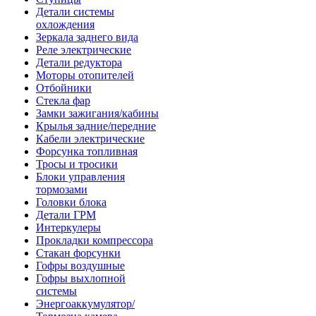
Детали системы
охлождения
Зеркала заднего вида
Реле электрические
Детали редуктора
Моторы отопителей
Отбойники
Стекла фар
Замки зажигания/кабины
Крылья задние/передние
Кабели электрические
Форсунка топливная
Тросы и тросики
Блоки управления
тормозами
Головки блока
Детали ГРМ
Интеркулеры
Прокладки компрессора
Стакан форсунки
Гофры воздушные
Гофры выхлопной
системы
Энергоаккумулятор/