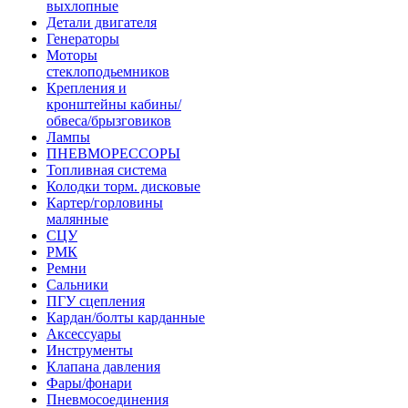
выхлопные
Детали двигателя
Генераторы
Моторы
стеклоподьемников
Крепления и
кронштейны кабины/
обвеса/брызговиков
Лампы
ПНЕВМОРЕССОРЫ
Топливная система
Колодки торм. дисковые
Картер/горловины
малянные
СЦУ
РМК
Ремни
Сальники
ПГУ сцепления
Кардан/болты карданные
Аксессуары
Инструменты
Клапана давления
Фары/фонари
Пневмосоединения