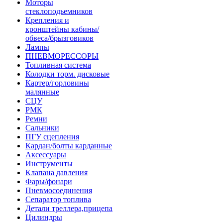
Моторы
стеклоподьемников
Крепления и
кронштейны кабины/
обвеса/брызговиков
Лампы
ПНЕВМОРЕССОРЫ
Топливная система
Колодки торм. дисковые
Картер/горловины
малянные
СЦУ
РМК
Ремни
Сальники
ПГУ сцепления
Кардан/болты карданные
Аксессуары
Инструменты
Клапана давления
Фары/фонари
Пневмосоединения
Сепаратор топлива
Детали треллера,прицепа
Цилиндры