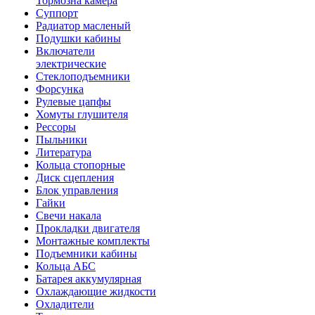
Тормозна камера
Суппорт
Радиатор масленый
Подушки кабины
Включатели
электрические
Стеклоподъемники
Форсунка
Рулевые цапфы
Хомуты глушителя
Рессоры
Пыльники
Литература
Кольца стопорные
Диск сцепления
Блок управления
Гайки
Свечи накала
Прокладки двигателя
Монтажные комплекты
Подъемники кабины
Кольца АБС
Батарея аккумулярная
Охлаждающие жидкости
Охладители