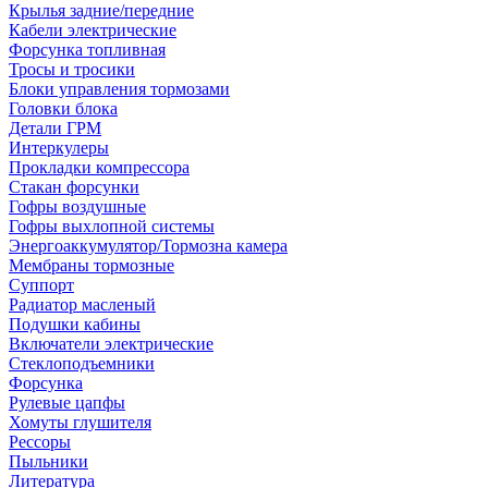
Крылья задние/передние
Кабели электрические
Форсунка топливная
Тросы и тросики
Блоки управления тормозами
Головки блока
Детали ГРМ
Интеркулеры
Прокладки компрессора
Стакан форсунки
Гофры воздушные
Гофры выхлопной системы
Энергоаккумулятор/Тормозна камера
Мембраны тормозные
Суппорт
Радиатор масленый
Подушки кабины
Включатели электрические
Стеклоподъемники
Форсунка
Рулевые цапфы
Хомуты глушителя
Рессоры
Пыльники
Литература