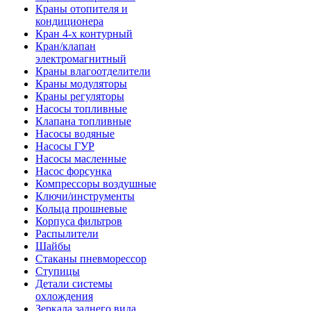
Краны отопителя и
кондиционера
Кран 4-х контурный
Кран/клапан
электромагнитный
Краны влагоотделители
Краны модуляторы
Краны регуляторы
Насосы топливные
Клапана топливные
Насосы водяные
Насосы ГУР
Насосы масленные
Насос форсунка
Компрессоры воздушные
Ключи/инструменты
Кольца прошневые
Корпуса фильтров
Распылители
Шайбы
Стаканы пневморессор
Ступицы
Детали системы
охлождения
Зеркала заднего вида