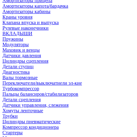
Амортизаторы прицепа
Амортизаторы капота/бардачка
Амортизаторы кабины
Краны уровня
Клапана впуска и выпуска
Рулевые наконечники
ВКЛАДЫШИ
Пружины
Модуляторы
Маховик и венцы
Датчики давления
Цилиндры сцепления
Детали ступиц
Диагностика
Валы тормозные
Переключатели/выключатиели эл-кие
Турбокомпрессор
Пальцы балансиров/стабилизаторов
Детали сцепления
Датчики управления, слежения
Хомуты ленточные
Трубки
Цилиндры пневматические
Компрессор кондиционера
Стартеры