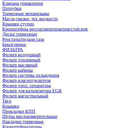
Клапана управления
Патрубки
Тормозные механизьмы
Масла,смазки, тех жидкости
Крышки ступиц
Кронштейны рессор/амортизатров/стаб-ров
Диски тормозные
Реостаты/педали газа
Брызговики
ФИЛЬТРА
Фильтр воздушный
Фильтр топливный
Фильтр масляный
Фильтр кабины
Фильтр системы охлаждения
Фильтр влагоотделителя
Фильтр топл. сепаратора
Фильтр для катализатора EGR
Фильтр магистральный
Тяги
Крышки
Прокладки КПП
Щупы маслоизмерительные
Накладки тормозные
Кронштейны/опоры