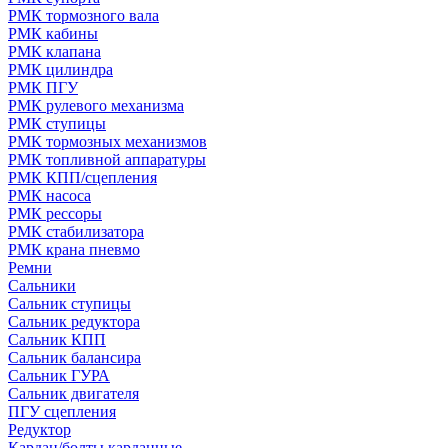
РМК тормозного вала
РМК кабины
РМК клапана
РМК цилиндра
РМК ПГУ
РМК рулевого механизма
РМК ступицы
РМК тормозных механизмов
РМК топливной аппаратуры
РМК КПП/сцепления
РМК насоса
РМК рессоры
РМК стабилизатора
РМК крана пневмо
Ремни
Сальники
Сальник ступицы
Сальник редуктора
Сальник КПП
Сальник балансира
Сальник ГУРА
Сальник двигателя
ПГУ сцепления
Редуктор
Кардан/болты карданные