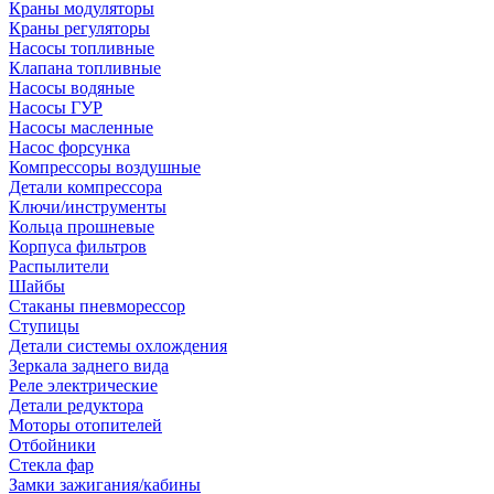
Краны модуляторы
Краны регуляторы
Насосы топливные
Клапана топливные
Насосы водяные
Насосы ГУР
Насосы масленные
Насос форсунка
Компрессоры воздушные
Детали компрессора
Ключи/инструменты
Кольца прошневые
Корпуса фильтров
Распылители
Шайбы
Стаканы пневморессор
Ступицы
Детали системы охлождения
Зеркала заднего вида
Реле электрические
Детали редуктора
Моторы отопителей
Отбойники
Стекла фар
Замки зажигания/кабины