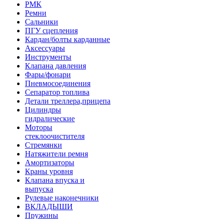
РМК
Ремни
Сальники
ПГУ сцепления
Кардан/болты карданные
Аксессуары
Инструменты
Клапана давления
Фары/фонари
Пневмосоединения
Сепаратор топлива
Детали треллера,прицепа
Цилиндры
гидралические
Моторы
стеклоочистителя
Стремянки
Натяжители ремня
Амортизаторы
Краны уровня
Клапана впуска и
выпуска
Рулевые наконечники
ВКЛАДЫШИ
Пружины