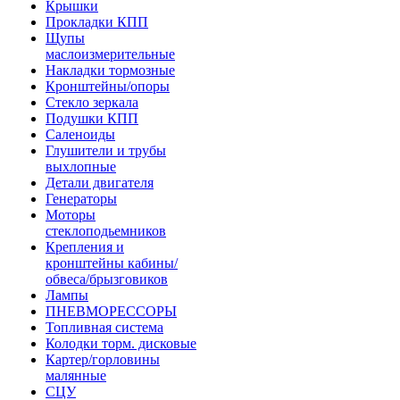
Крышки
Прокладки КПП
Щупы
маслоизмерительные
Накладки тормозные
Кронштейны/опоры
Стекло зеркала
Подушки КПП
Саленоиды
Глушители и трубы
выхлопные
Детали двигателя
Генераторы
Моторы
стеклоподьемников
Крепления и
кронштейны кабины/
обвеса/брызговиков
Лампы
ПНЕВМОРЕССОРЫ
Топливная система
Колодки торм. дисковые
Картер/горловины
малянные
СЦУ