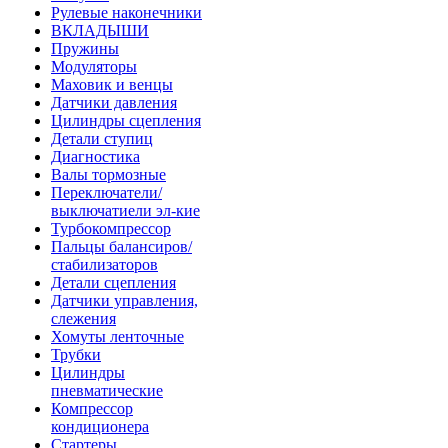
Рулевые наконечники
ВКЛАДЫШИ
Пружины
Модуляторы
Маховик и венцы
Датчики давления
Цилиндры сцепления
Детали ступиц
Диагностика
Валы тормозные
Переключатели/
выключатиели эл-кие
Турбокомпрессор
Пальцы балансиров/
стабилизаторов
Детали сцепления
Датчики управления,
слежения
Хомуты ленточные
Трубки
Цилиндры
пневматические
Компрессор
кондиционера
Стартеры