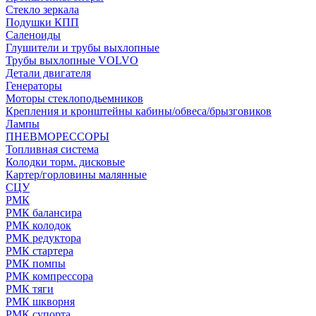
Стекло зеркала
Подушки КПП
Саленоиды
Глушители и трубы выхлопные
Трубы выхлопные VOLVO
Детали двигателя
Генераторы
Моторы стеклоподьемников
Крепления и кронштейны кабины/обвеса/брызговиков
Лампы
ПНЕВМОРЕССОРЫ
Топливная система
Колодки торм. дисковые
Картер/горловины малянные
СЦУ
РМК
РМК балансира
РМК колодок
РМК редуктора
РМК стартера
РМК помпы
РМК компрессора
РМК тяги
РМК шкворня
РМК супорта