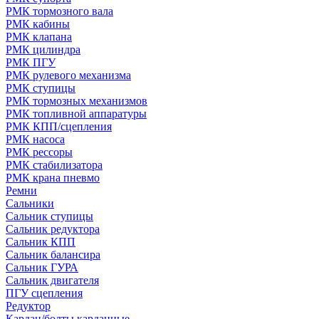
РМК тормозного вала
РМК кабины
РМК клапана
РМК цилиндра
РМК ПГУ
РМК рулевого механизма
РМК ступицы
РМК тормозных механизмов
РМК топливной аппаратуры
РМК КПП/сцепления
РМК насоса
РМК рессоры
РМК стабилизатора
РМК крана пневмо
Ремни
Сальники
Сальник ступицы
Сальник редуктора
Сальник КПП
Сальник балансира
Сальник ГУРА
Сальник двигателя
ПГУ сцепления
Редуктор
Кардан/болты карданные