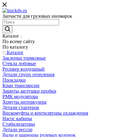
Запчасти для грузовых иномарок
Каталог
По всему сайту
По каталогу
Каталог
Заклепки тормозные
Стекла лобовые
Ресивер воздушный
Детали групп отопления
Прокладки
Кран трансмисии
Защиты,заглушки,пробки
РМК модулятора
Хомуты интеркулера
Детали стартеров
Вискомуфты и вентиляторы охлаждения
Насос кабины
Стабилизаторы
Детали рессор
Валы и шарниры рулевых колонок