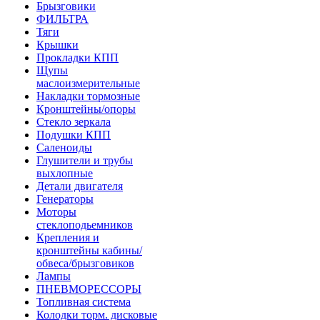
Брызговики
ФИЛЬТРА
Тяги
Крышки
Прокладки КПП
Щупы
маслоизмерительные
Накладки тормозные
Кронштейны/опоры
Стекло зеркала
Подушки КПП
Саленоиды
Глушители и трубы
выхлопные
Детали двигателя
Генераторы
Моторы
стеклоподьемников
Крепления и
кронштейны кабины/
обвеса/брызговиков
Лампы
ПНЕВМОРЕССОРЫ
Топливная система
Колодки торм. дисковые