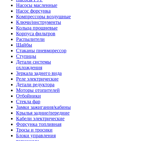
Насосы масленные
Насос форсунка
Компрессоры воздушные
Ключи/инструменты
Кольца прошневые
Корпуса фильтров
Распылители
Шайбы
Стаканы пневморессор
Ступицы
Детали системы
охлождения
Зеркала заднего вида
Реле электрические
Детали редуктора
Моторы отопителей
Отбойники
Стекла фар
Замки зажигания/кабины
Крылья задние/передние
Кабели электрические
Форсунка топливная
Тросы и тросики
Блоки управления