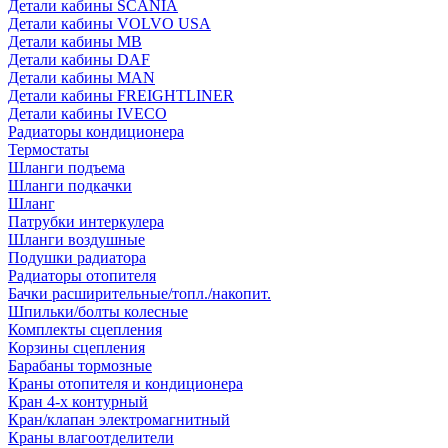
Детали кабины SCANIA
Детали кабины VOLVO USA
Детали кабины MB
Детали кабины DAF
Детали кабины MAN
Детали кабины FREIGHTLINER
Детали кабины IVECO
Радиаторы кондиционера
Термостаты
Шланги подъема
Шланги подкачки
Шланг
Патрубки интеркулера
Шланги воздушные
Подушки радиатора
Радиаторы отопителя
Бачки расширительные/топл./накопит.
Шпильки/болты колесные
Комплекты сцепления
Корзины сцепления
Барабаны тормозные
Краны отопителя и кондиционера
Кран 4-х контурный
Кран/клапан электромагнитный
Краны влагоотделители