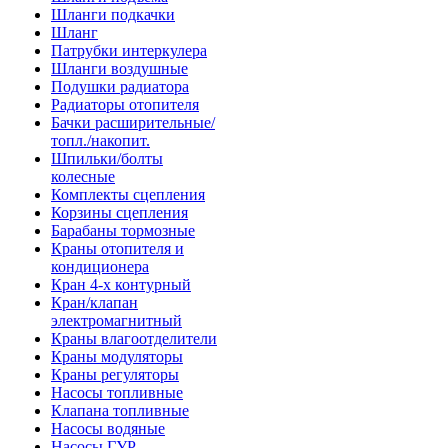
Шланги подкачки
Шланг
Патрубки интеркулера
Шланги воздушные
Подушки радиатора
Радиаторы отопителя
Бачки расширительные/
топл./накопит.
Шпильки/болты
колесные
Комплекты сцепления
Корзины сцепления
Барабаны тормозные
Краны отопителя и
кондиционера
Кран 4-х контурный
Кран/клапан
электромагнитный
Краны влагоотделители
Краны модуляторы
Краны регуляторы
Насосы топливные
Клапана топливные
Насосы водяные
Насосы ГУР