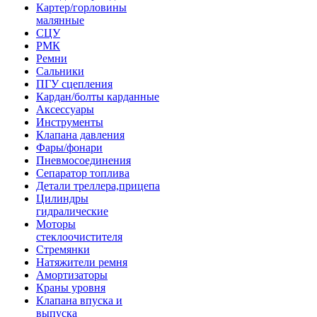
Картер/горловины
малянные
СЦУ
РМК
Ремни
Сальники
ПГУ сцепления
Кардан/болты карданные
Аксессуары
Инструменты
Клапана давления
Фары/фонари
Пневмосоединения
Сепаратор топлива
Детали треллера,прицепа
Цилиндры
гидралические
Моторы
стеклоочистителя
Стремянки
Натяжители ремня
Амортизаторы
Краны уровня
Клапана впуска и
выпуска