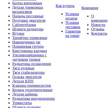
Болты крепежные
Как купить
Детали тормозных
Компания
механизмов
Условия
Пальцы рессорные
О
оплаты
Подушки двигателя
компании
Условия
Сайлентблоки
Новости
доставки
Шланги радиатора
Отзывы
Гарантия
Втулки
Контакты
на товар
Трещётки тормозные
Наконечники тяг
Поршневая группа
Крестовины кардана
Топливозаборники с
датчиком уровня
Радиаторы охлаждения
Тяги рулевые
Тяги стабилизатора
Гильзы двигателя
Детали КПП
Клапана пневмосистем
Кольца уплотнительные
Детали кабины
Радиаторы кондиционера
Термостаты
Шланги подъема