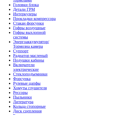
тормозами
Головки блока
Детали ГРМ
Интеркулеры
Прокладки компрессора
Стакан форсунки
Гофры воздушные
Гофры выхлопной
системы
Энергоаккумулятор/
Тормозна камера
Суппорт
Радиатор масленый
Подушки кабины
Включатели
электрические
Стеклоподъемники
Форсунка
Рулевые цапфы
Хомуты глушителя
Рессоры
Пыльники
Литература
Кольца стопорные
Диск сцепления