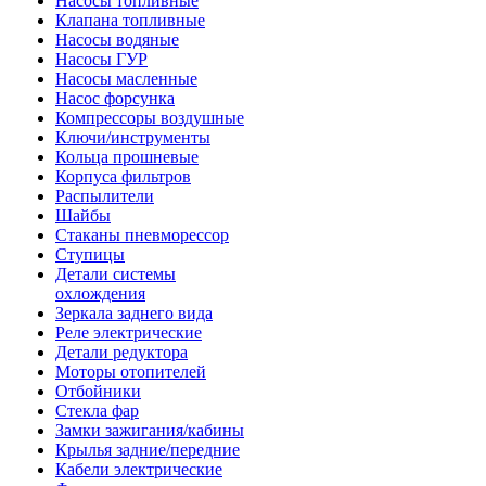
Насосы топливные
Клапана топливные
Насосы водяные
Насосы ГУР
Насосы масленные
Насос форсунка
Компрессоры воздушные
Ключи/инструменты
Кольца прошневые
Корпуса фильтров
Распылители
Шайбы
Стаканы пневморессор
Ступицы
Детали системы
охлождения
Зеркала заднего вида
Реле электрические
Детали редуктора
Моторы отопителей
Отбойники
Стекла фар
Замки зажигания/кабины
Крылья задние/передние
Кабели электрические