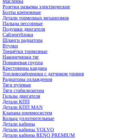
Масленка
Розетки разьемы электрические
Болты крепежные
Детали тормозных механизмов
Пальцы рессорные
Подушки двигателя
Сайлентблоки
Шланги радиатора
Втулки
Трещётки тормозные
Наконечники тяг
Поршневая группа
Крестовины кардана
Топливозаборники с датчиком уровня
Радиаторы охлаждения
Тяги рулевые
Тяги стабилизатора
Гильзы двигателя
Детали КПП
Детали КПП MAN
Клапана пневмосистем
Кольца уплотнительные
Детали кабины
Детали кабины VOLVO
Детали кабины RENO PREMIUM