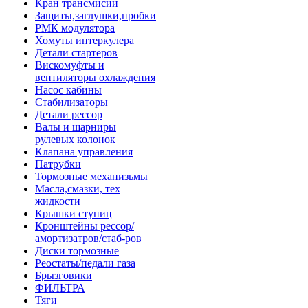
Кран трансмисии
Защиты,заглушки,пробки
РМК модулятора
Хомуты интеркулера
Детали стартеров
Вискомуфты и
вентиляторы охлаждения
Насос кабины
Стабилизаторы
Детали рессор
Валы и шарниры
рулевых колонок
Клапана управления
Патрубки
Тормозные механизьмы
Масла,смазки, тех
жидкости
Крышки ступиц
Кронштейны рессор/
амортизатров/стаб-ров
Диски тормозные
Реостаты/педали газа
Брызговики
ФИЛЬТРА
Тяги