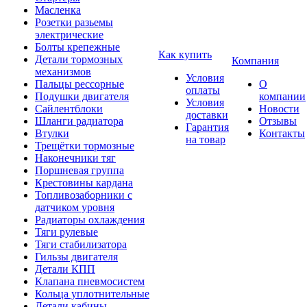
Масленка
Розетки разьемы
электрические
Болты крепежные
Как купить
Детали тормозных
Компания
механизмов
Условия
Пальцы рессорные
О
оплаты
Подушки двигателя
компании
Условия
Сайлентблоки
Новости
доставки
Шланги радиатора
Отзывы
Гарантия
Втулки
Контакты
на товар
Трещётки тормозные
Наконечники тяг
Поршневая группа
Крестовины кардана
Топливозаборники с
датчиком уровня
Радиаторы охлаждения
Тяги рулевые
Тяги стабилизатора
Гильзы двигателя
Детали КПП
Клапана пневмосистем
Кольца уплотнительные
Детали кабины