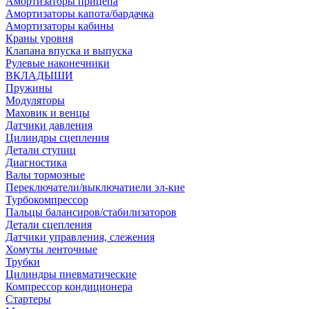
Амортизаторы прицепа
Амортизаторы капота/бардачка
Амортизаторы кабины
Краны уровня
Клапана впуска и выпуска
Рулевые наконечники
ВКЛАДЫШИ
Пружины
Модуляторы
Маховик и венцы
Датчики давления
Цилиндры сцепления
Детали ступиц
Диагностика
Валы тормозные
Переключатели/выключатиели эл-кие
Турбокомпрессор
Пальцы балансиров/стабилизаторов
Детали сцепления
Датчики управления, слежения
Хомуты ленточные
Трубки
Цилиндры пневматические
Компрессор кондиционера
Стартеры