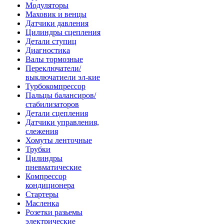
Модуляторы
Маховик и венцы
Датчики давления
Цилиндры сцепления
Детали ступиц
Диагностика
Валы тормозные
Переключатели/
выключатиели эл-кие
Турбокомпрессор
Пальцы балансиров/
стабилизаторов
Детали сцепления
Датчики управления,
слежения
Хомуты ленточные
Трубки
Цилиндры
пневматические
Компрессор
кондиционера
Стартеры
Масленка
Розетки разьемы
электрические