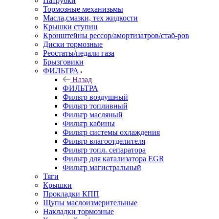
Патрубки
Тормозные механизьмы
Масла,смазки, тех жидкости
Крышки ступиц
Кронштейны рессор/амортизатров/стаб-ров
Диски тормозные
Реостаты/педали газа
Брызговики
ФИЛЬТРА
Назад
ФИЛЬТРА
Фильтр воздушный
Фильтр топливный
Фильтр масляный
Фильтр кабины
Фильтр системы охлаждения
Фильтр влагоотделителя
Фильтр топл. сепаратора
Фильтр для катализатора EGR
Фильтр магистральный
Тяги
Крышки
Прокладки КПП
Щупы маслоизмерительные
Накладки тормозные