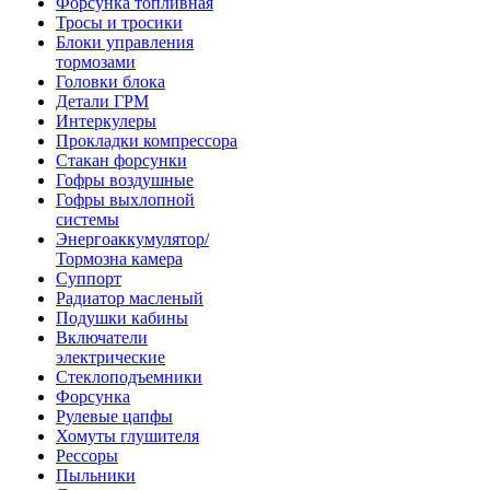
Форсунка топливная
Тросы и тросики
Блоки управления
тормозами
Головки блока
Детали ГРМ
Интеркулеры
Прокладки компрессора
Стакан форсунки
Гофры воздушные
Гофры выхлопной
системы
Энергоаккумулятор/
Тормозна камера
Суппорт
Радиатор масленый
Подушки кабины
Включатели
электрические
Стеклоподъемники
Форсунка
Рулевые цапфы
Хомуты глушителя
Рессоры
Пыльники