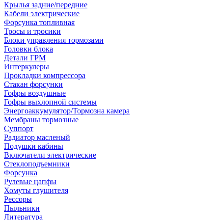
Крылья задние/передние
Кабели электрические
Форсунка топливная
Тросы и тросики
Блоки управления тормозами
Головки блока
Детали ГРМ
Интеркулеры
Прокладки компрессора
Стакан форсунки
Гофры воздушные
Гофры выхлопной системы
Энергоаккумулятор/Тормозна камера
Мембраны тормозные
Суппорт
Радиатор масленый
Подушки кабины
Включатели электрические
Стеклоподъемники
Форсунка
Рулевые цапфы
Хомуты глушителя
Рессоры
Пыльники
Литература