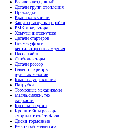
Ресивер воздушный
Детали групп отопления
Прокладки
Кран трансмисии
Защиты,заглушки,пробки
РМК модулятора
Хомуты интеркулера
Детали стартеров
Вискомуфты и
вентиляторы охлаждения
Насос кабины
Стабилизаторы
Детали рессор
Валы и шарниры
рулевых колонок
Клапана управления
Патрубки
Тормозные механизьмы
Масла,смазки, тех
жидкости
Крышки ступиц
Кронштейны рессор/
амортизатров/стаб-ров
Диски тормозные
Реостаты/педали газа