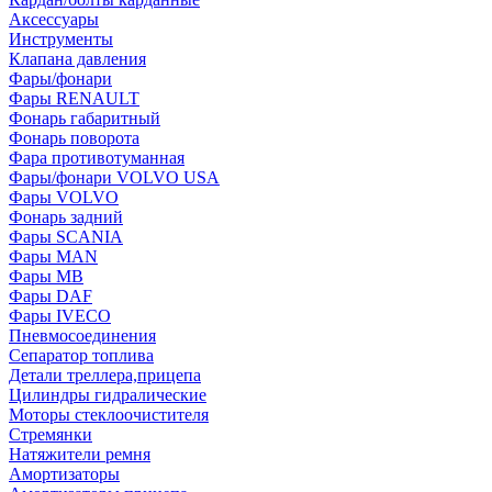
Аксессуары
Инструменты
Клапана давления
Фары/фонари
Фары RENAULT
Фонарь габаритный
Фонарь поворота
Фара противотуманная
Фары/фонари VOLVO USA
Фары VOLVO
Фонарь задний
Фары SCANIA
Фары MAN
Фары MB
Фары DAF
Фары IVECO
Пневмосоединения
Сепаратор топлива
Детали треллера,прицепа
Цилиндры гидралические
Моторы стеклоочистителя
Стремянки
Натяжители ремня
Амортизаторы