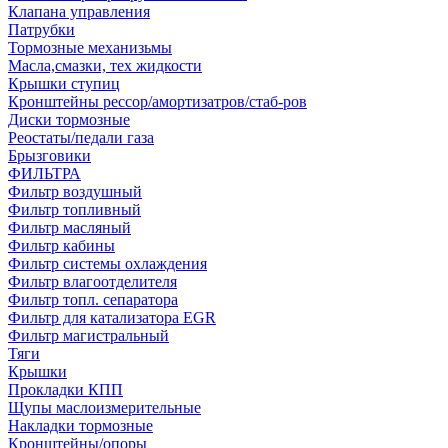
Клапана управления
Патрубки
Тормозные механизьмы
Масла,смазки, тех жидкости
Крышки ступиц
Кронштейны рессор/амортизатров/стаб-ров
Диски тормозные
Реостаты/педали газа
Брызговики
ФИЛЬТРА
Фильтр воздушный
Фильтр топливный
Фильтр масляный
Фильтр кабины
Фильтр системы охлаждения
Фильтр влагоотделителя
Фильтр топл. сепаратора
Фильтр для катализатора EGR
Фильтр магистральный
Тяги
Крышки
Прокладки КПП
Щупы маслоизмерительные
Накладки тормозные
Кронштейны/опоры