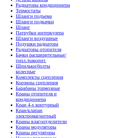
Радиаторы кондиционера
Термостаты
Шланги подъема
Шланги подкачки
Шланг
Патрубки интеркулера
Шланги воздушные
Подушки радиатора
Радиаторы отопителя
Бачки расширительные/
топл./накопит.
Шпильки/болты
колесные
Комплекты сцепления
Корзины сцепления
Барабаны тормозные
Краны отопителя и
кондиционера
Кран 4-х контурный
Кран/клапан
электромагнитный
Краны влагоотделители
Краны модуляторы
Краны регуляторы