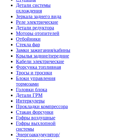
Детали системы
охлождения
Зеркала заднего вида
Реле электрические
Детали редуктора
Моторы отопителей
Отбойники
Стекла фар
Замки зажигания/кабины
Крылья задние/передние
Кабели электрические
Форсунка топливная
Тросы и тросики
Блоки управления
тормозами
Головки блока
Детали ГРМ
Интеркулеры
Прокладки компрессора
Стакан форсунки
Гофры воздушные
Гофры выхлопной
системы
Энергоаккумулятор/