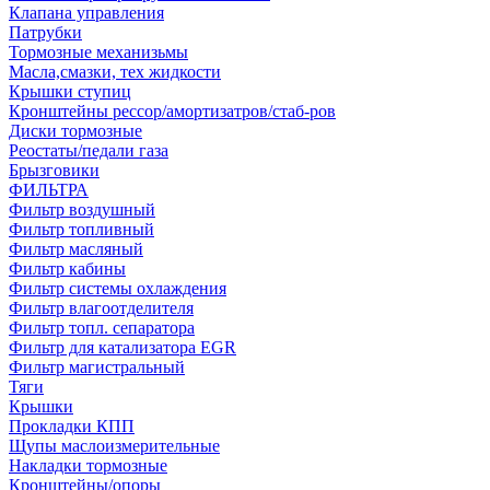
Клапана управления
Патрубки
Тормозные механизьмы
Масла,смазки, тех жидкости
Крышки ступиц
Кронштейны рессор/амортизатров/стаб-ров
Диски тормозные
Реостаты/педали газа
Брызговики
ФИЛЬТРА
Фильтр воздушный
Фильтр топливный
Фильтр масляный
Фильтр кабины
Фильтр системы охлаждения
Фильтр влагоотделителя
Фильтр топл. сепаратора
Фильтр для катализатора EGR
Фильтр магистральный
Тяги
Крышки
Прокладки КПП
Щупы маслоизмерительные
Накладки тормозные
Кронштейны/опоры