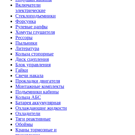
Включатели
электрические
Стеклоподъемники
Форсунка
Рулевые цапфы
Хомуты глушителя
Рессоры
Пыльники
Литература
Кольца стопорные
Диск сцепления
Блок управления
Гайки
Свечи накала
Прокладки двигателя
Монтажные комплекты
Подъемники кабины
Кольца АБС
Батарея аккумулярная
Охлаждающие жидкости
Охладители
Тяги реактивные
Обоймы
Краны тормозные и