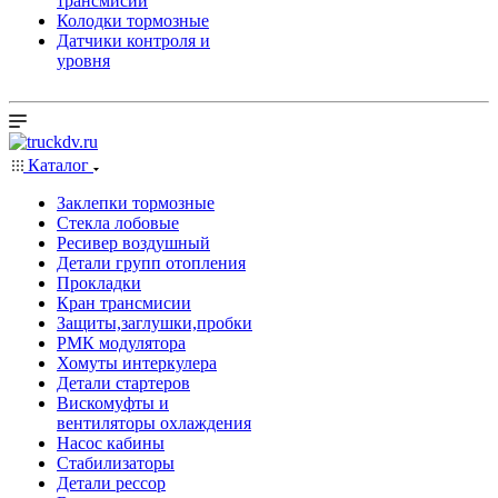
трансмисии
Колодки тормозные
Датчики контроля и
уровня
Каталог
Заклепки тормозные
Стекла лобовые
Ресивер воздушный
Детали групп отопления
Прокладки
Кран трансмисии
Защиты,заглушки,пробки
РМК модулятора
Хомуты интеркулера
Детали стартеров
Вискомуфты и
вентиляторы охлаждения
Насос кабины
Стабилизаторы
Детали рессор