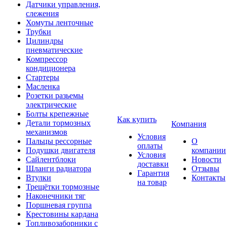
Датчики управления,
слежения
Хомуты ленточные
Трубки
Цилиндры
пневматические
Компрессор
кондиционера
Стартеры
Масленка
Розетки разьемы
электрические
Болты крепежные
Как купить
Детали тормозных
Компания
механизмов
Условия
Пальцы рессорные
О
оплаты
Подушки двигателя
компании
Условия
Сайлентблоки
Новости
доставки
Шланги радиатора
Отзывы
Гарантия
Втулки
Контакты
на товар
Трещётки тормозные
Наконечники тяг
Поршневая группа
Крестовины кардана
Топливозаборники с