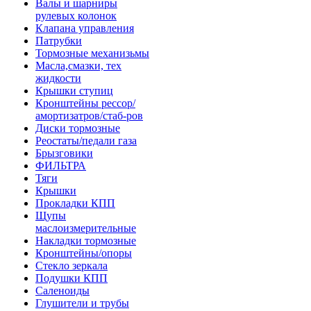
Валы и шарниры
рулевых колонок
Клапана управления
Патрубки
Тормозные механизьмы
Масла,смазки, тех
жидкости
Крышки ступиц
Кронштейны рессор/
амортизатров/стаб-ров
Диски тормозные
Реостаты/педали газа
Брызговики
ФИЛЬТРА
Тяги
Крышки
Прокладки КПП
Щупы
маслоизмерительные
Накладки тормозные
Кронштейны/опоры
Стекло зеркала
Подушки КПП
Саленоиды
Глушители и трубы