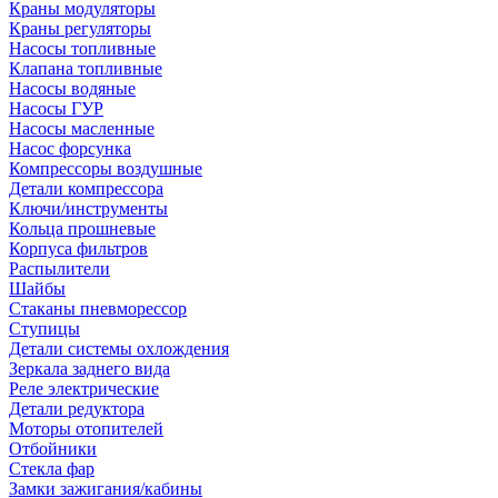
Краны модуляторы
Краны регуляторы
Насосы топливные
Клапана топливные
Насосы водяные
Насосы ГУР
Насосы масленные
Насос форсунка
Компрессоры воздушные
Детали компрессора
Ключи/инструменты
Кольца прошневые
Корпуса фильтров
Распылители
Шайбы
Стаканы пневморессор
Ступицы
Детали системы охлождения
Зеркала заднего вида
Реле электрические
Детали редуктора
Моторы отопителей
Отбойники
Стекла фар
Замки зажигания/кабины