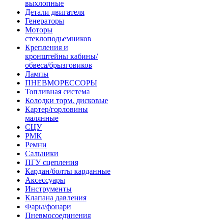
выхлопные
Детали двигателя
Генераторы
Моторы
стеклоподьемников
Крепления и
кронштейны кабины/
обвеса/брызговиков
Лампы
ПНЕВМОРЕССОРЫ
Топливная система
Колодки торм. дисковые
Картер/горловины
малянные
СЦУ
РМК
Ремни
Сальники
ПГУ сцепления
Кардан/болты карданные
Аксессуары
Инструменты
Клапана давления
Фары/фонари
Пневмосоединения