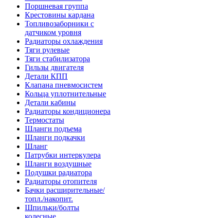
Поршневая группа
Крестовины кардана
Топливозаборники с
датчиком уровня
Радиаторы охлаждения
Тяги рулевые
Тяги стабилизатора
Гильзы двигателя
Детали КПП
Клапана пневмосистем
Кольца уплотнительные
Детали кабины
Радиаторы кондиционера
Термостаты
Шланги подъема
Шланги подкачки
Шланг
Патрубки интеркулера
Шланги воздушные
Подушки радиатора
Радиаторы отопителя
Бачки расширительные/
топл./накопит.
Шпильки/болты
колесные