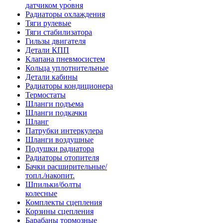
датчиком уровня
Радиаторы охлаждения
Тяги рулевые
Тяги стабилизатора
Гильзы двигателя
Детали КПП
Клапана пневмосистем
Кольца уплотнительные
Детали кабины
Радиаторы кондиционера
Термостаты
Шланги подъема
Шланги подкачки
Шланг
Патрубки интеркулера
Шланги воздушные
Подушки радиатора
Радиаторы отопителя
Бачки расширительные/
топл./накопит.
Шпильки/болты
колесные
Комплекты сцепления
Корзины сцепления
Барабаны тормозные