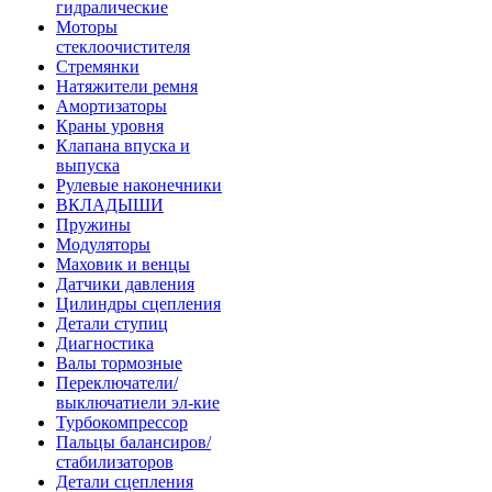
гидралические
Моторы
стеклоочистителя
Стремянки
Натяжители ремня
Амортизаторы
Краны уровня
Клапана впуска и
выпуска
Рулевые наконечники
ВКЛАДЫШИ
Пружины
Модуляторы
Маховик и венцы
Датчики давления
Цилиндры сцепления
Детали ступиц
Диагностика
Валы тормозные
Переключатели/
выключатиели эл-кие
Турбокомпрессор
Пальцы балансиров/
стабилизаторов
Детали сцепления