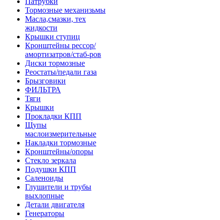
Патрубки
Тормозные механизьмы
Масла,смазки, тех
жидкости
Крышки ступиц
Кронштейны рессор/
амортизатров/стаб-ров
Диски тормозные
Реостаты/педали газа
Брызговики
ФИЛЬТРА
Тяги
Крышки
Прокладки КПП
Щупы
маслоизмерительные
Накладки тормозные
Кронштейны/опоры
Стекло зеркала
Подушки КПП
Саленоиды
Глушители и трубы
выхлопные
Детали двигателя
Генераторы