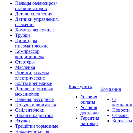
Пальцы балансиров/
стабилизаторов
Детали сцепления
Датчики управления,
слежения
Хомуты ленточные
Трубки
Цилиндры
пневматические
Компрессор
кондиционера
Стартеры
Масленка
Розетки разьемы
электрические
Болты крепежные
Как купить
Детали тормозных
Компания
механизмов
Условия
Пальцы рессорные
О
оплаты
Подушки двигателя
компании
Условия
Сайлентблоки
Новости
доставки
Шланги радиатора
Отзывы
Гарантия
Втулки
Контакты
на товар
Трещётки тормозные
Наконечники тяг