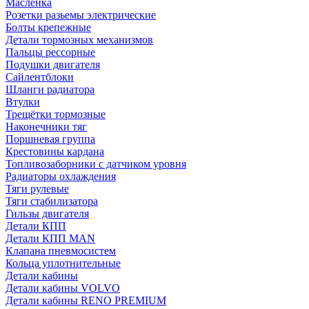
Масленка
Розетки разьемы электрические
Болты крепежные
Детали тормозных механизмов
Пальцы рессорные
Подушки двигателя
Сайлентблоки
Шланги радиатора
Втулки
Трещётки тормозные
Наконечники тяг
Поршневая группа
Крестовины кардана
Топливозаборники с датчиком уровня
Радиаторы охлаждения
Тяги рулевые
Тяги стабилизатора
Гильзы двигателя
Детали КПП
Детали КПП MAN
Клапана пневмосистем
Кольца уплотнительные
Детали кабины
Детали кабины VOLVO
Детали кабины RENO PREMIUM