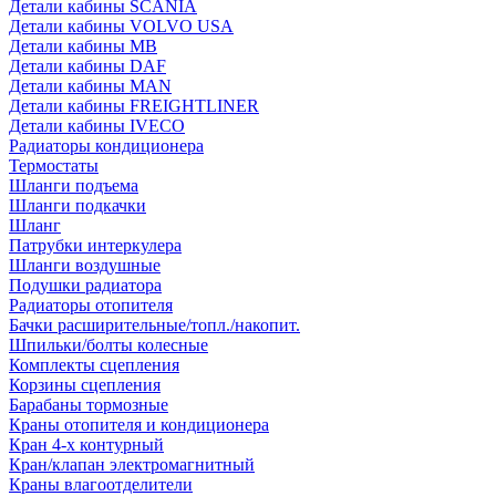
Детали кабины SCANIA
Детали кабины VOLVO USA
Детали кабины MB
Детали кабины DAF
Детали кабины MAN
Детали кабины FREIGHTLINER
Детали кабины IVECO
Радиаторы кондиционера
Термостаты
Шланги подъема
Шланги подкачки
Шланг
Патрубки интеркулера
Шланги воздушные
Подушки радиатора
Радиаторы отопителя
Бачки расширительные/топл./накопит.
Шпильки/болты колесные
Комплекты сцепления
Корзины сцепления
Барабаны тормозные
Краны отопителя и кондиционера
Кран 4-х контурный
Кран/клапан электромагнитный
Краны влагоотделители