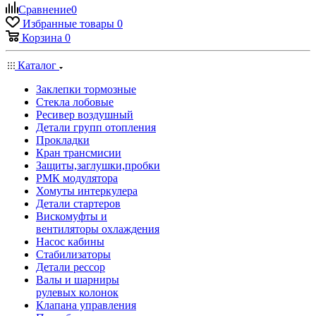
Сравнение
0
Избранные товары
0
Корзина
0
Каталог
Заклепки тормозные
Стекла лобовые
Ресивер воздушный
Детали групп отопления
Прокладки
Кран трансмисии
Защиты,заглушки,пробки
РМК модулятора
Хомуты интеркулера
Детали стартеров
Вискомуфты и
вентиляторы охлаждения
Насос кабины
Стабилизаторы
Детали рессор
Валы и шарниры
рулевых колонок
Клапана управления