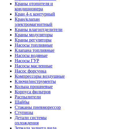
Краны отопителя и
кондиционера
Кран 4-х контурный
Кран/клапан
электромагнитный
Краны влагоотделители
Краны модуляторы
Краны регуляторы
Насосы топливные
Клапана топливные
Насосы водяные
Насосы ГУР
Насосы масленные
Насос форсунка
Компрессоры воздушные
Ключи/инструменты
Кольца прошневые
Корпуса фильтров
Распылители
Шайбы
Стаканы пневморессор
Ступицы
Детали системы
охлождения
Зеркала заднего вида