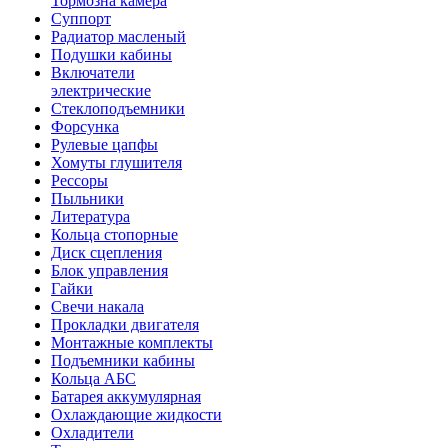
Тормозна камера
Суппорт
Радиатор масленый
Подушки кабины
Включатели
электрические
Стеклоподъемники
Форсунка
Рулевые цапфы
Хомуты глушителя
Рессоры
Пыльники
Литература
Кольца стопорные
Диск сцепления
Блок управления
Гайки
Свечи накала
Прокладки двигателя
Монтажные комплекты
Подъемники кабины
Кольца АБС
Батарея аккумулярная
Охлаждающие жидкости
Охладители