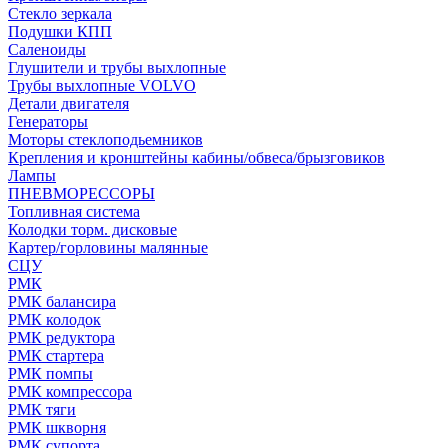
Стекло зеркала
Подушки КПП
Саленоиды
Глушители и трубы выхлопные
Трубы выхлопные VOLVO
Детали двигателя
Генераторы
Моторы стеклоподьемников
Крепления и кронштейны кабины/обвеса/брызговиков
Лампы
ПНЕВМОРЕССОРЫ
Топливная система
Колодки торм. дисковые
Картер/горловины малянные
СЦУ
РМК
РМК балансира
РМК колодок
РМК редуктора
РМК стартера
РМК помпы
РМК компрессора
РМК тяги
РМК шкворня
РМК супорта