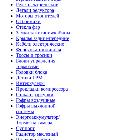
Реле электрические
Детали редуктора
Моторы отопителей
Отбойники
Стекла фар
Замки зажигания/кабины
Крылья задние/передние
Кабели электрические
Форсунка топливная
Тросы и тросики
Блоки управления
тормозами
Головки блока
Детали ГРМ
Интеркулеры
Прокладки компрессора
Стакан форсунки
Гофры воздушные
Гофры выхлопной
системы
Энергоаккумулятор/
Тормозна камера
Суппорт
Радиатор масленый
Подушки кабины