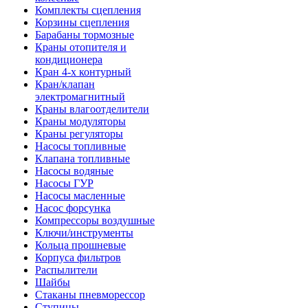
Комплекты сцепления
Корзины сцепления
Барабаны тормозные
Краны отопителя и
кондиционера
Кран 4-х контурный
Кран/клапан
электромагнитный
Краны влагоотделители
Краны модуляторы
Краны регуляторы
Насосы топливные
Клапана топливные
Насосы водяные
Насосы ГУР
Насосы масленные
Насос форсунка
Компрессоры воздушные
Ключи/инструменты
Кольца прошневые
Корпуса фильтров
Распылители
Шайбы
Стаканы пневморессор
Ступицы