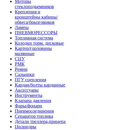
Моторы
стеклоподьемников
Крепления и
кронштейны кабины/
обвеса/брызговиков
Лампы
ПНЕВМОРЕССОРЫ
Топливная система
Колодки торм. дисковые
Картер/горловины
малянные
СЦУ
РМК
Ремни
Сальники
ПГУ сцепления
Кардан/болты карданные
Аксессуары
Инструменты
Клапана давления
Фары/фонари
Пневмосоединения
Сепаратор топлива
Детали треллера,прицепа
Цилиндры