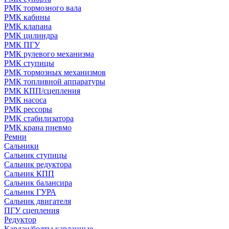
РМК тормозного вала
РМК кабины
РМК клапана
РМК цилиндра
РМК ПГУ
РМК рулевого механизма
РМК ступицы
РМК тормозных механизмов
РМК топливной аппаратуры
РМК КПП/сцепления
РМК насоса
РМК рессоры
РМК стабилизатора
РМК крана пневмо
Ремни
Сальники
Сальник ступицы
Сальник редуктора
Сальник КПП
Сальник балансира
Сальник ГУРА
Сальник двигателя
ПГУ сцепления
Редуктор
Кардан/болты карданные