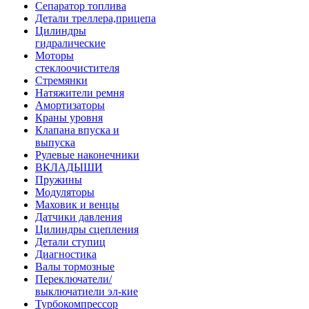
Сепаратор топлива
Детали треллера,прицепа
Цилиндры
гидралические
Моторы
стеклоочистителя
Стремянки
Натяжители ремня
Амортизаторы
Краны уровня
Клапана впуска и
выпуска
Рулевые наконечники
ВКЛАДЫШИ
Пружины
Модуляторы
Маховик и венцы
Датчики давления
Цилиндры сцепления
Детали ступиц
Диагностика
Валы тормозные
Переключатели/
выключатиели эл-кие
Турбокомпрессор