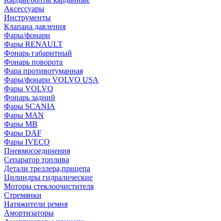
Аксессуары
Инструменты
Клапана давления
Фары/фонари
Фары RENAULT
Фонарь габаритный
Фонарь поворота
Фара противотуманная
Фары/фонари VOLVO USA
Фары VOLVO
Фонарь задний
Фары SCANIA
Фары MAN
Фары MB
Фары DAF
Фары IVECO
Пневмосоединения
Сепаратор топлива
Детали треллера,прицепа
Цилиндры гидралические
Моторы стеклоочистителя
Стремянки
Натяжители ремня
Амортизаторы