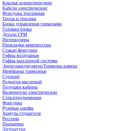
Крылья задние/передние
Кабели электрические
Форсунка топливная
Тросы и тросики
Блоки управления тормозами
Головки блока
Детали ГРМ
Интеркулеры
Прокладки компрессора
Стакан форсунки
Гофры воздушные
Гофры выхлопной системы
Энергоаккумулятор/Тормозна камера
Мембраны тормозные
Суппорт
Радиатор масленый
Подушки кабины
Включатели электрические
Стеклоподъемники
Форсунка
Рулевые цапфы
Хомуты глушителя
Рессоры
Пыльники
Литература