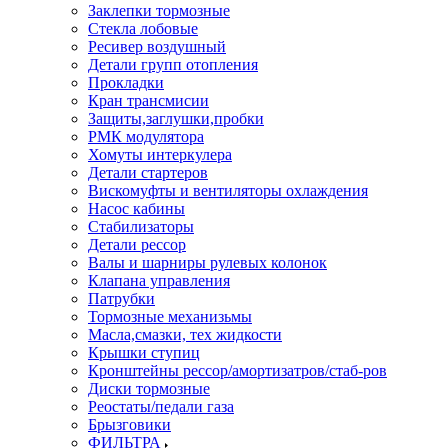
Заклепки тормозные
Стекла лобовые
Ресивер воздушный
Детали групп отопления
Прокладки
Кран трансмисии
Защиты,заглушки,пробки
РМК модулятора
Хомуты интеркулера
Детали стартеров
Вискомуфты и вентиляторы охлаждения
Насос кабины
Стабилизаторы
Детали рессор
Валы и шарниры рулевых колонок
Клапана управления
Патрубки
Тормозные механизьмы
Масла,смазки, тех жидкости
Крышки ступиц
Кронштейны рессор/амортизатров/стаб-ров
Диски тормозные
Реостаты/педали газа
Брызговики
ФИЛЬТРА