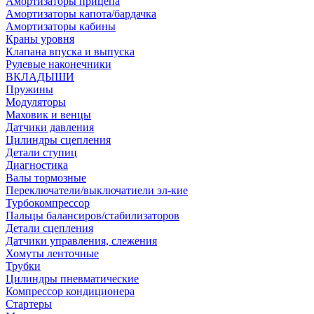
Амортизаторы прицепа
Амортизаторы капота/бардачка
Амортизаторы кабины
Краны уровня
Клапана впуска и выпуска
Рулевые наконечники
ВКЛАДЫШИ
Пружины
Модуляторы
Маховик и венцы
Датчики давления
Цилиндры сцепления
Детали ступиц
Диагностика
Валы тормозные
Переключатели/выключатиели эл-кие
Турбокомпрессор
Пальцы балансиров/стабилизаторов
Детали сцепления
Датчики управления, слежения
Хомуты ленточные
Трубки
Цилиндры пневматические
Компрессор кондиционера
Стартеры