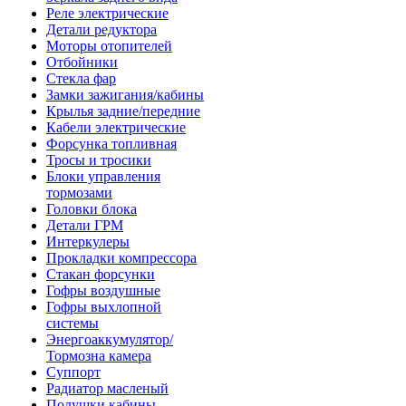
Реле электрические
Детали редуктора
Моторы отопителей
Отбойники
Стекла фар
Замки зажигания/кабины
Крылья задние/передние
Кабели электрические
Форсунка топливная
Тросы и тросики
Блоки управления
тормозами
Головки блока
Детали ГРМ
Интеркулеры
Прокладки компрессора
Стакан форсунки
Гофры воздушные
Гофры выхлопной
системы
Энергоаккумулятор/
Тормозна камера
Суппорт
Радиатор масленый
Подушки кабины