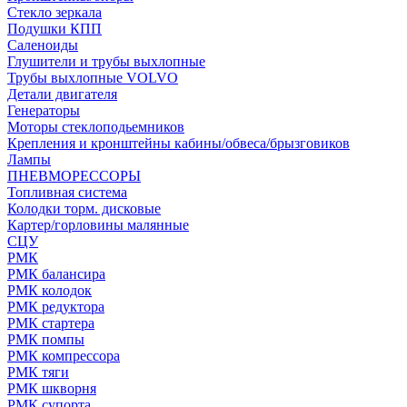
Стекло зеркала
Подушки КПП
Саленоиды
Глушители и трубы выхлопные
Трубы выхлопные VOLVO
Детали двигателя
Генераторы
Моторы стеклоподьемников
Крепления и кронштейны кабины/обвеса/брызговиков
Лампы
ПНЕВМОРЕССОРЫ
Топливная система
Колодки торм. дисковые
Картер/горловины малянные
СЦУ
РМК
РМК балансира
РМК колодок
РМК редуктора
РМК стартера
РМК помпы
РМК компрессора
РМК тяги
РМК шкворня
РМК супорта