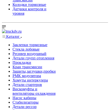
трансмисии
Колодки тормозные
Датчики контроля и
уровня
Каталог
Заклепки тормозные
Стекла лобовые
Ресивер воздушный
Детали групп отопления
Прокладки
Кран трансмисии
Защиты,заглушки,пробки
РМК модулятора
Хомуты интеркулера
Детали стартеров
Вискомуфты и
вентиляторы охлаждения
Насос кабины
Стабилизаторы
Детали рессор