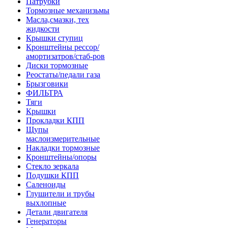
Патрубки
Тормозные механизьмы
Масла,смазки, тех
жидкости
Крышки ступиц
Кронштейны рессор/
амортизатров/стаб-ров
Диски тормозные
Реостаты/педали газа
Брызговики
ФИЛЬТРА
Тяги
Крышки
Прокладки КПП
Щупы
маслоизмерительные
Накладки тормозные
Кронштейны/опоры
Стекло зеркала
Подушки КПП
Саленоиды
Глушители и трубы
выхлопные
Детали двигателя
Генераторы