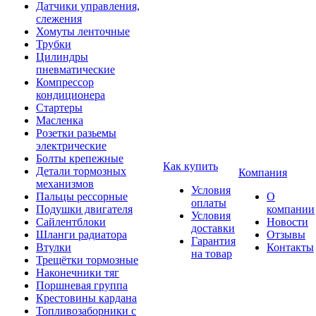
Датчики управления,
слежения
Хомуты ленточные
Трубки
Цилиндры
пневматические
Компрессор
кондиционера
Стартеры
Масленка
Розетки разьемы
электрические
Болты крепежные
Как купить
Детали тормозных
Компания
механизмов
Условия
Пальцы рессорные
О
оплаты
Подушки двигателя
компании
Условия
Сайлентблоки
Новости
доставки
Шланги радиатора
Отзывы
Гарантия
Втулки
Контакты
на товар
Трещётки тормозные
Наконечники тяг
Поршневая группа
Крестовины кардана
Топливозаборники с