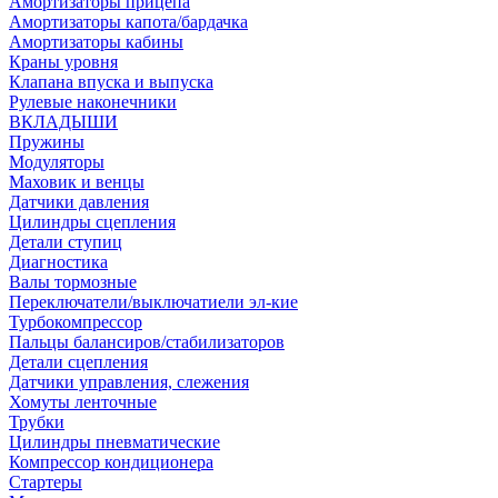
Амортизаторы прицепа
Амортизаторы капота/бардачка
Амортизаторы кабины
Краны уровня
Клапана впуска и выпуска
Рулевые наконечники
ВКЛАДЫШИ
Пружины
Модуляторы
Маховик и венцы
Датчики давления
Цилиндры сцепления
Детали ступиц
Диагностика
Валы тормозные
Переключатели/выключатиели эл-кие
Турбокомпрессор
Пальцы балансиров/стабилизаторов
Детали сцепления
Датчики управления, слежения
Хомуты ленточные
Трубки
Цилиндры пневматические
Компрессор кондиционера
Стартеры