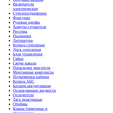
Включатели
электрические
Стеклоподъемники
Форсунка
Рулевые цапфы
Хомуты глушителя
Рессоры
Пыльники
Литература
Кольца стопорные
Диск сцепления
Блок управления
Гайки
Свечи накала
Прокладки двигателя
Монтажные комплекты
Подъемники кабины
Кольца АБС
Батарея аккумулярная
Охлаждающие жидкости
Охладители
Тяги реактивные
Обоймы
Краны тормозные и