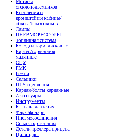
Моторы
стеклоподьемников
Крепления и
кронштейны кабины/
обвеса/брызговиков
Лампы
ПНЕВМОРЕССОРЫ
Топливная система
Колодки торм. дисковые
Картер/горловины
малянные
СЦУ
РМК
Ремни
Сальники
ПГУ сцепления
Кардан/болты карданные
Аксессуары
Инструменты
Клапана давления
Фары/фонари
Пневмосоединения
Сепаратор топлива
Детали треллера,прицепа
Цилиндры