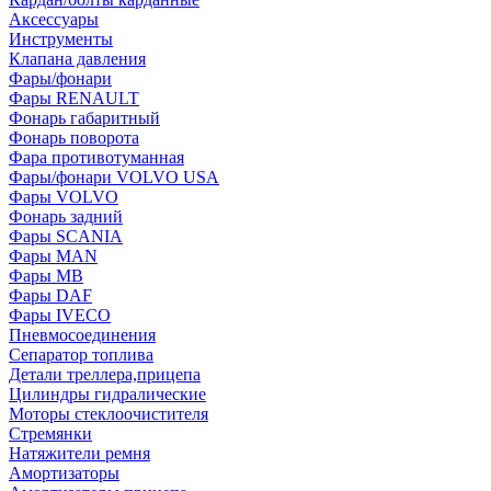
Аксессуары
Инструменты
Клапана давления
Фары/фонари
Фары RENAULT
Фонарь габаритный
Фонарь поворота
Фара противотуманная
Фары/фонари VOLVO USA
Фары VOLVO
Фонарь задний
Фары SCANIA
Фары MAN
Фары MB
Фары DAF
Фары IVECO
Пневмосоединения
Сепаратор топлива
Детали треллера,прицепа
Цилиндры гидралические
Моторы стеклоочистителя
Стремянки
Натяжители ремня
Амортизаторы