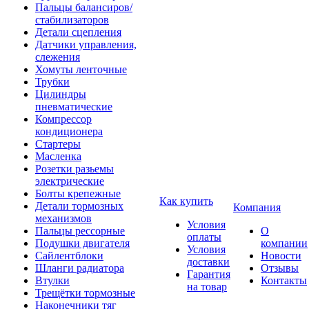
Пальцы балансиров/
стабилизаторов
Детали сцепления
Датчики управления,
слежения
Хомуты ленточные
Трубки
Цилиндры
пневматические
Компрессор
кондиционера
Стартеры
Масленка
Розетки разьемы
электрические
Болты крепежные
Как купить
Детали тормозных
Компания
механизмов
Условия
Пальцы рессорные
О
оплаты
Подушки двигателя
компании
Условия
Сайлентблоки
Новости
доставки
Шланги радиатора
Отзывы
Гарантия
Втулки
Контакты
на товар
Трещётки тормозные
Наконечники тяг