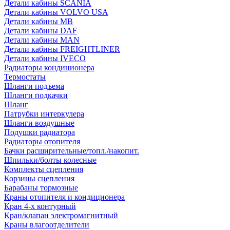
Детали кабины SCANIA
Детали кабины VOLVO USA
Детали кабины MB
Детали кабины DAF
Детали кабины MAN
Детали кабины FREIGHTLINER
Детали кабины IVECO
Радиаторы кондиционера
Термостаты
Шланги подъема
Шланги подкачки
Шланг
Патрубки интеркулера
Шланги воздушные
Подушки радиатора
Радиаторы отопителя
Бачки расширительные/топл./накопит.
Шпильки/болты колесные
Комплекты сцепления
Корзины сцепления
Барабаны тормозные
Краны отопителя и кондиционера
Кран 4-х контурный
Кран/клапан электромагнитный
Краны влагоотделители