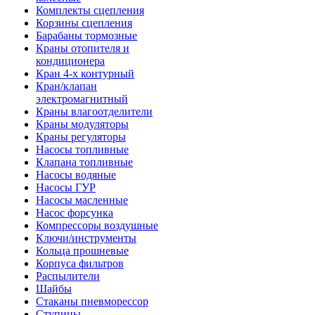
Комплекты сцепления
Корзины сцепления
Барабаны тормозные
Краны отопителя и
кондиционера
Кран 4-х контурный
Кран/клапан
электромагнитный
Краны влагоотделители
Краны модуляторы
Краны регуляторы
Насосы топливные
Клапана топливные
Насосы водяные
Насосы ГУР
Насосы масленные
Насос форсунка
Компрессоры воздушные
Ключи/инструменты
Кольца прошневые
Корпуса фильтров
Распылители
Шайбы
Стаканы пневморессор
Ступицы