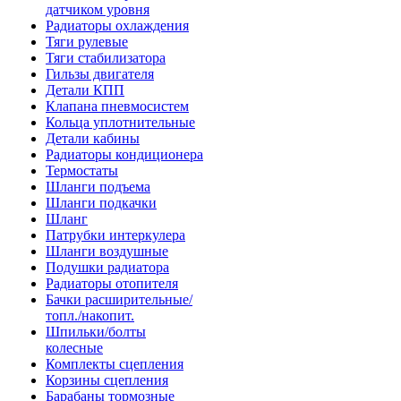
датчиком уровня
Радиаторы охлаждения
Тяги рулевые
Тяги стабилизатора
Гильзы двигателя
Детали КПП
Клапана пневмосистем
Кольца уплотнительные
Детали кабины
Радиаторы кондиционера
Термостаты
Шланги подъема
Шланги подкачки
Шланг
Патрубки интеркулера
Шланги воздушные
Подушки радиатора
Радиаторы отопителя
Бачки расширительные/
топл./накопит.
Шпильки/болты
колесные
Комплекты сцепления
Корзины сцепления
Барабаны тормозные