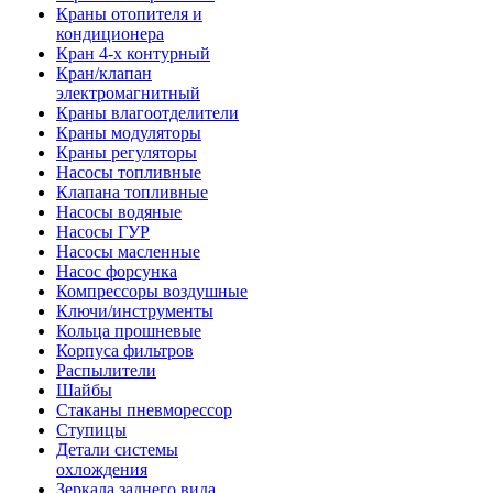
Краны отопителя и
кондиционера
Кран 4-х контурный
Кран/клапан
электромагнитный
Краны влагоотделители
Краны модуляторы
Краны регуляторы
Насосы топливные
Клапана топливные
Насосы водяные
Насосы ГУР
Насосы масленные
Насос форсунка
Компрессоры воздушные
Ключи/инструменты
Кольца прошневые
Корпуса фильтров
Распылители
Шайбы
Стаканы пневморессор
Ступицы
Детали системы
охлождения
Зеркала заднего вида