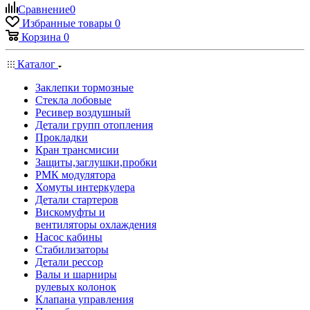
Сравнение
0
Избранные товары
0
Корзина
0
Каталог
Заклепки тормозные
Стекла лобовые
Ресивер воздушный
Детали групп отопления
Прокладки
Кран трансмисии
Защиты,заглушки,пробки
РМК модулятора
Хомуты интеркулера
Детали стартеров
Вискомуфты и
вентиляторы охлаждения
Насос кабины
Стабилизаторы
Детали рессор
Валы и шарниры
рулевых колонок
Клапана управления