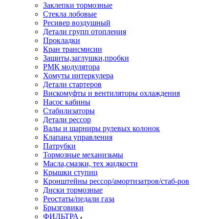
Заклепки тормозные
Стекла лобовые
Ресивер воздушный
Детали групп отопления
Прокладки
Кран трансмисии
Защиты,заглушки,пробки
РМК модулятора
Хомуты интеркулера
Детали стартеров
Вискомуфты и вентиляторы охлаждения
Насос кабины
Стабилизаторы
Детали рессор
Валы и шарниры рулевых колонок
Клапана управления
Патрубки
Тормозные механизьмы
Масла,смазки, тех жидкости
Крышки ступиц
Кронштейны рессор/амортизатров/стаб-ров
Диски тормозные
Реостаты/педали газа
Брызговики
ФИЛЬТРА