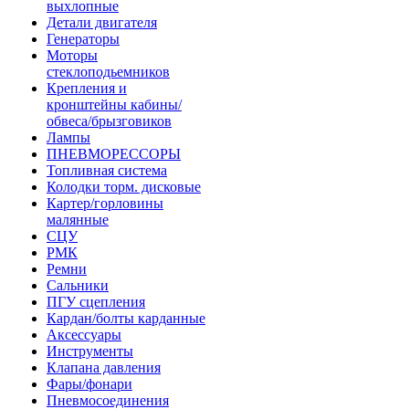
выхлопные
Детали двигателя
Генераторы
Моторы
стеклоподьемников
Крепления и
кронштейны кабины/
обвеса/брызговиков
Лампы
ПНЕВМОРЕССОРЫ
Топливная система
Колодки торм. дисковые
Картер/горловины
малянные
СЦУ
РМК
Ремни
Сальники
ПГУ сцепления
Кардан/болты карданные
Аксессуары
Инструменты
Клапана давления
Фары/фонари
Пневмосоединения