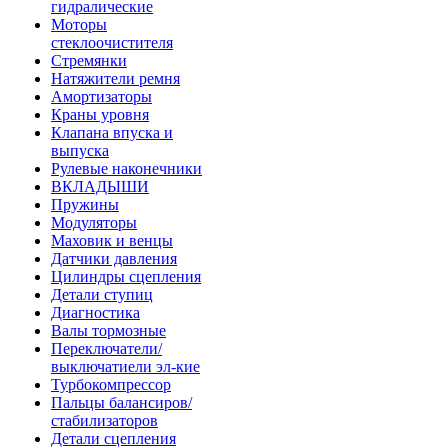
гидралические
Моторы
стеклоочистителя
Стремянки
Натяжители ремня
Амортизаторы
Краны уровня
Клапана впуска и
выпуска
Рулевые наконечники
ВКЛАДЫШИ
Пружины
Модуляторы
Маховик и венцы
Датчики давления
Цилиндры сцепления
Детали ступиц
Диагностика
Валы тормозные
Переключатели/
выключатиели эл-кие
Турбокомпрессор
Пальцы балансиров/
стабилизаторов
Детали сцепления