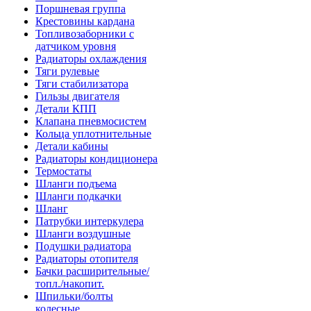
Поршневая группа
Крестовины кардана
Топливозаборники с
датчиком уровня
Радиаторы охлаждения
Тяги рулевые
Тяги стабилизатора
Гильзы двигателя
Детали КПП
Клапана пневмосистем
Кольца уплотнительные
Детали кабины
Радиаторы кондиционера
Термостаты
Шланги подъема
Шланги подкачки
Шланг
Патрубки интеркулера
Шланги воздушные
Подушки радиатора
Радиаторы отопителя
Бачки расширительные/
топл./накопит.
Шпильки/болты
колесные