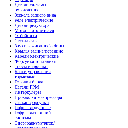
Детали системы
охлождения
Зеркала заднего вида
Реле электрические
Детали редуктора
Моторы отопителей
Отбойники
Стекла фар
Замки зажигания/кабины
Крылья задние/передние
Кабели электрические
Форсунка топливная
Тросы и тросики
Блоки управления
тормозами
Головки блока
Детали ГРМ
Интеркулеры
Прокладки компрессора
Стакан форсунки
Гофры воздушные
Гофры выхлопной
системы
Энергоаккумулятор/