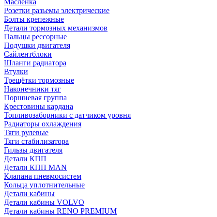
Масленка
Розетки разьемы электрические
Болты крепежные
Детали тормозных механизмов
Пальцы рессорные
Подушки двигателя
Сайлентблоки
Шланги радиатора
Втулки
Трещётки тормозные
Наконечники тяг
Поршневая группа
Крестовины кардана
Топливозаборники с датчиком уровня
Радиаторы охлаждения
Тяги рулевые
Тяги стабилизатора
Гильзы двигателя
Детали КПП
Детали КПП MAN
Клапана пневмосистем
Кольца уплотнительные
Детали кабины
Детали кабины VOLVO
Детали кабины RENO PREMIUM