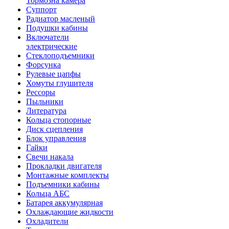
Тормозна камера
Суппорт
Радиатор масленый
Подушки кабины
Включатели
электрические
Стеклоподъемники
Форсунка
Рулевые цапфы
Хомуты глушителя
Рессоры
Пыльники
Литература
Кольца стопорные
Диск сцепления
Блок управления
Гайки
Свечи накала
Прокладки двигателя
Монтажные комплекты
Подъемники кабины
Кольца АБС
Батарея аккумулярная
Охлаждающие жидкости
Охладители