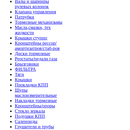
Валы и шарниры
рулевых колонок
Клапана управления
Патрубки
Тормозные механизьмы
Масла,смазки, тех
жидкости
Крышки ступиц
Кронштейны рессор/
амортизатров/стаб-ров
Диски тормозные
Реостаты/педали газа
Брызговики
ФИЛЬТРА
Тяги
Крышки
Прокладки КПП
Щупы
маслоизмерительные
Накладки тормозные
Кронштейны/опоры
Стекло зеркала
Подушки КПП
Саленоиды
Глушители и трубы