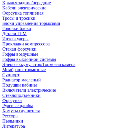
Крылья задние/передние
Кабели электрические
Форсунка топливная
Тросы и тросики
Блоки управления тормозами
Головки блока
Детали ГРМ
Интеркулеры
Прокладки компрессора
Стакан форсунки
Гофры воздушные
Гофры выхлопной системы
Энергоаккумулятор/Тормозна камера
Мембраны тормозные
Суппорт
Радиатор масленый
Подушки кабины
Включатели электрические
Стеклоподъемники
Форсунка
Рулевые цапфы
Хомуты глушителя
Рессоры
Пыльники
Литература