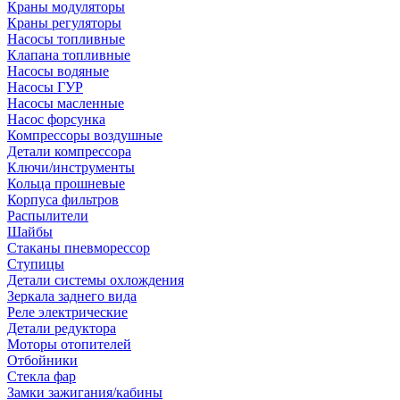
Краны модуляторы
Краны регуляторы
Насосы топливные
Клапана топливные
Насосы водяные
Насосы ГУР
Насосы масленные
Насос форсунка
Компрессоры воздушные
Детали компрессора
Ключи/инструменты
Кольца прошневые
Корпуса фильтров
Распылители
Шайбы
Стаканы пневморессор
Ступицы
Детали системы охлождения
Зеркала заднего вида
Реле электрические
Детали редуктора
Моторы отопителей
Отбойники
Стекла фар
Замки зажигания/кабины