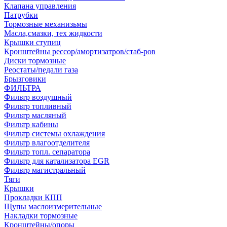
Клапана управления
Патрубки
Тормозные механизьмы
Масла,смазки, тех жидкости
Крышки ступиц
Кронштейны рессор/амортизатров/стаб-ров
Диски тормозные
Реостаты/педали газа
Брызговики
ФИЛЬТРА
Фильтр воздушный
Фильтр топливный
Фильтр масляный
Фильтр кабины
Фильтр системы охлаждения
Фильтр влагоотделителя
Фильтр топл. сепаратора
Фильтр для катализатора EGR
Фильтр магистральный
Тяги
Крышки
Прокладки КПП
Щупы маслоизмерительные
Накладки тормозные
Кронштейны/опоры