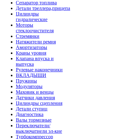
Сепаратор топлива
Детали треллера,прицепа
Цилиндры
гидралические
Моторы
стеклоочистителя
Стремянки
Натяжители ремня
Амортизаторы
Краны уровня
Клапана впуска и
выпуска
Рулевые наконечники
ВКЛАДЫШИ
Пружины
Модуляторы
Маховик и венцы
Датчики давления
Цилиндры сцепления
Детали ступиц
Диагностика
Валы тормозные
Переключатели/
выключатиели эл-кие
Турбокомпрессор