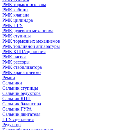
РМК тормозного вала
РМК кабины
РМК клапана
РМК цилиндра
РМК ПГУ
РМК рулевого механизма
РМК ступицы
РМК тормозных механизмов
РМК топливной аппаратуры
РМК КПП/сцепления
РМК насоса
РМК рессоры
РМК стабилизатора
РМК крана пневмо
Ремни
Сальники
Сальник ступицы
Сальник редуктора
Сальник КПП
Сальник балансира
Сальник ГУРА
Сальник двигателя
ПГУ сцепления
Редуктор
Кардан/болты карданные