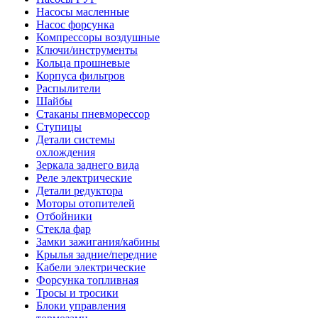
Насосы масленные
Насос форсунка
Компрессоры воздушные
Ключи/инструменты
Кольца прошневые
Корпуса фильтров
Распылители
Шайбы
Стаканы пневморессор
Ступицы
Детали системы
охлождения
Зеркала заднего вида
Реле электрические
Детали редуктора
Моторы отопителей
Отбойники
Стекла фар
Замки зажигания/кабины
Крылья задние/передние
Кабели электрические
Форсунка топливная
Тросы и тросики
Блоки управления