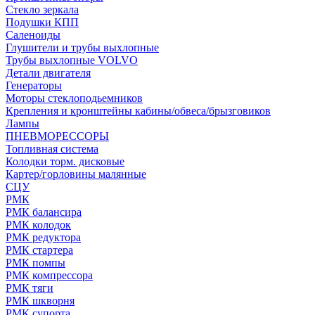
Стекло зеркала
Подушки КПП
Саленоиды
Глушители и трубы выхлопные
Трубы выхлопные VOLVO
Детали двигателя
Генераторы
Моторы стеклоподьемников
Крепления и кронштейны кабины/обвеса/брызговиков
Лампы
ПНЕВМОРЕССОРЫ
Топливная система
Колодки торм. дисковые
Картер/горловины малянные
СЦУ
РМК
РМК балансира
РМК колодок
РМК редуктора
РМК стартера
РМК помпы
РМК компрессора
РМК тяги
РМК шкворня
РМК супорта