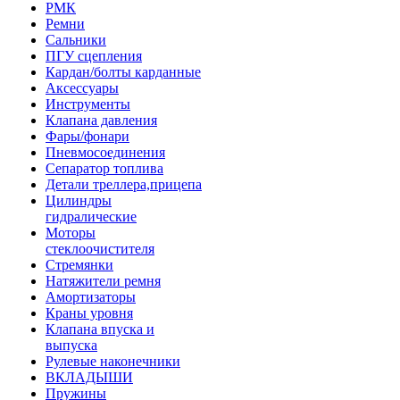
РМК
Ремни
Сальники
ПГУ сцепления
Кардан/болты карданные
Аксессуары
Инструменты
Клапана давления
Фары/фонари
Пневмосоединения
Сепаратор топлива
Детали треллера,прицепа
Цилиндры
гидралические
Моторы
стеклоочистителя
Стремянки
Натяжители ремня
Амортизаторы
Краны уровня
Клапана впуска и
выпуска
Рулевые наконечники
ВКЛАДЫШИ
Пружины