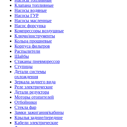
Насосы топливные
Клапана топливные
Насосы водяные
Насосы ГУР
Насосы масленные
Насос форсунка
Компрессоры воздушные
Ключи/инструменты
Кольца прошневые
Корпуса фильтров
Распылители
Шайбы
Стаканы пневморессор
Ступицы
Детали системы
охлождения
Зеркала заднего вида
Реле электрические
Детали редуктора
Моторы отопителей
Отбойники
Стекла фар
Замки зажигания/кабины
Крылья задние/передние
Кабели электрические