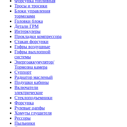
Форсунка топливная
Тросы и тросики
Блоки управления
тормозами
Головки блока
Детали ГРМ
Интеркулеры
Прокладки компрессора
Стакан форсунки
Гофры воздушные
Гофры выхлопной
системы
Энергоаккумулятор/
Тормозна камера
Суппорт
Радиатор масленый
Подушки кабины
Включатели
электрические
Стеклоподъемники
Форсунка
Рулевые цапфы
Хомуты глушителя
Рессоры
Пыльники