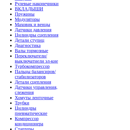
Рулевые наконечники
ВКЛАДЫШИ
Пружины
Модуляторы
Маховик и венцы
Датчики давления
Цилиндры сцепления
Детали ступиц
Диагностика
Валы тормозные
Переключатели/
выключатиели эл-кие
Турбокомпрессор
Пальцы балансиров/
стабилизаторов
Детали сцепления
Датчики управления,
слежения
Хомуты ленточные
Трубки
Цилиндры
пневматические
Компрессор
кондиционера
Стартеры