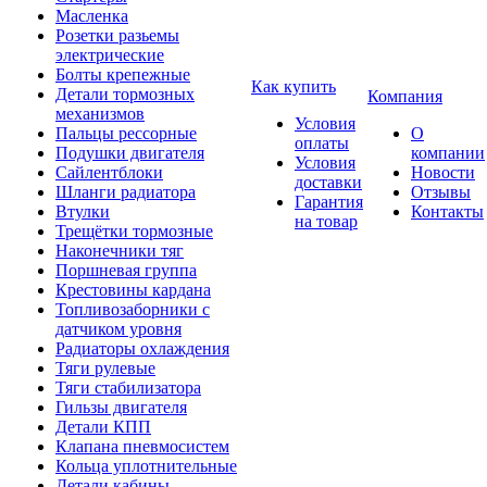
Масленка
Розетки разьемы
электрические
Болты крепежные
Как купить
Детали тормозных
Компания
механизмов
Условия
Пальцы рессорные
О
оплаты
Подушки двигателя
компании
Условия
Сайлентблоки
Новости
доставки
Шланги радиатора
Отзывы
Гарантия
Втулки
Контакты
на товар
Трещётки тормозные
Наконечники тяг
Поршневая группа
Крестовины кардана
Топливозаборники с
датчиком уровня
Радиаторы охлаждения
Тяги рулевые
Тяги стабилизатора
Гильзы двигателя
Детали КПП
Клапана пневмосистем
Кольца уплотнительные
Детали кабины