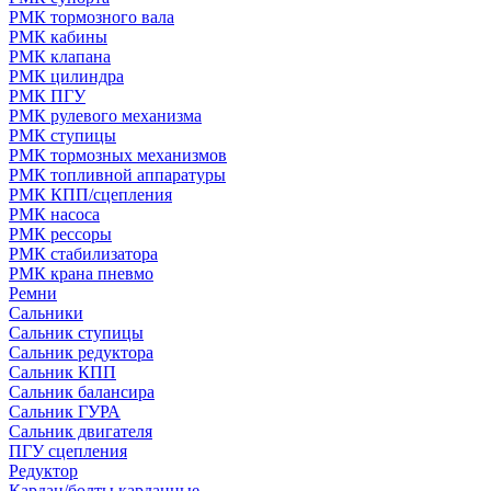
РМК тормозного вала
РМК кабины
РМК клапана
РМК цилиндра
РМК ПГУ
РМК рулевого механизма
РМК ступицы
РМК тормозных механизмов
РМК топливной аппаратуры
РМК КПП/сцепления
РМК насоса
РМК рессоры
РМК стабилизатора
РМК крана пневмо
Ремни
Сальники
Сальник ступицы
Сальник редуктора
Сальник КПП
Сальник балансира
Сальник ГУРА
Сальник двигателя
ПГУ сцепления
Редуктор
Кардан/болты карданные