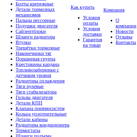
Болты крепежные
Как купить
Детали тормозных
Компания
механизмов
Условия
Пальцы рессорные
О
оплаты
Подушки двигателя
компании
Условия
Сайлентблоки
Новости
доставки
Шланги радиатора
Отзывы
Гарантия
Втулки
Контакты
на товар
Трещётки тормозные
Наконечники тяг
Поршневая группа
Крестовины кардана
Топливозаборники с
датчиком уровня
Радиаторы охлаждения
Тяги рулевые
Тяги стабилизатора
Гильзы двигателя
Детали КПП
Клапана пневмосистем
Кольца уплотнительные
Детали кабины
Радиаторы кондиционера
Термостаты
Шланги подъема