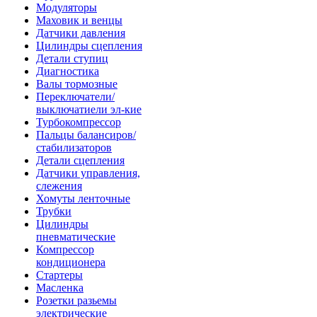
Модуляторы
Маховик и венцы
Датчики давления
Цилиндры сцепления
Детали ступиц
Диагностика
Валы тормозные
Переключатели/
выключатиели эл-кие
Турбокомпрессор
Пальцы балансиров/
стабилизаторов
Детали сцепления
Датчики управления,
слежения
Хомуты ленточные
Трубки
Цилиндры
пневматические
Компрессор
кондиционера
Стартеры
Масленка
Розетки разьемы
электрические