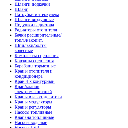
Шланги подкачки
Шланг
Патрубки интеркулера
Шланги воздушные
Подушки радиатора
Радиаторы отопителя
Бачки расширительные/
топл./накопит.
Шпильки/болты
колесные
Комплекты сцепления
Корзины сцепления
Барабаны тормозные
Краны отопителя и
кондиционера
Кран 4-х контурный
Кран/клапан
электромагнитный
Краны влагоотделители
Краны модуляторы
Краны регуляторы
Насосы топливные
Клапана топливные
Насосы водяные
Насосы ГУР