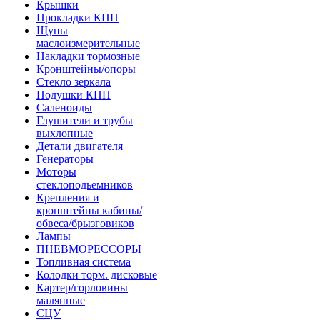
Крышки
Прокладки КПП
Щупы
маслоизмерительные
Накладки тормозные
Кронштейны/опоры
Стекло зеркала
Подушки КПП
Саленоиды
Глушители и трубы
выхлопные
Детали двигателя
Генераторы
Моторы
стеклоподьемников
Крепления и
кронштейны кабины/
обвеса/брызговиков
Лампы
ПНЕВМОРЕССОРЫ
Топливная система
Колодки торм. дисковые
Картер/горловины
малянные
СЦУ