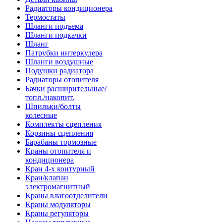
Радиаторы кондиционера
Термостаты
Шланги подъема
Шланги подкачки
Шланг
Патрубки интеркулера
Шланги воздушные
Подушки радиатора
Радиаторы отопителя
Бачки расширительные/
топл./накопит.
Шпильки/болты
колесные
Комплекты сцепления
Корзины сцепления
Барабаны тормозные
Краны отопителя и
кондиционера
Кран 4-х контурный
Кран/клапан
электромагнитный
Краны влагоотделители
Краны модуляторы
Краны регуляторы