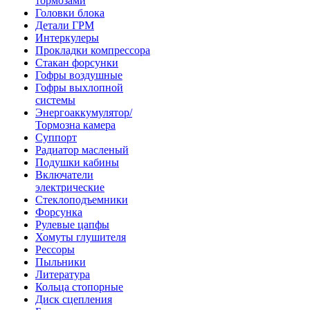
тормозами
Головки блока
Детали ГРМ
Интеркулеры
Прокладки компрессора
Стакан форсунки
Гофры воздушные
Гофры выхлопной
системы
Энергоаккумулятор/
Тормозна камера
Суппорт
Радиатор масленый
Подушки кабины
Включатели
электрические
Стеклоподъемники
Форсунка
Рулевые цапфы
Хомуты глушителя
Рессоры
Пыльники
Литература
Кольца стопорные
Диск сцепления