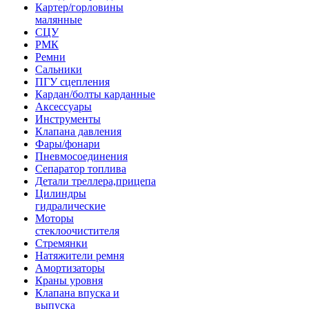
Картер/горловины
малянные
СЦУ
РМК
Ремни
Сальники
ПГУ сцепления
Кардан/болты карданные
Аксессуары
Инструменты
Клапана давления
Фары/фонари
Пневмосоединения
Сепаратор топлива
Детали треллера,прицепа
Цилиндры
гидралические
Моторы
стеклоочистителя
Стремянки
Натяжители ремня
Амортизаторы
Краны уровня
Клапана впуска и
выпуска