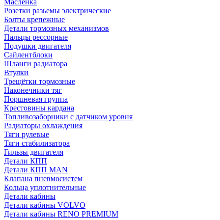
Масленка
Розетки разьемы электрические
Болты крепежные
Детали тормозных механизмов
Пальцы рессорные
Подушки двигателя
Сайлентблоки
Шланги радиатора
Втулки
Трещётки тормозные
Наконечники тяг
Поршневая группа
Крестовины кардана
Топливозаборники с датчиком уровня
Радиаторы охлаждения
Тяги рулевые
Тяги стабилизатора
Гильзы двигателя
Детали КПП
Детали КПП MAN
Клапана пневмосистем
Кольца уплотнительные
Детали кабины
Детали кабины VOLVO
Детали кабины RENO PREMIUM