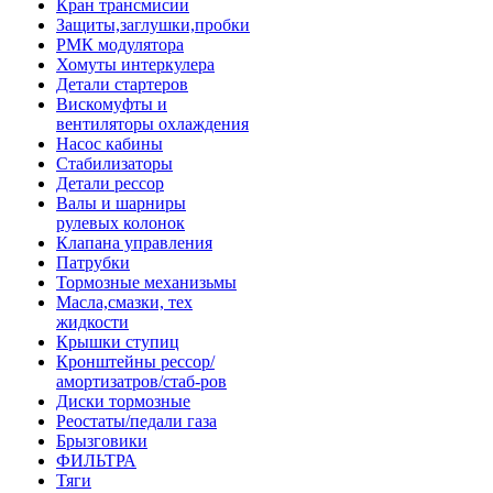
Кран трансмисии
Защиты,заглушки,пробки
РМК модулятора
Хомуты интеркулера
Детали стартеров
Вискомуфты и
вентиляторы охлаждения
Насос кабины
Стабилизаторы
Детали рессор
Валы и шарниры
рулевых колонок
Клапана управления
Патрубки
Тормозные механизьмы
Масла,смазки, тех
жидкости
Крышки ступиц
Кронштейны рессор/
амортизатров/стаб-ров
Диски тормозные
Реостаты/педали газа
Брызговики
ФИЛЬТРА
Тяги