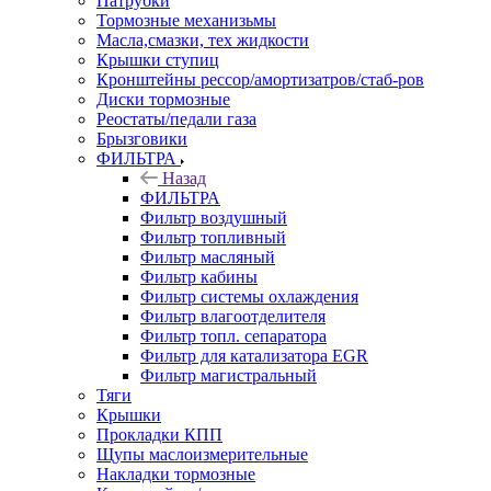
Патрубки
Тормозные механизьмы
Масла,смазки, тех жидкости
Крышки ступиц
Кронштейны рессор/амортизатров/стаб-ров
Диски тормозные
Реостаты/педали газа
Брызговики
ФИЛЬТРА
Назад
ФИЛЬТРА
Фильтр воздушный
Фильтр топливный
Фильтр масляный
Фильтр кабины
Фильтр системы охлаждения
Фильтр влагоотделителя
Фильтр топл. сепаратора
Фильтр для катализатора EGR
Фильтр магистральный
Тяги
Крышки
Прокладки КПП
Щупы маслоизмерительные
Накладки тормозные