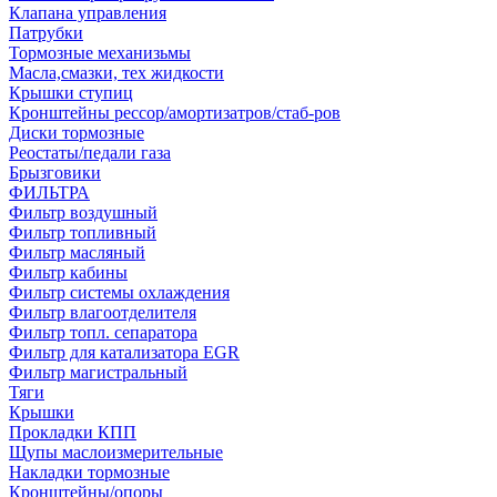
Клапана управления
Патрубки
Тормозные механизьмы
Масла,смазки, тех жидкости
Крышки ступиц
Кронштейны рессор/амортизатров/стаб-ров
Диски тормозные
Реостаты/педали газа
Брызговики
ФИЛЬТРА
Фильтр воздушный
Фильтр топливный
Фильтр масляный
Фильтр кабины
Фильтр системы охлаждения
Фильтр влагоотделителя
Фильтр топл. сепаратора
Фильтр для катализатора EGR
Фильтр магистральный
Тяги
Крышки
Прокладки КПП
Щупы маслоизмерительные
Накладки тормозные
Кронштейны/опоры