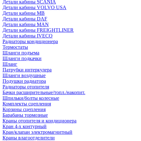
Детали кабины SCANIA
Детали кабины VOLVO USA
Детали кабины MB
Детали кабины DAF
Детали кабины MAN
Детали кабины FREIGHTLINER
Детали кабины IVECO
Радиаторы кондиционера
Термостаты
Шланги подъема
Шланги подкачки
Шланг
Патрубки интеркулера
Шланги воздушные
Подушки радиатора
Радиаторы отопителя
Бачки расширительные/топл./накопит.
Шпильки/болты колесные
Комплекты сцепления
Корзины сцепления
Барабаны тормозные
Краны отопителя и кондиционера
Кран 4-х контурный
Кран/клапан электромагнитный
Краны влагоотделители