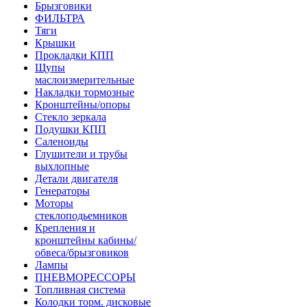
Брызговики
ФИЛЬТРА
Тяги
Крышки
Прокладки КПП
Щупы
маслоизмерительные
Накладки тормозные
Кронштейны/опоры
Стекло зеркала
Подушки КПП
Саленоиды
Глушители и трубы
выхлопные
Детали двигателя
Генераторы
Моторы
стеклоподьемников
Крепления и
кронштейны кабины/
обвеса/брызговиков
Лампы
ПНЕВМОРЕССОРЫ
Топливная система
Колодки торм. дисковые