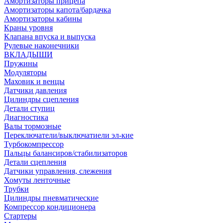
Амортизаторы прицепа
Амортизаторы капота/бардачка
Амортизаторы кабины
Краны уровня
Клапана впуска и выпуска
Рулевые наконечники
ВКЛАДЫШИ
Пружины
Модуляторы
Маховик и венцы
Датчики давления
Цилиндры сцепления
Детали ступиц
Диагностика
Валы тормозные
Переключатели/выключатиели эл-кие
Турбокомпрессор
Пальцы балансиров/стабилизаторов
Детали сцепления
Датчики управления, слежения
Хомуты ленточные
Трубки
Цилиндры пневматические
Компрессор кондиционера
Стартеры