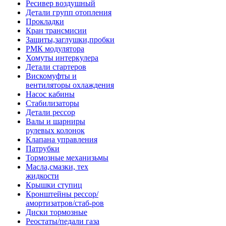
Ресивер воздушный
Детали групп отопления
Прокладки
Кран трансмисии
Защиты,заглушки,пробки
РМК модулятора
Хомуты интеркулера
Детали стартеров
Вискомуфты и
вентиляторы охлаждения
Насос кабины
Стабилизаторы
Детали рессор
Валы и шарниры
рулевых колонок
Клапана управления
Патрубки
Тормозные механизьмы
Масла,смазки, тех
жидкости
Крышки ступиц
Кронштейны рессор/
амортизатров/стаб-ров
Диски тормозные
Реостаты/педали газа