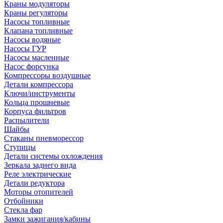
Краны модуляторы
Краны регуляторы
Насосы топливные
Клапана топливные
Насосы водяные
Насосы ГУР
Насосы масленные
Насос форсунка
Компрессоры воздушные
Детали компрессора
Ключи/инструменты
Кольца прошневые
Корпуса фильтров
Распылители
Шайбы
Стаканы пневморессор
Ступицы
Детали системы охлождения
Зеркала заднего вида
Реле электрические
Детали редуктора
Моторы отопителей
Отбойники
Стекла фар
Замки зажигания/кабины