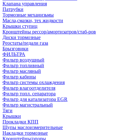
Клапана управления
Патрубки
Тормозные механизьмы
Масла,смазки, тех жидкости
Крышки ступиц
Кронштейны рессор/амортизатров/стаб-ров
Диски тормозные
Реостаты/педали газа
Брызговики
ФИЛЬТРА
Фильтр воздушный
Фильтр топливный
Фильтр масляный
Фильтр кабины
Фильтр системы охлаждения
Фильтр влагоотделителя
Фильтр топл. сепаратора
Фильтр для катализатора EGR
Фильтр магистральный
Тяги
Крышки
Прокладки КПП
Щупы маслоизмерительные
Накладки тормозные
Кронштейны/опоры