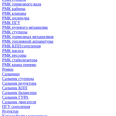
РМК тормозного вала
РМК кабины
РМК клапана
РМК цилиндра
РМК ПГУ
РМК рулевого механизма
РМК ступицы
РМК тормозных механизмов
РМК топливной аппаратуры
РМК КПП/сцепления
РМК насоса
РМК рессоры
РМК стабилизатора
РМК крана пневмо
Ремни
Сальники
Сальник ступицы
Сальник редуктора
Сальник КПП
Сальник балансира
Сальник ГУРА
Сальник двигателя
ПГУ сцепления
Редуктор
Кардан/болты карданные