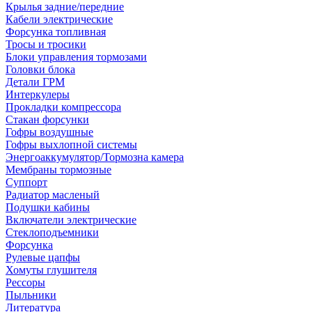
Крылья задние/передние
Кабели электрические
Форсунка топливная
Тросы и тросики
Блоки управления тормозами
Головки блока
Детали ГРМ
Интеркулеры
Прокладки компрессора
Стакан форсунки
Гофры воздушные
Гофры выхлопной системы
Энергоаккумулятор/Тормозна камера
Мембраны тормозные
Суппорт
Радиатор масленый
Подушки кабины
Включатели электрические
Стеклоподъемники
Форсунка
Рулевые цапфы
Хомуты глушителя
Рессоры
Пыльники
Литература