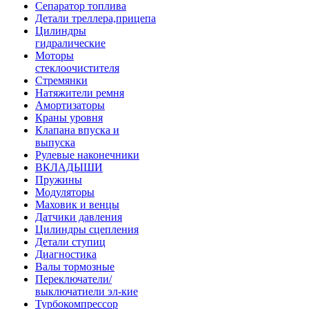
Сепаратор топлива
Детали треллера,прицепа
Цилиндры
гидралические
Моторы
стеклоочистителя
Стремянки
Натяжители ремня
Амортизаторы
Краны уровня
Клапана впуска и
выпуска
Рулевые наконечники
ВКЛАДЫШИ
Пружины
Модуляторы
Маховик и венцы
Датчики давления
Цилиндры сцепления
Детали ступиц
Диагностика
Валы тормозные
Переключатели/
выключатиели эл-кие
Турбокомпрессор