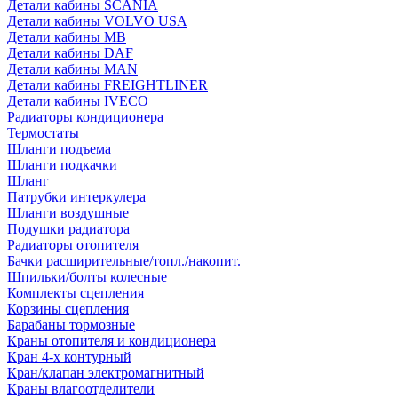
Детали кабины SCANIA
Детали кабины VOLVO USA
Детали кабины MB
Детали кабины DAF
Детали кабины MAN
Детали кабины FREIGHTLINER
Детали кабины IVECO
Радиаторы кондиционера
Термостаты
Шланги подъема
Шланги подкачки
Шланг
Патрубки интеркулера
Шланги воздушные
Подушки радиатора
Радиаторы отопителя
Бачки расширительные/топл./накопит.
Шпильки/болты колесные
Комплекты сцепления
Корзины сцепления
Барабаны тормозные
Краны отопителя и кондиционера
Кран 4-х контурный
Кран/клапан электромагнитный
Краны влагоотделители