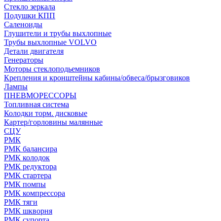
Стекло зеркала
Подушки КПП
Саленоиды
Глушители и трубы выхлопные
Трубы выхлопные VOLVO
Детали двигателя
Генераторы
Моторы стеклоподьемников
Крепления и кронштейны кабины/обвеса/брызговиков
Лампы
ПНЕВМОРЕССОРЫ
Топливная система
Колодки торм. дисковые
Картер/горловины малянные
СЦУ
РМК
РМК балансира
РМК колодок
РМК редуктора
РМК стартера
РМК помпы
РМК компрессора
РМК тяги
РМК шкворня
РМК супорта