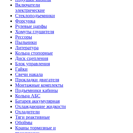
Включатели
электрические
Стеклоподъемники
Форсунка
Рулевые цапфы
Хомуты глушителя
Рессоры
Пыльники
Литература
Кольца стопорные
Диск сцепления
Блок управления
Гайки
Свечи накала
Прокладки двигателя
Монтажные комплекты
Подъемники кабины
Кольца АБС
Батарея аккумулярная
Охлаждающие жидкости
Охладители
Тяги реактивные
Обоймы
Краны тормозные и