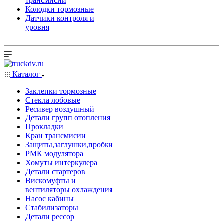
трансмисии
Колодки тормозные
Датчики контроля и
уровня
Каталог
Заклепки тормозные
Стекла лобовые
Ресивер воздушный
Детали групп отопления
Прокладки
Кран трансмисии
Защиты,заглушки,пробки
РМК модулятора
Хомуты интеркулера
Детали стартеров
Вискомуфты и
вентиляторы охлаждения
Насос кабины
Стабилизаторы
Детали рессор