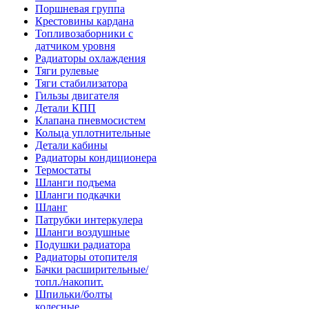
Поршневая группа
Крестовины кардана
Топливозаборники с
датчиком уровня
Радиаторы охлаждения
Тяги рулевые
Тяги стабилизатора
Гильзы двигателя
Детали КПП
Клапана пневмосистем
Кольца уплотнительные
Детали кабины
Радиаторы кондиционера
Термостаты
Шланги подъема
Шланги подкачки
Шланг
Патрубки интеркулера
Шланги воздушные
Подушки радиатора
Радиаторы отопителя
Бачки расширительные/
топл./накопит.
Шпильки/болты
колесные