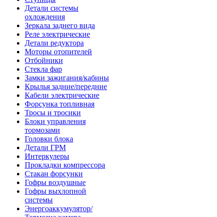
Детали системы
охлождения
Зеркала заднего вида
Реле электрические
Детали редуктора
Моторы отопителей
Отбойники
Стекла фар
Замки зажигания/кабины
Крылья задние/передние
Кабели электрические
Форсунка топливная
Тросы и тросики
Блоки управления
тормозами
Головки блока
Детали ГРМ
Интеркулеры
Прокладки компрессора
Стакан форсунки
Гофры воздушные
Гофры выхлопной
системы
Энергоаккумулятор/