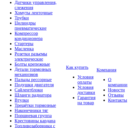
Датчики управления,
слежения
Хомуты ленточные
Трубки
Цилиндры
пневматические
Компрессор
кондиционера
Стартеры
Масленка
Розетки разьемы
электрические
Болты крепежные
Как купить
Детали тормозных
Компания
механизмов
Условия
Пальцы рессорные
О
оплаты
Подушки двигателя
компании
Условия
Сайлентблоки
Новости
доставки
Шланги радиатора
Отзывы
Гарантия
Втулки
Контакты
на товар
Трещётки тормозные
Наконечники тяг
Поршневая группа
Крестовины кардана
Топливозаборники с