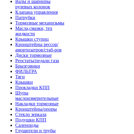
Валы и шарниры
рулевых колонок
Клапана управления
Патрубки
Тормозные механизьмы
Масла,смазки, тех
жидкости
Крышки ступиц
Кронштейны рессор/
амортизатров/стаб-ров
Диски тормозные
Реостаты/педали газа
Брызговики
ФИЛЬТРА
Тяги
Крышки
Прокладки КПП
Щупы
маслоизмерительные
Накладки тормозные
Кронштейны/опоры
Стекло зеркала
Подушки КПП
Саленоиды
Глушители и трубы