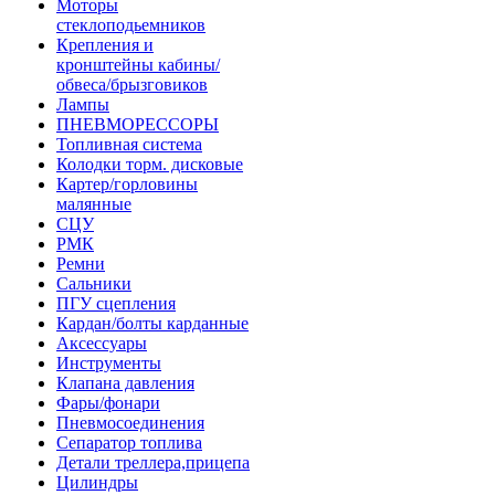
Моторы
стеклоподьемников
Крепления и
кронштейны кабины/
обвеса/брызговиков
Лампы
ПНЕВМОРЕССОРЫ
Топливная система
Колодки торм. дисковые
Картер/горловины
малянные
СЦУ
РМК
Ремни
Сальники
ПГУ сцепления
Кардан/болты карданные
Аксессуары
Инструменты
Клапана давления
Фары/фонари
Пневмосоединения
Сепаратор топлива
Детали треллера,прицепа
Цилиндры