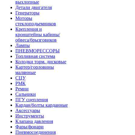
выхлопные
Детали двигателя
Генераторы
Моторы
стеклоподьемников
Крепления и
кронштейны кабины/
обвеса/брызговиков
Лампы
ПНЕВМОРЕССОРЫ
Топливная система
Колодки торм. дисковые
Картер/горловины
малянные
СЦУ
РМК
Ремни
Сальники
ПГУ сцепления
Кардан/болты карданные
Аксессуары
Инструменты
Клапана давления
Фары/фонари
Пневмосоединения