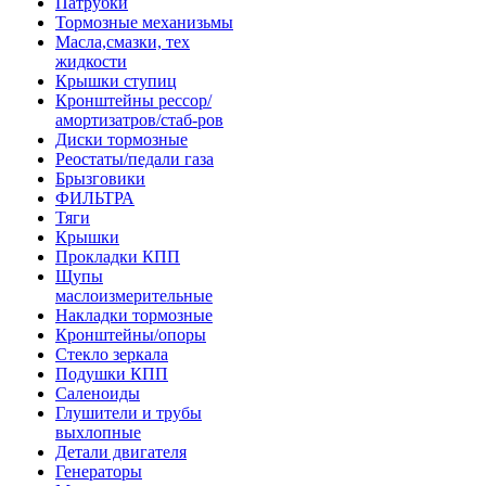
Патрубки
Тормозные механизьмы
Масла,смазки, тех
жидкости
Крышки ступиц
Кронштейны рессор/
амортизатров/стаб-ров
Диски тормозные
Реостаты/педали газа
Брызговики
ФИЛЬТРА
Тяги
Крышки
Прокладки КПП
Щупы
маслоизмерительные
Накладки тормозные
Кронштейны/опоры
Стекло зеркала
Подушки КПП
Саленоиды
Глушители и трубы
выхлопные
Детали двигателя
Генераторы