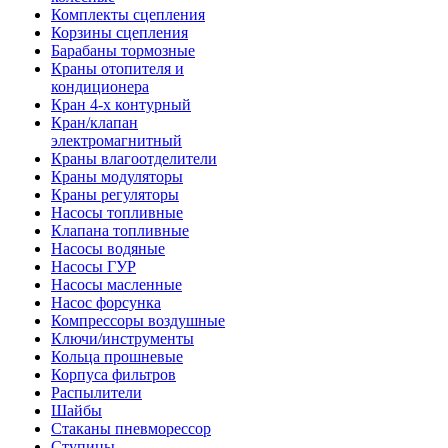
Комплекты сцепления
Корзины сцепления
Барабаны тормозные
Краны отопителя и
кондиционера
Кран 4-х контурный
Кран/клапан
электромагнитный
Краны влагоотделители
Краны модуляторы
Краны регуляторы
Насосы топливные
Клапана топливные
Насосы водяные
Насосы ГУР
Насосы масленные
Насос форсунка
Компрессоры воздушные
Ключи/инструменты
Кольца прошневые
Корпуса фильтров
Распылители
Шайбы
Стаканы пневморессор
Ступицы