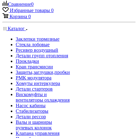
Сравнение
0
Избранные товары
0
Корзина
0
Каталог
Заклепки тормозные
Стекла лобовые
Ресивер воздушный
Детали групп отопления
Прокладки
Кран трансмисии
Защиты,заглушки,пробки
РМК модулятора
Хомуты интеркулера
Детали стартеров
Вискомуфты и
вентиляторы охлаждения
Насос кабины
Стабилизаторы
Детали рессор
Валы и шарниры
рулевых колонок
Клапана управления