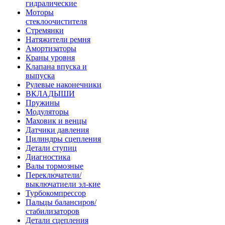
гидралические
Моторы
стеклоочистителя
Стремянки
Натяжители ремня
Амортизаторы
Краны уровня
Клапана впуска и
выпуска
Рулевые наконечники
ВКЛАДЫШИ
Пружины
Модуляторы
Маховик и венцы
Датчики давления
Цилиндры сцепления
Детали ступиц
Диагностика
Валы тормозные
Переключатели/
выключатиели эл-кие
Турбокомпрессор
Пальцы балансиров/
стабилизаторов
Детали сцепления