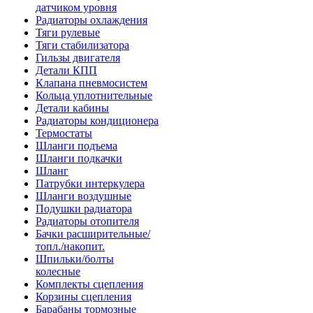
датчиком уровня
Радиаторы охлаждения
Тяги рулевые
Тяги стабилизатора
Гильзы двигателя
Детали КПП
Клапана пневмосистем
Кольца уплотнительные
Детали кабины
Радиаторы кондиционера
Термостаты
Шланги подъема
Шланги подкачки
Шланг
Патрубки интеркулера
Шланги воздушные
Подушки радиатора
Радиаторы отопителя
Бачки расширительные/
топл./накопит.
Шпильки/болты
колесные
Комплекты сцепления
Корзины сцепления
Барабаны тормозные