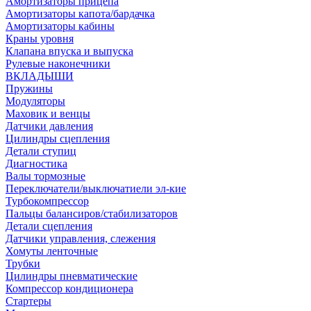
Амортизаторы прицепа
Амортизаторы капота/бардачка
Амортизаторы кабины
Краны уровня
Клапана впуска и выпуска
Рулевые наконечники
ВКЛАДЫШИ
Пружины
Модуляторы
Маховик и венцы
Датчики давления
Цилиндры сцепления
Детали ступиц
Диагностика
Валы тормозные
Переключатели/выключатиели эл-кие
Турбокомпрессор
Пальцы балансиров/стабилизаторов
Детали сцепления
Датчики управления, слежения
Хомуты ленточные
Трубки
Цилиндры пневматические
Компрессор кондиционера
Стартеры