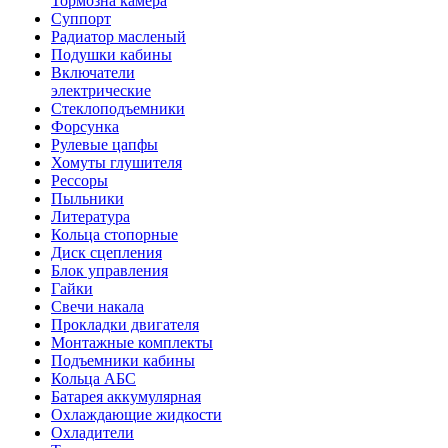
Тормозна камера
Суппорт
Радиатор масленый
Подушки кабины
Включатели
электрические
Стеклоподъемники
Форсунка
Рулевые цапфы
Хомуты глушителя
Рессоры
Пыльники
Литература
Кольца стопорные
Диск сцепления
Блок управления
Гайки
Свечи накала
Прокладки двигателя
Монтажные комплекты
Подъемники кабины
Кольца АБС
Батарея аккумулярная
Охлаждающие жидкости
Охладители