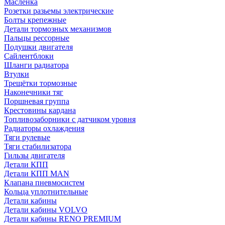
Масленка
Розетки разьемы электрические
Болты крепежные
Детали тормозных механизмов
Пальцы рессорные
Подушки двигателя
Сайлентблоки
Шланги радиатора
Втулки
Трещётки тормозные
Наконечники тяг
Поршневая группа
Крестовины кардана
Топливозаборники с датчиком уровня
Радиаторы охлаждения
Тяги рулевые
Тяги стабилизатора
Гильзы двигателя
Детали КПП
Детали КПП MAN
Клапана пневмосистем
Кольца уплотнительные
Детали кабины
Детали кабины VOLVO
Детали кабины RENO PREMIUM