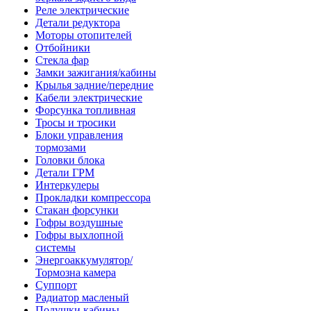
Реле электрические
Детали редуктора
Моторы отопителей
Отбойники
Стекла фар
Замки зажигания/кабины
Крылья задние/передние
Кабели электрические
Форсунка топливная
Тросы и тросики
Блоки управления
тормозами
Головки блока
Детали ГРМ
Интеркулеры
Прокладки компрессора
Стакан форсунки
Гофры воздушные
Гофры выхлопной
системы
Энергоаккумулятор/
Тормозна камера
Суппорт
Радиатор масленый
Подушки кабины