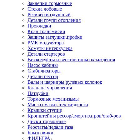
Заклепки тормозные
Стекла лобовые
Ресивер воздушный
Детали групп отопления
Прокладки
Кран трансмисии
Защиты,заглушки,пробки
РМК модулятора
Хомуты интеркулера
Детали стартеров
Вискомуфты и вентиляторы охлаждения
Насос кабины
Стабилизаторы
Детали рессор
Валы и шарниры рулевых колонок
Клапана управления
Патрубки
Тормозные механизьмы
Масла,смазки, тех жидкости
Крышки ступиц
Кронштейны рессор/амортизатров/стаб-ров
Диски тормозные
Реостаты/педали газа
Брызговики
ФИЛЬТРА