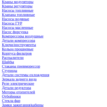
Краны модуляторы
Краны регуляторы
Насосы топливные
Клапана топливные
Насосы водяные
Насосы ГУР
Насосы масленные
Насос форсунка
Компрессоры воздушные
Детали компрессора
Ключи/инструменты
Кольца прошневые
Корпуса фильтров
Распылители
Шайбы
Стаканы пневморессор
Ступицы
Детали системы охлождения
Зеркала заднего вида
Реле электрические
Детали редуктора
Моторы отопителей
Отбойники
Стекла фар
Замки зажигания/кабины