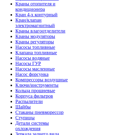
Краны отопителя и
кондиционера
Кран 4-х контурный
Кран/клапан
электромагнитный
Краны влагоотделители
Краны модуляторы
Краны регуляторы
Насосы топливные
Клапана топливные
Насосы водяные
Насосы ГУР
Насосы масленные
Насос форсунка
Компрессоры воздушные
Ключи/инструменты
Кольца прошневые
Корпуса фильтров
Распылители
Шайбы
Стаканы пневморессор
Ступицы
Детали системы
охлождения
Зеркала заднего вида