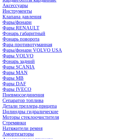
Аксессуары
Инструменты
Клапана давления
Фары/фонари
Фары RENAULT
Фонарь габаритный
Фонарь поворота
Фара противотуманная
Фары/фонари VOLVO USA
Фары VOLVO
Фонарь задний
Фары SCANIA
Фары MAN
Фары MB
Фары DAF
Фары IVECO
Пневмосоединения
Сепаратор топлива
Детали треллера,прицепа
Цилиндры гидралические
Моторы стеклоочистителя
Стремянки
Натяжители ремня
Амортизаторы