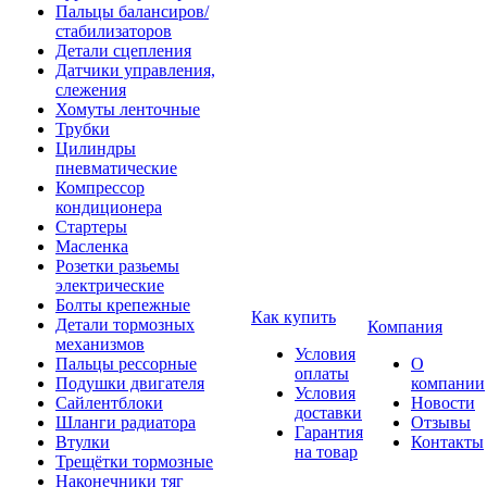
Пальцы балансиров/
стабилизаторов
Детали сцепления
Датчики управления,
слежения
Хомуты ленточные
Трубки
Цилиндры
пневматические
Компрессор
кондиционера
Стартеры
Масленка
Розетки разьемы
электрические
Болты крепежные
Как купить
Детали тормозных
Компания
механизмов
Условия
Пальцы рессорные
О
оплаты
Подушки двигателя
компании
Условия
Сайлентблоки
Новости
доставки
Шланги радиатора
Отзывы
Гарантия
Втулки
Контакты
на товар
Трещётки тормозные
Наконечники тяг