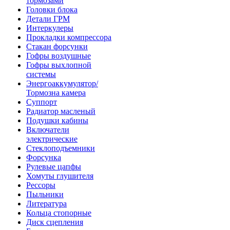
тормозами
Головки блока
Детали ГРМ
Интеркулеры
Прокладки компрессора
Стакан форсунки
Гофры воздушные
Гофры выхлопной
системы
Энергоаккумулятор/
Тормозна камера
Суппорт
Радиатор масленый
Подушки кабины
Включатели
электрические
Стеклоподъемники
Форсунка
Рулевые цапфы
Хомуты глушителя
Рессоры
Пыльники
Литература
Кольца стопорные
Диск сцепления