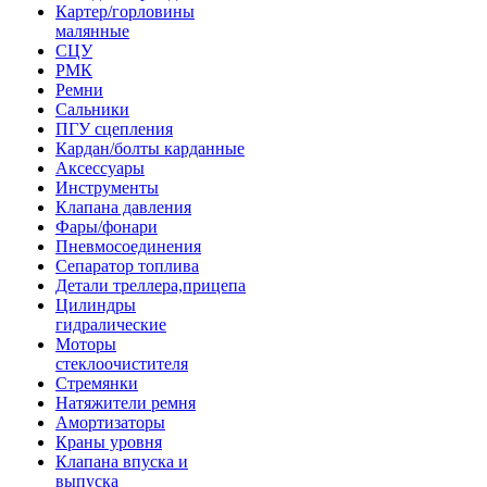
Картер/горловины
малянные
СЦУ
РМК
Ремни
Сальники
ПГУ сцепления
Кардан/болты карданные
Аксессуары
Инструменты
Клапана давления
Фары/фонари
Пневмосоединения
Сепаратор топлива
Детали треллера,прицепа
Цилиндры
гидралические
Моторы
стеклоочистителя
Стремянки
Натяжители ремня
Амортизаторы
Краны уровня
Клапана впуска и
выпуска