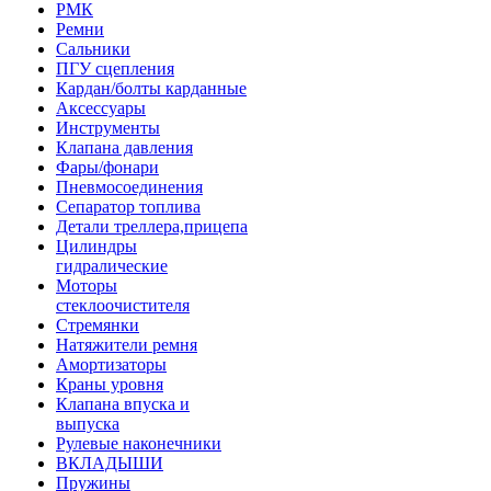
РМК
Ремни
Сальники
ПГУ сцепления
Кардан/болты карданные
Аксессуары
Инструменты
Клапана давления
Фары/фонари
Пневмосоединения
Сепаратор топлива
Детали треллера,прицепа
Цилиндры
гидралические
Моторы
стеклоочистителя
Стремянки
Натяжители ремня
Амортизаторы
Краны уровня
Клапана впуска и
выпуска
Рулевые наконечники
ВКЛАДЫШИ
Пружины