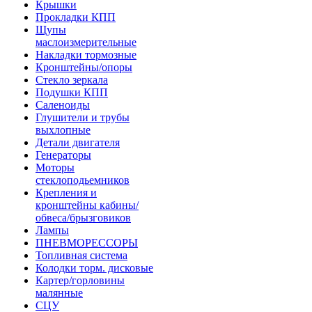
Крышки
Прокладки КПП
Щупы
маслоизмерительные
Накладки тормозные
Кронштейны/опоры
Стекло зеркала
Подушки КПП
Саленоиды
Глушители и трубы
выхлопные
Детали двигателя
Генераторы
Моторы
стеклоподьемников
Крепления и
кронштейны кабины/
обвеса/брызговиков
Лампы
ПНЕВМОРЕССОРЫ
Топливная система
Колодки торм. дисковые
Картер/горловины
малянные
СЦУ