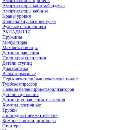
Амортизаторы прицепа
Амортизаторы капота/бардачка
Амортизаторы кабины
Краны уровня
Клапана впуска и выпуска
Рулевые наконечники
ВКЛАДЫШИ
Пружины
Модуляторы
Маховик и венцы
Датчики давления
Цилиндры сцепления
Детали ступиц
Диагностика
Валы тормозные
Переключатели/выключатиели эл-кие
Турбокомпрессор
Пальцы балансиров/стабилизаторов
Детали сцепления
Датчики управления, слежения
Хомуты ленточные
Трубки
Цилиндры пневматические
Компрессор кондиционера
Стартеры