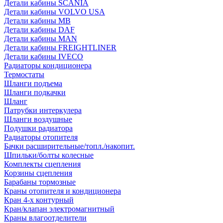
Детали кабины SCANIA
Детали кабины VOLVO USA
Детали кабины MB
Детали кабины DAF
Детали кабины MAN
Детали кабины FREIGHTLINER
Детали кабины IVECO
Радиаторы кондиционера
Термостаты
Шланги подъема
Шланги подкачки
Шланг
Патрубки интеркулера
Шланги воздушные
Подушки радиатора
Радиаторы отопителя
Бачки расширительные/топл./накопит.
Шпильки/болты колесные
Комплекты сцепления
Корзины сцепления
Барабаны тормозные
Краны отопителя и кондиционера
Кран 4-х контурный
Кран/клапан электромагнитный
Краны влагоотделители