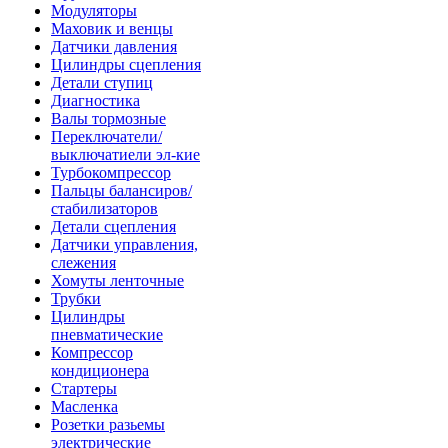
Модуляторы
Маховик и венцы
Датчики давления
Цилиндры сцепления
Детали ступиц
Диагностика
Валы тормозные
Переключатели/
выключатиели эл-кие
Турбокомпрессор
Пальцы балансиров/
стабилизаторов
Детали сцепления
Датчики управления,
слежения
Хомуты ленточные
Трубки
Цилиндры
пневматические
Компрессор
кондиционера
Стартеры
Масленка
Розетки разьемы
электрические