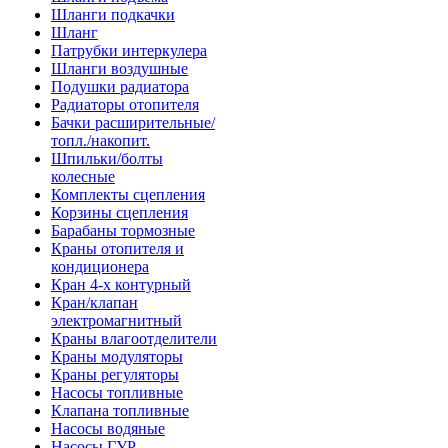
Шланги подкачки
Шланг
Патрубки интеркулера
Шланги воздушные
Подушки радиатора
Радиаторы отопителя
Бачки расширительные/
топл./накопит.
Шпильки/болты
колесные
Комплекты сцепления
Корзины сцепления
Барабаны тормозные
Краны отопителя и
кондиционера
Кран 4-х контурный
Кран/клапан
электромагнитный
Краны влагоотделители
Краны модуляторы
Краны регуляторы
Насосы топливные
Клапана топливные
Насосы водяные
Насосы ГУР