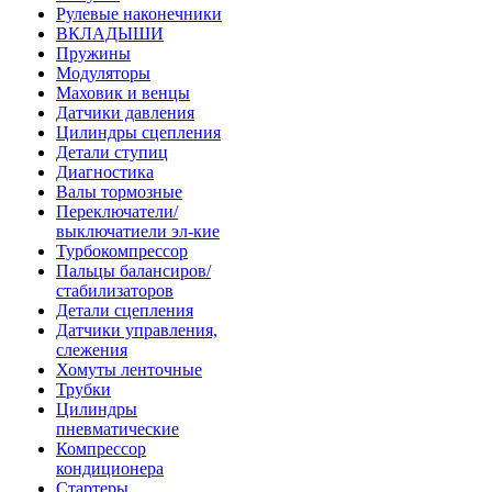
Рулевые наконечники
ВКЛАДЫШИ
Пружины
Модуляторы
Маховик и венцы
Датчики давления
Цилиндры сцепления
Детали ступиц
Диагностика
Валы тормозные
Переключатели/
выключатиели эл-кие
Турбокомпрессор
Пальцы балансиров/
стабилизаторов
Детали сцепления
Датчики управления,
слежения
Хомуты ленточные
Трубки
Цилиндры
пневматические
Компрессор
кондиционера
Стартеры