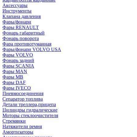
Аксессуары
Инструменты
Клапана давления
Фары/фонари
Фары RENAULT
Фонарь габаритный
Фонарь поворота
Фара противотуманная
Фары/фонари VOLVO USA
Фары VOLVO
Фонарь задний
Фары SCANIA
Фары MAN
Фары MB
Фары DAF
Фары IVECO
Пневмосоединения
Сепаратор топлива
Детали треллера,прицепа
Цилиндры гидралические
Моторы стеклоочистителя
Стремянки
Натяжители ремня
Амортизаторы