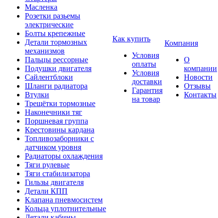
Масленка
Розетки разьемы
электрические
Болты крепежные
Как купить
Детали тормозных
Компания
механизмов
Условия
Пальцы рессорные
О
оплаты
Подушки двигателя
компании
Условия
Сайлентблоки
Новости
доставки
Шланги радиатора
Отзывы
Гарантия
Втулки
Контакты
на товар
Трещётки тормозные
Наконечники тяг
Поршневая группа
Крестовины кардана
Топливозаборники с
датчиком уровня
Радиаторы охлаждения
Тяги рулевые
Тяги стабилизатора
Гильзы двигателя
Детали КПП
Клапана пневмосистем
Кольца уплотнительные
Детали кабины