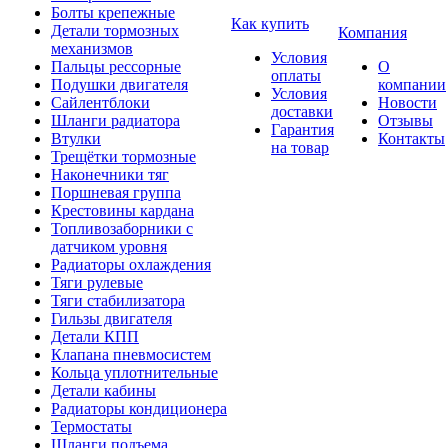
Болты крепежные
Как купить
Детали тормозных
Компания
механизмов
Условия
Пальцы рессорные
О
оплаты
Подушки двигателя
компании
Условия
Сайлентблоки
Новости
доставки
Шланги радиатора
Отзывы
Гарантия
Втулки
Контакты
на товар
Трещётки тормозные
Наконечники тяг
Поршневая группа
Крестовины кардана
Топливозаборники с
датчиком уровня
Радиаторы охлаждения
Тяги рулевые
Тяги стабилизатора
Гильзы двигателя
Детали КПП
Клапана пневмосистем
Кольца уплотнительные
Детали кабины
Радиаторы кондиционера
Термостаты
Шланги подъема