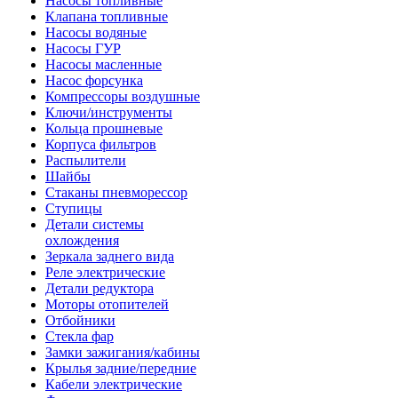
Насосы топливные
Клапана топливные
Насосы водяные
Насосы ГУР
Насосы масленные
Насос форсунка
Компрессоры воздушные
Ключи/инструменты
Кольца прошневые
Корпуса фильтров
Распылители
Шайбы
Стаканы пневморессор
Ступицы
Детали системы
охлождения
Зеркала заднего вида
Реле электрические
Детали редуктора
Моторы отопителей
Отбойники
Стекла фар
Замки зажигания/кабины
Крылья задние/передние
Кабели электрические