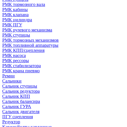
РМК тормозного вала
РМК кабины
РМК клапана
РМК цилиндра
РМК ПГУ
РМК рулевого механизма
РМК ступицы
РМК тормозных механизмов
РМК топливной аппаратуры
РМК КПП/сцепления
РМК насоса
РМК рессоры
РМК стабилизатора
РМК крана пневмо
Ремни
Сальники
Сальник ступицы
Сальник редуктора
Сальник КПП
Сальник балансира
Сальник ГУРА
Сальник двигателя
ПГУ сцепления
Редуктор
Кардан/болты карданные