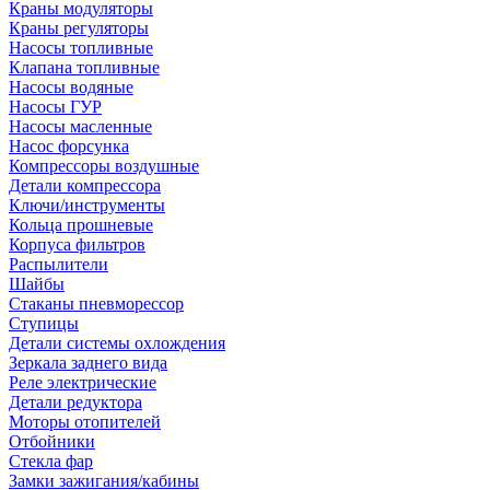
Краны модуляторы
Краны регуляторы
Насосы топливные
Клапана топливные
Насосы водяные
Насосы ГУР
Насосы масленные
Насос форсунка
Компрессоры воздушные
Детали компрессора
Ключи/инструменты
Кольца прошневые
Корпуса фильтров
Распылители
Шайбы
Стаканы пневморессор
Ступицы
Детали системы охлождения
Зеркала заднего вида
Реле электрические
Детали редуктора
Моторы отопителей
Отбойники
Стекла фар
Замки зажигания/кабины