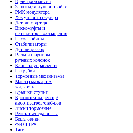
Кран трансмисии
Защиты,заглушки,пробки
РМК модулятора
Хомуты интеркулера
Детали стартеров
Вискомуфты и
вентиляторы охлаждения
Насос кабины
Стабилизаторы
Детали рессор
Валы и шарниры
рулевых колонок
Клапана управления
Патрубки
Тормозные механизьмы
Масла,смазки, тех
жидкости
Крышки ступиц
Кронштейны рессор/
амортизатров/стаб-ров
Диски тормозные
Реостаты/педали газа
Брызговики
ФИЛЬТРА
Тяги