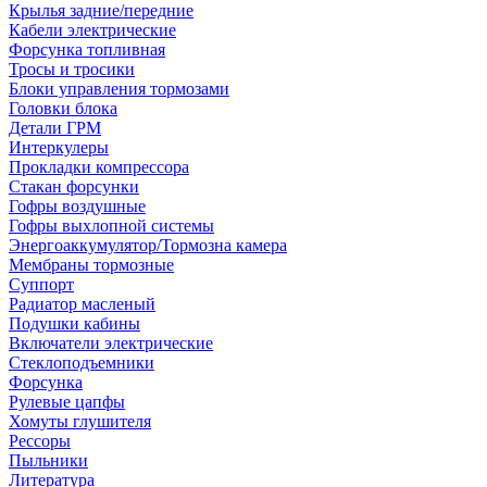
Крылья задние/передние
Кабели электрические
Форсунка топливная
Тросы и тросики
Блоки управления тормозами
Головки блока
Детали ГРМ
Интеркулеры
Прокладки компрессора
Стакан форсунки
Гофры воздушные
Гофры выхлопной системы
Энергоаккумулятор/Тормозна камера
Мембраны тормозные
Суппорт
Радиатор масленый
Подушки кабины
Включатели электрические
Стеклоподъемники
Форсунка
Рулевые цапфы
Хомуты глушителя
Рессоры
Пыльники
Литература