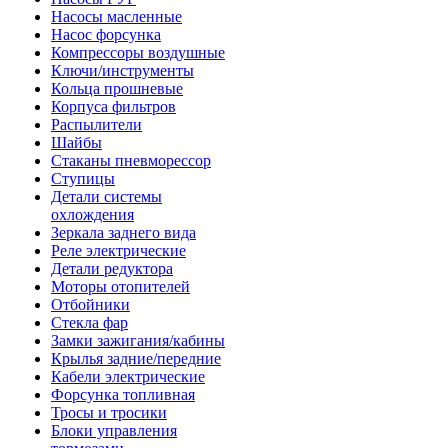
Насосы масленные
Насос форсунка
Компрессоры воздушные
Ключи/инструменты
Кольца прошневые
Корпуса фильтров
Распылители
Шайбы
Стаканы пневморессор
Ступицы
Детали системы
охлождения
Зеркала заднего вида
Реле электрические
Детали редуктора
Моторы отопителей
Отбойники
Стекла фар
Замки зажигания/кабины
Крылья задние/передние
Кабели электрические
Форсунка топливная
Тросы и тросики
Блоки управления