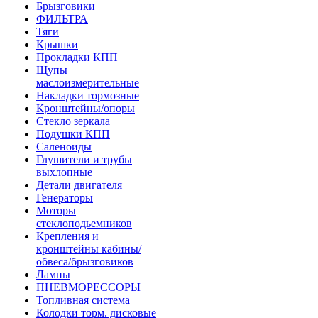
Брызговики
ФИЛЬТРА
Тяги
Крышки
Прокладки КПП
Щупы
маслоизмерительные
Накладки тормозные
Кронштейны/опоры
Стекло зеркала
Подушки КПП
Саленоиды
Глушители и трубы
выхлопные
Детали двигателя
Генераторы
Моторы
стеклоподьемников
Крепления и
кронштейны кабины/
обвеса/брызговиков
Лампы
ПНЕВМОРЕССОРЫ
Топливная система
Колодки торм. дисковые