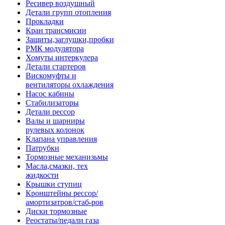
Ресивер воздушный
Детали групп отопления
Прокладки
Кран трансмисии
Защиты,заглушки,пробки
РМК модулятора
Хомуты интеркулера
Детали стартеров
Вискомуфты и
вентиляторы охлаждения
Насос кабины
Стабилизаторы
Детали рессор
Валы и шарниры
рулевых колонок
Клапана управления
Патрубки
Тормозные механизьмы
Масла,смазки, тех
жидкости
Крышки ступиц
Кронштейны рессор/
амортизатров/стаб-ров
Диски тормозные
Реостаты/педали газа