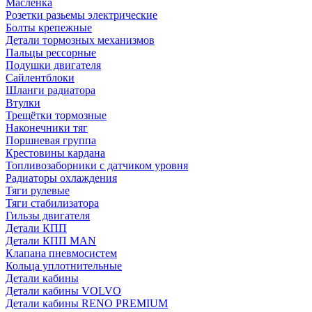
Масленка
Розетки разьемы электрические
Болты крепежные
Детали тормозных механизмов
Пальцы рессорные
Подушки двигателя
Сайлентблоки
Шланги радиатора
Втулки
Трещётки тормозные
Наконечники тяг
Поршневая группа
Крестовины кардана
Топливозаборники с датчиком уровня
Радиаторы охлаждения
Тяги рулевые
Тяги стабилизатора
Гильзы двигателя
Детали КПП
Детали КПП MAN
Клапана пневмосистем
Кольца уплотнительные
Детали кабины
Детали кабины VOLVO
Детали кабины RENO PREMIUM