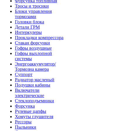
Форсунка топливная
Тросы и тросики
Блоки управления
тормозами
Головки блока
Детали ГРМ
Интеркулеры
Прокладки компрессора
Стакан форсунки
Гофры воздушные
Гофры выхлопной
системы
Энергоаккумулятор/
Тормозна камера
Суппорт
Радиатор масленый
Подушки кабины
Включатели
электрические
Стеклоподъемники
Форсунка
Рулевые цапфы
Хомуты глушителя
Рессоры
Пыльники