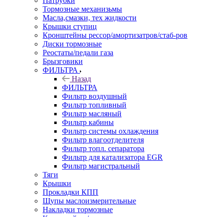
Патрубки
Тормозные механизьмы
Масла,смазки, тех жидкости
Крышки ступиц
Кронштейны рессор/амортизатров/стаб-ров
Диски тормозные
Реостаты/педали газа
Брызговики
ФИЛЬТРА
Назад
ФИЛЬТРА
Фильтр воздушный
Фильтр топливный
Фильтр масляный
Фильтр кабины
Фильтр системы охлаждения
Фильтр влагоотделителя
Фильтр топл. сепаратора
Фильтр для катализатора EGR
Фильтр магистральный
Тяги
Крышки
Прокладки КПП
Щупы маслоизмерительные
Накладки тормозные