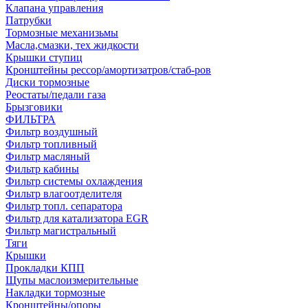
Клапана управления
Патрубки
Тормозные механизьмы
Масла,смазки, тех жидкости
Крышки ступиц
Кронштейны рессор/амортизатров/стаб-ров
Диски тормозные
Реостаты/педали газа
Брызговики
ФИЛЬТРА
Фильтр воздушный
Фильтр топливный
Фильтр масляный
Фильтр кабины
Фильтр системы охлаждения
Фильтр влагоотделителя
Фильтр топл. сепаратора
Фильтр для катализатора EGR
Фильтр магистральный
Тяги
Крышки
Прокладки КПП
Щупы маслоизмерительные
Накладки тормозные
Кронштейны/опоры