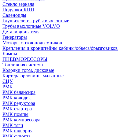
Стекло зеркала
Подушки КПП
Саленоиды
Глушители и трубы выхлопные
Трубы выхлопные VOLVO
Детали двигателя
Генераторы
Моторы стеклоподьемников
Крепления и кронштейны кабины/обвеса/брызговиков
Лампы
ПНЕВМОРЕССОРЫ
Топливная система
Колодки торм. дисковые
Картер/горловины малянные
СЦУ
РМК
РМК балансира
РМК колодок
РМК редуктора
РМК стартера
РМК помпы
РМК компрессора
РМК тяги
РМК шкворня
РМК супорта