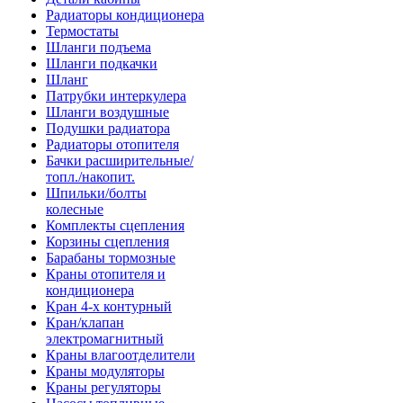
Радиаторы кондиционера
Термостаты
Шланги подъема
Шланги подкачки
Шланг
Патрубки интеркулера
Шланги воздушные
Подушки радиатора
Радиаторы отопителя
Бачки расширительные/
топл./накопит.
Шпильки/болты
колесные
Комплекты сцепления
Корзины сцепления
Барабаны тормозные
Краны отопителя и
кондиционера
Кран 4-х контурный
Кран/клапан
электромагнитный
Краны влагоотделители
Краны модуляторы
Краны регуляторы