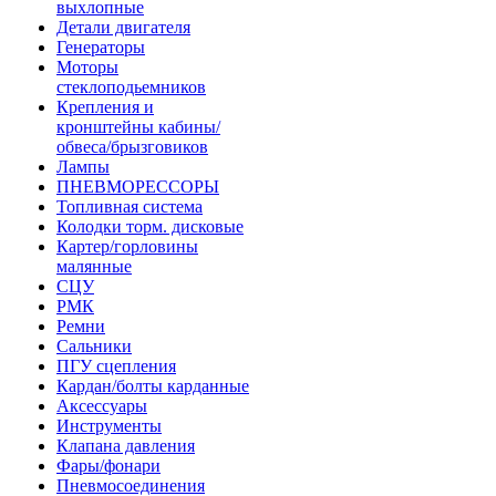
выхлопные
Детали двигателя
Генераторы
Моторы
стеклоподьемников
Крепления и
кронштейны кабины/
обвеса/брызговиков
Лампы
ПНЕВМОРЕССОРЫ
Топливная система
Колодки торм. дисковые
Картер/горловины
малянные
СЦУ
РМК
Ремни
Сальники
ПГУ сцепления
Кардан/болты карданные
Аксессуары
Инструменты
Клапана давления
Фары/фонари
Пневмосоединения