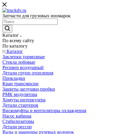
Запчасти для грузовых иномарок
Каталог
По всему сайту
По каталогу
Каталог
Заклепки тормозные
Стекла лобовые
Ресивер воздушный
Детали групп отопления
Прокладки
Кран трансмисии
Защиты,заглушки,пробки
РМК модулятора
Хомуты интеркулера
Детали стартеров
Вискомуфты и вентиляторы охлаждения
Насос кабины
Стабилизаторы
Детали рессор
Валы и шарниры рулевых колонок