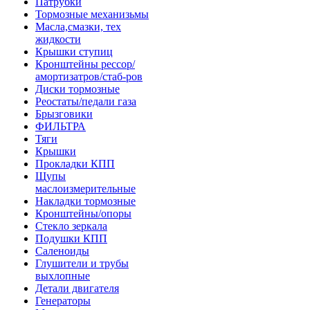
Патрубки
Тормозные механизьмы
Масла,смазки, тех
жидкости
Крышки ступиц
Кронштейны рессор/
амортизатров/стаб-ров
Диски тормозные
Реостаты/педали газа
Брызговики
ФИЛЬТРА
Тяги
Крышки
Прокладки КПП
Щупы
маслоизмерительные
Накладки тормозные
Кронштейны/опоры
Стекло зеркала
Подушки КПП
Саленоиды
Глушители и трубы
выхлопные
Детали двигателя
Генераторы