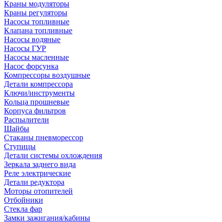
Краны модуляторы
Краны регуляторы
Насосы топливные
Клапана топливные
Насосы водяные
Насосы ГУР
Насосы масленные
Насос форсунка
Компрессоры воздушные
Детали компрессора
Ключи/инструменты
Кольца прошневые
Корпуса фильтров
Распылители
Шайбы
Стаканы пневморессор
Ступицы
Детали системы охлождения
Зеркала заднего вида
Реле электрические
Детали редуктора
Моторы отопителей
Отбойники
Стекла фар
Замки зажигания/кабины