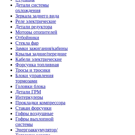
Детали системы
охлождения
Зеркала заднего вида
Реле электрические
Детали редуктора
Моторы отопителей
Отбойники
Стекла фар
Замки зажигания/кабины
Крылья задние/передние
Кабели электрические
Форсунка топливная
Тросы и тросики
Блоки управления
тормозами
Головки блока
Детали ГРМ
Интеркулеры
Прокладки компрессора
Стакан форсунки
Гофры воздушные
Гофры выхлопной
системы
Энергоаккумулятор/