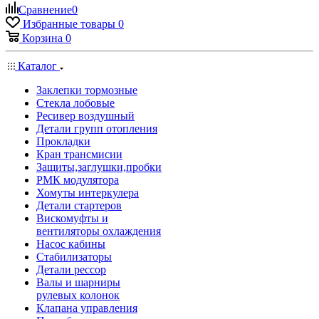
Сравнение
0
Избранные товары
0
Корзина
0
Каталог
Заклепки тормозные
Стекла лобовые
Ресивер воздушный
Детали групп отопления
Прокладки
Кран трансмисии
Защиты,заглушки,пробки
РМК модулятора
Хомуты интеркулера
Детали стартеров
Вискомуфты и
вентиляторы охлаждения
Насос кабины
Стабилизаторы
Детали рессор
Валы и шарниры
рулевых колонок
Клапана управления