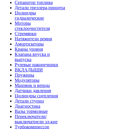
Сепаратор топлива
Детали треллера,прицепа
Цилиндры
гидралические
Моторы
стеклоочистителя
Стремянки
Натяжители ремня
Амортизаторы
Краны уровня
Клапана впуска и
выпуска
Рулевые наконечники
ВКЛАДЫШИ
Пружины
Модуляторы
Маховик и венцы
Датчики давления
Цилиндры сцепления
Детали ступиц
Диагностика
Валы тормозные
Переключатели/
выключатиели эл-кие
Турбокомпрессор