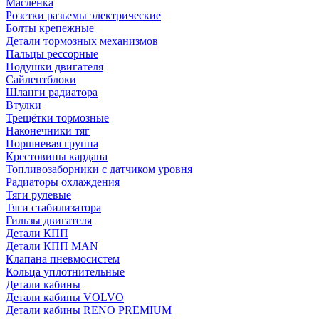
Масленка
Розетки разьемы электрические
Болты крепежные
Детали тормозных механизмов
Пальцы рессорные
Подушки двигателя
Сайлентблоки
Шланги радиатора
Втулки
Трещётки тормозные
Наконечники тяг
Поршневая группа
Крестовины кардана
Топливозаборники с датчиком уровня
Радиаторы охлаждения
Тяги рулевые
Тяги стабилизатора
Гильзы двигателя
Детали КПП
Детали КПП MAN
Клапана пневмосистем
Кольца уплотнительные
Детали кабины
Детали кабины VOLVO
Детали кабины RENO PREMIUM