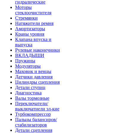
гидралические
Моторы
стеклоочистителя
Стремянки
Натяжители ремня
Амортизаторы
Краны уровня
Клапана впуска и
выпуска
Рулевые наконечники
ВКЛАДЫШИ
Пружины
Модуляторы
Маховик и венцы
Датчики давления
Цилиндры сцепления
Детали ступиц
Диагностика
Валы тормозные
Переключатели/
выключатиели эл-кие
Турбокомпрессор
Пальцы балансиров/
стабилизаторов
Детали сцепления