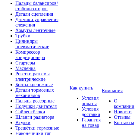
Пальцы балансиров/
стабилизаторов
Детали сцепления
Датчики управления,
слежения
Хомуты ленточные
Трубки
Цилиндры
пневматические
Компрессор
кондиционера
Стартеры
Масленка
Розетки разьемы
электрические
Болты крепежные
Как купить
Детали тормозных
Компания
механизмов
Условия
Пальцы рессорные
О
оплаты
Подушки двигателя
компании
Условия
Сайлентблоки
Новости
доставки
Шланги радиатора
Отзывы
Гарантия
Втулки
Контакты
на товар
Трещётки тормозные
Наконечники тяг