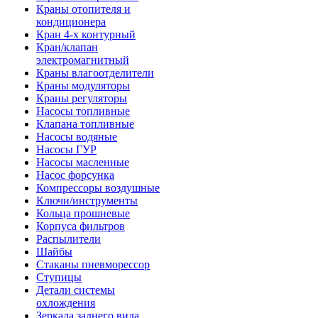
Краны отопителя и
кондиционера
Кран 4-х контурный
Кран/клапан
электромагнитный
Краны влагоотделители
Краны модуляторы
Краны регуляторы
Насосы топливные
Клапана топливные
Насосы водяные
Насосы ГУР
Насосы масленные
Насос форсунка
Компрессоры воздушные
Ключи/инструменты
Кольца прошневые
Корпуса фильтров
Распылители
Шайбы
Стаканы пневморессор
Ступицы
Детали системы
охлождения
Зеркала заднего вида