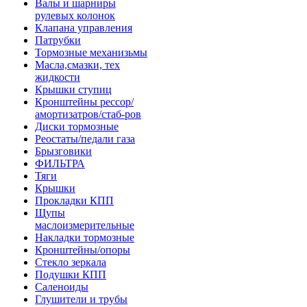
Валы и шарниры
рулевых колонок
Клапана управления
Патрубки
Тормозные механизьмы
Масла,смазки, тех
жидкости
Крышки ступиц
Кронштейны рессор/
амортизатров/стаб-ров
Диски тормозные
Реостаты/педали газа
Брызговики
ФИЛЬТРА
Тяги
Крышки
Прокладки КПП
Щупы
маслоизмерительные
Накладки тормозные
Кронштейны/опоры
Стекло зеркала
Подушки КПП
Саленоиды
Глушители и трубы