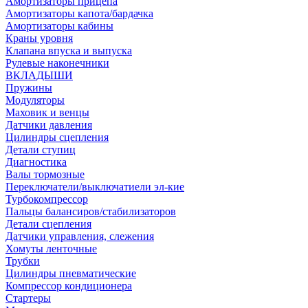
Амортизаторы прицепа
Амортизаторы капота/бардачка
Амортизаторы кабины
Краны уровня
Клапана впуска и выпуска
Рулевые наконечники
ВКЛАДЫШИ
Пружины
Модуляторы
Маховик и венцы
Датчики давления
Цилиндры сцепления
Детали ступиц
Диагностика
Валы тормозные
Переключатели/выключатиели эл-кие
Турбокомпрессор
Пальцы балансиров/стабилизаторов
Детали сцепления
Датчики управления, слежения
Хомуты ленточные
Трубки
Цилиндры пневматические
Компрессор кондиционера
Стартеры