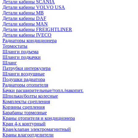
Детали кабины SCANIA
Детали кабины VOLVO USA
Детали кабины MB
Детали кабины DAF
Детали кабины MAN
Детали кабины FREIGHTLINER
Детали кабины IVECO
Радиаторы кондиционера
Термостаты
Шланги подъема
Шланги подкачки
Шланг
Патрубки интеркулера
Шланги воздушные
Подушки радиатора
Радиаторы отопителя
Бачки расширительные/топл./накопит.
Шпильки/болты колесные
Комплекты сцепления
Корзины сцепления
Барабаны тормозные
Краны отопителя и кондиционера
Кран 4-х контурный
Кран/клапан электромагнитный
Краны влагоотделители