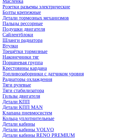
Масленка
Розетки разьемы электрические
Болты крепежные
Детали тормозных механизмов
Пальцы рессорные
Подушки двигателя
Сайлентблоки
Шланги радиатора
Втулки
Трещётки тормозные
Наконечники тяг
Поршневая группа
Крестовины кардана
Топливозаборники с датчиком уровня
Радиаторы охлаждения
Тяги рулевые
Тяги стабилизатора
Гильзы двигателя
Детали КПП
Детали КПП MAN
Клапана пневмосистем
Кольца уплотнительные
Детали кабины
Детали кабины VOLVO
Детали кабины RENO PREMIUM