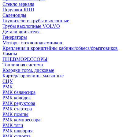
Стекло зеркала
Подушки КПП
Саленоиды
Глушители и трубы выхлопные
Трубы выхлопные VOLVO
Детали двигателя
Генераторы
Моторы стеклоподьемников
Крепления и кронштейны кабины/обвеса/брызговиков
Лампы
ПНЕВМОРЕССОРЫ
Топливная система
Колодки торм. дисковые
Картер/горловины малянные
СЦУ
РМК
РМК балансира
РМК колодок
РМК редуктора
РМК стартера
РМК помпы
РМК компрессора
РМК тяги
РМК шкворня
РМК супорта