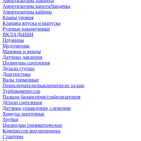
Амортизаторы прицепа
Амортизаторы капота/бардачка
Амортизаторы кабины
Краны уровня
Клапана впуска и выпуска
Рулевые наконечники
ВКЛАДЫШИ
Пружины
Модуляторы
Маховик и венцы
Датчики давления
Цилиндры сцепления
Детали ступиц
Диагностика
Валы тормозные
Переключатели/выключатиели эл-кие
Турбокомпрессор
Пальцы балансиров/стабилизаторов
Детали сцепления
Датчики управления, слежения
Хомуты ленточные
Трубки
Цилиндры пневматические
Компрессор кондиционера
Стартеры