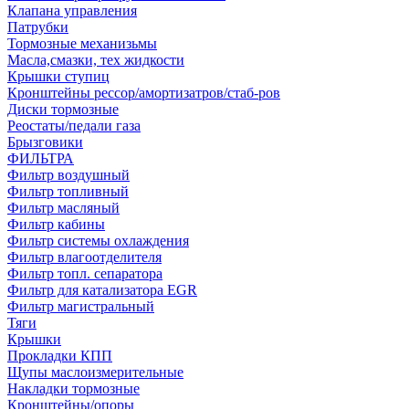
Клапана управления
Патрубки
Тормозные механизьмы
Масла,смазки, тех жидкости
Крышки ступиц
Кронштейны рессор/амортизатров/стаб-ров
Диски тормозные
Реостаты/педали газа
Брызговики
ФИЛЬТРА
Фильтр воздушный
Фильтр топливный
Фильтр масляный
Фильтр кабины
Фильтр системы охлаждения
Фильтр влагоотделителя
Фильтр топл. сепаратора
Фильтр для катализатора EGR
Фильтр магистральный
Тяги
Крышки
Прокладки КПП
Щупы маслоизмерительные
Накладки тормозные
Кронштейны/опоры