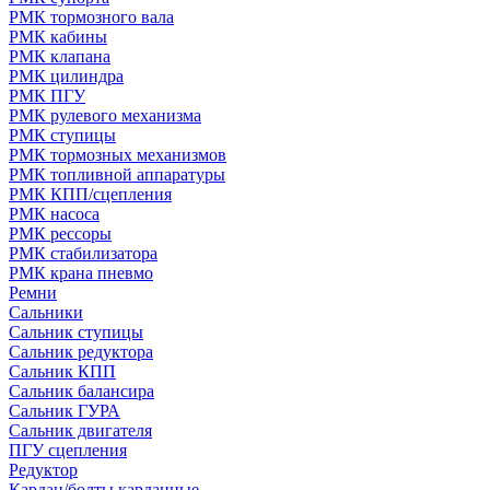
РМК тормозного вала
РМК кабины
РМК клапана
РМК цилиндра
РМК ПГУ
РМК рулевого механизма
РМК ступицы
РМК тормозных механизмов
РМК топливной аппаратуры
РМК КПП/сцепления
РМК насоса
РМК рессоры
РМК стабилизатора
РМК крана пневмо
Ремни
Сальники
Сальник ступицы
Сальник редуктора
Сальник КПП
Сальник балансира
Сальник ГУРА
Сальник двигателя
ПГУ сцепления
Редуктор
Кардан/болты карданные