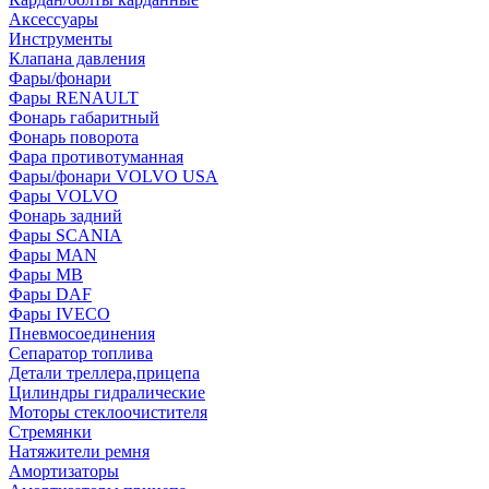
Аксессуары
Инструменты
Клапана давления
Фары/фонари
Фары RENAULT
Фонарь габаритный
Фонарь поворота
Фара противотуманная
Фары/фонари VOLVO USA
Фары VOLVO
Фонарь задний
Фары SCANIA
Фары MAN
Фары MB
Фары DAF
Фары IVECO
Пневмосоединения
Сепаратор топлива
Детали треллера,прицепа
Цилиндры гидралические
Моторы стеклоочистителя
Стремянки
Натяжители ремня
Амортизаторы