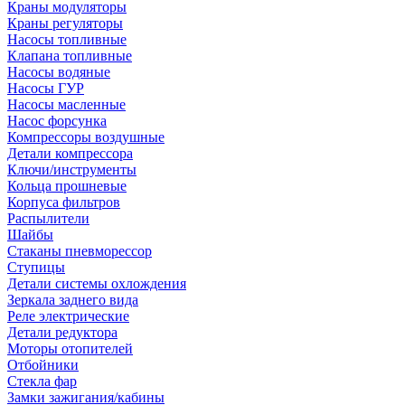
Краны модуляторы
Краны регуляторы
Насосы топливные
Клапана топливные
Насосы водяные
Насосы ГУР
Насосы масленные
Насос форсунка
Компрессоры воздушные
Детали компрессора
Ключи/инструменты
Кольца прошневые
Корпуса фильтров
Распылители
Шайбы
Стаканы пневморессор
Ступицы
Детали системы охлождения
Зеркала заднего вида
Реле электрические
Детали редуктора
Моторы отопителей
Отбойники
Стекла фар
Замки зажигания/кабины