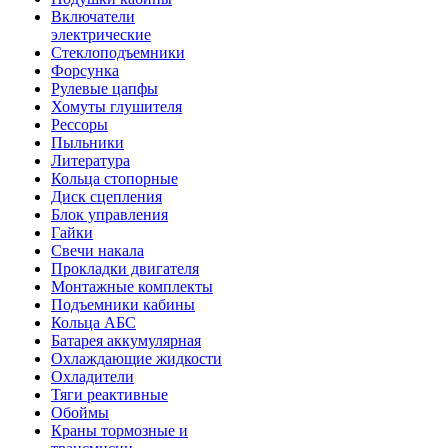
Включатели
электрические
Стеклоподъемники
Форсунка
Рулевые цапфы
Хомуты глушителя
Рессоры
Пыльники
Литература
Кольца стопорные
Диск сцепления
Блок управления
Гайки
Свечи накала
Прокладки двигателя
Монтажные комплекты
Подъемники кабины
Кольца АБС
Батарея аккумулярная
Охлаждающие жидкости
Охладители
Тяги реактивные
Обоймы
Краны тормозные и