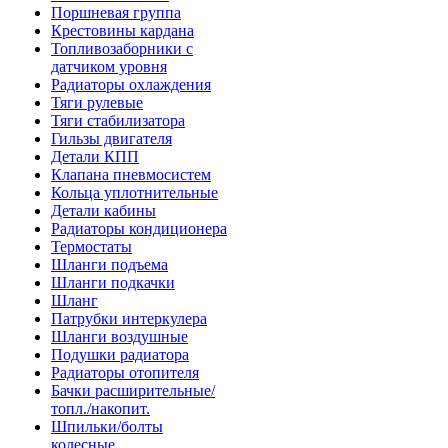
Поршневая группа
Крестовины кардана
Топливозаборники с
датчиком уровня
Радиаторы охлаждения
Тяги рулевые
Тяги стабилизатора
Гильзы двигателя
Детали КПП
Клапана пневмосистем
Кольца уплотнительные
Детали кабины
Радиаторы кондиционера
Термостаты
Шланги подъема
Шланги подкачки
Шланг
Патрубки интеркулера
Шланги воздушные
Подушки радиатора
Радиаторы отопителя
Бачки расширительные/
топл./накопит.
Шпильки/болты
колесные