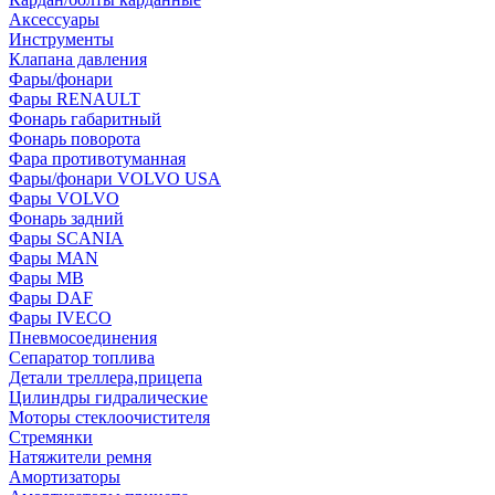
Аксессуары
Инструменты
Клапана давления
Фары/фонари
Фары RENAULT
Фонарь габаритный
Фонарь поворота
Фара противотуманная
Фары/фонари VOLVO USA
Фары VOLVO
Фонарь задний
Фары SCANIA
Фары MAN
Фары MB
Фары DAF
Фары IVECO
Пневмосоединения
Сепаратор топлива
Детали треллера,прицепа
Цилиндры гидралические
Моторы стеклоочистителя
Стремянки
Натяжители ремня
Амортизаторы