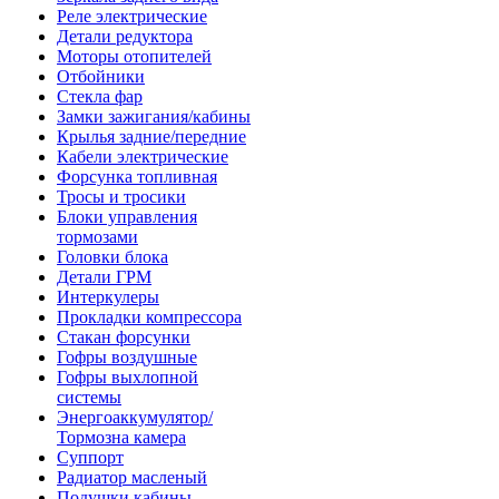
Реле электрические
Детали редуктора
Моторы отопителей
Отбойники
Стекла фар
Замки зажигания/кабины
Крылья задние/передние
Кабели электрические
Форсунка топливная
Тросы и тросики
Блоки управления
тормозами
Головки блока
Детали ГРМ
Интеркулеры
Прокладки компрессора
Стакан форсунки
Гофры воздушные
Гофры выхлопной
системы
Энергоаккумулятор/
Тормозна камера
Суппорт
Радиатор масленый
Подушки кабины