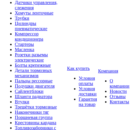
Датчики управления,
слежения
Хомуты ленточные
Трубки
Цилиндры
пневматические
Компрессор
кондиционера
Стартеры
Масленка
Розетки разьемы
электрические
Болты крепежные
Как купить
Детали тормозных
Компания
механизмов
Условия
Пальцы рессорные
О
оплаты
Подушки двигателя
компании
Условия
Сайлентблоки
Новости
доставки
Шланги радиатора
Отзывы
Гарантия
Втулки
Контакты
на товар
Трещётки тормозные
Наконечники тяг
Поршневая группа
Крестовины кардана
Топливозаборники с