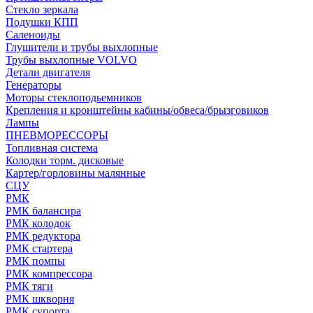
Стекло зеркала
Подушки КПП
Саленоиды
Глушители и трубы выхлопные
Трубы выхлопные VOLVO
Детали двигателя
Генераторы
Моторы стеклоподьемников
Крепления и кронштейны кабины/обвеса/брызговиков
Лампы
ПНЕВМОРЕССОРЫ
Топливная система
Колодки торм. дисковые
Картер/горловины малянные
СЦУ
РМК
РМК балансира
РМК колодок
РМК редуктора
РМК стартера
РМК помпы
РМК компрессора
РМК тяги
РМК шкворня
РМК супорта