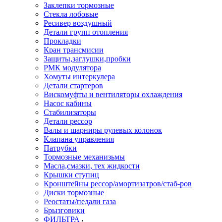
Заклепки тормозные
Стекла лобовые
Ресивер воздушный
Детали групп отопления
Прокладки
Кран трансмисии
Защиты,заглушки,пробки
РМК модулятора
Хомуты интеркулера
Детали стартеров
Вискомуфты и вентиляторы охлаждения
Насос кабины
Стабилизаторы
Детали рессор
Валы и шарниры рулевых колонок
Клапана управления
Патрубки
Тормозные механизьмы
Масла,смазки, тех жидкости
Крышки ступиц
Кронштейны рессор/амортизатров/стаб-ров
Диски тормозные
Реостаты/педали газа
Брызговики
ФИЛЬТРА