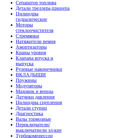
Сепаратор топлива
Детали треллера,прицепа
Цилиндры
гидралические
Моторы
стеклоочистителя
Стремянки
Натяжители ремня
Амортизаторы
Краны уровня
Клапана впуска и
выпуска
Рулевые наконечники
ВКЛАДЫШИ
Пружины
Модуляторы
Маховик и венцы
Датчики давления
Цилиндры сцепления
Детали ступиц
Диагностика
Валы тормозные
Переключатели/
выключатиели эл-кие
Турбокомпрессор