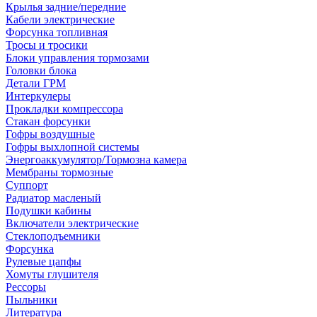
Крылья задние/передние
Кабели электрические
Форсунка топливная
Тросы и тросики
Блоки управления тормозами
Головки блока
Детали ГРМ
Интеркулеры
Прокладки компрессора
Стакан форсунки
Гофры воздушные
Гофры выхлопной системы
Энергоаккумулятор/Тормозна камера
Мембраны тормозные
Суппорт
Радиатор масленый
Подушки кабины
Включатели электрические
Стеклоподъемники
Форсунка
Рулевые цапфы
Хомуты глушителя
Рессоры
Пыльники
Литература