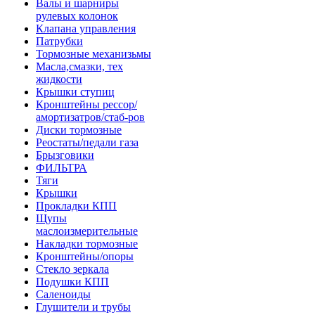
Валы и шарниры
рулевых колонок
Клапана управления
Патрубки
Тормозные механизьмы
Масла,смазки, тех
жидкости
Крышки ступиц
Кронштейны рессор/
амортизатров/стаб-ров
Диски тормозные
Реостаты/педали газа
Брызговики
ФИЛЬТРА
Тяги
Крышки
Прокладки КПП
Щупы
маслоизмерительные
Накладки тормозные
Кронштейны/опоры
Стекло зеркала
Подушки КПП
Саленоиды
Глушители и трубы