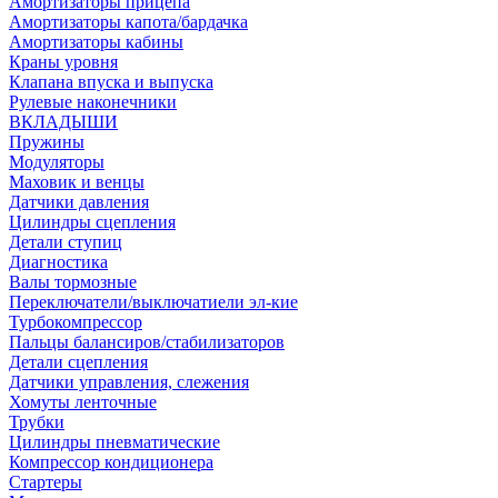
Амортизаторы прицепа
Амортизаторы капота/бардачка
Амортизаторы кабины
Краны уровня
Клапана впуска и выпуска
Рулевые наконечники
ВКЛАДЫШИ
Пружины
Модуляторы
Маховик и венцы
Датчики давления
Цилиндры сцепления
Детали ступиц
Диагностика
Валы тормозные
Переключатели/выключатиели эл-кие
Турбокомпрессор
Пальцы балансиров/стабилизаторов
Детали сцепления
Датчики управления, слежения
Хомуты ленточные
Трубки
Цилиндры пневматические
Компрессор кондиционера
Стартеры