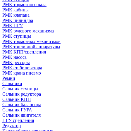
РМК тормозного вала
РМК кабины
РМК клапана
РМК цилиндра
РМК ПГУ
РМК рулевого механизма
РМК ступицы
РМК тормозных механизмов
РМК топливной аппаратуры
РМК КПП/сцепления
РМК насоса
РМК рессоры
РМК стабилизатора
РМК крана пневмо
Ремни
Сальники
Сальник ступицы
Сальник редуктора
Сальник КПП
Сальник балансира
Сальник ГУРА
Сальник двигателя
ПГУ сцепления
Редуктор
Кардан/болты карданные