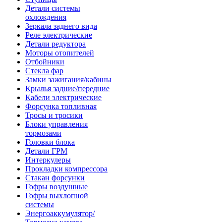
Детали системы
охлождения
Зеркала заднего вида
Реле электрические
Детали редуктора
Моторы отопителей
Отбойники
Стекла фар
Замки зажигания/кабины
Крылья задние/передние
Кабели электрические
Форсунка топливная
Тросы и тросики
Блоки управления
тормозами
Головки блока
Детали ГРМ
Интеркулеры
Прокладки компрессора
Стакан форсунки
Гофры воздушные
Гофры выхлопной
системы
Энергоаккумулятор/