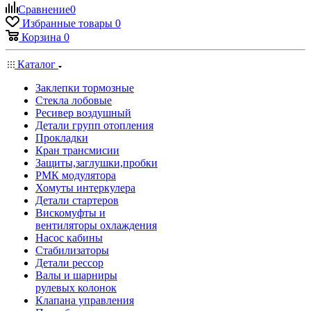
Сравнение
0
Избранные товары
0
Корзина
0
Каталог
Заклепки тормозные
Стекла лобовые
Ресивер воздушный
Детали групп отопления
Прокладки
Кран трансмисии
Защиты,заглушки,пробки
РМК модулятора
Хомуты интеркулера
Детали стартеров
Вискомуфты и
вентиляторы охлаждения
Насос кабины
Стабилизаторы
Детали рессор
Валы и шарниры
рулевых колонок
Клапана управления