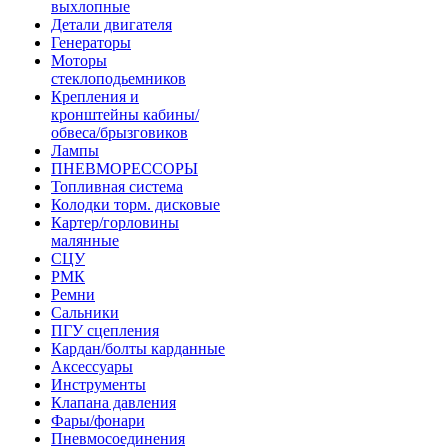
выхлопные
Детали двигателя
Генераторы
Моторы
стеклоподьемников
Крепления и
кронштейны кабины/
обвеса/брызговиков
Лампы
ПНЕВМОРЕССОРЫ
Топливная система
Колодки торм. дисковые
Картер/горловины
малянные
СЦУ
РМК
Ремни
Сальники
ПГУ сцепления
Кардан/болты карданные
Аксессуары
Инструменты
Клапана давления
Фары/фонари
Пневмосоединения