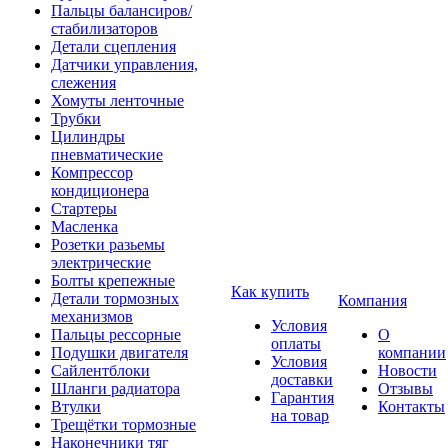
Пальцы балансиров/
стабилизаторов
Детали сцепления
Датчики управления,
слежения
Хомуты ленточные
Трубки
Цилиндры
пневматические
Компрессор
кондиционера
Стартеры
Масленка
Розетки разьемы
электрические
Болты крепежные
Как купить
Детали тормозных
Компания
механизмов
Условия
Пальцы рессорные
О
оплаты
Подушки двигателя
компании
Условия
Сайлентблоки
Новости
доставки
Шланги радиатора
Отзывы
Гарантия
Втулки
Контакты
на товар
Трещётки тормозные
Наконечники тяг