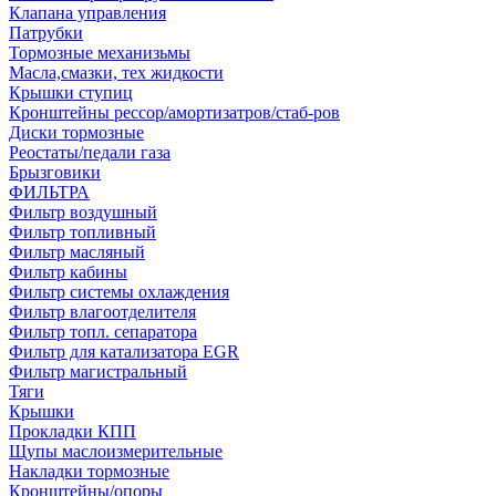
Клапана управления
Патрубки
Тормозные механизьмы
Масла,смазки, тех жидкости
Крышки ступиц
Кронштейны рессор/амортизатров/стаб-ров
Диски тормозные
Реостаты/педали газа
Брызговики
ФИЛЬТРА
Фильтр воздушный
Фильтр топливный
Фильтр масляный
Фильтр кабины
Фильтр системы охлаждения
Фильтр влагоотделителя
Фильтр топл. сепаратора
Фильтр для катализатора EGR
Фильтр магистральный
Тяги
Крышки
Прокладки КПП
Щупы маслоизмерительные
Накладки тормозные
Кронштейны/опоры