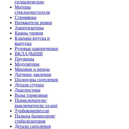
гидралические
Моторы
стеклоочистителя
Стремянки
Натяжители ремня
Амортизаторы
Краны уровня
Клапана впуска и
выпуска
Рулевые наконечники
ВКЛАДЫШИ
Пружины
Модуляторы
Маховик и венцы
Датчики давления
Цилиндры сцепления
Детали ступиц
Диагностика
Валы тормозные
Переключатели/
выключатиели эл-кие
Турбокомпрессор
Пальцы балансиров/
стабилизаторов
Детали сцепления