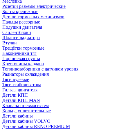
Масленка
Розетки разьемы электрические
Болты крепежные
Детали тормозных механизмов
Пальцы рессорные
Подушки двигателя
Сайлентблоки
Шланги радиатора
Втулки
Трещётки тормозные
Наконечники тяг
Поршневая группа
Крестовины кардана
Топливозаборники с датчиком уровня
Радиаторы охлаждения
Тяги рулевые
Тяги стабилизатора
Гильзы двигателя
Детали КПП
Детали КПП MAN
Клапана пневмосистем
Кольца уплотнительные
Детали кабины
Детали кабины VOLVO
Детали кабины RENO PREMIUM