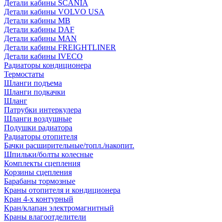
Детали кабины SCANIA
Детали кабины VOLVO USA
Детали кабины MB
Детали кабины DAF
Детали кабины MAN
Детали кабины FREIGHTLINER
Детали кабины IVECO
Радиаторы кондиционера
Термостаты
Шланги подъема
Шланги подкачки
Шланг
Патрубки интеркулера
Шланги воздушные
Подушки радиатора
Радиаторы отопителя
Бачки расширительные/топл./накопит.
Шпильки/болты колесные
Комплекты сцепления
Корзины сцепления
Барабаны тормозные
Краны отопителя и кондиционера
Кран 4-х контурный
Кран/клапан электромагнитный
Краны влагоотделители