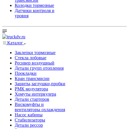
трансмисии
Колодки тормозные
Датчики контроля и
уровня
Каталог
Заклепки тормозные
Стекла лобовые
Ресивер воздушный
Детали групп отопления
Прокладки
Кран трансмисии
Защиты,заглушки,пробки
РМК модулятора
Хомуты интеркулера
Детали стартеров
Вискомуфты и
вентиляторы охлаждения
Насос кабины
Стабилизаторы
Детали рессор