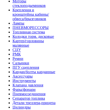
Моторы
стеклоподьемников
Крепления и
кронштейны кабины/
обвеса/брызговиков
Лампы
ПНЕВМОРЕССОРЫ
Топливная система
Колодки торм. дисковые
Картер/горловины
малянные
СЦУ
РМК
Ремни
Сальники
ПГУ сцепления
Кардан/болты карданные
Аксессуары
Инструменты
Клапана давления
Фары/фонари
Пневмосоединения
Сепаратор топлива
Детали треллера,прицепа
Цилиндры