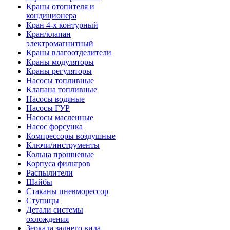
Краны отопителя и
кондиционера
Кран 4-х контурный
Кран/клапан
электромагнитный
Краны влагоотделители
Краны модуляторы
Краны регуляторы
Насосы топливные
Клапана топливные
Насосы водяные
Насосы ГУР
Насосы масленные
Насос форсунка
Компрессоры воздушные
Ключи/инструменты
Кольца прошневые
Корпуса фильтров
Распылители
Шайбы
Стаканы пневморессор
Ступицы
Детали системы
охлождения
Зеркала заднего вида