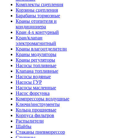
Комплекты сцепления
Корзины сцепления
Барабаны тормозные
Краны отопителя и
кондиционера
Кран 4-х контурный
Кран/клапан
электромагнитный
Краны влагоотделители
Краны модуляторы
Краны регуляторы
Насосы топливные
Клапана топливные
Насосы водяные
Насосы ГУР
Насосы масленные
Насос форсунка
Компрессоры воздушные
Ключи/инструменты
Кольца прошневые
Корпуса фильтров
Распылители
Шайбы
Стаканы пневморессор
Ступицы