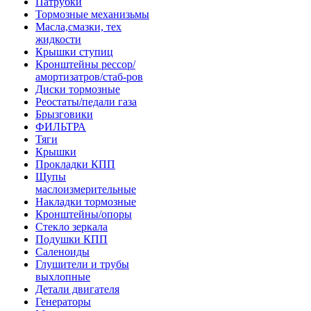
Патрубки
Тормозные механизьмы
Масла,смазки, тех
жидкости
Крышки ступиц
Кронштейны рессор/
амортизатров/стаб-ров
Диски тормозные
Реостаты/педали газа
Брызговики
ФИЛЬТРА
Тяги
Крышки
Прокладки КПП
Щупы
маслоизмерительные
Накладки тормозные
Кронштейны/опоры
Стекло зеркала
Подушки КПП
Саленоиды
Глушители и трубы
выхлопные
Детали двигателя
Генераторы