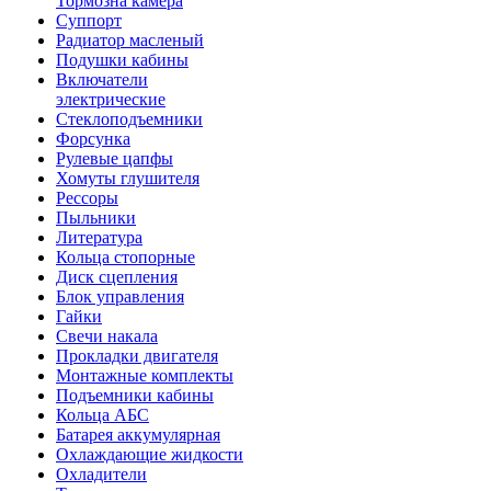
Тормозна камера
Суппорт
Радиатор масленый
Подушки кабины
Включатели
электрические
Стеклоподъемники
Форсунка
Рулевые цапфы
Хомуты глушителя
Рессоры
Пыльники
Литература
Кольца стопорные
Диск сцепления
Блок управления
Гайки
Свечи накала
Прокладки двигателя
Монтажные комплекты
Подъемники кабины
Кольца АБС
Батарея аккумулярная
Охлаждающие жидкости
Охладители