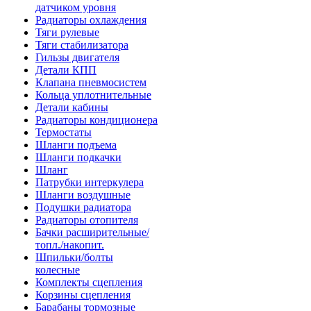
датчиком уровня
Радиаторы охлаждения
Тяги рулевые
Тяги стабилизатора
Гильзы двигателя
Детали КПП
Клапана пневмосистем
Кольца уплотнительные
Детали кабины
Радиаторы кондиционера
Термостаты
Шланги подъема
Шланги подкачки
Шланг
Патрубки интеркулера
Шланги воздушные
Подушки радиатора
Радиаторы отопителя
Бачки расширительные/
топл./накопит.
Шпильки/болты
колесные
Комплекты сцепления
Корзины сцепления
Барабаны тормозные