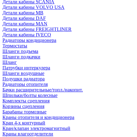
Детали кабины SCANIA
Детали кабины VOLVO USA
Детали кабины MB
Детали кабины DAF
Детали кабины MAN
Детали кабины FREIGHTLINER
Детали кабины IVECO
Радиаторы кондиционера
Термостаты
Шланги подъема
Шланги подкачки
Шланг
Патрубки интеркулера
Шланги воздушные
Подушки радиатора
Радиаторы отопителя
Бачки расширительные/топл./накопит.
Шпильки/болты колесные
Комплекты сцепления
Корзины сцепления
Барабаны тормозные
Краны отопителя и кондиционера
Кран 4-х контурный
Кран/клапан электромагнитный
Краны влагоотделители