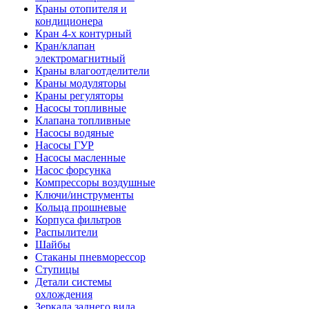
Краны отопителя и
кондиционера
Кран 4-х контурный
Кран/клапан
электромагнитный
Краны влагоотделители
Краны модуляторы
Краны регуляторы
Насосы топливные
Клапана топливные
Насосы водяные
Насосы ГУР
Насосы масленные
Насос форсунка
Компрессоры воздушные
Ключи/инструменты
Кольца прошневые
Корпуса фильтров
Распылители
Шайбы
Стаканы пневморессор
Ступицы
Детали системы
охлождения
Зеркала заднего вида