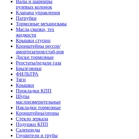
Валы и шарниры
рулевых колонок
Клапана управления
Патрубки
Тормозные механизьмы
Масла,смазки, тех
жидкости
Крышки ступиц
Кронштейны рессор/
амортизатров/стаб-ров
Диски тормозные
Реостаты/педали газа
Брызговики
ФИЛЬТРА
Тяги
Крышки
Прокладки КПП
Щупы
маслоизмерительные
Накладки тормозные
Кронштейны/опоры
Стекло зеркала
Подушки КПП
Саленоиды
Глушители и трубы