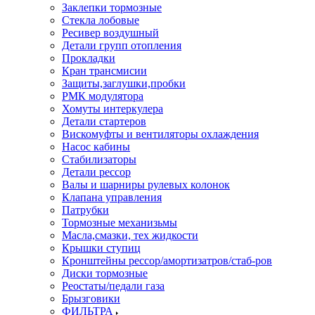
Заклепки тормозные
Стекла лобовые
Ресивер воздушный
Детали групп отопления
Прокладки
Кран трансмисии
Защиты,заглушки,пробки
РМК модулятора
Хомуты интеркулера
Детали стартеров
Вискомуфты и вентиляторы охлаждения
Насос кабины
Стабилизаторы
Детали рессор
Валы и шарниры рулевых колонок
Клапана управления
Патрубки
Тормозные механизьмы
Масла,смазки, тех жидкости
Крышки ступиц
Кронштейны рессор/амортизатров/стаб-ров
Диски тормозные
Реостаты/педали газа
Брызговики
ФИЛЬТРА