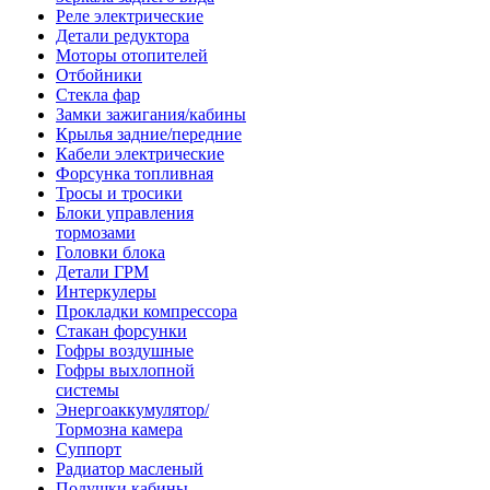
Реле электрические
Детали редуктора
Моторы отопителей
Отбойники
Стекла фар
Замки зажигания/кабины
Крылья задние/передние
Кабели электрические
Форсунка топливная
Тросы и тросики
Блоки управления
тормозами
Головки блока
Детали ГРМ
Интеркулеры
Прокладки компрессора
Стакан форсунки
Гофры воздушные
Гофры выхлопной
системы
Энергоаккумулятор/
Тормозна камера
Суппорт
Радиатор масленый
Подушки кабины