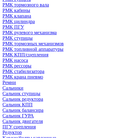
РМК тормозного вала
РМК кабины
РМК клапана
РМК цилиндра
РМК ПГУ
РМК рулевого механизма
РМК ступицы
РМК тормозных механизмов
РМК топливной аппаратуры
РМК КПП/сцепления
РМК насоса
РМК рессоры
РМК стабилизатора
РМК крана пневмо
Ремни
Сальники
Сальник ступицы
Сальник редуктора
Сальник КПП
Сальник балансира
Сальник ГУРА
Сальник двигателя
ПГУ сцепления
Редуктор
Кардан/болты карданные