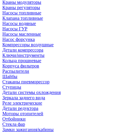
Краны модуляторы
Краны регуляторы
Насосы топливные
Клапана топливные
Насосы водяные
Насосы ГУР
Насосы масленные
Насос форсунка
Компрессоры воздушные
Детали компрессора
Ключи/инструменты
Кольца прошневые
Корпуса фильтров
Распылители
Шайбы
Стаканы пневморессор
Ступицы
Детали системы охлождения
Зеркала заднего вида
Реле электрические
Детали редуктора
Моторы отопителей
Отбойники
Стекла фар
Замки зажигания/кабины