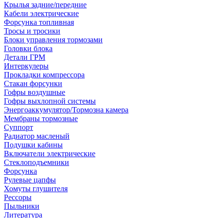
Крылья задние/передние
Кабели электрические
Форсунка топливная
Тросы и тросики
Блоки управления тормозами
Головки блока
Детали ГРМ
Интеркулеры
Прокладки компрессора
Стакан форсунки
Гофры воздушные
Гофры выхлопной системы
Энергоаккумулятор/Тормозна камера
Мембраны тормозные
Суппорт
Радиатор масленый
Подушки кабины
Включатели электрические
Стеклоподъемники
Форсунка
Рулевые цапфы
Хомуты глушителя
Рессоры
Пыльники
Литература