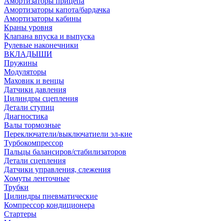
Амортизаторы прицепа
Амортизаторы капота/бардачка
Амортизаторы кабины
Краны уровня
Клапана впуска и выпуска
Рулевые наконечники
ВКЛАДЫШИ
Пружины
Модуляторы
Маховик и венцы
Датчики давления
Цилиндры сцепления
Детали ступиц
Диагностика
Валы тормозные
Переключатели/выключатиели эл-кие
Турбокомпрессор
Пальцы балансиров/стабилизаторов
Детали сцепления
Датчики управления, слежения
Хомуты ленточные
Трубки
Цилиндры пневматические
Компрессор кондиционера
Стартеры