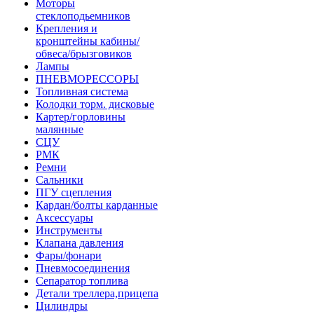
Моторы
стеклоподьемников
Крепления и
кронштейны кабины/
обвеса/брызговиков
Лампы
ПНЕВМОРЕССОРЫ
Топливная система
Колодки торм. дисковые
Картер/горловины
малянные
СЦУ
РМК
Ремни
Сальники
ПГУ сцепления
Кардан/болты карданные
Аксессуары
Инструменты
Клапана давления
Фары/фонари
Пневмосоединения
Сепаратор топлива
Детали треллера,прицепа
Цилиндры