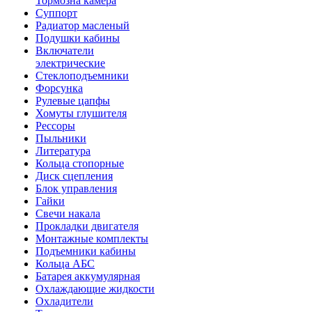
Тормозна камера
Суппорт
Радиатор масленый
Подушки кабины
Включатели
электрические
Стеклоподъемники
Форсунка
Рулевые цапфы
Хомуты глушителя
Рессоры
Пыльники
Литература
Кольца стопорные
Диск сцепления
Блок управления
Гайки
Свечи накала
Прокладки двигателя
Монтажные комплекты
Подъемники кабины
Кольца АБС
Батарея аккумулярная
Охлаждающие жидкости
Охладители