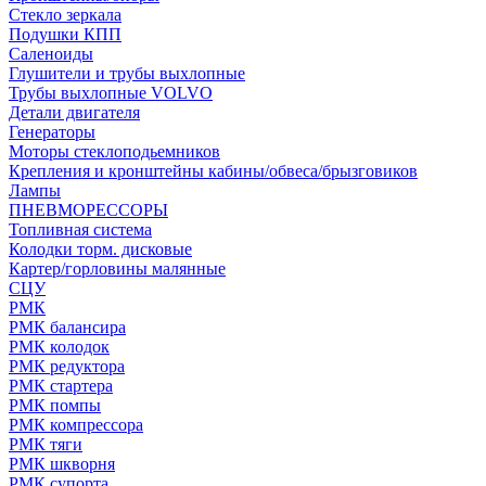
Стекло зеркала
Подушки КПП
Саленоиды
Глушители и трубы выхлопные
Трубы выхлопные VOLVO
Детали двигателя
Генераторы
Моторы стеклоподьемников
Крепления и кронштейны кабины/обвеса/брызговиков
Лампы
ПНЕВМОРЕССОРЫ
Топливная система
Колодки торм. дисковые
Картер/горловины малянные
СЦУ
РМК
РМК балансира
РМК колодок
РМК редуктора
РМК стартера
РМК помпы
РМК компрессора
РМК тяги
РМК шкворня
РМК супорта