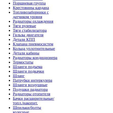
Поршневая группа
Крестовины кардана
Топливозаборники с
датчиком уровня
Радиаторы охлаждения
Тяги рулевые
Тяги стабилизатора
Гильзы двигателя
Детали КПП
Клапана пневмосистем
Кольца уплотнительные
Детали кабины
Радиаторы кондиционера
Термостаты
Шланги подъема
Шланги подкачки
Шланг
Патрубки интеркулера
Шланги воздушные
Подушки радиатора
Радиаторы отопителя
Бачки расширительные/
топл./накопит.
Шпильки/болты
колесные