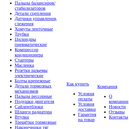
Пальцы балансиров/
стабилизаторов
Детали сцепления
Датчики управления,
слежения
Хомуты ленточные
Трубки
Цилиндры
пневматические
Компрессор
кондиционера
Стартеры
Масленка
Розетки разьемы
электрические
Болты крепежные
Как купить
Детали тормозных
Компания
механизмов
Условия
Пальцы рессорные
О
оплаты
Подушки двигателя
компании
Условия
Сайлентблоки
Новости
доставки
Шланги радиатора
Отзывы
Гарантия
Втулки
Контакты
на товар
Трещётки тормозные
Наконечники тяг