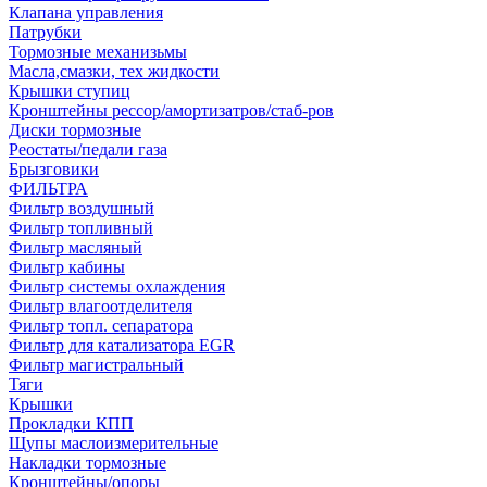
Клапана управления
Патрубки
Тормозные механизьмы
Масла,смазки, тех жидкости
Крышки ступиц
Кронштейны рессор/амортизатров/стаб-ров
Диски тормозные
Реостаты/педали газа
Брызговики
ФИЛЬТРА
Фильтр воздушный
Фильтр топливный
Фильтр масляный
Фильтр кабины
Фильтр системы охлаждения
Фильтр влагоотделителя
Фильтр топл. сепаратора
Фильтр для катализатора EGR
Фильтр магистральный
Тяги
Крышки
Прокладки КПП
Щупы маслоизмерительные
Накладки тормозные
Кронштейны/опоры