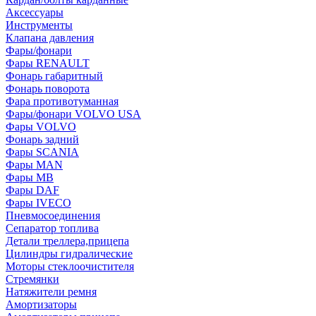
Аксессуары
Инструменты
Клапана давления
Фары/фонари
Фары RENAULT
Фонарь габаритный
Фонарь поворота
Фара противотуманная
Фары/фонари VOLVO USA
Фары VOLVO
Фонарь задний
Фары SCANIA
Фары MAN
Фары MB
Фары DAF
Фары IVECO
Пневмосоединения
Сепаратор топлива
Детали треллера,прицепа
Цилиндры гидралические
Моторы стеклоочистителя
Стремянки
Натяжители ремня
Амортизаторы