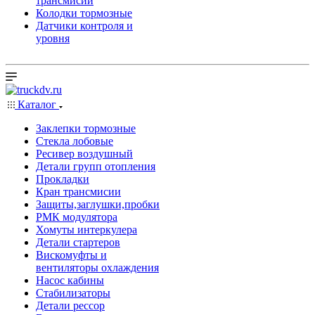
трансмисии
Колодки тормозные
Датчики контроля и
уровня
Каталог
Заклепки тормозные
Стекла лобовые
Ресивер воздушный
Детали групп отопления
Прокладки
Кран трансмисии
Защиты,заглушки,пробки
РМК модулятора
Хомуты интеркулера
Детали стартеров
Вискомуфты и
вентиляторы охлаждения
Насос кабины
Стабилизаторы
Детали рессор