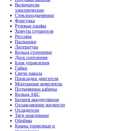
Включатели
электрические
Стеклоподъемники
Форсунка
Рулевые цапфы
Хомуты глушителя
Рессоры
Пыльники
Литература
Кольца стопорные
Диск сцепления
Блок управления
Гайки
Свечи накала
Прокладки двигателя
Монтажные комплекты
Подъемники кабины
Кольца АБС
Батарея аккумулярная
Охлаждающие жидкости
Охладители
Тяги реактивные
Обоймы
Краны тормозные и