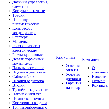
Датчики управления,
слежения
Хомуты ленточные
Трубки
Цилиндры
пневматические
Компрессор
кондиционера
Стартеры
Масленка
Розетки разьемы
электрические
Болты крепежные
Как купить
Детали тормозных
Компания
механизмов
Условия
Пальцы рессорные
О
оплаты
Подушки двигателя
компании
Условия
Сайлентблоки
Новости
доставки
Шланги радиатора
Отзывы
Гарантия
Втулки
Контакты
на товар
Трещётки тормозные
Наконечники тяг
Поршневая группа
Крестовины кардана
Топливозаборники с