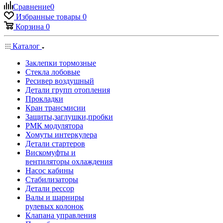
Сравнение
0
Избранные товары
0
Корзина
0
Каталог
Заклепки тормозные
Стекла лобовые
Ресивер воздушный
Детали групп отопления
Прокладки
Кран трансмисии
Защиты,заглушки,пробки
РМК модулятора
Хомуты интеркулера
Детали стартеров
Вискомуфты и
вентиляторы охлаждения
Насос кабины
Стабилизаторы
Детали рессор
Валы и шарниры
рулевых колонок
Клапана управления