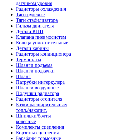
датчиком уровня
Радиаторы охлаждения
Тяги рулевые
Тяги стабилизатора
Гильзы двигателя
Детали КПП
Клапана пневмосистем
Кольца уплотнительные
Детали кабины
Радиаторы кондиционера
Термостаты
Шланги подъема
Шланги подкачки
Шланг
Патрубки интеркулера
Шланги воздушные
Подушки радиатора
Радиаторы отопителя
Бачки расширительные/
топл./накопит.
Шпильки/болты
колесные
Комплекты сцепления
Корзины сцепления
Барабаны тормозные