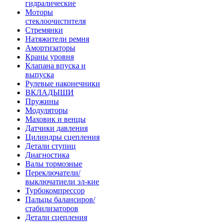
гидралические
Моторы
стеклоочистителя
Стремянки
Натяжители ремня
Амортизаторы
Краны уровня
Клапана впуска и
выпуска
Рулевые наконечники
ВКЛАДЫШИ
Пружины
Модуляторы
Маховик и венцы
Датчики давления
Цилиндры сцепления
Детали ступиц
Диагностика
Валы тормозные
Переключатели/
выключатиели эл-кие
Турбокомпрессор
Пальцы балансиров/
стабилизаторов
Детали сцепления