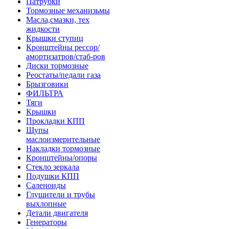
Патрубки
Тормозные механизьмы
Масла,смазки, тех
жидкости
Крышки ступиц
Кронштейны рессор/
амортизатров/стаб-ров
Диски тормозные
Реостаты/педали газа
Брызговики
ФИЛЬТРА
Тяги
Крышки
Прокладки КПП
Щупы
маслоизмерительные
Накладки тормозные
Кронштейны/опоры
Стекло зеркала
Подушки КПП
Саленоиды
Глушители и трубы
выхлопные
Детали двигателя
Генераторы