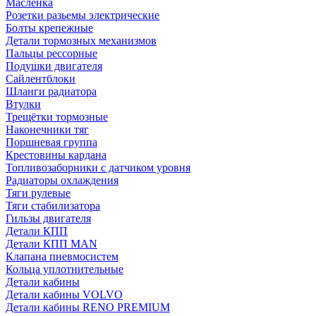
Масленка
Розетки разьемы электрические
Болты крепежные
Детали тормозных механизмов
Пальцы рессорные
Подушки двигателя
Сайлентблоки
Шланги радиатора
Втулки
Трещётки тормозные
Наконечники тяг
Поршневая группа
Крестовины кардана
Топливозаборники с датчиком уровня
Радиаторы охлаждения
Тяги рулевые
Тяги стабилизатора
Гильзы двигателя
Детали КПП
Детали КПП MAN
Клапана пневмосистем
Кольца уплотнительные
Детали кабины
Детали кабины VOLVO
Детали кабины RENO PREMIUM