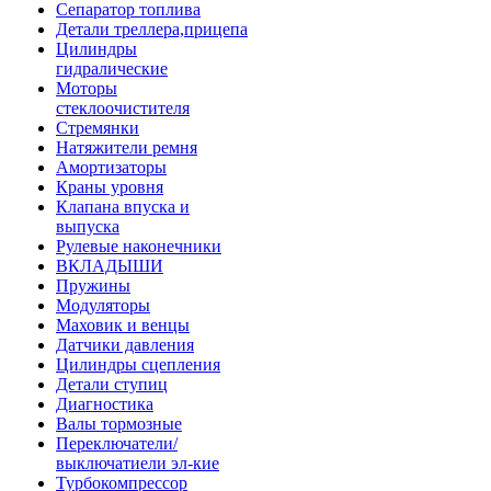
Сепаратор топлива
Детали треллера,прицепа
Цилиндры
гидралические
Моторы
стеклоочистителя
Стремянки
Натяжители ремня
Амортизаторы
Краны уровня
Клапана впуска и
выпуска
Рулевые наконечники
ВКЛАДЫШИ
Пружины
Модуляторы
Маховик и венцы
Датчики давления
Цилиндры сцепления
Детали ступиц
Диагностика
Валы тормозные
Переключатели/
выключатиели эл-кие
Турбокомпрессор