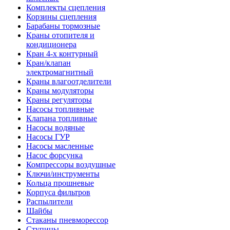
Комплекты сцепления
Корзины сцепления
Барабаны тормозные
Краны отопителя и
кондиционера
Кран 4-х контурный
Кран/клапан
электромагнитный
Краны влагоотделители
Краны модуляторы
Краны регуляторы
Насосы топливные
Клапана топливные
Насосы водяные
Насосы ГУР
Насосы масленные
Насос форсунка
Компрессоры воздушные
Ключи/инструменты
Кольца прошневые
Корпуса фильтров
Распылители
Шайбы
Стаканы пневморессор
Ступицы