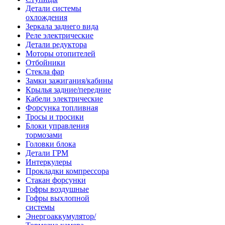
Детали системы
охлождения
Зеркала заднего вида
Реле электрические
Детали редуктора
Моторы отопителей
Отбойники
Стекла фар
Замки зажигания/кабины
Крылья задние/передние
Кабели электрические
Форсунка топливная
Тросы и тросики
Блоки управления
тормозами
Головки блока
Детали ГРМ
Интеркулеры
Прокладки компрессора
Стакан форсунки
Гофры воздушные
Гофры выхлопной
системы
Энергоаккумулятор/