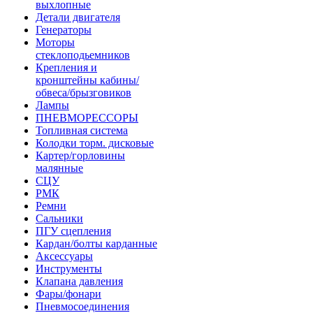
выхлопные
Детали двигателя
Генераторы
Моторы
стеклоподьемников
Крепления и
кронштейны кабины/
обвеса/брызговиков
Лампы
ПНЕВМОРЕССОРЫ
Топливная система
Колодки торм. дисковые
Картер/горловины
малянные
СЦУ
РМК
Ремни
Сальники
ПГУ сцепления
Кардан/болты карданные
Аксессуары
Инструменты
Клапана давления
Фары/фонари
Пневмосоединения