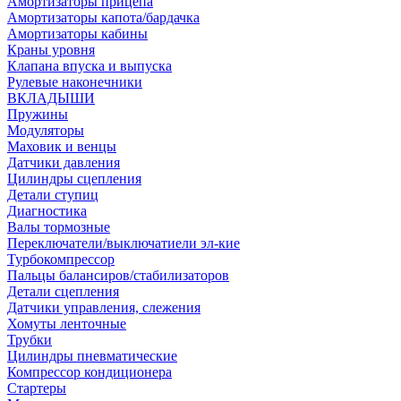
Амортизаторы прицепа
Амортизаторы капота/бардачка
Амортизаторы кабины
Краны уровня
Клапана впуска и выпуска
Рулевые наконечники
ВКЛАДЫШИ
Пружины
Модуляторы
Маховик и венцы
Датчики давления
Цилиндры сцепления
Детали ступиц
Диагностика
Валы тормозные
Переключатели/выключатиели эл-кие
Турбокомпрессор
Пальцы балансиров/стабилизаторов
Детали сцепления
Датчики управления, слежения
Хомуты ленточные
Трубки
Цилиндры пневматические
Компрессор кондиционера
Стартеры