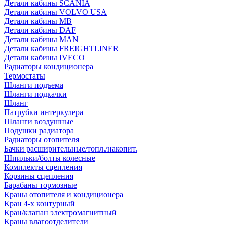
Детали кабины SCANIA
Детали кабины VOLVO USA
Детали кабины MB
Детали кабины DAF
Детали кабины MAN
Детали кабины FREIGHTLINER
Детали кабины IVECO
Радиаторы кондиционера
Термостаты
Шланги подъема
Шланги подкачки
Шланг
Патрубки интеркулера
Шланги воздушные
Подушки радиатора
Радиаторы отопителя
Бачки расширительные/топл./накопит.
Шпильки/болты колесные
Комплекты сцепления
Корзины сцепления
Барабаны тормозные
Краны отопителя и кондиционера
Кран 4-х контурный
Кран/клапан электромагнитный
Краны влагоотделители