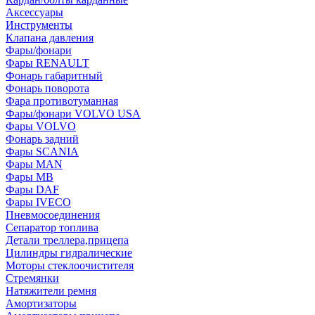
Аксессуары
Инструменты
Клапана давления
Фары/фонари
Фары RENAULT
Фонарь габаритный
Фонарь поворота
Фара противотуманная
Фары/фонари VOLVO USA
Фары VOLVO
Фонарь задний
Фары SCANIA
Фары MAN
Фары MB
Фары DAF
Фары IVECO
Пневмосоединения
Сепаратор топлива
Детали треллера,прицепа
Цилиндры гидралические
Моторы стеклоочистителя
Стремянки
Натяжители ремня
Амортизаторы