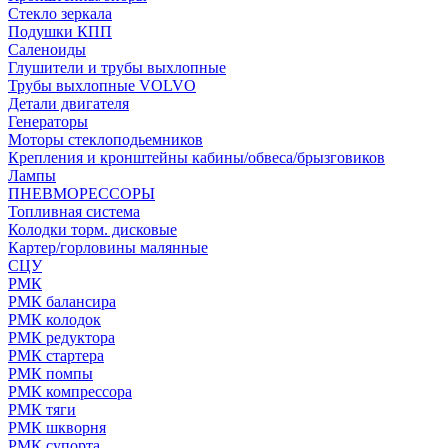
Стекло зеркала
Подушки КПП
Саленоиды
Глушители и трубы выхлопные
Трубы выхлопные VOLVO
Детали двигателя
Генераторы
Моторы стеклоподьемников
Крепления и кронштейны кабины/обвеса/брызговиков
Лампы
ПНЕВМОРЕССОРЫ
Топливная система
Колодки торм. дисковые
Картер/горловины малянные
СЦУ
РМК
РМК балансира
РМК колодок
РМК редуктора
РМК стартера
РМК помпы
РМК компрессора
РМК тяги
РМК шкворня
РМК супорта