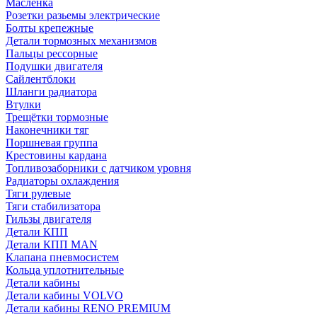
Масленка
Розетки разьемы электрические
Болты крепежные
Детали тормозных механизмов
Пальцы рессорные
Подушки двигателя
Сайлентблоки
Шланги радиатора
Втулки
Трещётки тормозные
Наконечники тяг
Поршневая группа
Крестовины кардана
Топливозаборники с датчиком уровня
Радиаторы охлаждения
Тяги рулевые
Тяги стабилизатора
Гильзы двигателя
Детали КПП
Детали КПП MAN
Клапана пневмосистем
Кольца уплотнительные
Детали кабины
Детали кабины VOLVO
Детали кабины RENO PREMIUM