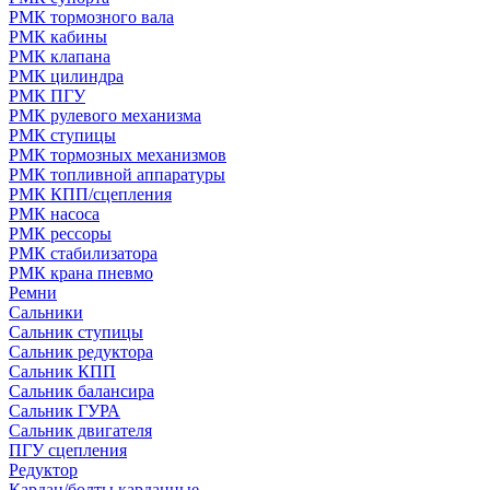
РМК тормозного вала
РМК кабины
РМК клапана
РМК цилиндра
РМК ПГУ
РМК рулевого механизма
РМК ступицы
РМК тормозных механизмов
РМК топливной аппаратуры
РМК КПП/сцепления
РМК насоса
РМК рессоры
РМК стабилизатора
РМК крана пневмо
Ремни
Сальники
Сальник ступицы
Сальник редуктора
Сальник КПП
Сальник балансира
Сальник ГУРА
Сальник двигателя
ПГУ сцепления
Редуктор
Кардан/болты карданные