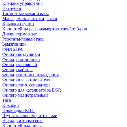
Клапана управления
Патрубки
Тормозные механизьмы
Масла,смазки, тех жидкости
Крышки ступиц
Кронштейны рессор/амортизатров/стаб-ров
Диски тормозные
Реостаты/педали газа
Брызговики
ФИЛЬТРА
Фильтр воздушный
Фильтр топливный
Фильтр масляный
Фильтр кабины
Фильтр системы охлаждения
Фильтр влагоотделителя
Фильтр топл. сепаратора
Фильтр для катализатора EGR
Фильтр магистральный
Тяги
Крышки
Прокладки КПП
Щупы маслоизмерительные
Накладки тормозные
Кронштейны/опоры