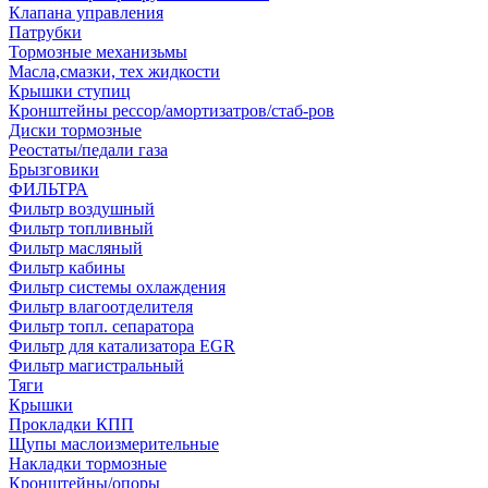
Клапана управления
Патрубки
Тормозные механизьмы
Масла,смазки, тех жидкости
Крышки ступиц
Кронштейны рессор/амортизатров/стаб-ров
Диски тормозные
Реостаты/педали газа
Брызговики
ФИЛЬТРА
Фильтр воздушный
Фильтр топливный
Фильтр масляный
Фильтр кабины
Фильтр системы охлаждения
Фильтр влагоотделителя
Фильтр топл. сепаратора
Фильтр для катализатора EGR
Фильтр магистральный
Тяги
Крышки
Прокладки КПП
Щупы маслоизмерительные
Накладки тормозные
Кронштейны/опоры