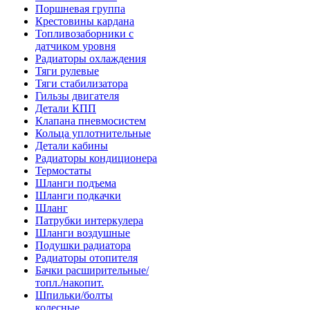
Поршневая группа
Крестовины кардана
Топливозаборники с
датчиком уровня
Радиаторы охлаждения
Тяги рулевые
Тяги стабилизатора
Гильзы двигателя
Детали КПП
Клапана пневмосистем
Кольца уплотнительные
Детали кабины
Радиаторы кондиционера
Термостаты
Шланги подъема
Шланги подкачки
Шланг
Патрубки интеркулера
Шланги воздушные
Подушки радиатора
Радиаторы отопителя
Бачки расширительные/
топл./накопит.
Шпильки/болты
колесные