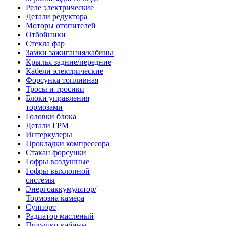
Реле электрические
Детали редуктора
Моторы отопителей
Отбойники
Стекла фар
Замки зажигания/кабины
Крылья задние/передние
Кабели электрические
Форсунка топливная
Тросы и тросики
Блоки управления
тормозами
Головки блока
Детали ГРМ
Интеркулеры
Прокладки компрессора
Стакан форсунки
Гофры воздушные
Гофры выхлопной
системы
Энергоаккумулятор/
Тормозна камера
Суппорт
Радиатор масленый
Подушки кабины