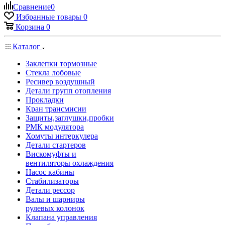
Сравнение
0
Избранные товары
0
Корзина
0
Каталог
Заклепки тормозные
Стекла лобовые
Ресивер воздушный
Детали групп отопления
Прокладки
Кран трансмисии
Защиты,заглушки,пробки
РМК модулятора
Хомуты интеркулера
Детали стартеров
Вискомуфты и
вентиляторы охлаждения
Насос кабины
Стабилизаторы
Детали рессор
Валы и шарниры
рулевых колонок
Клапана управления