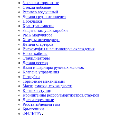
Заклепки тормозные
Стекла лобовые
Ресивер воздушный
Детали групп отопления
Прокладки
Кран трансмисии
Защиты,заглушки,пробки
РМК модулятора
Хомуты интеркулера
Детали стартеров
Вискомуфты и вентиляторы охлаждения
Насос кабины
Стабилизаторы
Детали рессор
Валы и шарниры рулевых колонок
Клапана управления
Патрубки
Тормозные механизьмы
Масла,смазки, тех жидкости
Крышки ступиц
Кронштейны рессор/амортизатров/стаб-ров
Диски тормозные
Реостаты/педали газа
Брызговики
ФИЛЬТРА