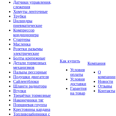
Датчики управления,
слежения
Хомуты ленточные
Трубки
Цилиндры
пневматические
Компрессор
кондиционера
Стартеры
Масленка
Розетки разьемы
электрические
Болты крепежные
Как купить
Детали тормозных
Компания
механизмов
Условия
Пальцы рессорные
О
оплаты
Подушки двигателя
компании
Условия
Сайлентблоки
Новости
доставки
Шланги радиатора
Отзывы
Гарантия
Втулки
Контакты
на товар
Трещётки тормозные
Наконечники тяг
Поршневая группа
Крестовины кардана
Топливозаборники с