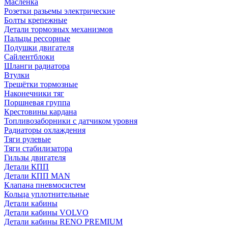
Масленка
Розетки разьемы электрические
Болты крепежные
Детали тормозных механизмов
Пальцы рессорные
Подушки двигателя
Сайлентблоки
Шланги радиатора
Втулки
Трещётки тормозные
Наконечники тяг
Поршневая группа
Крестовины кардана
Топливозаборники с датчиком уровня
Радиаторы охлаждения
Тяги рулевые
Тяги стабилизатора
Гильзы двигателя
Детали КПП
Детали КПП MAN
Клапана пневмосистем
Кольца уплотнительные
Детали кабины
Детали кабины VOLVO
Детали кабины RENO PREMIUM