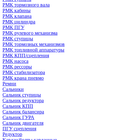
РМК тормозного вала
РМК кабины
РМК клапана
РМК цилиндра
РМК ПГУ
РМК рулевого механизма
РМК ступицы
РМК тормозных механизмов
РМК топливной аппаратуры
РМК КПП/сцепления
РМК насоса
РМК рессоры
РМК стабилизатора
РМК крана пневмо
Ремни
Сальники
Сальник ступицы
Сальник редуктора
Сальник КПП
Сальник балансира
Сальник ГУРА
Сальник двигателя
ПГУ сцепления
Редуктор
Кардан/болты карданные