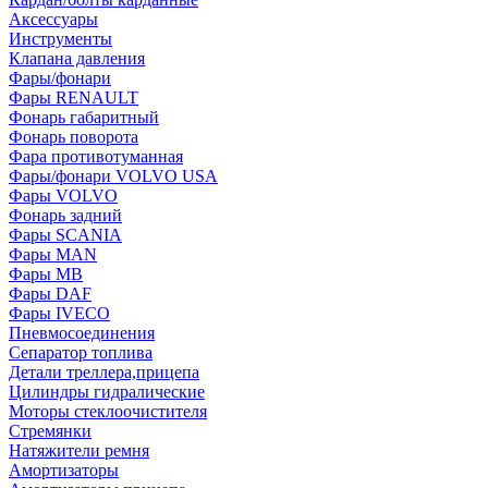
Аксессуары
Инструменты
Клапана давления
Фары/фонари
Фары RENAULT
Фонарь габаритный
Фонарь поворота
Фара противотуманная
Фары/фонари VOLVO USA
Фары VOLVO
Фонарь задний
Фары SCANIA
Фары MAN
Фары MB
Фары DAF
Фары IVECO
Пневмосоединения
Сепаратор топлива
Детали треллера,прицепа
Цилиндры гидралические
Моторы стеклоочистителя
Стремянки
Натяжители ремня
Амортизаторы