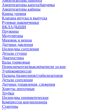
Амортизаторы прицепа
Амортизаторы капота/бардачка
Амортизаторы кабины
Краны уровня
Клапана впуска и выпуска
Рулевые наконечники
ВКЛАДЫШИ
Пружины
Модуляторы
Маховик и венцы
Датчики давления
Цилиндры сцепления
Детали ступиц
Диагностика
Валы тормозные
Переключатели/выключатиели эл-кие
Турбокомпрессор
Пальцы балансиров/стабилизаторов
Детали сцепления
Датчики управления, слежения
Хомуты ленточные
Трубки
Цилиндры пневматические
Компрессор кондиционера
Стартеры