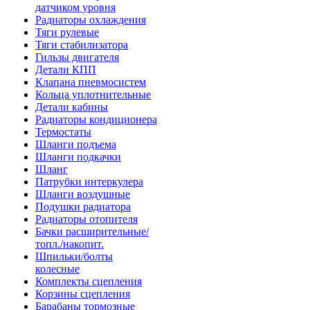
датчиком уровня
Радиаторы охлаждения
Тяги рулевые
Тяги стабилизатора
Гильзы двигателя
Детали КПП
Клапана пневмосистем
Кольца уплотнительные
Детали кабины
Радиаторы кондиционера
Термостаты
Шланги подъема
Шланги подкачки
Шланг
Патрубки интеркулера
Шланги воздушные
Подушки радиатора
Радиаторы отопителя
Бачки расширительные/
топл./накопит.
Шпильки/болты
колесные
Комплекты сцепления
Корзины сцепления
Барабаны тормозные