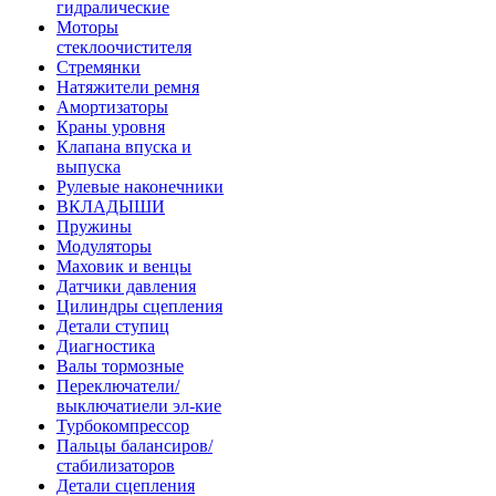
гидралические
Моторы
стеклоочистителя
Стремянки
Натяжители ремня
Амортизаторы
Краны уровня
Клапана впуска и
выпуска
Рулевые наконечники
ВКЛАДЫШИ
Пружины
Модуляторы
Маховик и венцы
Датчики давления
Цилиндры сцепления
Детали ступиц
Диагностика
Валы тормозные
Переключатели/
выключатиели эл-кие
Турбокомпрессор
Пальцы балансиров/
стабилизаторов
Детали сцепления