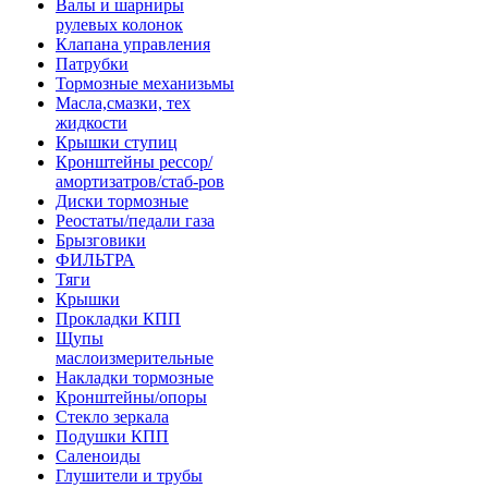
Валы и шарниры
рулевых колонок
Клапана управления
Патрубки
Тормозные механизьмы
Масла,смазки, тех
жидкости
Крышки ступиц
Кронштейны рессор/
амортизатров/стаб-ров
Диски тормозные
Реостаты/педали газа
Брызговики
ФИЛЬТРА
Тяги
Крышки
Прокладки КПП
Щупы
маслоизмерительные
Накладки тормозные
Кронштейны/опоры
Стекло зеркала
Подушки КПП
Саленоиды
Глушители и трубы