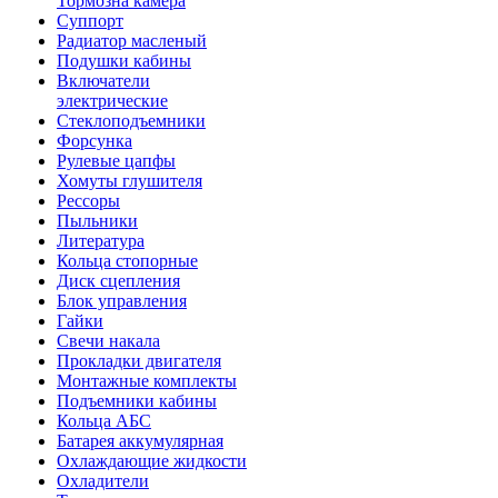
Тормозна камера
Суппорт
Радиатор масленый
Подушки кабины
Включатели
электрические
Стеклоподъемники
Форсунка
Рулевые цапфы
Хомуты глушителя
Рессоры
Пыльники
Литература
Кольца стопорные
Диск сцепления
Блок управления
Гайки
Свечи накала
Прокладки двигателя
Монтажные комплекты
Подъемники кабины
Кольца АБС
Батарея аккумулярная
Охлаждающие жидкости
Охладители