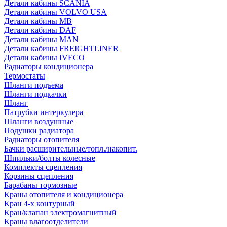
Детали кабины SCANIA
Детали кабины VOLVO USA
Детали кабины MB
Детали кабины DAF
Детали кабины MAN
Детали кабины FREIGHTLINER
Детали кабины IVECO
Радиаторы кондиционера
Термостаты
Шланги подъема
Шланги подкачки
Шланг
Патрубки интеркулера
Шланги воздушные
Подушки радиатора
Радиаторы отопителя
Бачки расширительные/топл./накопит.
Шпильки/болты колесные
Комплекты сцепления
Корзины сцепления
Барабаны тормозные
Краны отопителя и кондиционера
Кран 4-х контурный
Кран/клапан электромагнитный
Краны влагоотделители