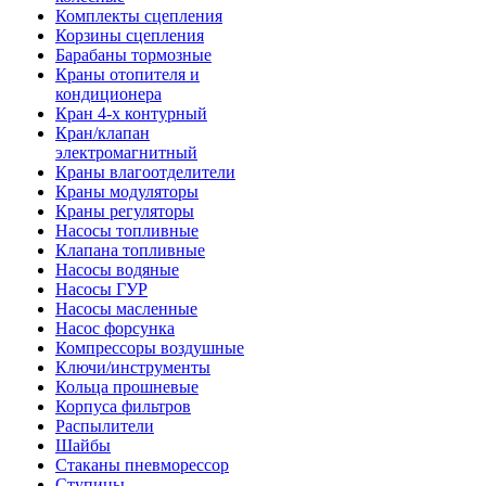
Комплекты сцепления
Корзины сцепления
Барабаны тормозные
Краны отопителя и
кондиционера
Кран 4-х контурный
Кран/клапан
электромагнитный
Краны влагоотделители
Краны модуляторы
Краны регуляторы
Насосы топливные
Клапана топливные
Насосы водяные
Насосы ГУР
Насосы масленные
Насос форсунка
Компрессоры воздушные
Ключи/инструменты
Кольца прошневые
Корпуса фильтров
Распылители
Шайбы
Стаканы пневморессор
Ступицы