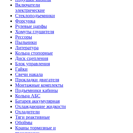
Включатели
электрические
Стеклоподъемники
Форсунка
Рулевые цапфы
Хомуты глушителя
Рессоры
Пыльники
Литература
Кольца стопорные
Диск сцепления
Блок управления
Гайки
Свечи накала
Прокладки двигателя
Монтажные комплекты
Подъемники кабины
Кольца АБС
Батарея аккумулярная
Охлаждающие жидкости
Охладители
Тяги реактивные
Обоймы
Краны тормозные и