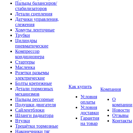
Пальцы балансиров/
стабилизаторов
Детали сцепления
Датчики управления,
слежения
Хомуты ленточные
Трубки
Цилиндры
пневматические
Компрессор
кондиционера
Стартеры
Масленка
Розетки разьемы
электрические
Болты крепежные
Как купить
Детали тормозных
Компания
механизмов
Условия
Пальцы рессорные
О
оплаты
Подушки двигателя
компании
Условия
Сайлентблоки
Новости
доставки
Шланги радиатора
Отзывы
Гарантия
Втулки
Контакты
на товар
Трещётки тормозные
Наконечники тяг