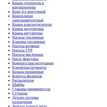
Краны отопителя и
кондиционера
Кран 4-х контурный
Кран/клапан
электромагнитный
Краны влагоотделители
Краны модуляторы
Краны регуляторы
Насосы топливные
Клапана топливные
Насосы водяные
Насосы ГУР
Насосы масленные
Насос форсунка
Компрессоры воздушные
Ключи/инструменты
Кольца прошневые
Корпуса фильтров
Распылители
Шайбы
Стаканы пневморессор
Ступицы
Детали системы
охлождения
Зеркала заднего вида