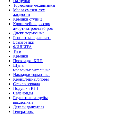
Патрубки
Тормозные механизьмы
Масла,смазки, тех
жидкости
Крышки ступиц
Кронштейны рессор/
амортизатров/стаб-ров
Диски тормозные
Реостаты/педали газа
Брызговики
ФИЛЬТРА
Тяги
Крышки
Прокладки КПП
Щупы
маслоизмерительные
Накладки тормозные
Кронштейны/опоры
Стекло зеркала
Подушки КПП
Саленоиды
Глушители и трубы
выхлопные
Детали двигателя
Генераторы