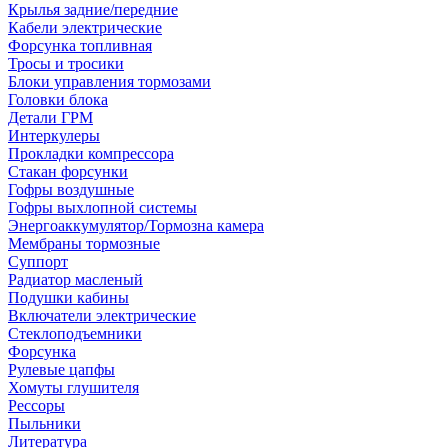
Крылья задние/передние
Кабели электрические
Форсунка топливная
Тросы и тросики
Блоки управления тормозами
Головки блока
Детали ГРМ
Интеркулеры
Прокладки компрессора
Стакан форсунки
Гофры воздушные
Гофры выхлопной системы
Энергоаккумулятор/Тормозна камера
Мембраны тормозные
Суппорт
Радиатор масленый
Подушки кабины
Включатели электрические
Стеклоподъемники
Форсунка
Рулевые цапфы
Хомуты глушителя
Рессоры
Пыльники
Литература