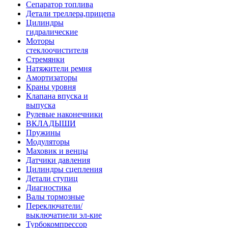
Сепаратор топлива
Детали треллера,прицепа
Цилиндры
гидралические
Моторы
стеклоочистителя
Стремянки
Натяжители ремня
Амортизаторы
Краны уровня
Клапана впуска и
выпуска
Рулевые наконечники
ВКЛАДЫШИ
Пружины
Модуляторы
Маховик и венцы
Датчики давления
Цилиндры сцепления
Детали ступиц
Диагностика
Валы тормозные
Переключатели/
выключатиели эл-кие
Турбокомпрессор