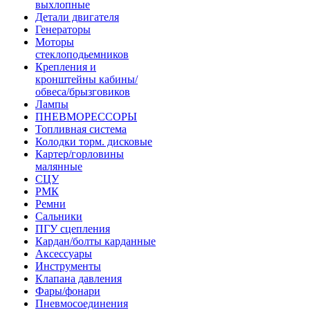
выхлопные
Детали двигателя
Генераторы
Моторы
стеклоподьемников
Крепления и
кронштейны кабины/
обвеса/брызговиков
Лампы
ПНЕВМОРЕССОРЫ
Топливная система
Колодки торм. дисковые
Картер/горловины
малянные
СЦУ
РМК
Ремни
Сальники
ПГУ сцепления
Кардан/болты карданные
Аксессуары
Инструменты
Клапана давления
Фары/фонари
Пневмосоединения