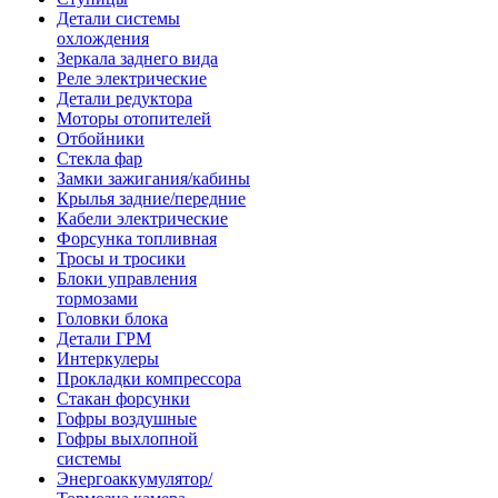
Детали системы
охлождения
Зеркала заднего вида
Реле электрические
Детали редуктора
Моторы отопителей
Отбойники
Стекла фар
Замки зажигания/кабины
Крылья задние/передние
Кабели электрические
Форсунка топливная
Тросы и тросики
Блоки управления
тормозами
Головки блока
Детали ГРМ
Интеркулеры
Прокладки компрессора
Стакан форсунки
Гофры воздушные
Гофры выхлопной
системы
Энергоаккумулятор/