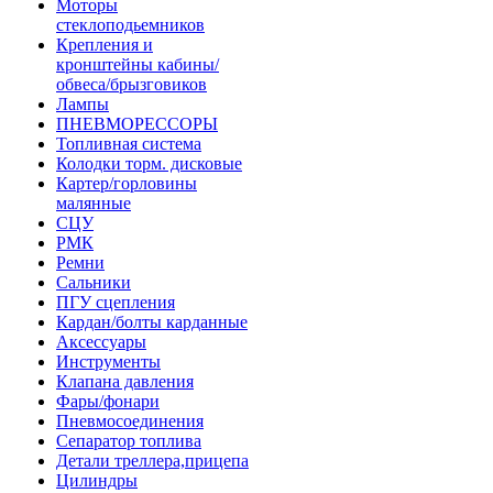
Моторы
стеклоподьемников
Крепления и
кронштейны кабины/
обвеса/брызговиков
Лампы
ПНЕВМОРЕССОРЫ
Топливная система
Колодки торм. дисковые
Картер/горловины
малянные
СЦУ
РМК
Ремни
Сальники
ПГУ сцепления
Кардан/болты карданные
Аксессуары
Инструменты
Клапана давления
Фары/фонари
Пневмосоединения
Сепаратор топлива
Детали треллера,прицепа
Цилиндры