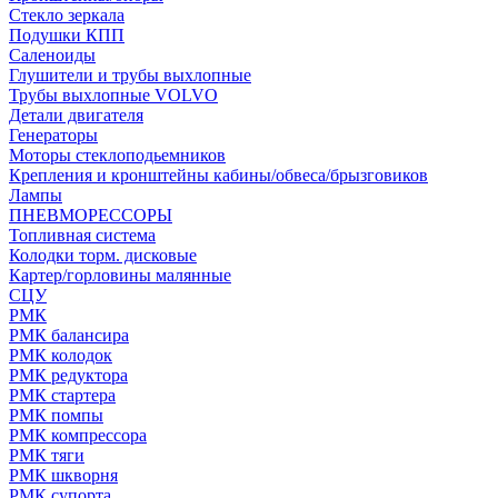
Стекло зеркала
Подушки КПП
Саленоиды
Глушители и трубы выхлопные
Трубы выхлопные VOLVO
Детали двигателя
Генераторы
Моторы стеклоподьемников
Крепления и кронштейны кабины/обвеса/брызговиков
Лампы
ПНЕВМОРЕССОРЫ
Топливная система
Колодки торм. дисковые
Картер/горловины малянные
СЦУ
РМК
РМК балансира
РМК колодок
РМК редуктора
РМК стартера
РМК помпы
РМК компрессора
РМК тяги
РМК шкворня
РМК супорта