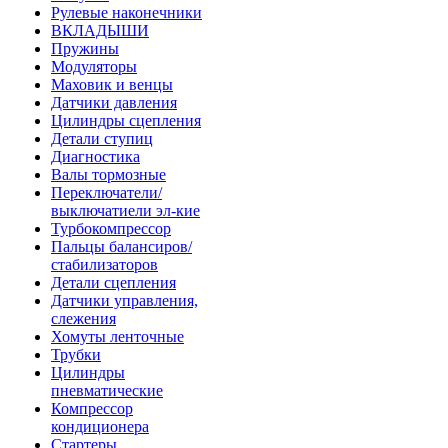
Рулевые наконечники
ВКЛАДЫШИ
Пружины
Модуляторы
Маховик и венцы
Датчики давления
Цилиндры сцепления
Детали ступиц
Диагностика
Валы тормозные
Переключатели/
выключатиели эл-кие
Турбокомпрессор
Пальцы балансиров/
стабилизаторов
Детали сцепления
Датчики управления,
слежения
Хомуты ленточные
Трубки
Цилиндры
пневматические
Компрессор
кондиционера
Стартеры