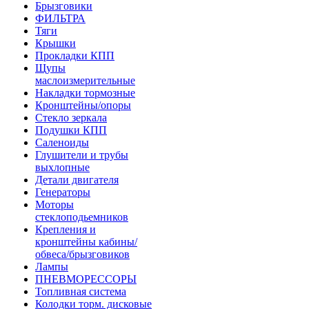
Брызговики
ФИЛЬТРА
Тяги
Крышки
Прокладки КПП
Щупы
маслоизмерительные
Накладки тормозные
Кронштейны/опоры
Стекло зеркала
Подушки КПП
Саленоиды
Глушители и трубы
выхлопные
Детали двигателя
Генераторы
Моторы
стеклоподьемников
Крепления и
кронштейны кабины/
обвеса/брызговиков
Лампы
ПНЕВМОРЕССОРЫ
Топливная система
Колодки торм. дисковые