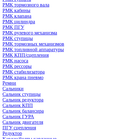
РМК тормозного вала
РМК кабины
РМК клапана
РМК цилиндра
РМК ПГУ
РМК рулевого механизма
РМК ступицы
РМК тормозных механизмов
РМК топливной аппаратуры
РМК КПП/сцепления
РМК насоса
РМК рессоры
РМК стабилизатора
РМК крана пневмо
Ремни
Сальники
Сальник ступицы
Сальник редуктора
Сальник КПП
Сальник балансира
Сальник ГУРА
Сальник двигателя
ПГУ сцепления
Редуктор
Кардан/болты карданные