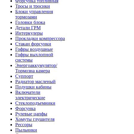
Форсунка топливная
Тросы и тросики
Блоки управления
тормозами
Головки блока
Детали ГРМ
Интеркулеры
Прокладки компрессора
Стакан форсунки
Гофры воздушные
Гофры выхлопной
системы
Энергоаккумулятор/
Тормозна камера
Суппорт
Радиатор масленый
Подушки кабины
Включатели
электрические
Стеклоподъемники
Форсунка
Рулевые цапфы
Хомуты глушителя
Рессоры
Пыльники