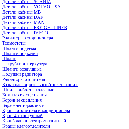
Детали кабины SCANIA
Детали кабины VOLVO USA
Детали кабины MB
Детали кабины DAF
Детали кабины MAN
Детали кабины FREIGHTLINER
Детали кабины IVECO
Радиаторы кондиционера
Термостаты
Шланги подъема
Шланги подкачки
Шланг
Патрубки интеркулера
Шланги воздушные
Подушки радиатора
Радиаторы отопителя
Бачки расширительные/топл./накопит.
Шпильки/болты колесные
Комплекты сцепления
Корзины сцепления
Барабаны тормозные
Краны отопителя и кондиционера
Кран 4-х контурный
Кран/клапан электромагнитный
Краны влагоотделители