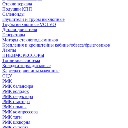
Стекло зеркала
Подушки КПП
Саленоиды
Глушители и трубы выхлопные
Трубы выхлопные VOLVO
Детали двигателя
Генераторы
Моторы стеклоподьемников
Крепления и кронштейны кабины/обвеса/брызговиков
Лампы
ПНЕВМОРЕССОРЫ
Топливная система
Колодки торм. дисковые
Картер/горловины малянные
СЦУ
РМК
РМК балансира
РМК колодок
РМК редуктора
РМК стартера
РМК помпы
РМК компрессора
РМК тяги
РМК шкворня
РМК супорта