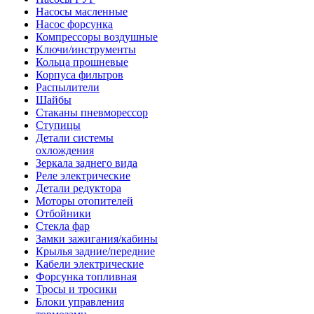
Насосы масленные
Насос форсунка
Компрессоры воздушные
Ключи/инструменты
Кольца прошневые
Корпуса фильтров
Распылители
Шайбы
Стаканы пневморессор
Ступицы
Детали системы
охлождения
Зеркала заднего вида
Реле электрические
Детали редуктора
Моторы отопителей
Отбойники
Стекла фар
Замки зажигания/кабины
Крылья задние/передние
Кабели электрические
Форсунка топливная
Тросы и тросики
Блоки управления