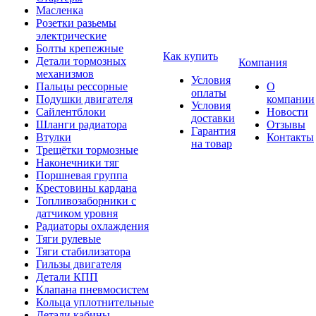
Масленка
Розетки разьемы
электрические
Болты крепежные
Как купить
Детали тормозных
Компания
механизмов
Условия
Пальцы рессорные
О
оплаты
Подушки двигателя
компании
Условия
Сайлентблоки
Новости
доставки
Шланги радиатора
Отзывы
Гарантия
Втулки
Контакты
на товар
Трещётки тормозные
Наконечники тяг
Поршневая группа
Крестовины кардана
Топливозаборники с
датчиком уровня
Радиаторы охлаждения
Тяги рулевые
Тяги стабилизатора
Гильзы двигателя
Детали КПП
Клапана пневмосистем
Кольца уплотнительные
Детали кабины