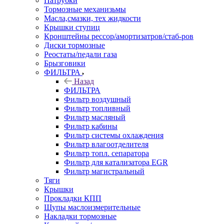
Патрубки
Тормозные механизьмы
Масла,смазки, тех жидкости
Крышки ступиц
Кронштейны рессор/амортизатров/стаб-ров
Диски тормозные
Реостаты/педали газа
Брызговики
ФИЛЬТРА
Назад
ФИЛЬТРА
Фильтр воздушный
Фильтр топливный
Фильтр масляный
Фильтр кабины
Фильтр системы охлаждения
Фильтр влагоотделителя
Фильтр топл. сепаратора
Фильтр для катализатора EGR
Фильтр магистральный
Тяги
Крышки
Прокладки КПП
Щупы маслоизмерительные
Накладки тормозные