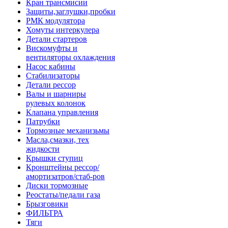
Кран трансмисии
Защиты,заглушки,пробки
РМК модулятора
Хомуты интеркулера
Детали стартеров
Вискомуфты и
вентиляторы охлаждения
Насос кабины
Стабилизаторы
Детали рессор
Валы и шарниры
рулевых колонок
Клапана управления
Патрубки
Тормозные механизьмы
Масла,смазки, тех
жидкости
Крышки ступиц
Кронштейны рессор/
амортизатров/стаб-ров
Диски тормозные
Реостаты/педали газа
Брызговики
ФИЛЬТРА
Тяги