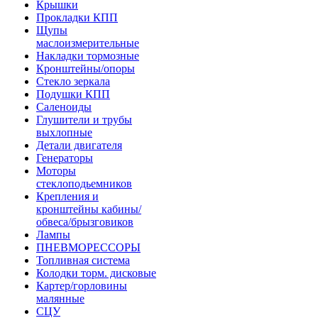
Крышки
Прокладки КПП
Щупы
маслоизмерительные
Накладки тормозные
Кронштейны/опоры
Стекло зеркала
Подушки КПП
Саленоиды
Глушители и трубы
выхлопные
Детали двигателя
Генераторы
Моторы
стеклоподьемников
Крепления и
кронштейны кабины/
обвеса/брызговиков
Лампы
ПНЕВМОРЕССОРЫ
Топливная система
Колодки торм. дисковые
Картер/горловины
малянные
СЦУ