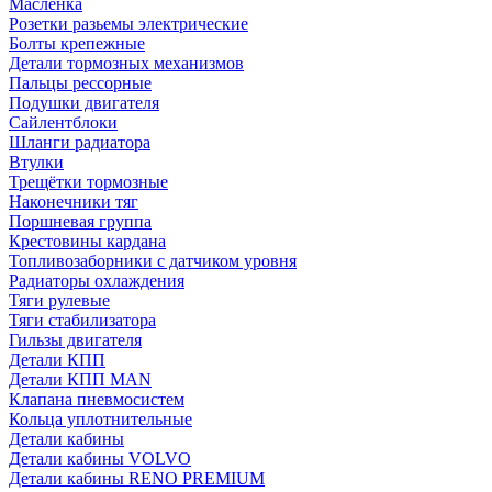
Масленка
Розетки разьемы электрические
Болты крепежные
Детали тормозных механизмов
Пальцы рессорные
Подушки двигателя
Сайлентблоки
Шланги радиатора
Втулки
Трещётки тормозные
Наконечники тяг
Поршневая группа
Крестовины кардана
Топливозаборники с датчиком уровня
Радиаторы охлаждения
Тяги рулевые
Тяги стабилизатора
Гильзы двигателя
Детали КПП
Детали КПП MAN
Клапана пневмосистем
Кольца уплотнительные
Детали кабины
Детали кабины VOLVO
Детали кабины RENO PREMIUM