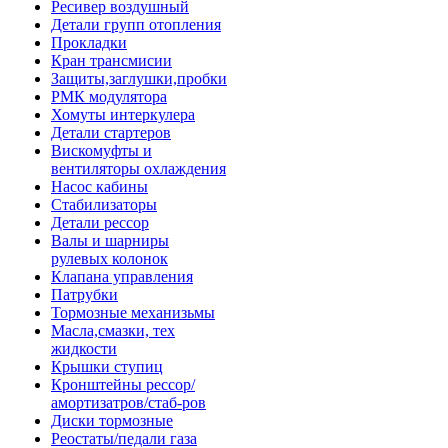
Ресивер воздушный
Детали групп отопления
Прокладки
Кран трансмисии
Защиты,заглушки,пробки
РМК модулятора
Хомуты интеркулера
Детали стартеров
Вискомуфты и
вентиляторы охлаждения
Насос кабины
Стабилизаторы
Детали рессор
Валы и шарниры
рулевых колонок
Клапана управления
Патрубки
Тормозные механизьмы
Масла,смазки, тех
жидкости
Крышки ступиц
Кронштейны рессор/
амортизатров/стаб-ров
Диски тормозные
Реостаты/педали газа