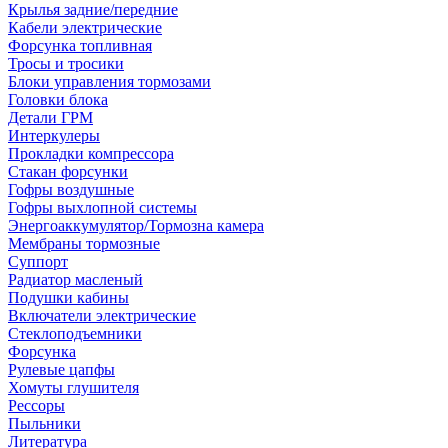
Крылья задние/передние
Кабели электрические
Форсунка топливная
Тросы и тросики
Блоки управления тормозами
Головки блока
Детали ГРМ
Интеркулеры
Прокладки компрессора
Стакан форсунки
Гофры воздушные
Гофры выхлопной системы
Энергоаккумулятор/Тормозна камера
Мембраны тормозные
Суппорт
Радиатор масленый
Подушки кабины
Включатели электрические
Стеклоподъемники
Форсунка
Рулевые цапфы
Хомуты глушителя
Рессоры
Пыльники
Литература