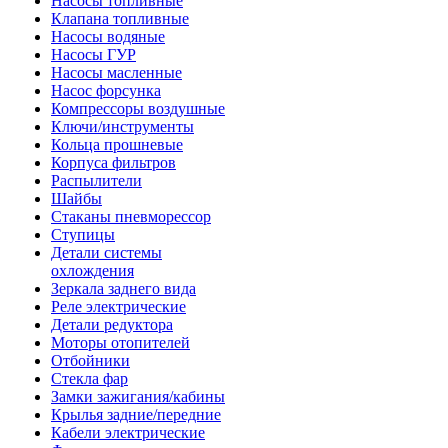
Насосы топливные
Клапана топливные
Насосы водяные
Насосы ГУР
Насосы масленные
Насос форсунка
Компрессоры воздушные
Ключи/инструменты
Кольца прошневые
Корпуса фильтров
Распылители
Шайбы
Стаканы пневморессор
Ступицы
Детали системы
охлождения
Зеркала заднего вида
Реле электрические
Детали редуктора
Моторы отопителей
Отбойники
Стекла фар
Замки зажигания/кабины
Крылья задние/передние
Кабели электрические