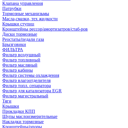
Клапана управления
Патрубки
Тормозные механизьмы
Масла,смазки, тех жидкости
Крышки ступиц
Кронштейны рессор/амортизатров/стаб-ров
Диски тормозные
Реостаты/педали газа
Брызговики
ФИЛЬТРА
Фильтр воздушный
Фильтр топливный
Фильтр масляный
Фильтр кабины
Фильтр системы охлаждения
Фильтр влагоотделителя
Фильтр топл. сепаратора
Фильтр для катализатора EGR
Фильтр магистральный
Тяги
Крышки
Прокладки КПП
Щупы маслоизмерительные
Накладки тормозные
Кронштейны/опоры