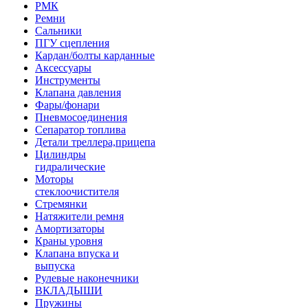
РМК
Ремни
Сальники
ПГУ сцепления
Кардан/болты карданные
Аксессуары
Инструменты
Клапана давления
Фары/фонари
Пневмосоединения
Сепаратор топлива
Детали треллера,прицепа
Цилиндры
гидралические
Моторы
стеклоочистителя
Стремянки
Натяжители ремня
Амортизаторы
Краны уровня
Клапана впуска и
выпуска
Рулевые наконечники
ВКЛАДЫШИ
Пружины