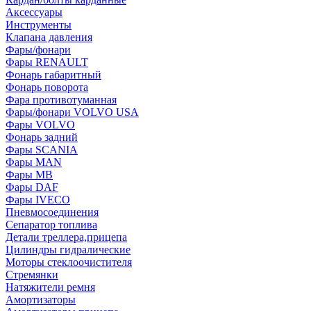
Аксессуары
Инструменты
Клапана давления
Фары/фонари
Фары RENAULT
Фонарь габаритный
Фонарь поворота
Фара противотуманная
Фары/фонари VOLVO USA
Фары VOLVO
Фонарь задний
Фары SCANIA
Фары MAN
Фары MB
Фары DAF
Фары IVECO
Пневмосоединения
Сепаратор топлива
Детали треллера,прицепа
Цилиндры гидралические
Моторы стеклоочистителя
Стремянки
Натяжители ремня
Амортизаторы