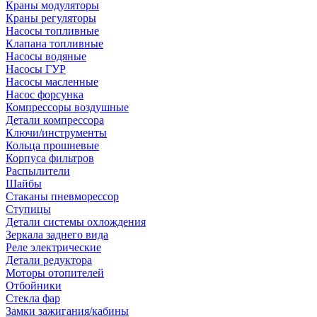
Краны модуляторы
Краны регуляторы
Насосы топливные
Клапана топливные
Насосы водяные
Насосы ГУР
Насосы масленные
Насос форсунка
Компрессоры воздушные
Детали компрессора
Ключи/инструменты
Кольца прошневые
Корпуса фильтров
Распылители
Шайбы
Стаканы пневморессор
Ступицы
Детали системы охлождения
Зеркала заднего вида
Реле электрические
Детали редуктора
Моторы отопителей
Отбойники
Стекла фар
Замки зажигания/кабины