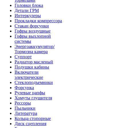
тормозами
Головки блока
Детали ГРМ
Интеркулеры
Прокладки компрессора
Стакан форсунки
Гофры воздушные
Гофры выхлопной
системы
Энергоаккумулятор/
Тормозна камера
Суппорт
Радиатор масленый
Подушки кабины
Включатели
электрические
Стеклоподъемники
Форсунка
Рулевые цапфы
Хомуты глушителя
Рессоры
Пыльники
Литература
Кольца стопорные
Диск сцепления