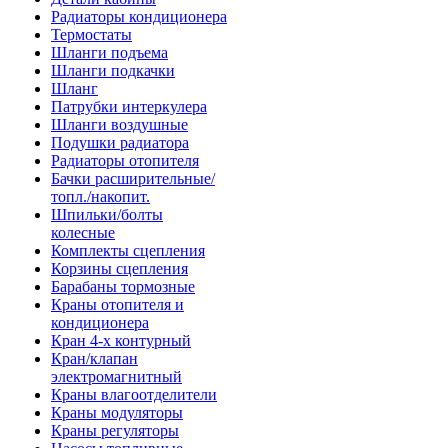
Радиаторы кондиционера
Термостаты
Шланги подъема
Шланги подкачки
Шланг
Патрубки интеркулера
Шланги воздушные
Подушки радиатора
Радиаторы отопителя
Бачки расширительные/
топл./накопит.
Шпильки/болты
колесные
Комплекты сцепления
Корзины сцепления
Барабаны тормозные
Краны отопителя и
кондиционера
Кран 4-х контурный
Кран/клапан
электромагнитный
Краны влагоотделители
Краны модуляторы
Краны регуляторы