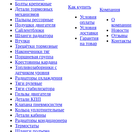
Болты крепежные
Как купить
Детали тормозных
Компания
механизмов
Условия
Пальцы рессорные
О
оплаты
Подушки двигателя
компании
Условия
Сайлентблоки
Новости
доставки
Шланги радиатора
Отзывы
Гарантия
Втулки
Контакты
на товар
Трещётки тормозные
Наконечники тяг
Поршневая группа
Крестовины кардана
Топливозаборники с
датчиком уровня
Радиаторы охлаждения
Тяги рулевые
Тяги стабилизатора
Гильзы двигателя
Детали КПП
Клапана пневмосистем
Кольца уплотнительные
Детали кабины
Радиаторы кондиционера
Термостаты
Шланги подъема