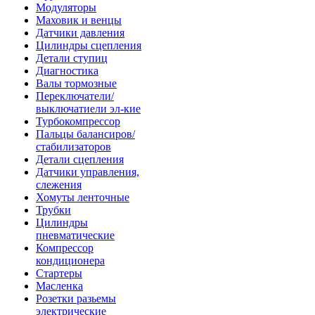
Модуляторы
Маховик и венцы
Датчики давления
Цилиндры сцепления
Детали ступиц
Диагностика
Валы тормозные
Переключатели/
выключатиели эл-кие
Турбокомпрессор
Пальцы балансиров/
стабилизаторов
Детали сцепления
Датчики управления,
слежения
Хомуты ленточные
Трубки
Цилиндры
пневматические
Компрессор
кондиционера
Стартеры
Масленка
Розетки разьемы
электрические