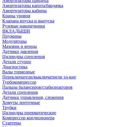
Амортизаторы прицепа
Амортизаторы капота/бардачка
Амортизаторы кабины
Краны уровня
Клапана впуска и выпуска
Рулевые наконечники
ВКЛАДЫШИ
Пружины
Модуляторы
Маховик и венцы
Датчики давления
Цилиндры сцепления
Детали ступиц
Диагностика
Валы тормозные
Переключатели/выключатиели эл-кие
Турбокомпрессор
Пальцы балансиров/стабилизаторов
Детали сцепления
Датчики управления, слежения
Хомуты ленточные
Трубки
Цилиндры пневматические
Компрессор кондиционера
Стартеры