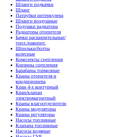
Шланги подкачки
Шланг
Патрубки интеркулера
Шланги воздушные
Подушки радиатора
Радиаторы отопителя
Бачки расширительные/
топл./накопит.
Шпильки/болты
колесные
Комплекты сцепления
Корзины сцепления
Барабаны тормозные
Краны отопителя и
кондиционера
Кран 4-х контурный
Кран/клапан
электромагнитный
Краны влагоотделители
Краны модуляторы
Краны регуляторы
Насосы топливные
Клапана топливные
Насосы водяные
Насосы ГУР