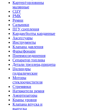
Картер/горловины
малянные
СЦУ
РМК
Ремни
Сальники
ПГУ сцепления
Кардан/болты карданные
Аксессуары
Инструменты
Клапана давления
Фары/фонари
Пневмосоединения
Сепаратор топлива
Детали треллера,прицепа
Цилиндры
гидралические
Моторы
стеклоочистителя
Стремянки
Натяжители ремня
Амортизаторы
Краны уровня
Клапана впуска и
выпуска