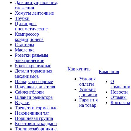
Датчики управления,
слежения
Хомуты ленточные
Трубки
Цилиндры
пневматические
Компрессор
кондиционера
Стартеры
Масленка
Розетки разьемы
электрические
Болты крепежные
Как купить
Детали тормозных
Компания
механизмов
Условия
Пальцы рессорные
О
оплаты
Подушки двигателя
компании
Условия
Сайлентблоки
Новости
доставки
Шланги радиатора
Отзывы
Гарантия
Втулки
Контакты
на товар
Трещётки тормозные
Наконечники тяг
Поршневая группа
Крестовины кардана
Топливозаборники с