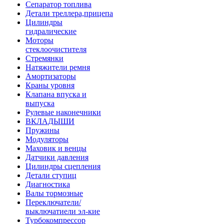
Сепаратор топлива
Детали треллера,прицепа
Цилиндры
гидралические
Моторы
стеклоочистителя
Стремянки
Натяжители ремня
Амортизаторы
Краны уровня
Клапана впуска и
выпуска
Рулевые наконечники
ВКЛАДЫШИ
Пружины
Модуляторы
Маховик и венцы
Датчики давления
Цилиндры сцепления
Детали ступиц
Диагностика
Валы тормозные
Переключатели/
выключатиели эл-кие
Турбокомпрессор