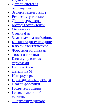
Детали системы
охлождения
Зеркала заднего вида
Реле электрические
Детали редуктора
Моторы отопителей
Отбойники
Стекла фар
Замки зажигания/кабины
Крылья задние/передние
Кабели электрические
Форсунка топливная
Тросы и тросики
Блоки управления
тормозами
Головки блока
Детали ГРМ
Интеркулеры
Прокладки компрессора
Стакан форсунки
Гофры воздушные
Гофры выхлопной
системы
Энергоаккумулятор/