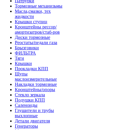
Патрубки
Тормозные механизьмы
Масла,смазки, тех
жидкости
Крышки ступиц
Кронштейны рессор/
амортизатров/стаб-ров
Диски тормозные
Реостаты/педали газа
Брызговики
ФИЛЬТРА
Тяги
Крышки
Прокладки КПП
Щупы
маслоизмерительные
Накладки тормозные
Кронштейны/опоры
Стекло зеркала
Подушки КПП
Саленоиды
Глушители и трубы
выхлопные
Детали двигателя
Генераторы