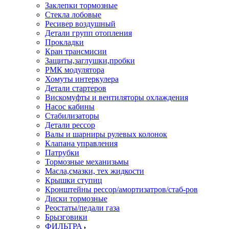
Заклепки тормозные
Стекла лобовые
Ресивер воздушный
Детали групп отопления
Прокладки
Кран трансмисии
Защиты,заглушки,пробки
РМК модулятора
Хомуты интеркулера
Детали стартеров
Вискомуфты и вентиляторы охлаждения
Насос кабины
Стабилизаторы
Детали рессор
Валы и шарниры рулевых колонок
Клапана управления
Патрубки
Тормозные механизьмы
Масла,смазки, тех жидкости
Крышки ступиц
Кронштейны рессор/амортизатров/стаб-ров
Диски тормозные
Реостаты/педали газа
Брызговики
ФИЛЬТРА