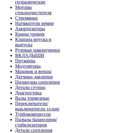
гидралические
Моторы
стеклоочистителя
Стремянки
Натяжители ремня
Амортизаторы
Краны уровня
Клапана впуска и
выпуска
Рулевые наконечники
ВКЛАДЫШИ
Пружины
Модуляторы
Маховик и венцы
Датчики давления
Цилиндры сцепления
Детали ступиц
Диагностика
Валы тормозные
Переключатели/
выключатиели эл-кие
Турбокомпрессор
Пальцы балансиров/
стабилизаторов
Детали сцепления