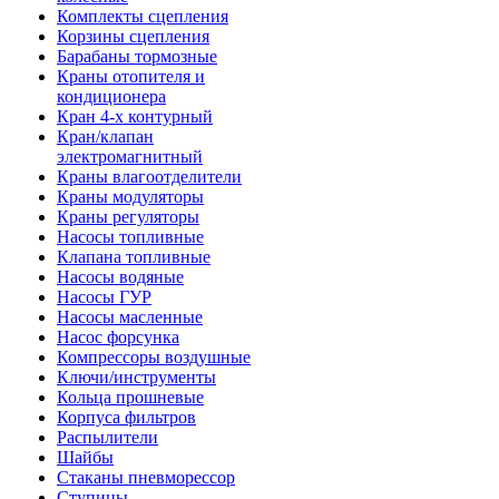
Комплекты сцепления
Корзины сцепления
Барабаны тормозные
Краны отопителя и
кондиционера
Кран 4-х контурный
Кран/клапан
электромагнитный
Краны влагоотделители
Краны модуляторы
Краны регуляторы
Насосы топливные
Клапана топливные
Насосы водяные
Насосы ГУР
Насосы масленные
Насос форсунка
Компрессоры воздушные
Ключи/инструменты
Кольца прошневые
Корпуса фильтров
Распылители
Шайбы
Стаканы пневморессор
Ступицы