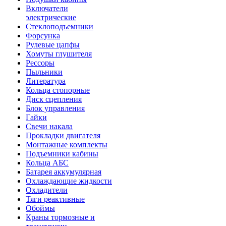
Включатели
электрические
Стеклоподъемники
Форсунка
Рулевые цапфы
Хомуты глушителя
Рессоры
Пыльники
Литература
Кольца стопорные
Диск сцепления
Блок управления
Гайки
Свечи накала
Прокладки двигателя
Монтажные комплекты
Подъемники кабины
Кольца АБС
Батарея аккумулярная
Охлаждающие жидкости
Охладители
Тяги реактивные
Обоймы
Краны тормозные и