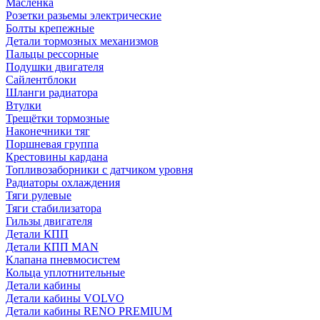
Масленка
Розетки разьемы электрические
Болты крепежные
Детали тормозных механизмов
Пальцы рессорные
Подушки двигателя
Сайлентблоки
Шланги радиатора
Втулки
Трещётки тормозные
Наконечники тяг
Поршневая группа
Крестовины кардана
Топливозаборники с датчиком уровня
Радиаторы охлаждения
Тяги рулевые
Тяги стабилизатора
Гильзы двигателя
Детали КПП
Детали КПП MAN
Клапана пневмосистем
Кольца уплотнительные
Детали кабины
Детали кабины VOLVO
Детали кабины RENO PREMIUM