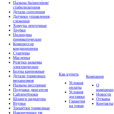
Пальцы балансиров/
стабилизаторов
Детали сцепления
Датчики управления,
слежения
Хомуты ленточные
Трубки
Цилиндры
пневматические
Компрессор
кондиционера
Стартеры
Масленка
Розетки разьемы
электрические
Болты крепежные
Как купить
Детали тормозных
Компания
механизмов
Условия
Пальцы рессорные
О
оплаты
Подушки двигателя
компании
Условия
Сайлентблоки
Новости
доставки
Шланги радиатора
Отзывы
Гарантия
Втулки
Контакты
на товар
Трещётки тормозные
Наконечники тяг