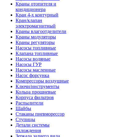
Краны отопителя и
кондиционера
Кран 4-х контурный
Кран/клапан
электромагнитный
Краны влагоотделители
Краны модуляторы
Краны регуляторы
Насосы топливные
Клапана топливные
Насосы водяные
Насосы ГУР
Насосы масленные
Насос форсунка
Компрессоры воздушные
Ключи/инструменты
Кольца прошневые
Корпуса фильтров
Распылители
Шайбы
Стаканы пневморессор
Ступицы
Детали системы
охлождения
Зеркала заднего вида