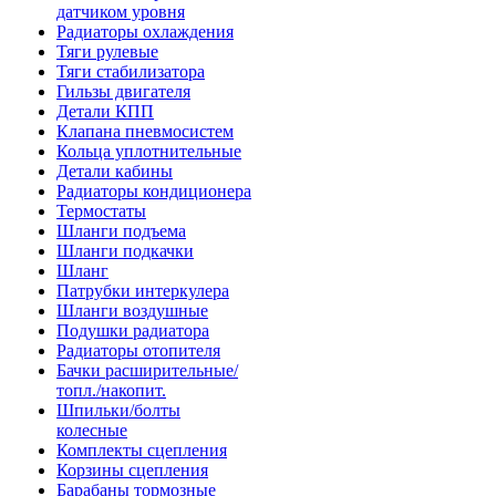
датчиком уровня
Радиаторы охлаждения
Тяги рулевые
Тяги стабилизатора
Гильзы двигателя
Детали КПП
Клапана пневмосистем
Кольца уплотнительные
Детали кабины
Радиаторы кондиционера
Термостаты
Шланги подъема
Шланги подкачки
Шланг
Патрубки интеркулера
Шланги воздушные
Подушки радиатора
Радиаторы отопителя
Бачки расширительные/
топл./накопит.
Шпильки/болты
колесные
Комплекты сцепления
Корзины сцепления
Барабаны тормозные