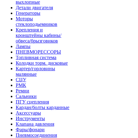
выхлопные
Детали двигателя
Генераторы
Моторы
стеклоподьемников
Крепления и
кронштейны кабины/
обвеса/брызговиков
Лампы
ПНЕВМОРЕССОРЫ
Топливная система
Колодки торм. дисковые
Картер/горловины
малянные
СЦУ
РМК
Ремни
Сальники
ПГУ сцепления
Кардан/болты карданные
Аксессуары
Инструменты
Клапана давления
Фары/фонари
Пневмосоединения