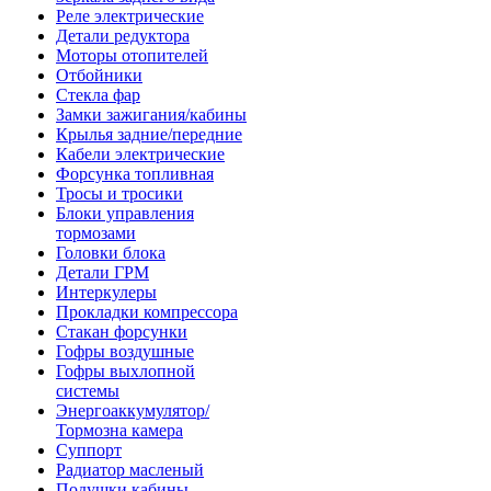
Реле электрические
Детали редуктора
Моторы отопителей
Отбойники
Стекла фар
Замки зажигания/кабины
Крылья задние/передние
Кабели электрические
Форсунка топливная
Тросы и тросики
Блоки управления
тормозами
Головки блока
Детали ГРМ
Интеркулеры
Прокладки компрессора
Стакан форсунки
Гофры воздушные
Гофры выхлопной
системы
Энергоаккумулятор/
Тормозна камера
Суппорт
Радиатор масленый
Подушки кабины