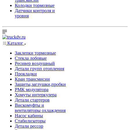
трансмисии
Колодки тормозные
Датчики контроля и
уровня
Каталог
Заклепки тормозные
Стекла лобовые
Ресивер воздушный
Детали групп отопления
Прокладки
Кран трансмисии
Защиты,заглушки,пробки
РМК модулятора
Хомуты интеркулера
Детали стартеров
Вискомуфты и
вентиляторы охлаждения
Насос кабины
Стабилизаторы
Детали рессор