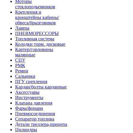
Моторы
стеклоподьемников
Крепления и
кронштейны кабины/
обвеса/брызговиков
Лампы
ПНЕВМОРЕССОРЫ
Топливная система
Колодки торм. дисковые
Картер/горловины
малянные
СЦУ
РМК
Ремни
Сальники
ПГУ сцепления
Кардан/болты карданные
Аксессуары
Инструменты
Клапана давления
Фары/фонари
Пневмосоединения
Сепаратор топлива
Детали треллера,прицепа
Цилиндры