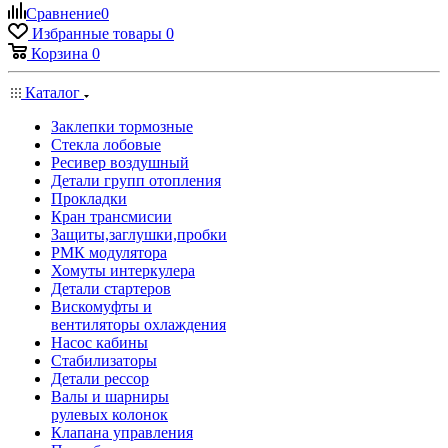
Сравнение
0
Избранные товары
0
Корзина
0
Каталог
Заклепки тормозные
Стекла лобовые
Ресивер воздушный
Детали групп отопления
Прокладки
Кран трансмисии
Защиты,заглушки,пробки
РМК модулятора
Хомуты интеркулера
Детали стартеров
Вискомуфты и
вентиляторы охлаждения
Насос кабины
Стабилизаторы
Детали рессор
Валы и шарниры
рулевых колонок
Клапана управления