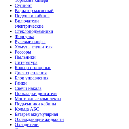
Тормозна камера
Суппорт
Радиатор масленый
Подушки кабины
Включатели
электрические
Стеклоподъемники
Форсунка
Рулевые цапфы
Хомуты глушителя
Рессоры
Пыльники
Литература
Кольца стопорные
Диск сцепления
Блок управления
Гайки
Свечи накала
Прокладки двигателя
Монтажные комплекты
Подъемники кабины
Кольца АБС
Батарея аккумулярная
Охлаждающие жидкости
Охладители