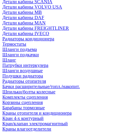
Детали кабины SCANIA
Детали кабины VOLVO USA
Детали кабины MB
Детали кабины DAF
Детали кабины MAN
Детали кабины FREIGHTLINER
Детали кабины IVECO
Радиаторы кондиционера
Термостаты
Шланги подъема
Шланги подкачки
Шланг
Патрубки интеркулера
Шланги воздушные
Подушки радиатора
Радиаторы отопителя
Бачки расширительные/топл./накопит.
Шпильки/болты колесные
Комплекты сцепления
Корзины сцепления
Барабаны тормозные
Краны отопителя и кондиционера
Кран 4-х контурный
Кран/клапан электромагнитный
Краны влагоотделители