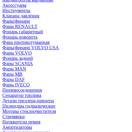
Аксессуары
Инструменты
Клапана давления
Фары/фонари
Фары RENAULT
Фонарь габаритный
Фонарь поворота
Фара противотуманная
Фары/фонари VOLVO USA
Фары VOLVO
Фонарь задний
Фары SCANIA
Фары MAN
Фары MB
Фары DAF
Фары IVECO
Пневмосоединения
Сепаратор топлива
Детали треллера,прицепа
Цилиндры гидралические
Моторы стеклоочистителя
Стремянки
Натяжители ремня
Амортизаторы