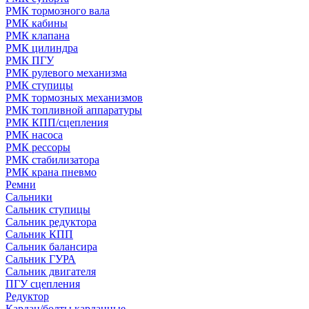
РМК тормозного вала
РМК кабины
РМК клапана
РМК цилиндра
РМК ПГУ
РМК рулевого механизма
РМК ступицы
РМК тормозных механизмов
РМК топливной аппаратуры
РМК КПП/сцепления
РМК насоса
РМК рессоры
РМК стабилизатора
РМК крана пневмо
Ремни
Сальники
Сальник ступицы
Сальник редуктора
Сальник КПП
Сальник балансира
Сальник ГУРА
Сальник двигателя
ПГУ сцепления
Редуктор
Кардан/болты карданные