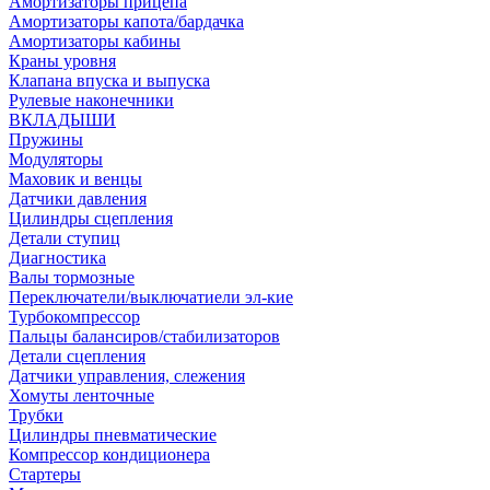
Амортизаторы прицепа
Амортизаторы капота/бардачка
Амортизаторы кабины
Краны уровня
Клапана впуска и выпуска
Рулевые наконечники
ВКЛАДЫШИ
Пружины
Модуляторы
Маховик и венцы
Датчики давления
Цилиндры сцепления
Детали ступиц
Диагностика
Валы тормозные
Переключатели/выключатиели эл-кие
Турбокомпрессор
Пальцы балансиров/стабилизаторов
Детали сцепления
Датчики управления, слежения
Хомуты ленточные
Трубки
Цилиндры пневматические
Компрессор кондиционера
Стартеры