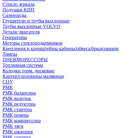
Стекло зеркала
Подушки КПП
Саленоиды
Глушители и трубы выхлопные
Трубы выхлопные VOLVO
Детали двигателя
Генераторы
Моторы стеклоподьемников
Крепления и кронштейны кабины/обвеса/брызговиков
Лампы
ПНЕВМОРЕССОРЫ
Топливная система
Колодки торм. дисковые
Картер/горловины малянные
СЦУ
РМК
РМК балансира
РМК колодок
РМК редуктора
РМК стартера
РМК помпы
РМК компрессора
РМК тяги
РМК шкворня
РМК супорта