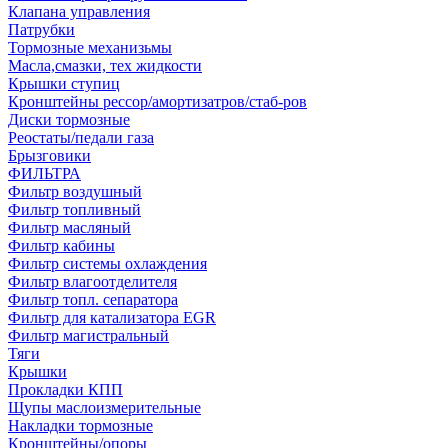
Клапана управления
Патрубки
Тормозные механизьмы
Масла,смазки, тех жидкости
Крышки ступиц
Кронштейны рессор/амортизатров/стаб-ров
Диски тормозные
Реостаты/педали газа
Брызговики
ФИЛЬТРА
Фильтр воздушный
Фильтр топливный
Фильтр масляный
Фильтр кабины
Фильтр системы охлаждения
Фильтр влагоотделителя
Фильтр топл. сепаратора
Фильтр для катализатора EGR
Фильтр магистральный
Тяги
Крышки
Прокладки КПП
Щупы маслоизмерительные
Накладки тормозные
Кронштейны/опоры