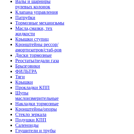
Валы и шарниры
рулевых колонок
Клапана управления
Патрубки
Тормозные механизьмы
Масла,смазки, тех
жидкости
Крышки ступиц
Кронштейны рессор/
амортизатров/стаб-ров
Диски тормозные
Реостаты/педали газа
Брызговики
ФИЛЬТРА
Тяги
Крышки
Прокладки КПП
Щупы
маслоизмерительные
Накладки тормозные
Кронштейны/опоры
Стекло зеркала
Подушки КПП
Саленоиды
Глушители и трубы