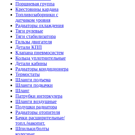
Поршневая группа
Крестовины кардана
Топливозаборники с
датчиком уровня
Радиаторы охлаждения
Тяги рулевые
Тяги стабилизатора
Гильзы двигателя
Детали КПП
Клапана пневмосистем
Кольца уплотнительные
Детали кабины
Радиаторы кондиционера
Термостаты
Шланги подъема
Шланги подкачки
Шланг
Патрубки интеркулера
Шланги воздушные
Подушки радиатора
Радиаторы отопителя
Бачки расширительные/
топл./накопит.
Шпильки/болты
колесные