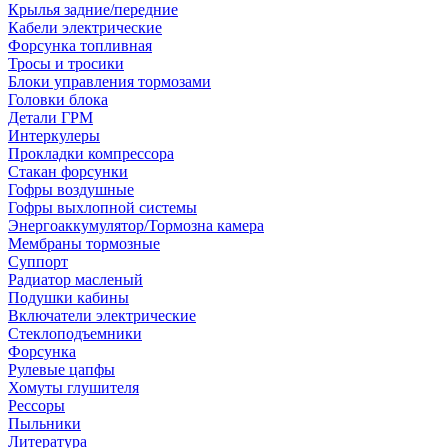
Крылья задние/передние
Кабели электрические
Форсунка топливная
Тросы и тросики
Блоки управления тормозами
Головки блока
Детали ГРМ
Интеркулеры
Прокладки компрессора
Стакан форсунки
Гофры воздушные
Гофры выхлопной системы
Энергоаккумулятор/Тормозна камера
Мембраны тормозные
Суппорт
Радиатор масленый
Подушки кабины
Включатели электрические
Стеклоподъемники
Форсунка
Рулевые цапфы
Хомуты глушителя
Рессоры
Пыльники
Литература