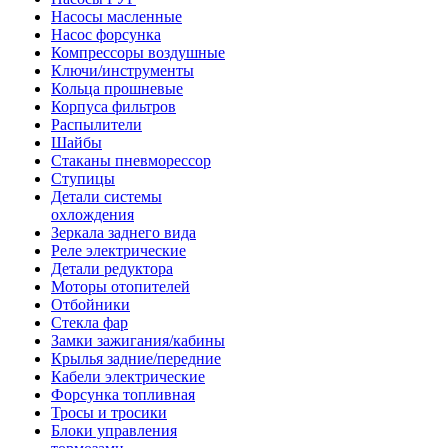
Насосы масленные
Насос форсунка
Компрессоры воздушные
Ключи/инструменты
Кольца прошневые
Корпуса фильтров
Распылители
Шайбы
Стаканы пневморессор
Ступицы
Детали системы
охлождения
Зеркала заднего вида
Реле электрические
Детали редуктора
Моторы отопителей
Отбойники
Стекла фар
Замки зажигания/кабины
Крылья задние/передние
Кабели электрические
Форсунка топливная
Тросы и тросики
Блоки управления