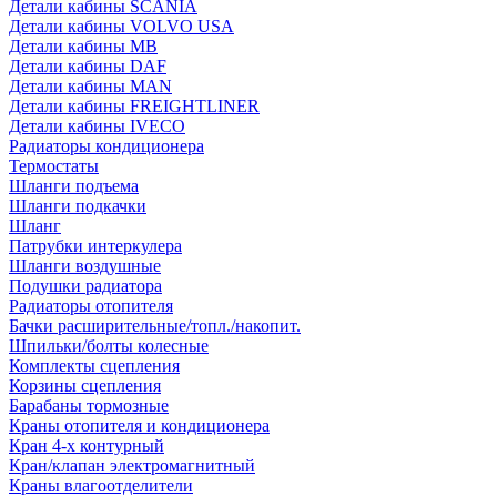
Детали кабины SCANIA
Детали кабины VOLVO USA
Детали кабины MB
Детали кабины DAF
Детали кабины MAN
Детали кабины FREIGHTLINER
Детали кабины IVECO
Радиаторы кондиционера
Термостаты
Шланги подъема
Шланги подкачки
Шланг
Патрубки интеркулера
Шланги воздушные
Подушки радиатора
Радиаторы отопителя
Бачки расширительные/топл./накопит.
Шпильки/болты колесные
Комплекты сцепления
Корзины сцепления
Барабаны тормозные
Краны отопителя и кондиционера
Кран 4-х контурный
Кран/клапан электромагнитный
Краны влагоотделители