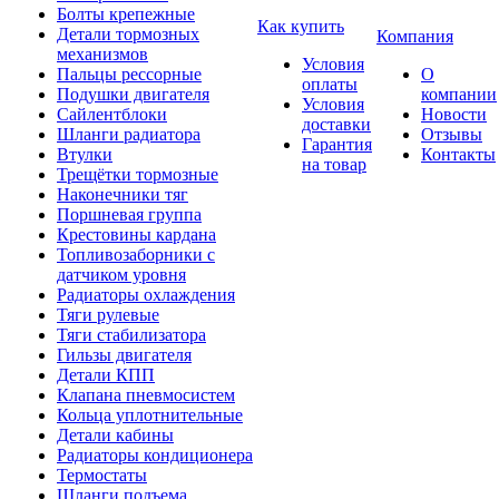
Болты крепежные
Как купить
Детали тормозных
Компания
механизмов
Условия
Пальцы рессорные
О
оплаты
Подушки двигателя
компании
Условия
Сайлентблоки
Новости
доставки
Шланги радиатора
Отзывы
Гарантия
Втулки
Контакты
на товар
Трещётки тормозные
Наконечники тяг
Поршневая группа
Крестовины кардана
Топливозаборники с
датчиком уровня
Радиаторы охлаждения
Тяги рулевые
Тяги стабилизатора
Гильзы двигателя
Детали КПП
Клапана пневмосистем
Кольца уплотнительные
Детали кабины
Радиаторы кондиционера
Термостаты
Шланги подъема