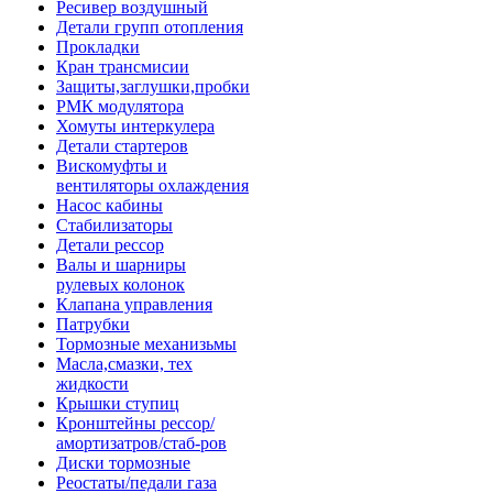
Ресивер воздушный
Детали групп отопления
Прокладки
Кран трансмисии
Защиты,заглушки,пробки
РМК модулятора
Хомуты интеркулера
Детали стартеров
Вискомуфты и
вентиляторы охлаждения
Насос кабины
Стабилизаторы
Детали рессор
Валы и шарниры
рулевых колонок
Клапана управления
Патрубки
Тормозные механизьмы
Масла,смазки, тех
жидкости
Крышки ступиц
Кронштейны рессор/
амортизатров/стаб-ров
Диски тормозные
Реостаты/педали газа