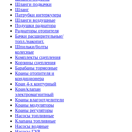
Шланги подкачки
Шланг
Патрубки интеркулера
Шланги воздушные
Подушки радиатора
Радиаторы отопителя
Бачки расширительные/
топл./накопит.
Шпильки/болты
колесные
Комплекты сцепления
Корзины сцепления
Барабаны тормозные
Краны отопителя и
кондиционера
Кран 4-х контурный
Кран/клапан
электромагнитный
Краны влагоотделители
Краны модуляторы
Краны регуляторы
Насосы топливные
Клапана топливные
Насосы водяные
Насосы ГУР