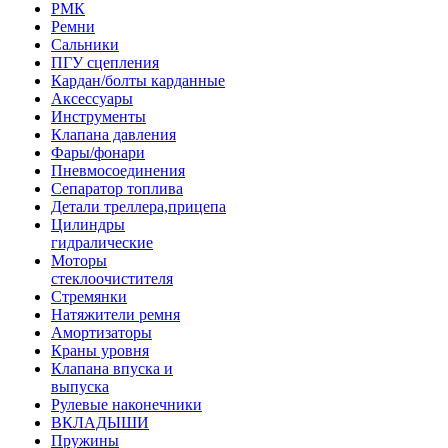
РМК
Ремни
Сальники
ПГУ сцепления
Кардан/болты карданные
Аксессуары
Инструменты
Клапана давления
Фары/фонари
Пневмосоединения
Сепаратор топлива
Детали треллера,прицепа
Цилиндры
гидралические
Моторы
стеклоочистителя
Стремянки
Натяжители ремня
Амортизаторы
Краны уровня
Клапана впуска и
выпуска
Рулевые наконечники
ВКЛАДЫШИ
Пружины