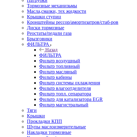
Патрубки
Тормозные механизьмы
Масла,смазки, тех жидкости
Крышки ступиц
Кронштейны рессор/амортизатров/стаб-ров
Диски тормозные
Реостаты/педали газа
Брызговики
ФИЛЬТРА
Назад
ФИЛЬТРА
Фильтр воздушный
Фильтр топливный
Фильтр масляный
Фильтр кабины
Фильтр системы охлаждения
Фильтр влагоотделителя
Фильтр топл. сепаратора
Фильтр для катализатора EGR
Фильтр магистральный
Тяги
Крышки
Прокладки КПП
Щупы маслоизмерительные
Накладки тормозные