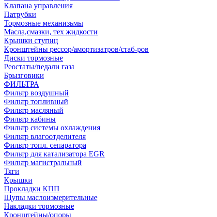
Клапана управления
Патрубки
Тормозные механизьмы
Масла,смазки, тех жидкости
Крышки ступиц
Кронштейны рессор/амортизатров/стаб-ров
Диски тормозные
Реостаты/педали газа
Брызговики
ФИЛЬТРА
Фильтр воздушный
Фильтр топливный
Фильтр масляный
Фильтр кабины
Фильтр системы охлаждения
Фильтр влагоотделителя
Фильтр топл. сепаратора
Фильтр для катализатора EGR
Фильтр магистральный
Тяги
Крышки
Прокладки КПП
Щупы маслоизмерительные
Накладки тормозные
Кронштейны/опоры