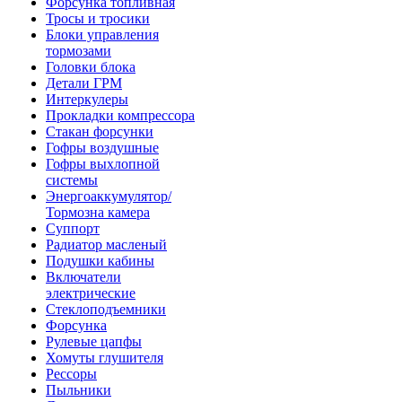
Форсунка топливная
Тросы и тросики
Блоки управления
тормозами
Головки блока
Детали ГРМ
Интеркулеры
Прокладки компрессора
Стакан форсунки
Гофры воздушные
Гофры выхлопной
системы
Энергоаккумулятор/
Тормозна камера
Суппорт
Радиатор масленый
Подушки кабины
Включатели
электрические
Стеклоподъемники
Форсунка
Рулевые цапфы
Хомуты глушителя
Рессоры
Пыльники