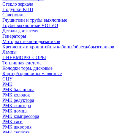
Стекло зеркала
Подушки КПП
Саленоиды
Глушители и трубы выхлопные
Трубы выхлопные VOLVO
Детали двигателя
Генераторы
Моторы стеклоподьемников
Крепления и кронштейны кабины/обвеса/брызговиков
Лампы
ПНЕВМОРЕССОРЫ
Топливная система
Колодки торм. дисковые
Картер/горловины малянные
СЦУ
РМК
РМК балансира
РМК колодок
РМК редуктора
РМК стартера
РМК помпы
РМК компрессора
РМК тяги
РМК шкворня
РМК супорта