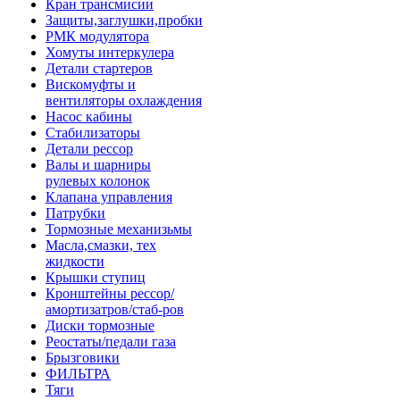
Кран трансмисии
Защиты,заглушки,пробки
РМК модулятора
Хомуты интеркулера
Детали стартеров
Вискомуфты и
вентиляторы охлаждения
Насос кабины
Стабилизаторы
Детали рессор
Валы и шарниры
рулевых колонок
Клапана управления
Патрубки
Тормозные механизьмы
Масла,смазки, тех
жидкости
Крышки ступиц
Кронштейны рессор/
амортизатров/стаб-ров
Диски тормозные
Реостаты/педали газа
Брызговики
ФИЛЬТРА
Тяги