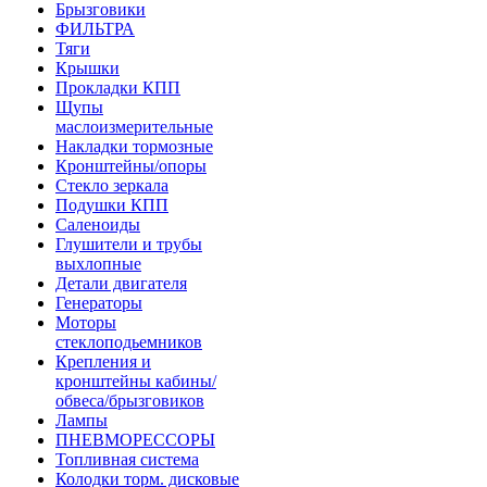
Брызговики
ФИЛЬТРА
Тяги
Крышки
Прокладки КПП
Щупы
маслоизмерительные
Накладки тормозные
Кронштейны/опоры
Стекло зеркала
Подушки КПП
Саленоиды
Глушители и трубы
выхлопные
Детали двигателя
Генераторы
Моторы
стеклоподьемников
Крепления и
кронштейны кабины/
обвеса/брызговиков
Лампы
ПНЕВМОРЕССОРЫ
Топливная система
Колодки торм. дисковые