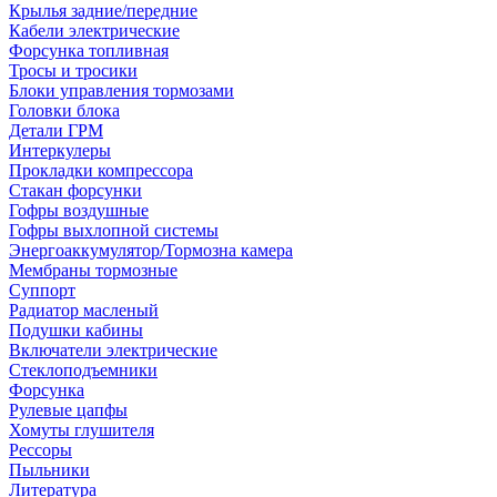
Крылья задние/передние
Кабели электрические
Форсунка топливная
Тросы и тросики
Блоки управления тормозами
Головки блока
Детали ГРМ
Интеркулеры
Прокладки компрессора
Стакан форсунки
Гофры воздушные
Гофры выхлопной системы
Энергоаккумулятор/Тормозна камера
Мембраны тормозные
Суппорт
Радиатор масленый
Подушки кабины
Включатели электрические
Стеклоподъемники
Форсунка
Рулевые цапфы
Хомуты глушителя
Рессоры
Пыльники
Литература