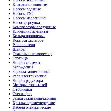
Насосы топливные
Клапана топливные
Насосы водяные
Насосы ГУР
Насосы масленные
Насос форсунка
Компрессоры воздушные
Ключи/инструменты
Кольца прошневые
Корпуса фильтров
Распылители
Шайбы
Стаканы пневморессор
Ступицы
Детали системы
охлождения
Зеркала заднего вида
Реле электрические
Детали редуктора
Моторы отопителей
Отбойники
Стекла фар
Замки зажигания/кабины
Крылья задние/передние
Кабели электрические