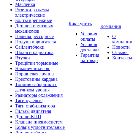
Масленка
Розетки разьемы
электрические
Болты крепежные
Как купить
Детали тормозных
Компания
механизмов
Условия
Пальцы рессорные
О
оплаты
Подушки двигателя
компании
Условия
Сайлентблоки
Новости
доставки
Шланги радиатора
Отзывы
Гарантия
Втулки
Контакты
на товар
Трещётки тормозные
Наконечники тяг
Поршневая группа
Крестовины кардана
Топливозаборники с
датчиком уровня
Радиаторы охлаждения
Тяги рулевые
Тяги стабилизатора
Гильзы двигателя
Детали КПП
Клапана пневмосистем
Кольца уплотнительные
Детали кабины