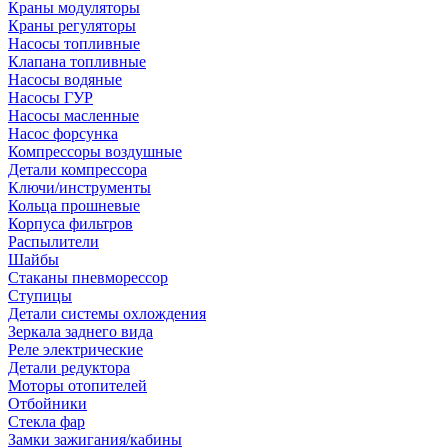
Краны модуляторы
Краны регуляторы
Насосы топливные
Клапана топливные
Насосы водяные
Насосы ГУР
Насосы масленные
Насос форсунка
Компрессоры воздушные
Детали компрессора
Ключи/инструменты
Кольца прошневые
Корпуса фильтров
Распылители
Шайбы
Стаканы пневморессор
Ступицы
Детали системы охлождения
Зеркала заднего вида
Реле электрические
Детали редуктора
Моторы отопителей
Отбойники
Стекла фар
Замки зажигания/кабины