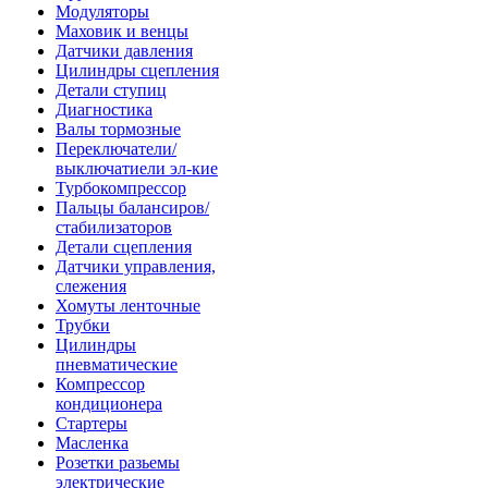
Модуляторы
Маховик и венцы
Датчики давления
Цилиндры сцепления
Детали ступиц
Диагностика
Валы тормозные
Переключатели/
выключатиели эл-кие
Турбокомпрессор
Пальцы балансиров/
стабилизаторов
Детали сцепления
Датчики управления,
слежения
Хомуты ленточные
Трубки
Цилиндры
пневматические
Компрессор
кондиционера
Стартеры
Масленка
Розетки разьемы
электрические