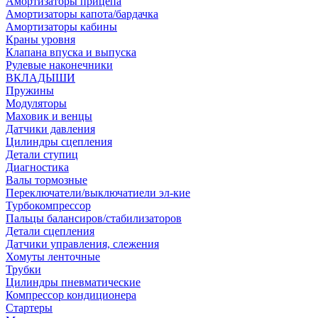
Амортизаторы прицепа
Амортизаторы капота/бардачка
Амортизаторы кабины
Краны уровня
Клапана впуска и выпуска
Рулевые наконечники
ВКЛАДЫШИ
Пружины
Модуляторы
Маховик и венцы
Датчики давления
Цилиндры сцепления
Детали ступиц
Диагностика
Валы тормозные
Переключатели/выключатиели эл-кие
Турбокомпрессор
Пальцы балансиров/стабилизаторов
Детали сцепления
Датчики управления, слежения
Хомуты ленточные
Трубки
Цилиндры пневматические
Компрессор кондиционера
Стартеры