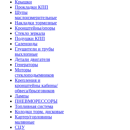
Крышки
Прокладки КПП
Щупы
маслоизмерительные
Накладки тормозные
Кронштейны/опоры
Стекло зеркала
Подушки КПП
Саленоиды
Глушители и трубы
выхлопные
Детали двигателя
Генераторы
Моторы
стеклоподьемников
Крепления и
кронштейны кабины/
обвеса/брызговиков
Лампы
ПНЕВМОРЕССОРЫ
Топливная система
Колодки торм. дисковые
Картер/горловины
малянные
СЦУ