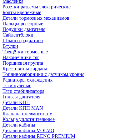
Масленка
Розетки разьемы электрические
Болты крепежные
Детали тормозных механизмов
Пальцы рессорные
Подушки двигателя
Сайлентблоки
Шланги радиатора
Втулки
Трещётки тормозные
Наконечники тяг
Поршневая группа
Крестовины кардана
Топливозаборники с датчиком уровня
Радиаторы охлаждения
Тяги рулевые
Тяги стабилизатора
Гильзы двигателя
Детали КПП
Детали КПП MAN
Клапана пневмосистем
Кольца уплотнительные
Детали кабины
Детали кабины VOLVO
Детали кабины RENO PREMIUM