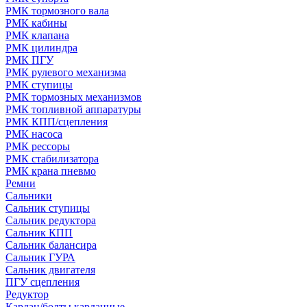
РМК тормозного вала
РМК кабины
РМК клапана
РМК цилиндра
РМК ПГУ
РМК рулевого механизма
РМК ступицы
РМК тормозных механизмов
РМК топливной аппаратуры
РМК КПП/сцепления
РМК насоса
РМК рессоры
РМК стабилизатора
РМК крана пневмо
Ремни
Сальники
Сальник ступицы
Сальник редуктора
Сальник КПП
Сальник балансира
Сальник ГУРА
Сальник двигателя
ПГУ сцепления
Редуктор
Кардан/болты карданные