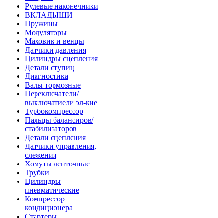
Рулевые наконечники
ВКЛАДЫШИ
Пружины
Модуляторы
Маховик и венцы
Датчики давления
Цилиндры сцепления
Детали ступиц
Диагностика
Валы тормозные
Переключатели/
выключатиели эл-кие
Турбокомпрессор
Пальцы балансиров/
стабилизаторов
Детали сцепления
Датчики управления,
слежения
Хомуты ленточные
Трубки
Цилиндры
пневматические
Компрессор
кондиционера
Стартеры