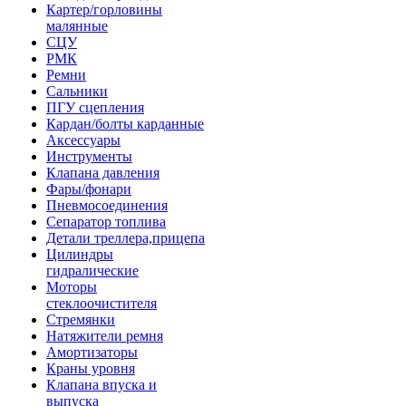
Картер/горловины
малянные
СЦУ
РМК
Ремни
Сальники
ПГУ сцепления
Кардан/болты карданные
Аксессуары
Инструменты
Клапана давления
Фары/фонари
Пневмосоединения
Сепаратор топлива
Детали треллера,прицепа
Цилиндры
гидралические
Моторы
стеклоочистителя
Стремянки
Натяжители ремня
Амортизаторы
Краны уровня
Клапана впуска и
выпуска