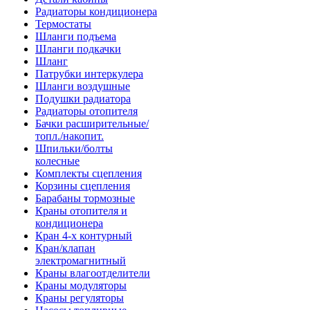
Радиаторы кондиционера
Термостаты
Шланги подъема
Шланги подкачки
Шланг
Патрубки интеркулера
Шланги воздушные
Подушки радиатора
Радиаторы отопителя
Бачки расширительные/
топл./накопит.
Шпильки/болты
колесные
Комплекты сцепления
Корзины сцепления
Барабаны тормозные
Краны отопителя и
кондиционера
Кран 4-х контурный
Кран/клапан
электромагнитный
Краны влагоотделители
Краны модуляторы
Краны регуляторы