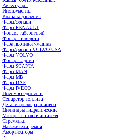
Аксессуары
Инструменты
Клапана давления
Фары/фонари
Фары RENAULT
Фонарь габаритный
Фонарь поворота
Фара противотуманная
Фары/фонари VOLVO USA
Фары VOLVO
Фонарь задний
Фары SCANIA
Фары MAN
Фары MB
Фары DAF
Фары IVECO
Пневмосоединения
Сепаратор топлива
Детали треллера,прицепа
Цилиндры гидралические
Моторы стеклоочистителя
Стремянки
Натяжители ремня
Амортизаторы