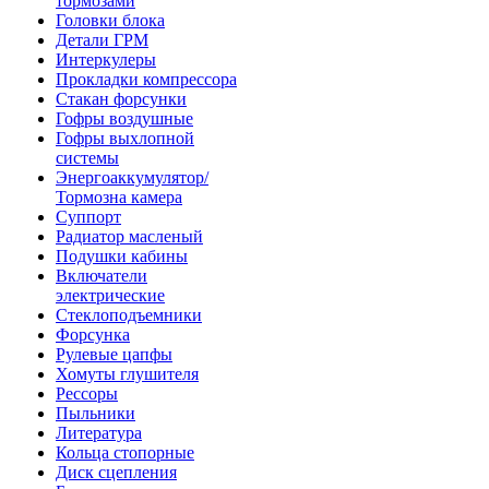
тормозами
Головки блока
Детали ГРМ
Интеркулеры
Прокладки компрессора
Стакан форсунки
Гофры воздушные
Гофры выхлопной
системы
Энергоаккумулятор/
Тормозна камера
Суппорт
Радиатор масленый
Подушки кабины
Включатели
электрические
Стеклоподъемники
Форсунка
Рулевые цапфы
Хомуты глушителя
Рессоры
Пыльники
Литература
Кольца стопорные
Диск сцепления