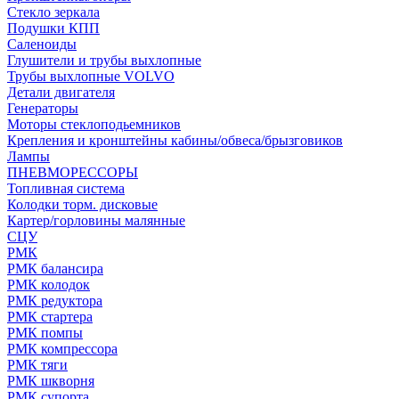
Стекло зеркала
Подушки КПП
Саленоиды
Глушители и трубы выхлопные
Трубы выхлопные VOLVO
Детали двигателя
Генераторы
Моторы стеклоподьемников
Крепления и кронштейны кабины/обвеса/брызговиков
Лампы
ПНЕВМОРЕССОРЫ
Топливная система
Колодки торм. дисковые
Картер/горловины малянные
СЦУ
РМК
РМК балансира
РМК колодок
РМК редуктора
РМК стартера
РМК помпы
РМК компрессора
РМК тяги
РМК шкворня
РМК супорта