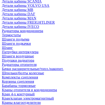
Детали кабины SCANIA
Детали кабины VOLVO USA
Детали кабины MB
Детали кабины DAF
Детали кабины MAN
Детали кабины FREIGHTLINER
Детали кабины IVECO
Радиаторы кондиционера
Термостаты
Шланги подъема
Шланги подкачки
Шланг
Патрубки интеркулера
Шланги воздушные
Подушки радиатора
Радиаторы отопителя
Бачки расширительные/топл./накопит.
Шпильки/болты колесные
Комплекты сцепления
Корзины сцепления
Барабаны тормозные
Краны отопителя и кондиционера
Кран 4-х контурный
Кран/клапан электромагнитный
Краны влагоотделители