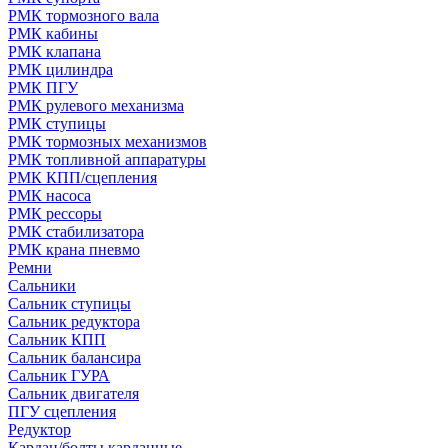
РМК тормозного вала
РМК кабины
РМК клапана
РМК цилиндра
РМК ПГУ
РМК рулевого механизма
РМК ступицы
РМК тормозных механизмов
РМК топливной аппаратуры
РМК КПП/сцепления
РМК насоса
РМК рессоры
РМК стабилизатора
РМК крана пневмо
Ремни
Сальники
Сальник ступицы
Сальник редуктора
Сальник КПП
Сальник балансира
Сальник ГУРА
Сальник двигателя
ПГУ сцепления
Редуктор
Кардан/болты карданные