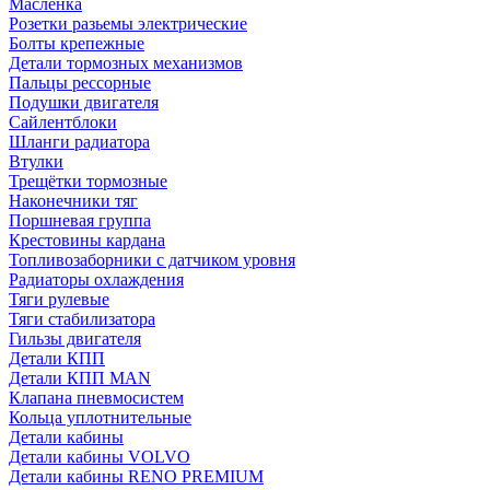
Масленка
Розетки разьемы электрические
Болты крепежные
Детали тормозных механизмов
Пальцы рессорные
Подушки двигателя
Сайлентблоки
Шланги радиатора
Втулки
Трещётки тормозные
Наконечники тяг
Поршневая группа
Крестовины кардана
Топливозаборники с датчиком уровня
Радиаторы охлаждения
Тяги рулевые
Тяги стабилизатора
Гильзы двигателя
Детали КПП
Детали КПП MAN
Клапана пневмосистем
Кольца уплотнительные
Детали кабины
Детали кабины VOLVO
Детали кабины RENO PREMIUM