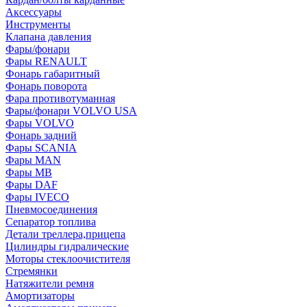
Аксессуары
Инструменты
Клапана давления
Фары/фонари
Фары RENAULT
Фонарь габаритный
Фонарь поворота
Фара противотуманная
Фары/фонари VOLVO USA
Фары VOLVO
Фонарь задний
Фары SCANIA
Фары MAN
Фары MB
Фары DAF
Фары IVECO
Пневмосоединения
Сепаратор топлива
Детали треллера,прицепа
Цилиндры гидралические
Моторы стеклоочистителя
Стремянки
Натяжители ремня
Амортизаторы