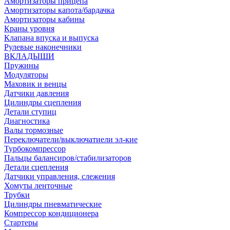
Амортизаторы прицепа
Амортизаторы капота/бардачка
Амортизаторы кабины
Краны уровня
Клапана впуска и выпуска
Рулевые наконечники
ВКЛАДЫШИ
Пружины
Модуляторы
Маховик и венцы
Датчики давления
Цилиндры сцепления
Детали ступиц
Диагностика
Валы тормозные
Переключатели/выключатиели эл-кие
Турбокомпрессор
Пальцы балансиров/стабилизаторов
Детали сцепления
Датчики управления, слежения
Хомуты ленточные
Трубки
Цилиндры пневматические
Компрессор кондиционера
Стартеры