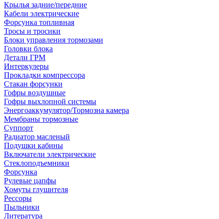
Крылья задние/передние
Кабели электрические
Форсунка топливная
Тросы и тросики
Блоки управления тормозами
Головки блока
Детали ГРМ
Интеркулеры
Прокладки компрессора
Стакан форсунки
Гофры воздушные
Гофры выхлопной системы
Энергоаккумулятор/Тормозна камера
Мембраны тормозные
Суппорт
Радиатор масленый
Подушки кабины
Включатели электрические
Стеклоподъемники
Форсунка
Рулевые цапфы
Хомуты глушителя
Рессоры
Пыльники
Литература