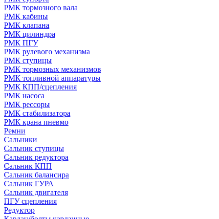
РМК тормозного вала
РМК кабины
РМК клапана
РМК цилиндра
РМК ПГУ
РМК рулевого механизма
РМК ступицы
РМК тормозных механизмов
РМК топливной аппаратуры
РМК КПП/сцепления
РМК насоса
РМК рессоры
РМК стабилизатора
РМК крана пневмо
Ремни
Сальники
Сальник ступицы
Сальник редуктора
Сальник КПП
Сальник балансира
Сальник ГУРА
Сальник двигателя
ПГУ сцепления
Редуктор
Кардан/болты карданные