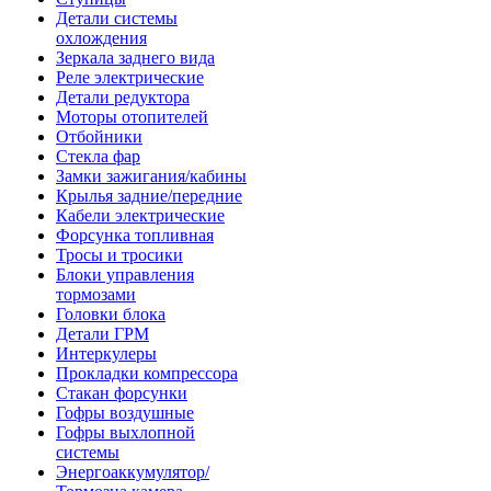
Детали системы
охлождения
Зеркала заднего вида
Реле электрические
Детали редуктора
Моторы отопителей
Отбойники
Стекла фар
Замки зажигания/кабины
Крылья задние/передние
Кабели электрические
Форсунка топливная
Тросы и тросики
Блоки управления
тормозами
Головки блока
Детали ГРМ
Интеркулеры
Прокладки компрессора
Стакан форсунки
Гофры воздушные
Гофры выхлопной
системы
Энергоаккумулятор/