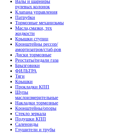
Валы и шарниры
рулевых колонок
Клапана управления
Патрубки
Тормозные механизьмы
Масла,смазки, тех
жидкости
Крышки ступиц
Кронштейны рессор/
амортизатров/стаб-ров
Диски тормозные
Реостаты/педали газа
Брызговики
ФИЛЬТРА
Тяги
Крышки
Прокладки КПП
Щупы
маслоизмерительные
Накладки тормозные
Кронштейны/опоры
Стекло зеркала
Подушки КПП
Саленоиды
Глушители и трубы