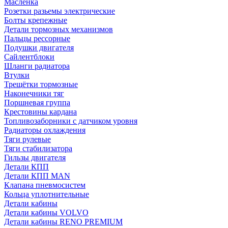
Масленка
Розетки разьемы электрические
Болты крепежные
Детали тормозных механизмов
Пальцы рессорные
Подушки двигателя
Сайлентблоки
Шланги радиатора
Втулки
Трещётки тормозные
Наконечники тяг
Поршневая группа
Крестовины кардана
Топливозаборники с датчиком уровня
Радиаторы охлаждения
Тяги рулевые
Тяги стабилизатора
Гильзы двигателя
Детали КПП
Детали КПП MAN
Клапана пневмосистем
Кольца уплотнительные
Детали кабины
Детали кабины VOLVO
Детали кабины RENO PREMIUM