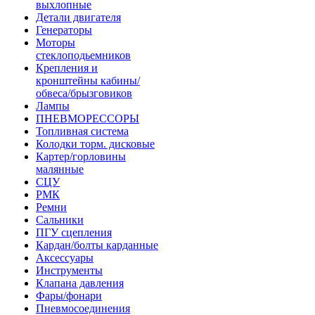
выхлопные
Детали двигателя
Генераторы
Моторы
стеклоподьемников
Крепления и
кронштейны кабины/
обвеса/брызговиков
Лампы
ПНЕВМОРЕССОРЫ
Топливная система
Колодки торм. дисковые
Картер/горловины
малянные
СЦУ
РМК
Ремни
Сальники
ПГУ сцепления
Кардан/болты карданные
Аксессуары
Инструменты
Клапана давления
Фары/фонари
Пневмосоединения