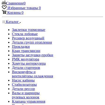
Сравнение
0
Избранные товары
0
Корзина
0
Каталог
Заклепки тормозные
Стекла лобовые
Ресивер воздушный
Детали групп отопления
Прокладки
Кран трансмисии
Защиты,заглушки,пробки
РМК модулятора
Хомуты интеркулера
Детали стартеров
Вискомуфты и
вентиляторы охлаждения
Насос кабины
Стабилизаторы
Детали рессор
Валы и шарниры
рулевых колонок
Клапана управления