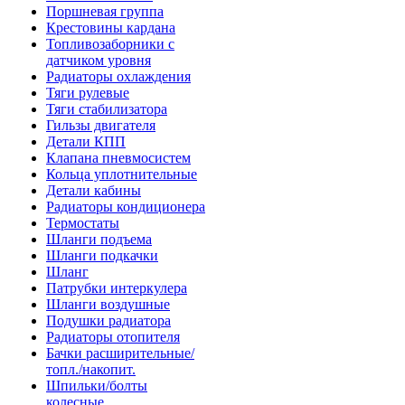
Поршневая группа
Крестовины кардана
Топливозаборники с
датчиком уровня
Радиаторы охлаждения
Тяги рулевые
Тяги стабилизатора
Гильзы двигателя
Детали КПП
Клапана пневмосистем
Кольца уплотнительные
Детали кабины
Радиаторы кондиционера
Термостаты
Шланги подъема
Шланги подкачки
Шланг
Патрубки интеркулера
Шланги воздушные
Подушки радиатора
Радиаторы отопителя
Бачки расширительные/
топл./накопит.
Шпильки/болты
колесные