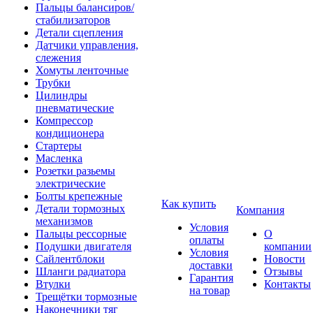
Пальцы балансиров/
стабилизаторов
Детали сцепления
Датчики управления,
слежения
Хомуты ленточные
Трубки
Цилиндры
пневматические
Компрессор
кондиционера
Стартеры
Масленка
Розетки разьемы
электрические
Болты крепежные
Как купить
Детали тормозных
Компания
механизмов
Условия
Пальцы рессорные
О
оплаты
Подушки двигателя
компании
Условия
Сайлентблоки
Новости
доставки
Шланги радиатора
Отзывы
Гарантия
Втулки
Контакты
на товар
Трещётки тормозные
Наконечники тяг