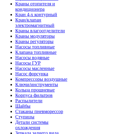
Краны отопителя и
кондиционера
Кран 4-х контурный
Кран/клапан
электромагнитный
Краны влагоотделители
Краны модуляторы
Краны регуляторы
Насосы топливные
Клапана топливные
Насосы водяные
Насосы ГУР
Насосы масленные
Насос форсунка
Компрессоры воздушные
Ключи/инструменты
Кольца прошневые
Корпуса фильтров
Распылители
Шайбы
Стаканы пневморессор
Ступицы
Детали системы
охлождения
Зеркала заднего вида