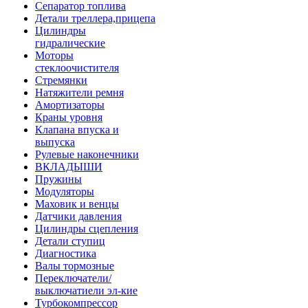
Сепаратор топлива
Детали треллера,прицепа
Цилиндры
гидралические
Моторы
стеклоочистителя
Стремянки
Натяжители ремня
Амортизаторы
Краны уровня
Клапана впуска и
выпуска
Рулевые наконечники
ВКЛАДЫШИ
Пружины
Модуляторы
Маховик и венцы
Датчики давления
Цилиндры сцепления
Детали ступиц
Диагностика
Валы тормозные
Переключатели/
выключатиели эл-кие
Турбокомпрессор