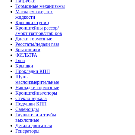
Патрубки
Тормозные механизьмы
Масла,смазки, тех
жидкости
Крышки ступиц
Кронштейны рессор/
амортизатров/стаб-ров
Диски тормозные
Реостаты/педали газа
Брызговики
ФИЛЬТРА
Тяги
Крышки
Прокладки КПП
Щупы
маслоизмерительные
Накладки тормозные
Кронштейны/опоры
Стекло зеркала
Подушки КПП
Саленоиды
Глушители и трубы
выхлопные
Детали двигателя
Генераторы