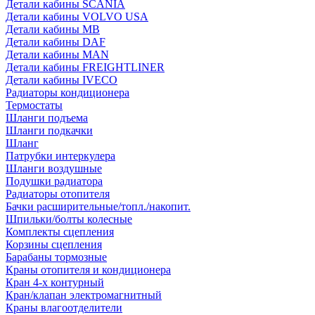
Детали кабины SCANIA
Детали кабины VOLVO USA
Детали кабины MB
Детали кабины DAF
Детали кабины MAN
Детали кабины FREIGHTLINER
Детали кабины IVECO
Радиаторы кондиционера
Термостаты
Шланги подъема
Шланги подкачки
Шланг
Патрубки интеркулера
Шланги воздушные
Подушки радиатора
Радиаторы отопителя
Бачки расширительные/топл./накопит.
Шпильки/болты колесные
Комплекты сцепления
Корзины сцепления
Барабаны тормозные
Краны отопителя и кондиционера
Кран 4-х контурный
Кран/клапан электромагнитный
Краны влагоотделители