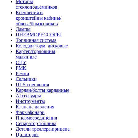
Моторы
стеклоподьемников
Крепления и
кронштейны кабины/
обвеса/брызговиков
Лампы
ПНЕВМОРЕССОРЫ
Топливная система
Колодки торм. дисковые
Картер/горловины
малянные
СЦУ
РМК
Ремни
Сальники
ПГУ сцепления
Кардан/болты карданные
Аксессуары
Инструменты
Клапана давления
Фары/фонари
Пневмосоединения
Сепаратор топлива
Детали треллера,прицепа
Цилиндры