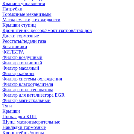
Клапана управления
Патрубки
Тормозные механизьмы
Масла,смазки, тех жидкости
Крышки ступиц
Кронштейны рессор/амортизатров/стаб-ров
Диски тормозные
Реостаты/педали газа
Брызговики
ФИЛЬТРА
Фильтр воздушный
Фильтр топливный
Фильтр масляный
Фильтр кабины
Фильтр системы охлаждения
Фильтр влагоотделителя
Фильтр топл. сепаратора
Фильтр для катализатора EGR
Фильтр магистральный
Тяги
Крышки
Прокладки КПП
Щупы маслоизмерительные
Накладки тормозные
Кронштейны/опоры