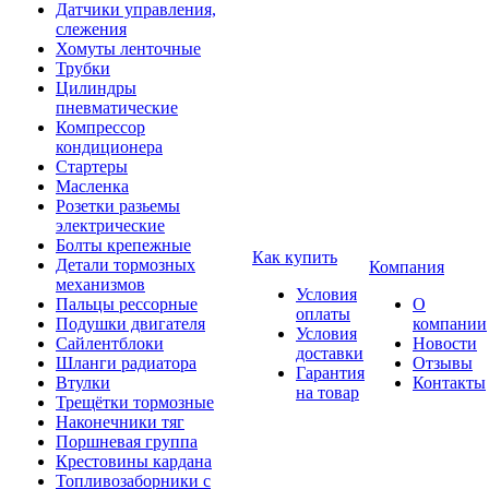
Датчики управления,
слежения
Хомуты ленточные
Трубки
Цилиндры
пневматические
Компрессор
кондиционера
Стартеры
Масленка
Розетки разьемы
электрические
Болты крепежные
Как купить
Детали тормозных
Компания
механизмов
Условия
Пальцы рессорные
О
оплаты
Подушки двигателя
компании
Условия
Сайлентблоки
Новости
доставки
Шланги радиатора
Отзывы
Гарантия
Втулки
Контакты
на товар
Трещётки тормозные
Наконечники тяг
Поршневая группа
Крестовины кардана
Топливозаборники с