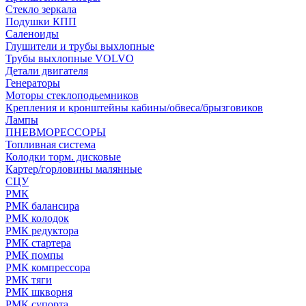
Стекло зеркала
Подушки КПП
Саленоиды
Глушители и трубы выхлопные
Трубы выхлопные VOLVO
Детали двигателя
Генераторы
Моторы стеклоподьемников
Крепления и кронштейны кабины/обвеса/брызговиков
Лампы
ПНЕВМОРЕССОРЫ
Топливная система
Колодки торм. дисковые
Картер/горловины малянные
СЦУ
РМК
РМК балансира
РМК колодок
РМК редуктора
РМК стартера
РМК помпы
РМК компрессора
РМК тяги
РМК шкворня
РМК супорта