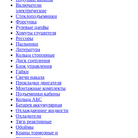
Включатели
электрические
Стеклоподъемники
Форсунка
Рулевые цапфы
Хомуты глушителя
Рессоры
Пыльники
Литература
Кольца стопорные
Диск сцепления
Блок управления
Гайки
Свечи накала
Прокладки двигателя
Монтажные комплекты
Подъемники кабины
Кольца АБС
Батарея аккумулярная
Охлаждающие жидкости
Охладители
Тяги реактивные
Обоймы
Краны тормозные и