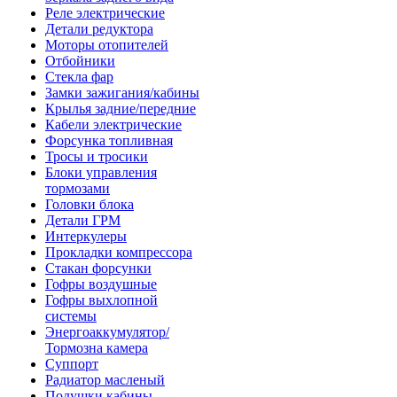
Реле электрические
Детали редуктора
Моторы отопителей
Отбойники
Стекла фар
Замки зажигания/кабины
Крылья задние/передние
Кабели электрические
Форсунка топливная
Тросы и тросики
Блоки управления
тормозами
Головки блока
Детали ГРМ
Интеркулеры
Прокладки компрессора
Стакан форсунки
Гофры воздушные
Гофры выхлопной
системы
Энергоаккумулятор/
Тормозна камера
Суппорт
Радиатор масленый
Подушки кабины