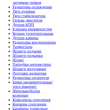
датчиком уровня
Радиаторы охлаждения
Тяги рулевые
Тяги стабилизатора
Гильзы двигателя
Детали КПП
Клапана пневмосистем
Кольца уплотнительные
Детали кабины
Радиаторы кондиционера
Термостаты
Шланги подъема
Шланги подкачки
Шланг
Патрубки интеркулера
Шланги воздушные
Подушки радиатора
Радиаторы отопителя
Бачки расширительные/
топл./накопит.
Шпильки/болты
колесные
Комплекты сцепления
Корзины сцепления
Барабаны тормозные