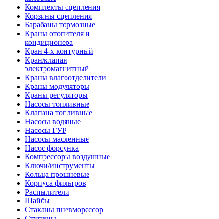
Комплекты сцепления
Корзины сцепления
Барабаны тормозные
Краны отопителя и
кондиционера
Кран 4-х контурный
Кран/клапан
электромагнитный
Краны влагоотделители
Краны модуляторы
Краны регуляторы
Насосы топливные
Клапана топливные
Насосы водяные
Насосы ГУР
Насосы масленные
Насос форсунка
Компрессоры воздушные
Ключи/инструменты
Кольца прошневые
Корпуса фильтров
Распылители
Шайбы
Стаканы пневморессор
Ступицы