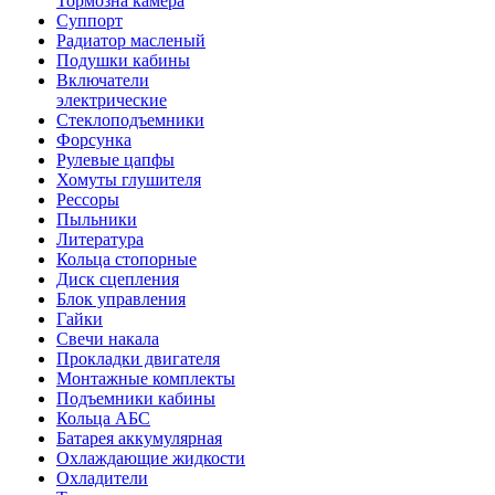
Тормозна камера
Суппорт
Радиатор масленый
Подушки кабины
Включатели
электрические
Стеклоподъемники
Форсунка
Рулевые цапфы
Хомуты глушителя
Рессоры
Пыльники
Литература
Кольца стопорные
Диск сцепления
Блок управления
Гайки
Свечи накала
Прокладки двигателя
Монтажные комплекты
Подъемники кабины
Кольца АБС
Батарея аккумулярная
Охлаждающие жидкости
Охладители