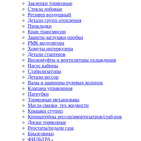
Заклепки тормозные
Стекла лобовые
Ресивер воздушный
Детали групп отопления
Прокладки
Кран трансмисии
Защиты,заглушки,пробки
РМК модулятора
Хомуты интеркулера
Детали стартеров
Вискомуфты и вентиляторы охлаждения
Насос кабины
Стабилизаторы
Детали рессор
Валы и шарниры рулевых колонок
Клапана управления
Патрубки
Тормозные механизьмы
Масла,смазки, тех жидкости
Крышки ступиц
Кронштейны рессор/амортизатров/стаб-ров
Диски тормозные
Реостаты/педали газа
Брызговики
ФИЛЬТРА