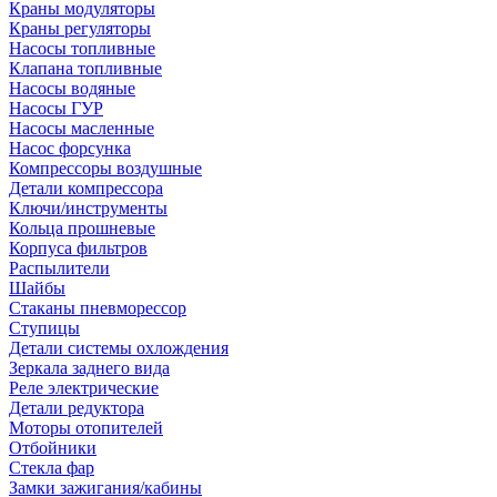
Краны модуляторы
Краны регуляторы
Насосы топливные
Клапана топливные
Насосы водяные
Насосы ГУР
Насосы масленные
Насос форсунка
Компрессоры воздушные
Детали компрессора
Ключи/инструменты
Кольца прошневые
Корпуса фильтров
Распылители
Шайбы
Стаканы пневморессор
Ступицы
Детали системы охлождения
Зеркала заднего вида
Реле электрические
Детали редуктора
Моторы отопителей
Отбойники
Стекла фар
Замки зажигания/кабины