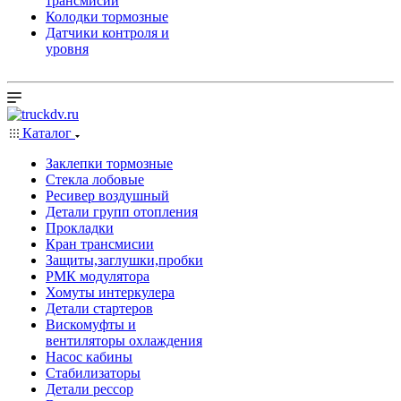
трансмисии
Колодки тормозные
Датчики контроля и
уровня
Каталог
Заклепки тормозные
Стекла лобовые
Ресивер воздушный
Детали групп отопления
Прокладки
Кран трансмисии
Защиты,заглушки,пробки
РМК модулятора
Хомуты интеркулера
Детали стартеров
Вискомуфты и
вентиляторы охлаждения
Насос кабины
Стабилизаторы
Детали рессор