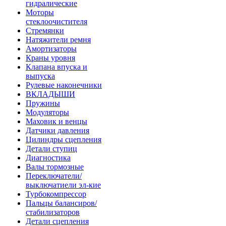
гидралические
Моторы
стеклоочистителя
Стремянки
Натяжители ремня
Амортизаторы
Краны уровня
Клапана впуска и
выпуска
Рулевые наконечники
ВКЛАДЫШИ
Пружины
Модуляторы
Маховик и венцы
Датчики давления
Цилиндры сцепления
Детали ступиц
Диагностика
Валы тормозные
Переключатели/
выключатиели эл-кие
Турбокомпрессор
Пальцы балансиров/
стабилизаторов
Детали сцепления