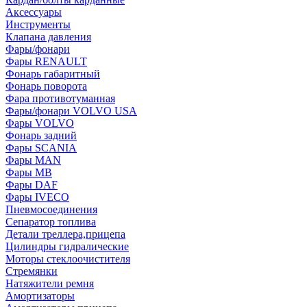
Аксессуары
Инструменты
Клапана давления
Фары/фонари
Фары RENAULT
Фонарь габаритный
Фонарь поворота
Фара противотуманная
Фары/фонари VOLVO USA
Фары VOLVO
Фонарь задний
Фары SCANIA
Фары MAN
Фары MB
Фары DAF
Фары IVECO
Пневмосоединения
Сепаратор топлива
Детали треллера,прицепа
Цилиндры гидралические
Моторы стеклоочистителя
Стремянки
Натяжители ремня
Амортизаторы