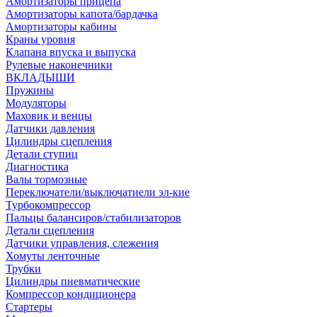
Амортизаторы прицепа
Амортизаторы капота/бардачка
Амортизаторы кабины
Краны уровня
Клапана впуска и выпуска
Рулевые наконечники
ВКЛАДЫШИ
Пружины
Модуляторы
Маховик и венцы
Датчики давления
Цилиндры сцепления
Детали ступиц
Диагностика
Валы тормозные
Переключатели/выключатиели эл-кие
Турбокомпрессор
Пальцы балансиров/стабилизаторов
Детали сцепления
Датчики управления, слежения
Хомуты ленточные
Трубки
Цилиндры пневматические
Компрессор кондиционера
Стартеры