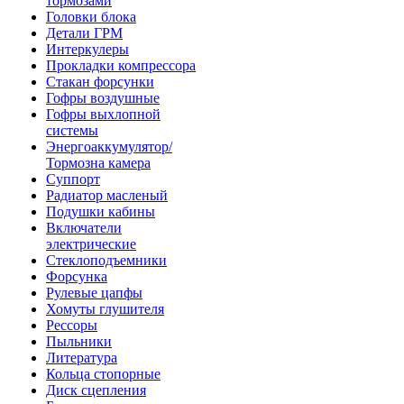
тормозами
Головки блока
Детали ГРМ
Интеркулеры
Прокладки компрессора
Стакан форсунки
Гофры воздушные
Гофры выхлопной
системы
Энергоаккумулятор/
Тормозна камера
Суппорт
Радиатор масленый
Подушки кабины
Включатели
электрические
Стеклоподъемники
Форсунка
Рулевые цапфы
Хомуты глушителя
Рессоры
Пыльники
Литература
Кольца стопорные
Диск сцепления