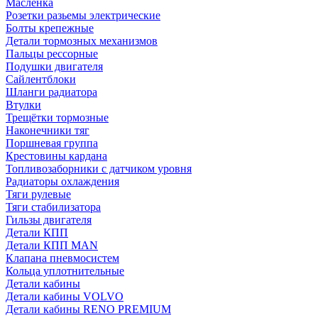
Масленка
Розетки разьемы электрические
Болты крепежные
Детали тормозных механизмов
Пальцы рессорные
Подушки двигателя
Сайлентблоки
Шланги радиатора
Втулки
Трещётки тормозные
Наконечники тяг
Поршневая группа
Крестовины кардана
Топливозаборники с датчиком уровня
Радиаторы охлаждения
Тяги рулевые
Тяги стабилизатора
Гильзы двигателя
Детали КПП
Детали КПП MAN
Клапана пневмосистем
Кольца уплотнительные
Детали кабины
Детали кабины VOLVO
Детали кабины RENO PREMIUM