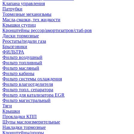
Клапана управления
Патрубки
Тормозные механизьмы
Масла,смазки, тех жидкости
Крышки ступиц
Кронштейны рессор/амортизатров/стаб-ров
Диски тормозные
Реостаты/педали газа
Брызговики
ФИЛЬТРА
Фильтр воздушный
Фильтр топливный
Фильтр масляный
Фильтр кабины
Фильтр системы охлаждения
Фильтр влагоотделителя
Фильтр топл. сепаратора
Фильтр для катализатора EGR
Фильтр магистральный
Тяги
Крышки
Прокладки КПП
Щупы маслоизмерительные
Накладки тормозные
Кронштейны/опоры