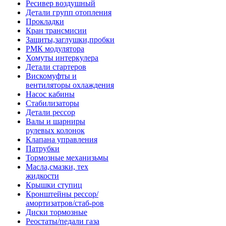
Ресивер воздушный
Детали групп отопления
Прокладки
Кран трансмисии
Защиты,заглушки,пробки
РМК модулятора
Хомуты интеркулера
Детали стартеров
Вискомуфты и
вентиляторы охлаждения
Насос кабины
Стабилизаторы
Детали рессор
Валы и шарниры
рулевых колонок
Клапана управления
Патрубки
Тормозные механизьмы
Масла,смазки, тех
жидкости
Крышки ступиц
Кронштейны рессор/
амортизатров/стаб-ров
Диски тормозные
Реостаты/педали газа