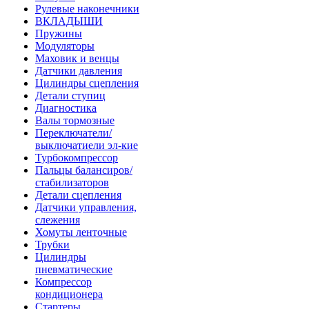
Рулевые наконечники
ВКЛАДЫШИ
Пружины
Модуляторы
Маховик и венцы
Датчики давления
Цилиндры сцепления
Детали ступиц
Диагностика
Валы тормозные
Переключатели/
выключатиели эл-кие
Турбокомпрессор
Пальцы балансиров/
стабилизаторов
Детали сцепления
Датчики управления,
слежения
Хомуты ленточные
Трубки
Цилиндры
пневматические
Компрессор
кондиционера
Стартеры