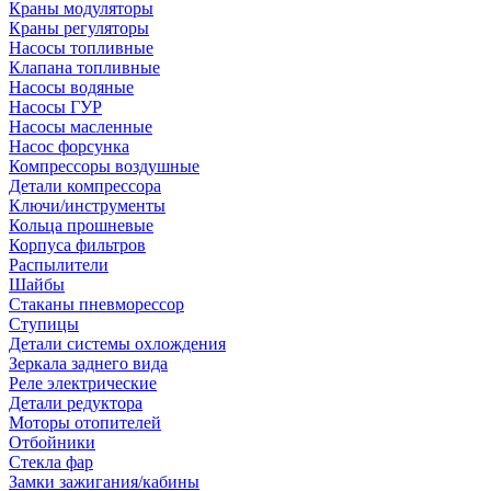
Краны модуляторы
Краны регуляторы
Насосы топливные
Клапана топливные
Насосы водяные
Насосы ГУР
Насосы масленные
Насос форсунка
Компрессоры воздушные
Детали компрессора
Ключи/инструменты
Кольца прошневые
Корпуса фильтров
Распылители
Шайбы
Стаканы пневморессор
Ступицы
Детали системы охлождения
Зеркала заднего вида
Реле электрические
Детали редуктора
Моторы отопителей
Отбойники
Стекла фар
Замки зажигания/кабины