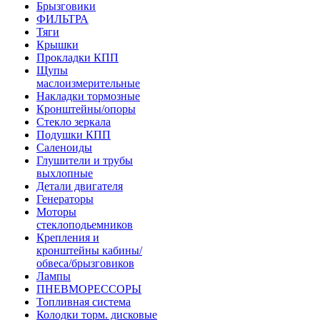
Брызговики
ФИЛЬТРА
Тяги
Крышки
Прокладки КПП
Щупы
маслоизмерительные
Накладки тормозные
Кронштейны/опоры
Стекло зеркала
Подушки КПП
Саленоиды
Глушители и трубы
выхлопные
Детали двигателя
Генераторы
Моторы
стеклоподьемников
Крепления и
кронштейны кабины/
обвеса/брызговиков
Лампы
ПНЕВМОРЕССОРЫ
Топливная система
Колодки торм. дисковые