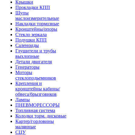
Крышки
Прокладки КПП
Щупы
маслоизмерительные
Накладки тормозные
Кронштейны/опоры
Стекло зеркала
Подушки КПП
Саленоиды
Глушители и трубы
выхлопные
Детали двигателя
Генераторы
Моторы
стеклоподьемников
Крепления и
кронштейны кабины/
обвеса/брызговиков
Лампы
ПНЕВМОРЕССОРЫ
Топливная система
Колодки торм. дисковые
Картер/горловины
малянные
СЦУ