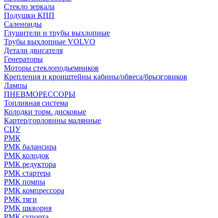
Стекло зеркала
Подушки КПП
Саленоиды
Глушители и трубы выхлопные
Трубы выхлопные VOLVO
Детали двигателя
Генераторы
Моторы стеклоподьемников
Крепления и кронштейны кабины/обвеса/брызговиков
Лампы
ПНЕВМОРЕССОРЫ
Топливная система
Колодки торм. дисковые
Картер/горловины малянные
СЦУ
РМК
РМК балансира
РМК колодок
РМК редуктора
РМК стартера
РМК помпы
РМК компрессора
РМК тяги
РМК шкворня
РМК супорта