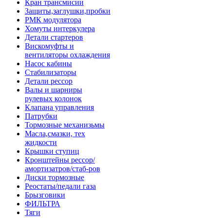
Кран трансмисии
Защиты,заглушки,пробки
РМК модулятора
Хомуты интеркулера
Детали стартеров
Вискомуфты и
вентиляторы охлаждения
Насос кабины
Стабилизаторы
Детали рессор
Валы и шарниры
рулевых колонок
Клапана управления
Патрубки
Тормозные механизьмы
Масла,смазки, тех
жидкости
Крышки ступиц
Кронштейны рессор/
амортизатров/стаб-ров
Диски тормозные
Реостаты/педали газа
Брызговики
ФИЛЬТРА
Тяги