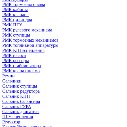
РМК тормозного вала
РМК кабины
РМК клапана
РМК цилиндра
РМК ПГУ
РМК рулевого механизма
РМК ступицы
РМК тормозных механизмов
РМК топливной аппаратуры
РМК КПП/сцепления
РМК насоса
РМК рессоры
РМК стабилизатора
РМК крана пневмо
Ремни
Сальники
Сальник ступицы
Сальник редуктора
Сальник КПП
Сальник балансира
Сальник ГУРА
Сальник двигателя
ПГУ сцепления
Редуктор
Кардан/болты карданные