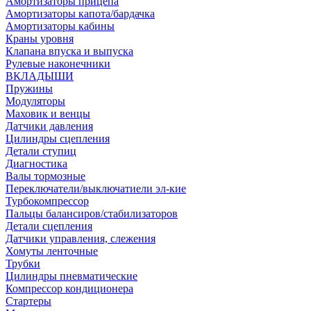
Амортизаторы прицепа
Амортизаторы капота/бардачка
Амортизаторы кабины
Краны уровня
Клапана впуска и выпуска
Рулевые наконечники
ВКЛАДЫШИ
Пружины
Модуляторы
Маховик и венцы
Датчики давления
Цилиндры сцепления
Детали ступиц
Диагностика
Валы тормозные
Переключатели/выключатиели эл-кие
Турбокомпрессор
Пальцы балансиров/стабилизаторов
Детали сцепления
Датчики управления, слежения
Хомуты ленточные
Трубки
Цилиндры пневматические
Компрессор кондиционера
Стартеры