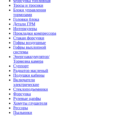
Форсунка топливная
Тросы и тросики
Блоки управления
тормозами
Головки блока
Детали ГРМ
Интеркулеры
Прокладки компрессора
Стакан форсунки
Гофры воздушные
Гофры выхлопной
системы
Энергоаккумулятор/
Тормозна камера
Суппорт
Радиатор масленый
Подушки кабины
Включатели
электрические
Стеклоподъемники
Форсунка
Рулевые цапфы
Хомуты глушителя
Рессоры
Пыльники