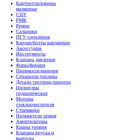
Картер/горловины
малянные
СЦУ
РМК
Ремни
Сальники
ПГУ сцепления
Кардан/болты карданные
Аксессуары
Инструменты
Клапана давления
Фары/фонари
Пневмосоединения
Сепаратор топлива
Детали треллера,прицепа
Цилиндры
гидралические
Моторы
стеклоочистителя
Стремянки
Натяжители ремня
Амортизаторы
Краны уровня
Клапана впуска и
выпуска