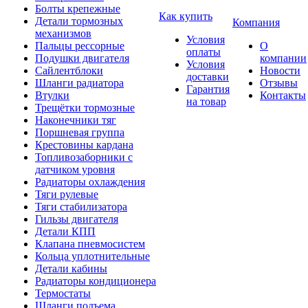
Болты крепежные
Как купить
Детали тормозных
Компания
механизмов
Условия
Пальцы рессорные
О
оплаты
Подушки двигателя
компании
Условия
Сайлентблоки
Новости
доставки
Шланги радиатора
Отзывы
Гарантия
Втулки
Контакты
на товар
Трещётки тормозные
Наконечники тяг
Поршневая группа
Крестовины кардана
Топливозаборники с
датчиком уровня
Радиаторы охлаждения
Тяги рулевые
Тяги стабилизатора
Гильзы двигателя
Детали КПП
Клапана пневмосистем
Кольца уплотнительные
Детали кабины
Радиаторы кондиционера
Термостаты
Шланги подъема