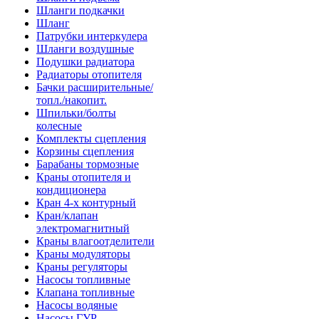
Шланги подкачки
Шланг
Патрубки интеркулера
Шланги воздушные
Подушки радиатора
Радиаторы отопителя
Бачки расширительные/
топл./накопит.
Шпильки/болты
колесные
Комплекты сцепления
Корзины сцепления
Барабаны тормозные
Краны отопителя и
кондиционера
Кран 4-х контурный
Кран/клапан
электромагнитный
Краны влагоотделители
Краны модуляторы
Краны регуляторы
Насосы топливные
Клапана топливные
Насосы водяные
Насосы ГУР