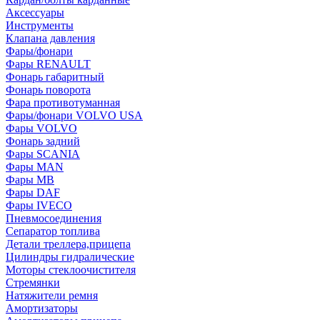
Аксессуары
Инструменты
Клапана давления
Фары/фонари
Фары RENAULT
Фонарь габаритный
Фонарь поворота
Фара противотуманная
Фары/фонари VOLVO USA
Фары VOLVO
Фонарь задний
Фары SCANIA
Фары MAN
Фары MB
Фары DAF
Фары IVECO
Пневмосоединения
Сепаратор топлива
Детали треллера,прицепа
Цилиндры гидралические
Моторы стеклоочистителя
Стремянки
Натяжители ремня
Амортизаторы