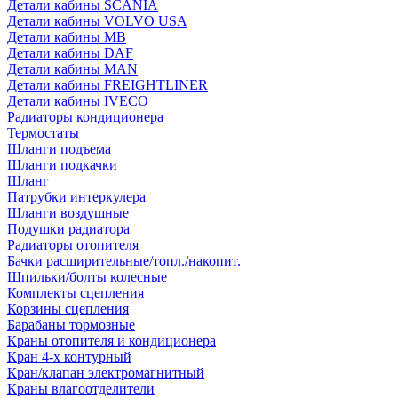
Детали кабины SCANIA
Детали кабины VOLVO USA
Детали кабины MB
Детали кабины DAF
Детали кабины MAN
Детали кабины FREIGHTLINER
Детали кабины IVECO
Радиаторы кондиционера
Термостаты
Шланги подъема
Шланги подкачки
Шланг
Патрубки интеркулера
Шланги воздушные
Подушки радиатора
Радиаторы отопителя
Бачки расширительные/топл./накопит.
Шпильки/болты колесные
Комплекты сцепления
Корзины сцепления
Барабаны тормозные
Краны отопителя и кондиционера
Кран 4-х контурный
Кран/клапан электромагнитный
Краны влагоотделители