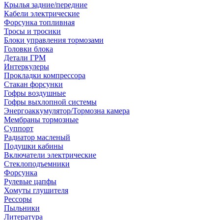
Крылья задние/передние
Кабели электрические
Форсунка топливная
Тросы и тросики
Блоки управления тормозами
Головки блока
Детали ГРМ
Интеркулеры
Прокладки компрессора
Стакан форсунки
Гофры воздушные
Гофры выхлопной системы
Энергоаккумулятор/Тормозна камера
Мембраны тормозные
Суппорт
Радиатор масленый
Подушки кабины
Включатели электрические
Стеклоподъемники
Форсунка
Рулевые цапфы
Хомуты глушителя
Рессоры
Пыльники
Литература