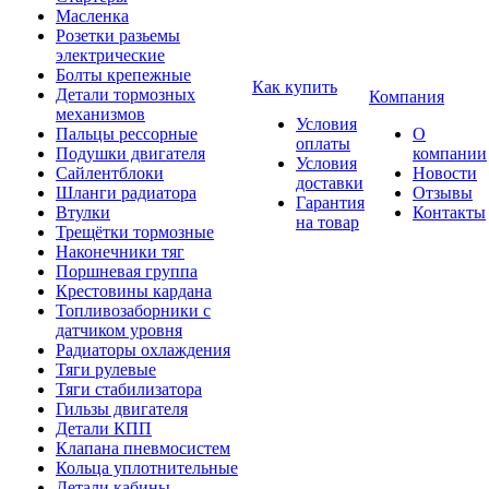
Масленка
Розетки разьемы
электрические
Болты крепежные
Как купить
Детали тормозных
Компания
механизмов
Условия
Пальцы рессорные
О
оплаты
Подушки двигателя
компании
Условия
Сайлентблоки
Новости
доставки
Шланги радиатора
Отзывы
Гарантия
Втулки
Контакты
на товар
Трещётки тормозные
Наконечники тяг
Поршневая группа
Крестовины кардана
Топливозаборники с
датчиком уровня
Радиаторы охлаждения
Тяги рулевые
Тяги стабилизатора
Гильзы двигателя
Детали КПП
Клапана пневмосистем
Кольца уплотнительные
Детали кабины