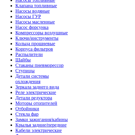
Насосы топливные
Клапана топливные
Насосы водяные
Насосы ГУР
Насосы масленные
Насос форсунка
Компрессоры воздушные
Ключи/инструменты
Кольца прошневые
Корпуса фильтров
Распылители
Шайбы
Стаканы пневморессор
Ступицы
Детали системы
охлождения
Зеркала заднего вида
Реле электрические
Детали редуктора
Моторы отопителей
Отбойники
Стекла фар
Замки зажигания/кабины
Крылья задние/передние
Кабели электрические