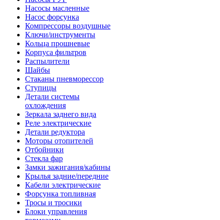
Насосы масленные
Насос форсунка
Компрессоры воздушные
Ключи/инструменты
Кольца прошневые
Корпуса фильтров
Распылители
Шайбы
Стаканы пневморессор
Ступицы
Детали системы
охлождения
Зеркала заднего вида
Реле электрические
Детали редуктора
Моторы отопителей
Отбойники
Стекла фар
Замки зажигания/кабины
Крылья задние/передние
Кабели электрические
Форсунка топливная
Тросы и тросики
Блоки управления