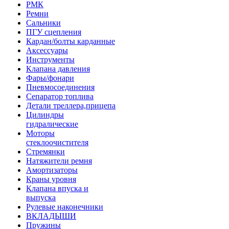
РМК
Ремни
Сальники
ПГУ сцепления
Кардан/болты карданные
Аксессуары
Инструменты
Клапана давления
Фары/фонари
Пневмосоединения
Сепаратор топлива
Детали треллера,прицепа
Цилиндры
гидралические
Моторы
стеклоочистителя
Стремянки
Натяжители ремня
Амортизаторы
Краны уровня
Клапана впуска и
выпуска
Рулевые наконечники
ВКЛАДЫШИ
Пружины