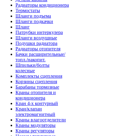
Радиаторы кондиционера
Термостаты
Шланги подъема
Шланги подкачки
Шланг
Патрубки интеркулера
Шланги воздушные
Подушки радиатора
Радиаторы отопителя
Бачки расширительные/
топл./накопит.
Шпильки/болты
колесные
Комплекты сцепления
Корзины сцепления
Барабаны тормозные
Краны отопителя и
кондиционера
Кран 4-х контурный
Кран/клапан
электромагнитный
Краны влагоотделители
Краны модуляторы
Краны регуляторы