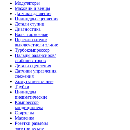
Модуляторы
Маховик и венцы
Датчики давления
Цилиндры сцепления
Детали ступиц
Диагностика
Валы тормозные
Переключатели/
выключатиели эл-кие
Турбокомпрессор
Пальцы балансиров/
стабилизаторов
Детали сцепления
Датчики управления,
слежения
Хомуты ленточные
Трубки
Цилиндры
пневматические
Компрессор
кондиционера
Стартеры
Масленка
Розетки разьемы
электрические