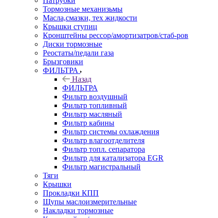
Патрубки
Тормозные механизьмы
Масла,смазки, тех жидкости
Крышки ступиц
Кронштейны рессор/амортизатров/стаб-ров
Диски тормозные
Реостаты/педали газа
Брызговики
ФИЛЬТРА
Назад
ФИЛЬТРА
Фильтр воздушный
Фильтр топливный
Фильтр масляный
Фильтр кабины
Фильтр системы охлаждения
Фильтр влагоотделителя
Фильтр топл. сепаратора
Фильтр для катализатора EGR
Фильтр магистральный
Тяги
Крышки
Прокладки КПП
Щупы маслоизмерительные
Накладки тормозные