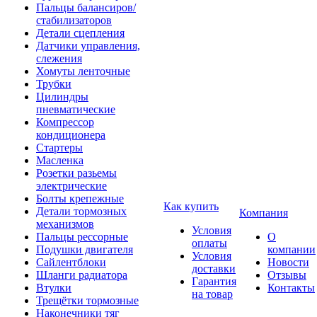
Пальцы балансиров/
стабилизаторов
Детали сцепления
Датчики управления,
слежения
Хомуты ленточные
Трубки
Цилиндры
пневматические
Компрессор
кондиционера
Стартеры
Масленка
Розетки разьемы
электрические
Болты крепежные
Как купить
Детали тормозных
Компания
механизмов
Условия
Пальцы рессорные
О
оплаты
Подушки двигателя
компании
Условия
Сайлентблоки
Новости
доставки
Шланги радиатора
Отзывы
Гарантия
Втулки
Контакты
на товар
Трещётки тормозные
Наконечники тяг