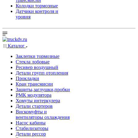
трансмисии
Колодки тормозные
Датчики контроля и
уровня
Каталог
Заклепки тормозные
Стекла лобовые
Ресивер воздушный
Детали групп отопления
Прокладки
Кран трансмисии
Защиты,заглушки,пробки
РМК модулятора
Хомуты интеркулера
Детали стартеров
Вискомуфты и
вентиляторы охлаждения
Насос кабины
Стабилизаторы
Детали рессор