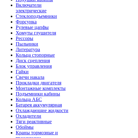
Включатели
электрические
Стеклоподъемники
Форсунка
Рулевые цапфы
Хомуты глушителя
Рессоры
Пыльники
Литература
Кольца стопорные
Диск сцепления
Блок управления
Гайки
Свечи накала
Прокладки двигателя
Монтажные комплекты
Подъемники кабины
Кольца АБС
Батарея аккумулярная
Охлаждающие жидкости
Охладители
Тяги реактивные
Обоймы
Краны тормозные и