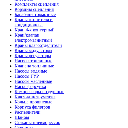
Комплекты сцепления
Корзины сцепления
Барабаны тормозные
Краны отопителя и
кондиционера
Кран 4-х контурный
Кран/клапан
электромагнитный
Краны влагоотделители
Краны модуляторы
Краны регуляторы
Насосы топливные
Клапана топливные
Насосы водяные
Насосы ГУР
Насосы масленные
Насос форсунка
Компрессоры воздушные
Ключи/инструменты
Кольца прошневые
Корпуса фильтров
Распылители
Шайбы
Стаканы пневморессор
Ступицы