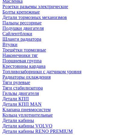
Масленка
Розетки разьемы электрические
Болты крепежные
Детали тормозных механизмов
Пальцы рессорные
Подушки двигателя
Сайлентблоки
Шланги радиатора
Втулки
Трещётки тормозные
Наконечники тяг
Поршневая группа
Крестовины кардана
Топливозаборники с датчиком уровня
Радиаторы охлаждения
Тяги рулевые
Тяги стабилизатора
Гильзы двигателя
Детали КПП
Детали КПП MAN
Клапана пневмосистем
Кольца уплотнительные
Детали кабины
Детали кабины VOLVO
Детали кабины RENO PREMIUM