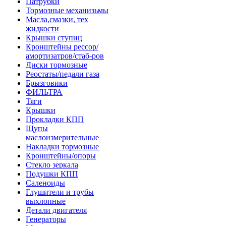
Патрубки
Тормозные механизьмы
Масла,смазки, тех
жидкости
Крышки ступиц
Кронштейны рессор/
амортизатров/стаб-ров
Диски тормозные
Реостаты/педали газа
Брызговики
ФИЛЬТРА
Тяги
Крышки
Прокладки КПП
Щупы
маслоизмерительные
Накладки тормозные
Кронштейны/опоры
Стекло зеркала
Подушки КПП
Саленоиды
Глушители и трубы
выхлопные
Детали двигателя
Генераторы