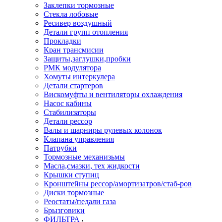
Заклепки тормозные
Стекла лобовые
Ресивер воздушный
Детали групп отопления
Прокладки
Кран трансмисии
Защиты,заглушки,пробки
РМК модулятора
Хомуты интеркулера
Детали стартеров
Вискомуфты и вентиляторы охлаждения
Насос кабины
Стабилизаторы
Детали рессор
Валы и шарниры рулевых колонок
Клапана управления
Патрубки
Тормозные механизьмы
Масла,смазки, тех жидкости
Крышки ступиц
Кронштейны рессор/амортизатров/стаб-ров
Диски тормозные
Реостаты/педали газа
Брызговики
ФИЛЬТРА