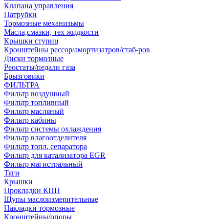
Клапана управления
Патрубки
Тормозные механизьмы
Масла,смазки, тех жидкости
Крышки ступиц
Кронштейны рессор/амортизатров/стаб-ров
Диски тормозные
Реостаты/педали газа
Брызговики
ФИЛЬТРА
Фильтр воздушный
Фильтр топливный
Фильтр масляный
Фильтр кабины
Фильтр системы охлаждения
Фильтр влагоотделителя
Фильтр топл. сепаратора
Фильтр для катализатора EGR
Фильтр магистральный
Тяги
Крышки
Прокладки КПП
Щупы маслоизмерительные
Накладки тормозные
Кронштейны/опоры