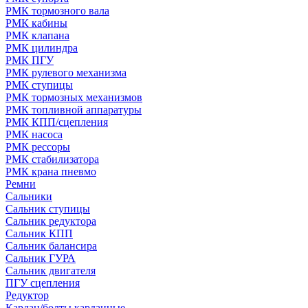
РМК тормозного вала
РМК кабины
РМК клапана
РМК цилиндра
РМК ПГУ
РМК рулевого механизма
РМК ступицы
РМК тормозных механизмов
РМК топливной аппаратуры
РМК КПП/сцепления
РМК насоса
РМК рессоры
РМК стабилизатора
РМК крана пневмо
Ремни
Сальники
Сальник ступицы
Сальник редуктора
Сальник КПП
Сальник балансира
Сальник ГУРА
Сальник двигателя
ПГУ сцепления
Редуктор
Кардан/болты карданные