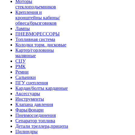
Моторы
стеклоподьемников
Крепления и
кронштейны кабины/
обвеса/брызговиков
Лампы
ПНЕВМОРЕССОРЫ
Топливная система
Колодки торм. дисковые
Картер/горловины
малянные
СЦУ
РМК
Ремни
Сальники
ПГУ сцепления
Кардан/болты карданные
Аксессуары
Инструменты
Клапана давления
Фары/фонари
Пневмосоединения
Сепаратор топлива
Детали треллера,прицепа
Цилиндры