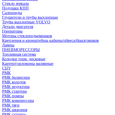
Стекло зеркала
Подушки КПП
Саленоиды
Глушители и трубы выхлопные
Трубы выхлопные VOLVO
Детали двигателя
Генераторы
Моторы стеклоподьемников
Крепления и кронштейны кабины/обвеса/брызговиков
Лампы
ПНЕВМОРЕССОРЫ
Топливная система
Колодки торм. дисковые
Картер/горловины малянные
СЦУ
РМК
РМК балансира
РМК колодок
РМК редуктора
РМК стартера
РМК помпы
РМК компрессора
РМК тяги
РМК шкворня
РМК супорта