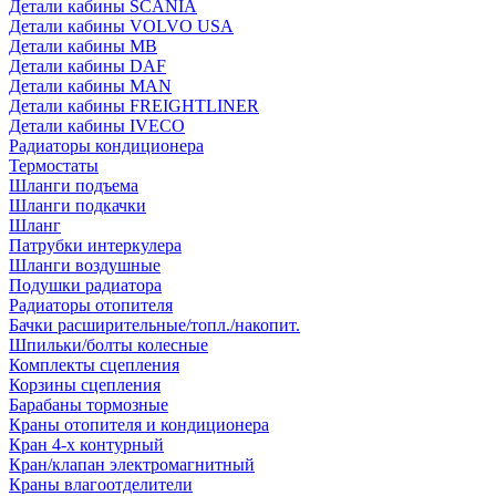
Детали кабины SCANIA
Детали кабины VOLVO USA
Детали кабины MB
Детали кабины DAF
Детали кабины MAN
Детали кабины FREIGHTLINER
Детали кабины IVECO
Радиаторы кондиционера
Термостаты
Шланги подъема
Шланги подкачки
Шланг
Патрубки интеркулера
Шланги воздушные
Подушки радиатора
Радиаторы отопителя
Бачки расширительные/топл./накопит.
Шпильки/болты колесные
Комплекты сцепления
Корзины сцепления
Барабаны тормозные
Краны отопителя и кондиционера
Кран 4-х контурный
Кран/клапан электромагнитный
Краны влагоотделители