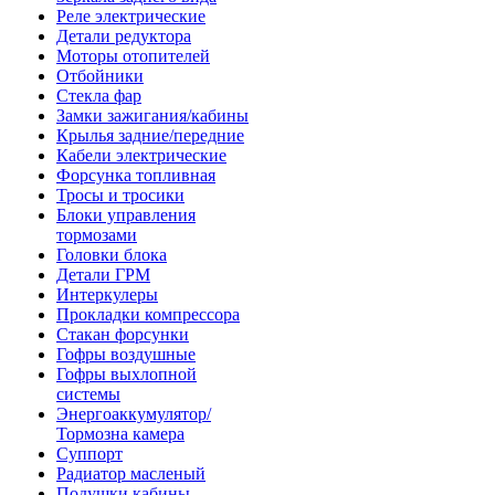
Реле электрические
Детали редуктора
Моторы отопителей
Отбойники
Стекла фар
Замки зажигания/кабины
Крылья задние/передние
Кабели электрические
Форсунка топливная
Тросы и тросики
Блоки управления
тормозами
Головки блока
Детали ГРМ
Интеркулеры
Прокладки компрессора
Стакан форсунки
Гофры воздушные
Гофры выхлопной
системы
Энергоаккумулятор/
Тормозна камера
Суппорт
Радиатор масленый
Подушки кабины