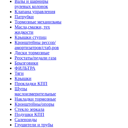
Валы и шарниры
рулевых колонок
Клапана управления
Патрубки
Тормозные механизьмы
Масла,смазки, тех
жидкости
Крышки ступиц
Кронштейны рессор/
амортизатров/стаб-ров
Диски тормозные
Реостаты/педали газа
Брызговики
ФИЛЬТРА
Тяги
Крышки
Прокладки КПП
Щупы
маслоизмерительные
Накладки тормозные
Кронштейны/опоры
Стекло зеркала
Подушки КПП
Саленоиды
Глушители и трубы