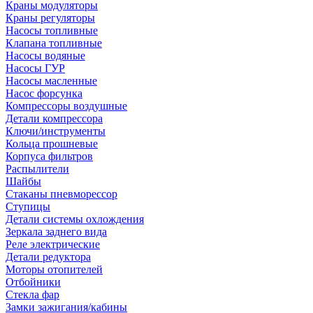
Краны модуляторы
Краны регуляторы
Насосы топливные
Клапана топливные
Насосы водяные
Насосы ГУР
Насосы масленные
Насос форсунка
Компрессоры воздушные
Детали компрессора
Ключи/инструменты
Кольца прошневые
Корпуса фильтров
Распылители
Шайбы
Стаканы пневморессор
Ступицы
Детали системы охлождения
Зеркала заднего вида
Реле электрические
Детали редуктора
Моторы отопителей
Отбойники
Стекла фар
Замки зажигания/кабины