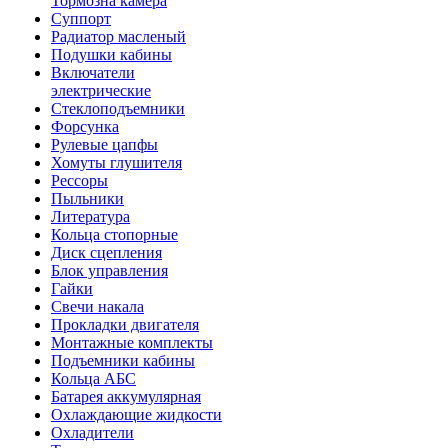
Тормозна камера
Суппорт
Радиатор масленый
Подушки кабины
Включатели
электрические
Стеклоподъемники
Форсунка
Рулевые цапфы
Хомуты глушителя
Рессоры
Пыльники
Литература
Кольца стопорные
Диск сцепления
Блок управления
Гайки
Свечи накала
Прокладки двигателя
Монтажные комплекты
Подъемники кабины
Кольца АБС
Батарея аккумулярная
Охлаждающие жидкости
Охладители