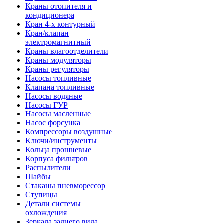
Краны отопителя и
кондиционера
Кран 4-х контурный
Кран/клапан
электромагнитный
Краны влагоотделители
Краны модуляторы
Краны регуляторы
Насосы топливные
Клапана топливные
Насосы водяные
Насосы ГУР
Насосы масленные
Насос форсунка
Компрессоры воздушные
Ключи/инструменты
Кольца прошневые
Корпуса фильтров
Распылители
Шайбы
Стаканы пневморессор
Ступицы
Детали системы
охлождения
Зеркала заднего вида