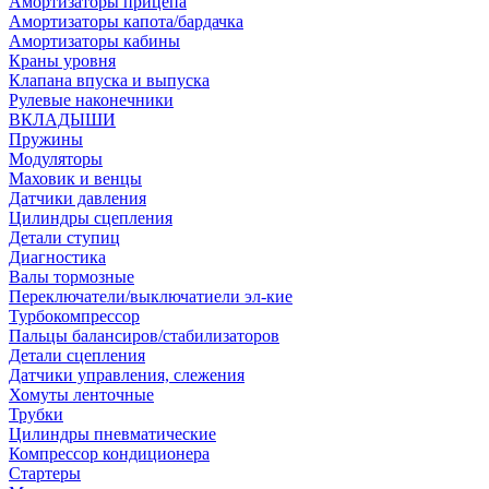
Амортизаторы прицепа
Амортизаторы капота/бардачка
Амортизаторы кабины
Краны уровня
Клапана впуска и выпуска
Рулевые наконечники
ВКЛАДЫШИ
Пружины
Модуляторы
Маховик и венцы
Датчики давления
Цилиндры сцепления
Детали ступиц
Диагностика
Валы тормозные
Переключатели/выключатиели эл-кие
Турбокомпрессор
Пальцы балансиров/стабилизаторов
Детали сцепления
Датчики управления, слежения
Хомуты ленточные
Трубки
Цилиндры пневматические
Компрессор кондиционера
Стартеры