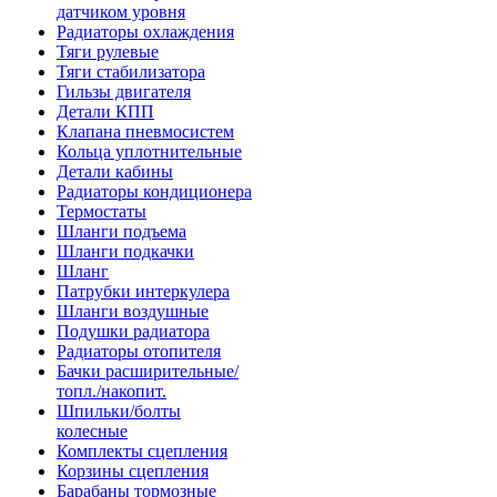
датчиком уровня
Радиаторы охлаждения
Тяги рулевые
Тяги стабилизатора
Гильзы двигателя
Детали КПП
Клапана пневмосистем
Кольца уплотнительные
Детали кабины
Радиаторы кондиционера
Термостаты
Шланги подъема
Шланги подкачки
Шланг
Патрубки интеркулера
Шланги воздушные
Подушки радиатора
Радиаторы отопителя
Бачки расширительные/
топл./накопит.
Шпильки/болты
колесные
Комплекты сцепления
Корзины сцепления
Барабаны тормозные