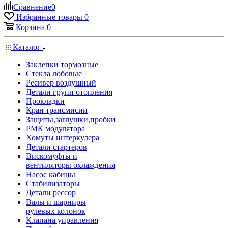
Сравнение
0
Избранные товары
0
Корзина
0
Каталог
Заклепки тормозные
Стекла лобовые
Ресивер воздушный
Детали групп отопления
Прокладки
Кран трансмисии
Защиты,заглушки,пробки
РМК модулятора
Хомуты интеркулера
Детали стартеров
Вискомуфты и
вентиляторы охлаждения
Насос кабины
Стабилизаторы
Детали рессор
Валы и шарниры
рулевых колонок
Клапана управления