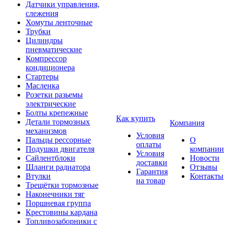
Датчики управления,
слежения
Хомуты ленточные
Трубки
Цилиндры
пневматические
Компрессор
кондиционера
Стартеры
Масленка
Розетки разьемы
электрические
Болты крепежные
Как купить
Детали тормозных
Компания
механизмов
Условия
Пальцы рессорные
О
оплаты
Подушки двигателя
компании
Условия
Сайлентблоки
Новости
доставки
Шланги радиатора
Отзывы
Гарантия
Втулки
Контакты
на товар
Трещётки тормозные
Наконечники тяг
Поршневая группа
Крестовины кардана
Топливозаборники с