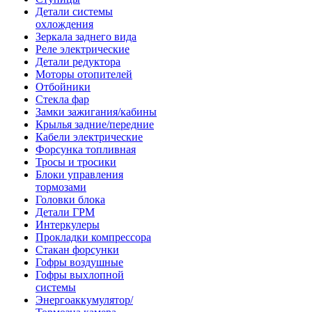
Детали системы
охлождения
Зеркала заднего вида
Реле электрические
Детали редуктора
Моторы отопителей
Отбойники
Стекла фар
Замки зажигания/кабины
Крылья задние/передние
Кабели электрические
Форсунка топливная
Тросы и тросики
Блоки управления
тормозами
Головки блока
Детали ГРМ
Интеркулеры
Прокладки компрессора
Стакан форсунки
Гофры воздушные
Гофры выхлопной
системы
Энергоаккумулятор/