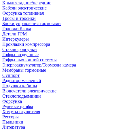
Крылья задние/передние
Кабели электрические
Форсунка топливная
Тросы и тросики
Блоки управления тормозами
Головки блока
Детали ГРМ
Интеркулеры
Прокладки компрессора
Стакан форсунки
Гофры воздушные
Гофры выхлопной системы
Энергоаккумулятор/Тормозна камера
Мембраны тормозные
Суппорт
Радиатор масленый
Подушки кабины
Включатели электрические
Стеклоподъемники
Форсунка
Рулевые цапфы
Хомуты глушителя
Рессоры
Пыльники
Литература