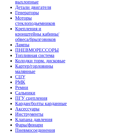
выхлопные
Детали двигателя
Генераторы
Моторы
стеклоподьемников
Крепления и
кронштейны кабины/
обвеса/брызговиков
Лампы
ПНЕВМОРЕССОРЫ
Топливная система
Колодки торм. дисковые
Картер/горловины
малянные
СЦУ
РМК
Ремни
Сальники
ПГУ сцепления
Кардан/болты карданные
Аксессуары
Инструменты
Клапана давления
Фары/фонари
Пневмосоединения