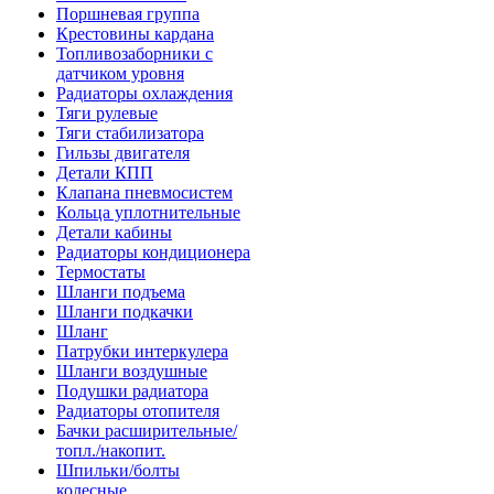
Поршневая группа
Крестовины кардана
Топливозаборники с
датчиком уровня
Радиаторы охлаждения
Тяги рулевые
Тяги стабилизатора
Гильзы двигателя
Детали КПП
Клапана пневмосистем
Кольца уплотнительные
Детали кабины
Радиаторы кондиционера
Термостаты
Шланги подъема
Шланги подкачки
Шланг
Патрубки интеркулера
Шланги воздушные
Подушки радиатора
Радиаторы отопителя
Бачки расширительные/
топл./накопит.
Шпильки/болты
колесные