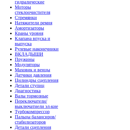
гидралические
Моторы
стеклоочистителя
Стремянки
Натяжители ремня
Амортизаторы
Краны уровня
Клапана впуска и
выпуска
Рулевые наконечники
ВКЛАДЫШИ
Пружины
Модуляторы
Маховик и венцы
Датчики давления
Цилиндры сцепления
Детали ступиц
Диагностика
Валы тормозные
Переключатели/
выключатиели эл-кие
Турбокомпрессор
Пальцы балансиров/
стабилизаторов
Детали сцепления