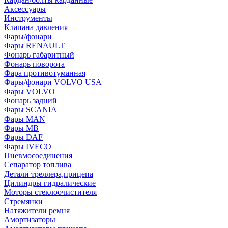
Аксессуары
Инструменты
Клапана давления
Фары/фонари
Фары RENAULT
Фонарь габаритный
Фонарь поворота
Фара противотуманная
Фары/фонари VOLVO USA
Фары VOLVO
Фонарь задний
Фары SCANIA
Фары MAN
Фары MB
Фары DAF
Фары IVECO
Пневмосоединения
Сепаратор топлива
Детали треллера,прицепа
Цилиндры гидралические
Моторы стеклоочистителя
Стремянки
Натяжители ремня
Амортизаторы