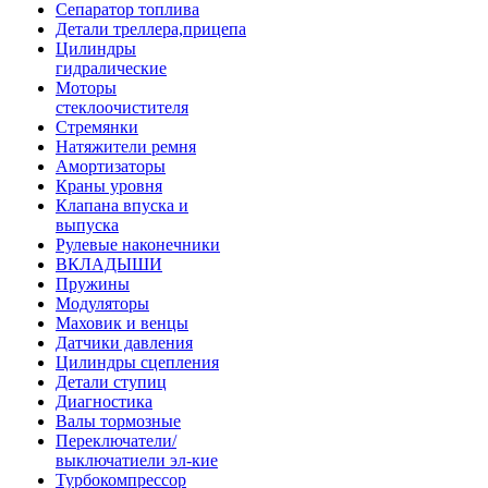
Сепаратор топлива
Детали треллера,прицепа
Цилиндры
гидралические
Моторы
стеклоочистителя
Стремянки
Натяжители ремня
Амортизаторы
Краны уровня
Клапана впуска и
выпуска
Рулевые наконечники
ВКЛАДЫШИ
Пружины
Модуляторы
Маховик и венцы
Датчики давления
Цилиндры сцепления
Детали ступиц
Диагностика
Валы тормозные
Переключатели/
выключатиели эл-кие
Турбокомпрессор